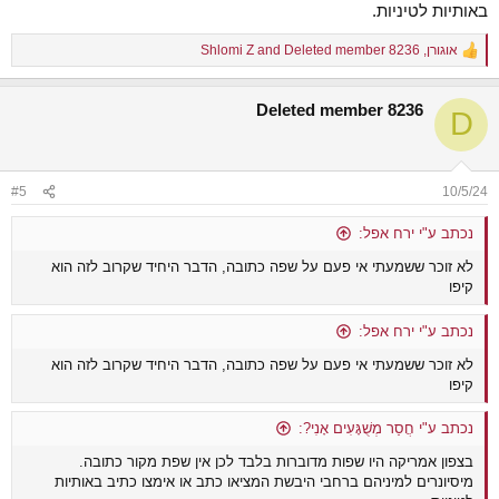
באותיות לטיניות.
ותרבות אני בעיקר מתעניין בשפת ההופי Hopi.
אוגורן
,
Deleted member 8236
and
Shlomi Z
R
e
a
Deleted member 8236
c
D
t
i
o
n
#5
10/5/24
s
:
נכתב ע"י ירח אפל:
לא זוכר ששמעתי אי פעם על שפה כתובה, הדבר היחיד שקרוב לזה הוא
קיפו
נכתב ע"י ירח אפל:
לא זוכר ששמעתי אי פעם על שפה כתובה, הדבר היחיד שקרוב לזה הוא
קיפו
נכתב ע"י חֲסַר מְשֻׁגָּעִים אָנִי?:
בצפון אמריקה היו שפות מדוברות בלבד לכן אין שפת מקור כתובה.
מיסיונרים למיניהם ברחבי היבשת המציאו כתב או אימצו כתיב באותיות