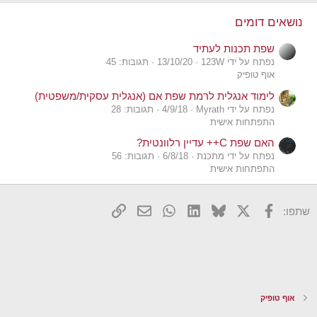
i
o
נושאים דומים
n
s
שפת תכנות לעתיד
:
נפתח על ידי 123W
13/10/20
תגובות: 45
אוף טופיק
לימוד אנגלית לרמת שפת אם (אנגלית עסקית/משפטית)
נפתח על ידי Myrath
4/9/18
תגובות: 28
התפתחות אישית
האם שפת C++ עדיין רלוונטית?
נפתח על ידי מתכנת
6/8/18
תגובות: 56
התפתחות אישית
X
פייסבוק
Bluesky
LinkedIn
WhatsApp
דואר אלקטרוני
הוסף קישור
שתפו:
אוף טופיק