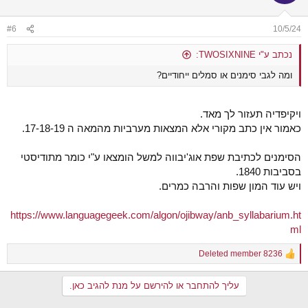
#6
10/5/24
נכתב ע"י TWOSIXNINE:
ומה לגבי סימנים או סמלים ייחודיים?
ויקיפדיה תעזור לך מאד.
כאמור אין כתב מקורי אלא המצאות מערביות מהמאה ה 17-18-19.
הסימנים לכתיבת שפת אוג'יבווה למשל הומצאו ע"י כומר מתודיסטי
בסביבות 1840.
ויש עוד המון שפות והרבה כמרים.
https://www.languagegeek.com/algon/ojibway/anb_syllabarium.ht
ml
Deleted member 8236
R
e
a
עליך להתחבר או להירשם על מנת להגיב כאן.
c
t