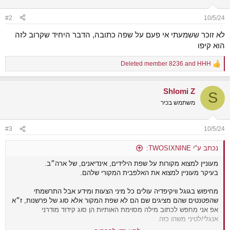
#2
10/5/24
לא זוכר ששמעתי אי פעם על שפה כתובה, הדבר היחיד שקרוב לזה
הוא קיפו
Deleted member 8236
and
HHH
R
e
a
Shlomi Z
c
S
t
משתמש בכיר
i
o
n
#3
10/5/24
s
:
נכתב ע"י TWOSIXNINE:
מעוניין למצוא מקורות על שפת הילידים, אינדיאנים, של ארה״ב.
בעיקר מעוניין למצוא את האלפבית המקורי שלהם.
מחיפוש בגוגל וויקיפדיה עולים כל מיני הצעות ומידע אבל התרשמתי
שהפטנטים שהם מציגים שם הם לא שפת המקור אלא סוג של פרשנות, ז״א
אפ אני מחפש לכתוב מילה מסוימת האותיות הן סוג קידוד מודרני
אנגלי/לטיני משהו כזה.