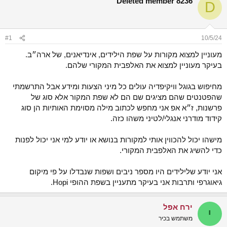
Deleted member 8236
D
ש
א
א
ר
י
ך
#1
10/5/24
מעוניין למצוא מקורות על שפת הילידים, אינדיאנים, של ארה״ב.
בעיקר מעוניין למצוא את האלפבית המקורי שלהם.
מחיפוש בגוגל וויקיפדיה עולים כל מיני הצעות ומידע אבל התרשמתי
שהפטנטים שהם מציגים שם הם לא שפת המקור אלא סוג של
פרשנות, ז״א אפ אני מחפש לכתוב מילה מסוימת האותיות הן סוג
קידוד מודרני אנגלי/לטיני משהו כזה.
מישהו יכול להכווין אותי למקורות בנושא או יודע למי אני יכול לפנות
כדי להשיג את האלפבית המקורי.
אני יודע שלילידים היו מספר ניבים ושפות שנבדלו על פי מיקום
גיאוגרפי ותרבות אני בעיקר מתעניין בשפת ההופי Hopi.
ירח אפל
י
משתמש בכיר