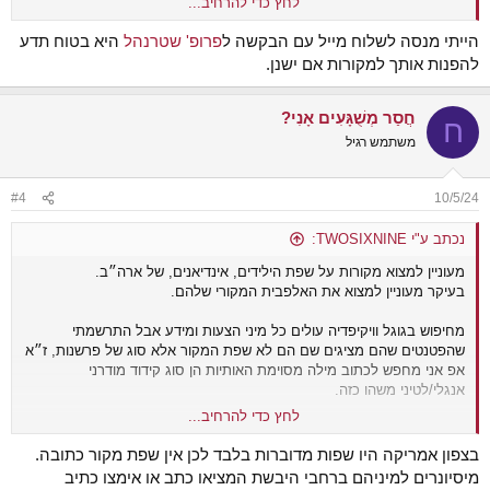
לחץ כדי להרחיב...
מישהו יכול להכווין אותי למקורות בנושא או יודע למי אני יכול לפנות כדי
להשיג את האלפבית המקורי.
הייתי מנסה לשלוח מייל עם הבקשה ל
פרופ' שטרנהל
היא בטוח תדע
להפנות אותך למקורות אם ישנן.
אני יודע שלילידים היו מספר ניבים ושפות שנבדלו על פי מיקום גיאוגרפי
ותרבות אני בעיקר מתעניין בשפת ההופי Hopi.
חֲסַר מְשֻׁגָּעִים אָנִי?
ח
משתמש רגיל
#4
10/5/24
נכתב ע"י TWOSIXNINE:
מעוניין למצוא מקורות על שפת הילידים, אינדיאנים, של ארה״ב.
בעיקר מעוניין למצוא את האלפבית המקורי שלהם.
מחיפוש בגוגל וויקיפדיה עולים כל מיני הצעות ומידע אבל התרשמתי
שהפטנטים שהם מציגים שם הם לא שפת המקור אלא סוג של פרשנות, ז״א
אפ אני מחפש לכתוב מילה מסוימת האותיות הן סוג קידוד מודרני
אנגלי/לטיני משהו כזה.
לחץ כדי להרחיב...
מישהו יכול להכווין אותי למקורות בנושא או יודע למי אני יכול לפנות כדי
להשיג את האלפבית המקורי.
בצפון אמריקה היו שפות מדוברות בלבד לכן אין שפת מקור כתובה.
מיסיונרים למיניהם ברחבי היבשת המציאו כתב או אימצו כתיב
אני יודע שלילידים היו מספר ניבים ושפות שנבדלו על פי מיקום גיאוגרפי