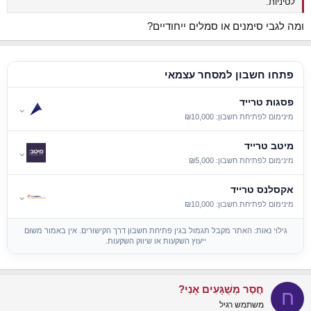
לטיניות.
ומה לגבי סימנים או סמלים ייחודיים?
פתחו חשבון למסחר עצמאי
פסגות טרייד
⌄
מינימום לפתיחת חשבון: ₪10,000
מיטב טרייד
⌄
מינימום לפתיחת חשבון: ₪5,000
אקסלנס טרייד
⌄
מינימום לפתיחת חשבון: ₪10,000
גילוי נאות: האתר מקבל תגמול בגין פתיחת חשבון דרך הקישורים. אין באמור משום
ייעוץ השקעות או שיווק השקעות.
חֲסַר מְשֻׁגָּעִים אָנִי?
ח
משתמש רגיל