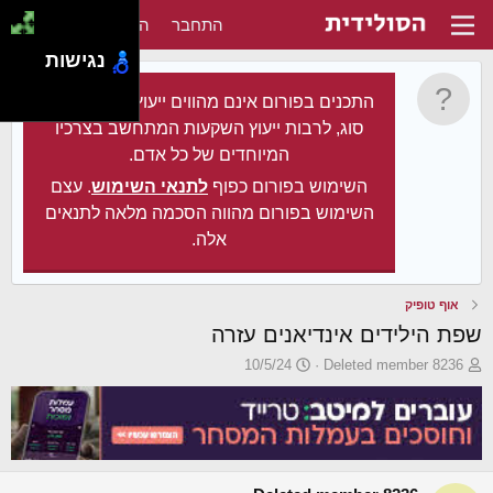
התחבר
הירשם
נגישות
התכנים בפורום אינם מהווים ייעוץ מקצועי מכל
סוג, לרבות ייעוץ השקעות המתחשב בצרכיו
המיוחדים של כל אדם.
השימוש בפורום כפוף
לתנאי השימוש
. עצם
השימוש בפורום מהווה הסכמה מלאה לתנאים
אלה.
אוף טופיק
שפת הילידים אינדיאנים עזרה
פ
פ
10/5/24
Deleted member 8236
ו
ו
ת
ר
ח
ס
ה
ם
נ
ב
ו
ת