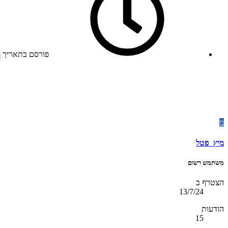
פורסם בתאריך
4
מ
מיץ_פטל
משתמש רשום
הצטרף ב
13/7/24
הודעות
15