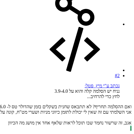
#2
נכתב ע"י מיץ_פטל:
נניח יש הסלמה קלה והוא על 3.9-4.0
לחץ כדי להרחיב...
ואם ההסלמה תחריף? לא תתבאס שחנית בשקלים בזמן שהדולר טס ל- 6.0 ועכשיו השקלים שלך קונים פחות?
אני השלמתי עם זה שאין לי יכולת לתזמן כיווני מניות ושערי מט"ח, קונה על ע
אגב, זה שרשור נחמד שבו תוכל לראות שלאף אחד אין מושג מה הכיוון
I