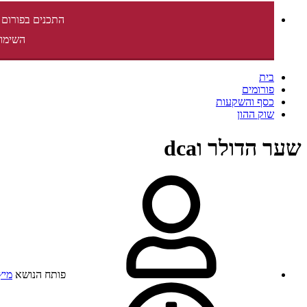
התכנים בפורום 
השימוש
בית
פורומים
כסף והשקעות
שוק ההון
שער הדולר וdca
פותח הנושא
מיץ