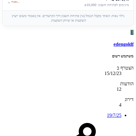
⌄
מינימום לפתיחת חשבון: ₪10,000
גילוי נאות: האתר מקבל תגמול בגין פתיחת חשבון דרך הקישורים. אין באמור משום ייעוץ
השקעות או שיווק השקעות.
E
edengoldf
משתמש רשום
הצטרף ב
15/12/23
הודעות
12
דירוג
4
19/7/25