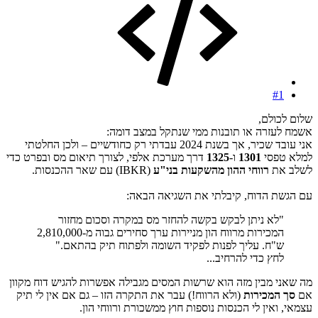
#1
שלום לכולם,
אשמח לעזרה או תובנות ממי שנתקל במצב דומה:
אני עובד שכיר, אך בשנת 2024 עבדתי רק כחודשיים – ולכן החלטתי
למלא טפסי
1301
ו-
1325
דרך מערכת אלפי, לצורך תיאום מס ובפרט כדי
לשלב את
רווחי ההון מהשקעות בני"ע
(IBKR) עם שאר ההכנסות.
עם הגשת הדוח, קיבלתי את השגיאה הבאה:
"לא ניתן לבקש בקשה להחזר מס במקרה וסכום מחזור
המכירות מרווח הון מניירות ערך סחירים גבוה מ-2,810,000
ש"ח. עליך לפנות לפקיד השומה ולפתוח תיק בהתאם."
לחץ כדי להרחיב...
מה שאני מבין מזה הוא שרשות המסים מגבילה אפשרות להגיש דוח מקוון
אם
סך המכירות
(ולא הרווח!) עבר את התקרה הזו – גם אם אין לי תיק
עצמאי, ואין לי הכנסות נוספות חוץ ממשכורת ורווחי הון.