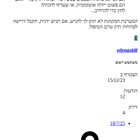
הם פשוט יידחו אוטומטית, או שעדיף לחכות?
לחץ כדי להרחיב...
המערכת המקוונת לא תתן לך להגיש, אם תגיש ידנית, תקבל דרישה
לפתיחת תיק טרם הטיפול.
E
edengoldf
משתמש רשום
הצטרף ב
15/12/23
הודעות
12
דירוג
4
18/7/25