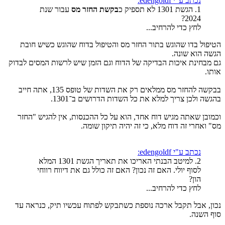
נכתב ע"י edengoldf:
1. הגשת 1301 לא תספיק כ
בקשת החזר מס
עבור שנת
2024?
לחץ כדי להרחיב...
הטיפול בדו שהוגש בתור החזר מס והטיפול בדוח שהוגש כשיש חובת
הגשה הוא שונה.
גם מבחינת איכות הבדיקה של הדוח וגם הזמן שיש לרשות המסים לבדוק
אותו.
בבקשה להחזר מס ממלאים רק את השדות של טופס 135, אתה חייב
בהגשה ולכן צריך למלא את כל השדות הדרושים ב־1301.
וכמובן שאתה מגיש דוח אחד, הוא על כל ההכנסות, אין להגיש "החזר
מס" ואחרי זה דוח מלא, כי זה יהיה תיקון שומה.
נכתב ע"י edengoldf:
2. למיטב הבנתי האריכו את תאריך הגשת 1301 המלא
לסוף יולי. האם זה נכון? האם זה כולל גם את דיווח רווחי
הון?
לחץ כדי להרחיב...
נכון, אבל תקבל ארכה נוספת כשתבקש לפתוח עכשיו תיק, כנראה עד
סוף השנה.