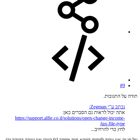
#9
תודה על התגובות.
נכתב ע"י Zegman:
אתה יכול לראות גם הסברים כאן:
https://support.alfie.co.il/solutions/open-change-income-
tax-file-type/
לחץ כדי להרחיב...
על פי זה אני צריך לפתוח דווקא תיק מספר 93 (שכן אני שוכר בבוקר זר)