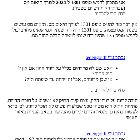
אני מתכוון להגיש טופס
1301 ל‑2024
לצורך תיאום מס
(עבדתי רק חודשיים כשכיר).
לחץ כדי להרחיב...
אין דבר כזה להגיש טופס 1301 לצורך תיאום מס. תיאום מס עושים
בשנת המס עצמה. טופס 1301 הוא דוח שנתי, ולמי שאינו מחויב יכול
להגיש טופס 135 שהינו דוח שנתי למטרת קבלת החזר מס.
נכתב ע"י edengoldf:
האם שם
לא מדווחים בכלל על רווחי ההון
אם אין לי
תיק פתוח?
או שכן מדווחים, אבל זה יידחה עד שיפתח תיק?
לחץ כדי להרחיב...
חובה לדווח על רווחי ההון, עצם קיום התיק לא משפיע על חובת הדיווח.
פתיחת התיק הוא משהו טכני שבלעדיו פשוט לא תוכל לדווח, לכן כדאי
לעשות בהקדם, מנסיון זה יום יומיים מהבקשה בטאב הפניות באזור
האישי.
נכתב ע"י edengoldf:
אם אני אגיש את הטפסים עכשיו בלי לפתוח תיק 92 – האם