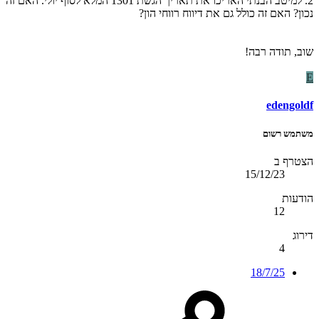
2. למיטב הבנתי האריכו את תאריך הגשת 1301 המלא לסוף יולי. האם זה
נכון? האם זה כולל גם את דיווח רווחי הון?
שוב, תודה רבה!
E
edengoldf
משתמש רשום
הצטרף ב
15/12/23
הודעות
12
דירוג
4
18/7/25