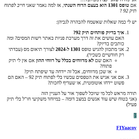
אם
טופס 1301 הוא בעצם הדוח השנתי
, אז למה נאמר שאני
חייב לפתוח
תיק 92
?
יש לי כמה שאלות שאשמח להבהרה לגביהן:
איך בדיוק פותחים תיק 92?
האם עושים את זה דרך מערכת פניות באתר רשות המסים? ומה
כותבים בדיוק?
אני מתכוון להגיש טופס
1301 ל‑2024
לצורך תיאום מס (עבדתי
רק חודשיים כשכיר).
האם שם
לא מדווחים בכלל על רווחי ההון
אם אין לי תיק
פתוח?
או שכן מדווחים, אבל זה יידחה עד שיפתח תיק?
אם אני אגיש את הטפסים עכשיו בלי לפתוח תיק 92 – האם הם
פשוט יידחו אוטומטית, או שעדיף לחכות?
תודה מראש לכל מי שיוכל לשפוך אור על העניין הזה
(אני בטוח שיש עוד אנשים במצב דומה – במיוחד משקיעי חו"ל בלי תיק
פעיל)
F
FIYaacov