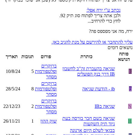
נכתב ע"י ירח אפל:
ולכן אתה צריך לפתוח סוג תיק 92.
לחץ כדי להרחיב...
ירח, מה אני מפספס פה?
עליך להתחבר או להירשם על מנת להגיב כאן.
נושאים דומים
פותח
כותרת
פורום
תגובות
תאריך
הנושא
ברוקרים
שגיאה בהעברת זה"ב לחשבון
E
ופלטפורמות
5
10/8/24
IB דרך בנק הפועלים
מסחר
ברוקרים
מ
ib - הודעת שגיאה
ופלטפורמות
8
28/5/24
מסחר
ברוקרים
N
שגיאה בIB
ופלטפורמות
2
22/12/23
מסחר
שגיאה בשם חבר בורסה בעת
H
שוק ההון
1
26/11/21
ניוד תיק השקעות
בבואי לשלם היום ארנונה