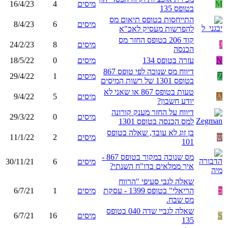
M
מיסים
4
16/4/23
בטופס 135
התייחסות בטופס תיאום מס
מיסים
6
8/4/23
להפרשות מעסיק לאכ"א
קוד 206 בטופס החזר מס
J
מיסים
8
24/2/23
הכנסה
N
עזרה בטופס 134
מיסים
0
18/5/22
דיווח מס שנוכה לפי טופס 867
Z
מיסים
1
29/4/22
בטופס 1301 של רשות המיסים
טעות בטופס 867 או שאני לא
A
מיסים
5
9/4/22
יודע חשבון?
דיווח על החזר מענק קורונה
מיסים
0
29/3/22
למס הכנסה בטופס 1301
בן זוג לא עובד, שאלה בטופס
ש
מיסים
2
11/1/22
101
מס שנוכה במקור בטופס 867 -
מיסים
6
30/11/21
איך ממלאים בדו"ח השנתי?
שאלה לגבי סעיפי "הרווח
ב
הריאלי" בטופס 1399 - עסקת
מיסים
1
6/7/21
מס שבח.
שאלה לגביי שדה 040 בטופס
S
מיסים
16
6/7/21
135