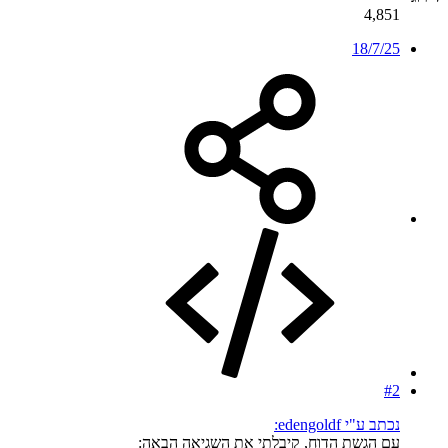
4,851
18/7/25
#2
נכתב ע"י edengoldf:
עם הגשת הדוח, קיבלתי את השגיאה הבאה: