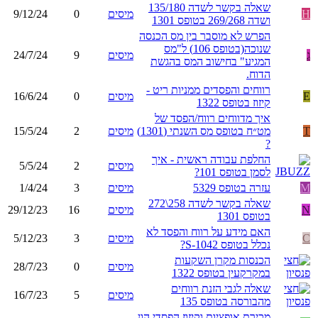
שאלה בקשר לשדה 135/180
H
מיסים
0
9/12/24
ושדה 269/268 בטופס 1301
הפרש לא מוסבר בין מס הכנסה
שנוכה(בטופס 106) ל"מס
ג
מיסים
9
24/7/24
המגיע" בחישוב המס בהגשת
הדוח.
רווחים והפסדים ממניות ריט -
E
מיסים
0
16/6/24
קיזוז בטופס 1322
איך מדווחים רווח/הפסד של
T
מט״ח בטופס מס השנתי (1301)
מיסים
2
15/5/24
?
החלפת עבודה ראשית - איך
מיסים
2
5/5/24
לסמן בטופס 101?
M
עזרה בטופס 5329
מיסים
3
1/4/24
שאלה בקשר לשדה 258\272
N
מיסים
16
29/12/23
בטופס 1301
האם מידע על רווח והפסד לא
C
מיסים
3
5/12/23
נכלל בטופס 1042-S?
הכנסות מקרן השקעות
מיסים
0
28/7/23
במקרקעין בטופס 1322
שאלה לגבי הזנת רווחים
מיסים
5
16/7/23
מהבורסה בטופס 135
מכירת אופציות וקיזוז הפסדי הון