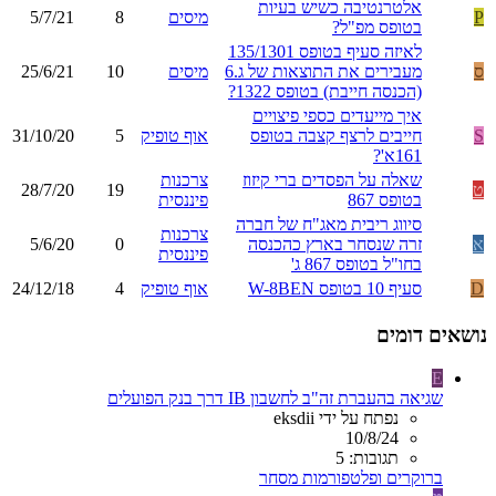
אלטרנטיבה כשיש בעיות
P
מיסים
8
5/7/21
בטופס מפ"ל?
לאיזה סעיף בטופס 135/1301
ס
מעבירים את התוצאות של ג.6
מיסים
10
25/6/21
(הכנסה חייבת) בטופס 1322?
איך מייעדים כספי פיצויים
S
חייבים לרצף קצבה בטופס
אוף טופיק
5
31/10/20
161א'?
שאלה על הפסדים ברי קיזוז
צרכנות
ט
19
28/7/20
בטופס 867
פיננסית
סיווג ריבית מאג"ח של חברה
צרכנות
א
זרה שנסחר בארץ כהכנסה
0
5/6/20
פיננסית
בחו"ל בטופס 867 ג'
D
סעיף 10 בטופס W-8BEN
אוף טופיק
4
24/12/18
נושאים דומים
E
שגיאה בהעברת זה"ב לחשבון IB דרך בנק הפועלים
נפתח על ידי eksdii
10/8/24
תגובות: 5
ברוקרים ופלטפורמות מסחר