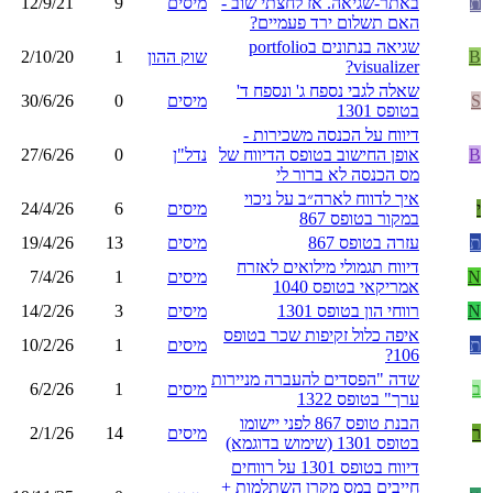
ת
באתר-שגיאה. אז לחצתי שוב -
מיסים
9
12/9/21
האם תשלום ירד פעמיים?
שגיאה בנתונים בportfolio
B
שוק ההון
1
2/10/20
visualizer?
שאלה לגבי נספח ג' ונספח ד'
S
מיסים
0
30/6/26
בטופס 1301
דיווח על הכנסה משכירות -
B
אופן החישוב בטופס הדיווח של
נדל"ן
0
27/6/26
מס הכנסה לא ברור לי
איך לדווח לארה״ב על ניכוי
י
מיסים
6
24/4/26
במקור בטופס 867
ת
עזרה בטופס 867
מיסים
13
19/4/26
דיווח תגמולי מילואים לאזרח
N
מיסים
1
7/4/26
אמריקאי בטופס 1040
N
רווחי הון בטופס 1301
מיסים
3
14/2/26
איפה כלול זקיפות שכר בטופס
ת
מיסים
1
10/2/26
106?
שדה "הפסדים להעברה מניירות
ב
מיסים
1
6/2/26
ערך" בטופס 1322
הבנת טופס 867 לפני יישומו
ר
מיסים
14
2/1/26
בטופס 1301 (שימוש בדוגמא)
דיווח בטופס 1301 על רווחים
חייבים במס מקרן השתלמות +