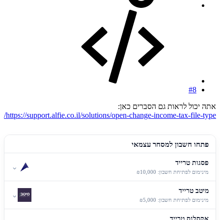
#8
אתה יכול לראות גם הסברים כאן:
https://support.alfie.co.il/solutions/open-change-income-tax-file-type/
פתחו חשבון למסחר עצמאי
פסגות טרייד
⌄
מינימום לפתיחת חשבון: ₪10,000
מיטב טרייד
⌄
מינימום לפתיחת חשבון: ₪5,000
אקסלנס טרייד