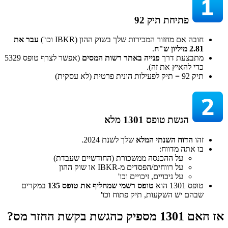
פתיחת תיק 92​
חובה אם מחזור המכירות שלך בשוק ההון (IBKR וכו')
עבר את
2.81 מיליון ש"ח
.
מתבצעת דרך
פנייה באתר רשות המסים
(אפשר לצרף טופס 5329
כדי להאיץ את זה).
תיק 92 = תיק לפעילות הונית פרטית (לא עסקית)
הגשת טופס 1301 מלא​
זהו
הדוח השנתי המלא
שלך לשנת 2024.
בו אתה מדווח:
על ההכנסה ממשכורת (החודשיים שעבדת)
על רווחים/הפסדים מ-IBKR או שוק ההון
על ניכויים, זיכויים וכו'
טופס 1301 הוא
טופס רשמי שמחליף את טופס 135
במקרים
שבהם יש השקעות, תיק פתוח וכו'
אז האם
1301 מספיק כהגשת בקשת החזר מס?