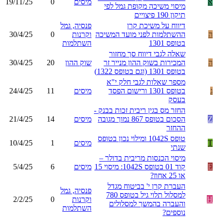
א
מיסים
0
19/11/25
מיסוי משיכה מקופת גמל לפי
תיקון 190 פיצויים
דיווח על משיכת קרן
פנסיה, גמל
ה
ההשתלמות לפני מועד המשיכה
וקרנות
0
30/4/25
בטופס 1301
השתלמות
שאלה לגבי דיווח סך מחזור
ה
המכירות בשוק ההון מנייר זר
שוק ההון
20
30/4/25
בטופס 1301 (וגם בטופס 1322)
מספר שאלות לגבי חלק י"א
ג
בטופס 1301 ורישום הפסד
מיסים
11
24/4/25
בעסק
החזר מס בגין ריבית זכות בבנק -
Z
הסכום בטופס 867 נמוך מגובה
מיסים
14
21/4/25
ההחזר
טופס 1042S ומילוי נכון בטופס
T
מיסים
1
10/4/25
שנתי
מיסוי הכנסות מריבית בדולר –
E
קוד 01 בטופס 1042S: מיסוי 15
מיסים
6
5/4/25
או 25 אחוז?
העברת קרן י' בביטוח מגדל
פנסיה, גמל
למסלול תלוי גיל בטופס 780
H
וקרנות
0
2/2/25
והעברה בהמשך למסלולים
השתלמות
נוספים?