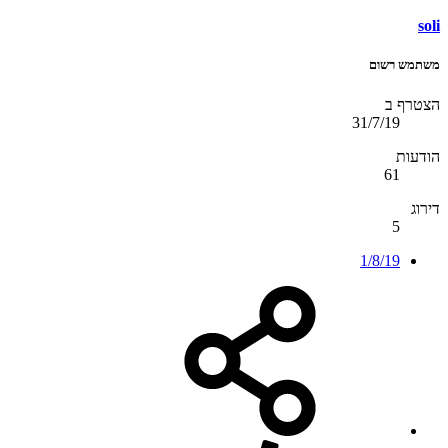
soli
משתמש רשום
הצטרף ב
31/7/19
הודעות
61
דירוג
5
1/8/19