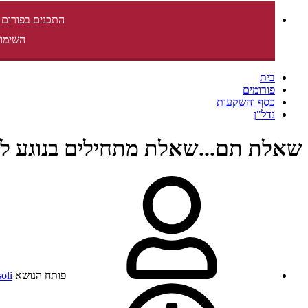
התכנים בפורום 
השימוש
בית
פורומים
כסף והשקעות
נדל"ן
שאלת תם...שאלת מתחילים בנוגע לג
פותח הנושא
soli