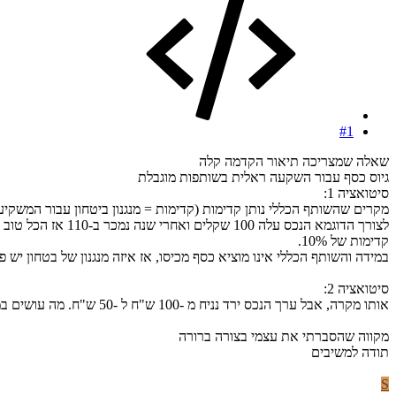
#1
שאלה שמצריכה תיאור הקדמה קלה
גיוס כסף עבור השקעה ראלית בשותפות מוגבלת
סיטואציה 1:
מקרים שהשותף הכללי נותן קדימות (קדימות = מנגנון ביטחון עבור המשקיע?) נניח של 10% (מניח שהקדימות היא במידה ויש רווחי
קדימות של 10%.
במידה והשותף הכללי אינו מוציא כסף מכיסו, אז איזה מנגנון של בטחון י
סיטואציה 2:
אותו מקרה, אבל ערך הנכס ירד נניח מ -100 ש"ח ל -50 ש"ח. מה עושים במקרה כזה? מוכרים ב-50 ומחלקים את הכסף למשקיעים?
מקווה שהסברתי את עצמי בצורה ברורה
תודה למשיבים
S