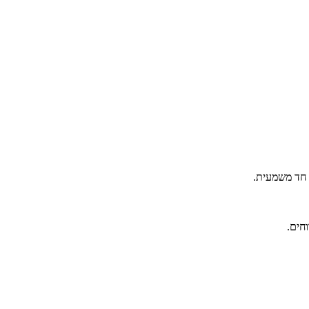
 חד משמעית.
חים.