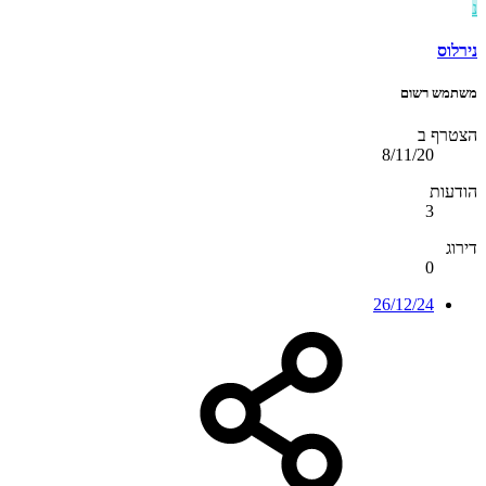
נ
נירלוס
משתמש רשום
הצטרף ב
8/11/20
הודעות
3
דירוג
0
26/12/24