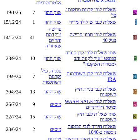
אלטרנטיביות
שאלות לגבי קרנות מחקות /
ש
שוק ההון
7
19/1/25
סל
I
שאלות לגבי שוקולד מריר
שוק ההון
1
15/12/24
פרישה
שאלות לגבי תכנון פרישה
מוקדמת
14/12/24
41
H
בגיל 40
והחיים
שאחריה
שתי שאלות לגבי קרן סגורה
ד
בפוסט "איך לקנות זהב
שוק ההון
10
28/9/24
למטרות השקעה"
פנסיה, גמל
שאלות לגבי קרן השתלמות
H
וקרנות
7
19/9/24
IRA
השתלמות
שאלות לגבי בניית תיק
D
שוק ההון
13
30/8/24
השקעות
שאלות לגבי WASH SALE
A
מיסים
9
26/7/24
ומיסוי דיווידנדים
שתי שאלות לגבי תיק
N
שוק ההון
15
22/7/24
השקעות
שאלות חידוד לגבי הכנסות
N
מיסים
2
23/6/24
נוספות ב-1040
שאלות לגבי הצהרת בריאות
צרכנות