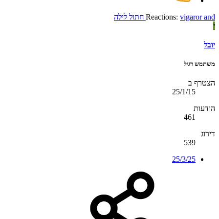
and
vigaror
Reactions:
חתול לילה
י
יובל
משתמש רגיל
הצטרף ב
25/1/15
הודעות
461
דירוג
539
25/3/25