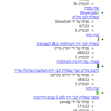
תגובות: 56
אוף טופיק
שאלות לגבי מק"מ
נפתח על ידי DiverGirl
6/7/22
תגובות: 0
שוק ההון
ו
שאלות לגבי קרן השתלמות IRA לעצמאים
נפתח על ידי ווטרן-טירון
28/6/22
תגובות: 5
פנסיה, גמל וקרנות השתלמות
ד
חישוב מח"מ ועוד שאלות לגבי תיק-השקעות-שוקולד-מריר
נפתח על ידי דרדס בקרקס
18/4/22
תגובות: 5
שוק ההון
Y
מספר שאלות לגבי תיק ל5-10 שנים הקרובות
נפתח על ידי yuvalg
17/1/22
תגובות: 10