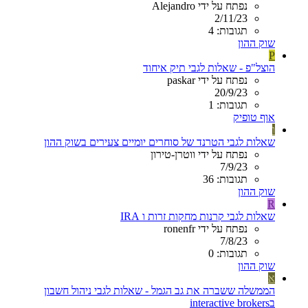
נפתח על ידי Alejandro
2/11/23
תגובות: 4
שוק ההון
P
הוצל"פ - שאלות לגבי תיק איחוד
נפתח על ידי paskar
20/9/23
תגובות: 1
אוף טופיק
ו
שאלות לגבי הטרנד של סוחרים יומיים צעירים בשוק ההון
נפתח על ידי ווטרן-טירון
7/9/23
תגובות: 36
שוק ההון
R
שאלות לגבי קרנות מחקות זרות ו IRA
נפתח על ידי ronenfr
7/8/23
תגובות: 0
שוק ההון
א
הממשלה ששברה את גב הגמל - שאלות לגבי ניהול חשבון
בinteractive brokers