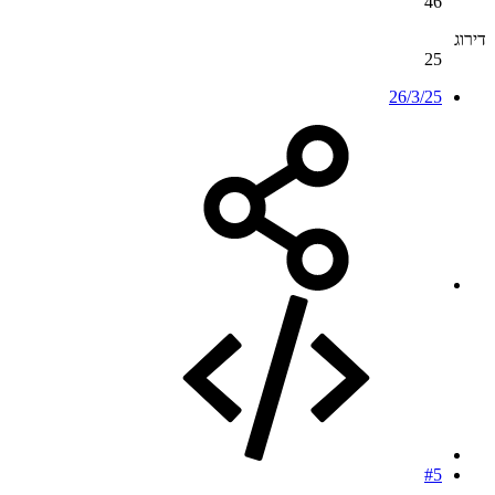
46
דירוג
25
26/3/25
#5