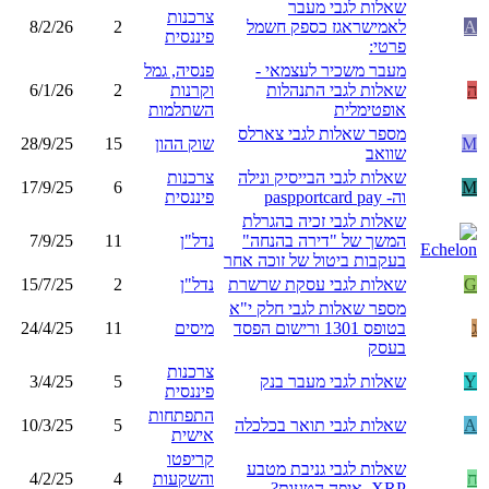
שאלות לגבי מעבר
צרכנות
A
לאמישראגז כספק חשמל
2
8/2/26
פיננסית
פרטי:
מעבר משכיר לעצמאי -
פנסיה, גמל
ה
שאלות לגבי התנהלות
וקרנות
2
6/1/26
אופטימלית
השתלמות
מספר שאלות לגבי צארלס
M
שוק ההון
15
28/9/25
שוואב
שאלות לגבי הבייסיק ונילה
צרכנות
17/9/25
6
M
וה- paspportcard pay
פיננסית
שאלות לגבי זכיה בהגרלת
המשך של "דירה בהנחה"
נדל"ן
11
7/9/25
בעקבות ביטול של זוכה אחר
G
שאלות לגבי עסקת שרשרת
נדל"ן
2
15/7/25
מספר שאלות לגבי חלק י"א
ג
בטופס 1301 ורישום הפסד
מיסים
11
24/4/25
בעסק
צרכנות
Y
שאלות לגבי מעבר בנק
5
3/4/25
פיננסית
התפתחות
A
שאלות לגבי תואר בכלכלה
5
10/3/25
אישית
קריפטו
שאלות לגבי גניבת מטבע
ח
והשקעות
4
4/2/25
XRP, איפה הטעות?