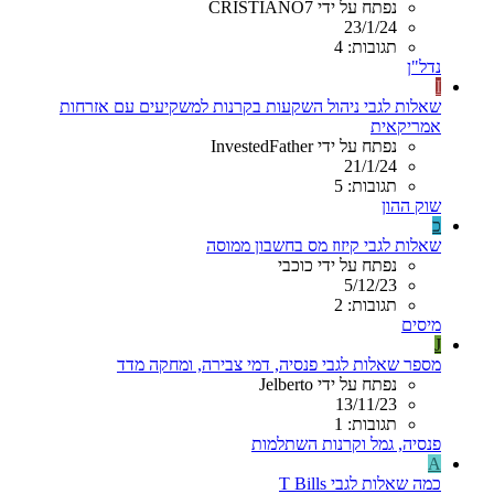
נפתח על ידי CRISTIANO7
23/1/24
תגובות: 4
נדל"ן
I
שאלות לגבי ניהול השקעות בקרנות למשקיעים עם אזרחות
אמריקאית
נפתח על ידי InvestedFather
21/1/24
תגובות: 5
שוק ההון
כ
שאלות לגבי קיזוז מס בחשבון ממוסה
נפתח על ידי כוכבי
5/12/23
תגובות: 2
מיסים
J
מספר שאלות לגבי פנסיה, דמי צבירה, ומחקה מדד
נפתח על ידי Jelberto
13/11/23
תגובות: 1
פנסיה, גמל וקרנות השתלמות
A
כמה שאלות לגבי T Bills