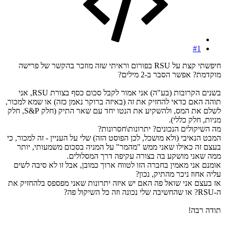
#1
חיפשתי קצת על RSU בפורום וראיתי שזה מוזכר בהקשר של פרישה
מוקדמת? אפשר הסבר ב-2 מילים?
בשנים הקרובות (בע"ה) אני אמור לקבל סכום כסף בצורת RSU, אני
תוהה האם כדאי להחזיק את זה (באיזה ברוקר נאמן כזה) או שמא למכור,
לשלם את המס, ולהשקיע את הנטו יחד עם שאר התיק (חלק S&P, חלק
מניות, חלק כללי).
מה השיקולים הנכונים? יתרונות\חסרונות?
המבט הנאיבי (ולא מושכל, לכן הפוסט הזה) שלי על העניין - זה למכור, כי
בעצם זה כאילו שאני ממש "מהמר" על המניה בסכום משמעותי, יותר
ממה שאני מושקע בה בצורה עקיפה דרך המסלולים.
אומנם אני מאמין בחברה הזו לטווח ארוך כמובן, אבל זו לא סיבה לשים
עליה אחוז ניכר מהתיק, נכון?
אז בעצם אני שואל פה האם יש איזה יתרונות שאני מפספס בלהחזיק את
ה-RSU? או שהחשיבה שלי נכונה וזה כל השיקול פה?
תודה רבה!