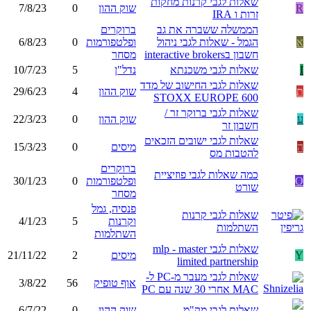
שאלות לגבי קרנות מחקות
R
שוק ההון
0
7/8/23
זרות ו IRA
הממשלה ששברה את גב
ברוקרים
א
הגמל - שאלות לגבי ניהול
ופלטפורמות
0
6/8/23
חשבון בinteractive brokers
מסחר
I
שאלות לגבי משכנתא
נדל"ן
5
10/7/23
שאלות לגבי החישוב של מדד
ת
שוק ההון
4
29/6/23
STOXX EUROPE 600
שאלות לגבי ברוקר זר /
ע
שוק ההון
0
22/3/23
חשבון זר
שאלות לגבי ישובים הזכאים
ה
מיסים
0
15/3/23
להטבות מס
ברוקרים
כמה שאלות לגבי פוזיציית
O
ופלטפורמות
0
30/1/23
שורט
מסחר
פנסיה, גמל
שאלות לגבי קרנות
וקרנות
5
4/1/23
השתלמות
השתלמות
שאלות לגבי mlp - master
Y
מיסים
2
21/11/22
limited partnership
שאלות לגבי מעבר מ-PC ל-
אוף טופיק
56
3/8/22
MAC אחרי 30 שנה עם PC
שאלות לגבי מק"מ
שוק ההון
0
6/7/22