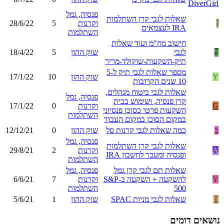
פנסיה, גמל
שאלות לגבי קרן השתלמות
ו
וקרנות
5
28/6/22
IRA לעצמאים
השתלמות
חישוב מח"מ ועוד שאלות
ד
לגבי
שוק ההון
5
18/4/22
תיק-השקעות-שוקולד-מריר
מספר שאלות לגבי תיק ל5-
Y
שוק ההון
10
17/1/22
10 שנים הקרובות
שאלות לגבי ביטוח מנהלים,
פנסיה, גמל
קרן פנסיה, ושימוש בבית
G
וקרנות
0
17/1/22
השקעות פרטי כסוכן פנסיוני
השתלמות
במקום הסוכן במקום העבוד
כ
כמה שאלות לגבי קרנות סל
שוק ההון
0
12/12/21
פנסיה, גמל
שאלות לגבי קרן השתלמות
A
וקרנות
2
29/8/21
ופנסיה ומעבר לחשבון IRA
השתלמות
שאלות תם לגבי קרן גמל
פנסיה, גמל
Y
להשקעה + השקעה ב-S&P
וקרנות
7
6/6/21
500
השתלמות
T
שאלות לגבי מניות SPAC
שוק ההון
1
5/6/21
נושאים דומים