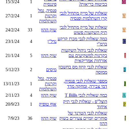
15/3/24
1
M
בביטוח בריאות?
פיננסית
פנסיה, גמל
שאלות של מייק מתחיל לגבי
Y
וקרנות
1
27/2/24
קרן השתלמות ופנסיה
השתלמות
שאלות של מייק מתחיל לגבי
Y
שוק ההון
33
24/2/24
תיק השקעות פשוט
כמה שאלות לגבי מכרז קרקע
C
נדל"ן
4
23/1/24
ברמ"י
שאלות לגבי ניהול השקעות
I
בקרנות למשקיעים עם
שוק ההון
5
21/1/24
אזרחות אמריקאית
שאלות לגבי קיזוז מס בחשבון
כ
מיסים
2
5/12/23
ממוסה
פנסיה, גמל
מספר שאלות לגבי פנסיה,
J
וקרנות
1
13/11/23
דמי צבירה, ומחקה מדד
השתלמות
A
כמה שאלות לגבי T Bills
שוק ההון
4
2/11/23
הוצל"פ - שאלות לגבי תיק
P
אוף טופיק
1
20/9/23
איחוד
שאלות לגבי הטרנד של
ו
סוחרים יומיים צעירים בשוק
שוק ההון
36
7/9/23
ההון