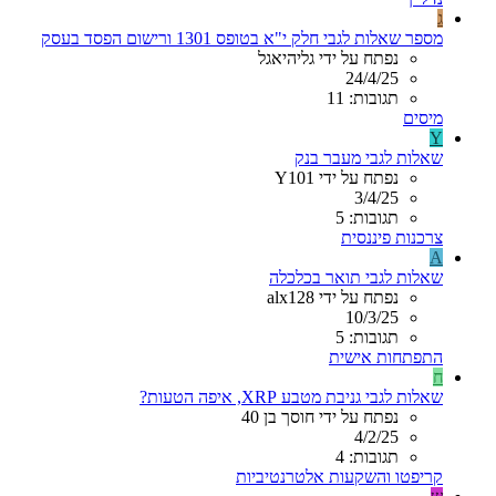
ג
מספר שאלות לגבי חלק י"א בטופס 1301 ורישום הפסד בעסק
נפתח על ידי גליהיאגל
24/4/25
תגובות: 11
מיסים
Y
שאלות לגבי מעבר בנק
נפתח על ידי Y101
3/4/25
תגובות: 5
צרכנות פיננסית
A
שאלות לגבי תואר בכלכלה
נפתח על ידי alx128
10/3/25
תגובות: 5
התפתחות אישית
ח
שאלות לגבי גניבת מטבע XRP, איפה הטעות?
נפתח על ידי חוסך בן 40
4/2/25
תגובות: 4
קריפטו והשקעות אלטרנטיביות