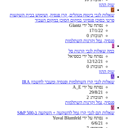
שוק ההון
G
שאלות לגבי ביטוח מנהלים, קרן פנסיה, ושימוש בבית השקעות
פרטי כסוכן פנסיוני במקום הסוכן במקום העבוד
נפתח על ידי Glantz
17/1/22
תגובות: 0
פנסיה, גמל וקרנות השתלמות
כ
כמה שאלות לגבי קרנות סל
נפתח על ידי כספיאל
12/12/21
תגובות: 0
שוק ההון
A
שאלות לגבי קרן השתלמות ופנסיה ומעבר לחשבון IRA
נפתח על ידי A_E
29/8/21
תגובות: 2
פנסיה, גמל וקרנות השתלמות
Y
שאלות תם לגבי קרן גמל להשקעה + השקעה ב-S&P 500
נפתח על ידי Yuval Blumfeld
6/6/21