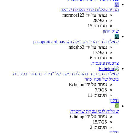
M
מספר שאלות לגבי צארלס שוואב
נפתח על ידי mormor123
28/9/25
תגובות: 15
שוק ההון
M
שאלות לגבי הבייסיק ונילה וה- paspportcard pay
נפתח על ידי micsho3
17/9/25
תגובות: 6
צרכנות פיננסית
שאלות לגבי זכיה בהגרלת המשך של "דירה בהנחה" בעקבות
ביטול של זוכה אחר
נפתח על ידי Echelon
7/9/25
תגובות: 11
נדל"ן
G
שאלות לגבי עסקת שרשרת
נפתח על ידי Gliding
15/7/25
תגובות: 2
נדל"ן