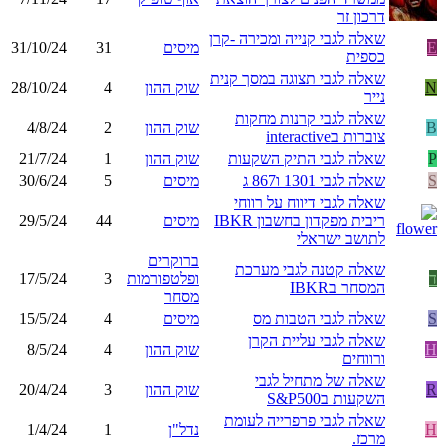
דרכון זר
שאלה לגבי קנייה ומכירה -קרן
E
מיסים
31
31/10/24
כספית
שאלה לגבי תצוגה במסך קנית
N
שוק ההון
4
28/10/24
נייר
שאלה לגבי קרנות מחקות
B
שוק ההון
2
4/8/24
צוברות בinteractive
P
שאלה לגבי התיק השקעות
שוק ההון
1
21/7/24
S
שאלה לגבי 1301 ו867 ג
מיסים
5
30/6/24
שאלה לגבי דיווח על רווחי
ריבית מפקדון בחשבון IBKR
מיסים
44
29/5/24
לתושב ישראלי
ברוקרים
שאלה קטנה לגבי מערכת
ד
ופלטפורמות
3
17/5/24
המסחר בIBKR
מסחר
S
שאלה לגבי הטבות מס
מיסים
4
15/5/24
שאלה לגבי עליית הקרן
H
שוק ההון
4
8/5/24
ורווחים
שאלה של מתחיל לגבי
R
שוק ההון
3
20/4/24
השקעות בS&P500
שאלה לגבי פרפרייה לעומת
H
נדל"ן
1
1/4/24
מרכז.