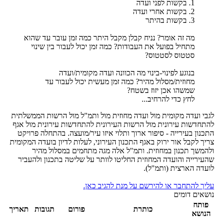
1. בקשות לפני ועדה
2. בקשות אחרי ועדה
3. בקשות בהיתר
מה זה אומר? נניח קבלן מקבל היתר כמה זמן עובר עד שהוא
מתחיל בפועל את העבודות? כמה זמן יכול לעבור בין שינוי
סטטוס לסטטוס?
בנוגע לפינוי-בינוי מה הכוונה ועדה מקומית/ועדה
מחוזית/מסלול מהיר? כמה זמן מעשית יכול לעבור עד
שמשהו אכן יזוז בשטח?
לחץ כדי להרחיב...
לגבי ועדה מקומית מול ועדה מחוזית מול ותמ"ל מול הרשות הממשלתית
להתחדשות עירונית מול הרשות העירונית להתחדשות עירונית מול אגף
התכנון בעירייה - סיפור ארוך ותלוי איזו עיר/מועצה. בהתחלה פרויקט
צריך לקבל אור ירוק באגף התכנון העירוני, לעלות לדיון בועדה המקומית
ולהמשך תכנון במחוזית. ותמ"ל אלה מגה מתחמים במסלול מהיר
שהעירייה והועדה המחוזית החליטו לוותר על שליטה בתכנון ולהעביר
לועדה הארצית (ותמ"ל).
עליך להתחבר או להירשם על מנת להגיב כאן.
נושאים דומים
פותח
כותרת
פורום
תגובות
תאריך
הנושא