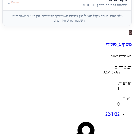
⌄
מינימום לפתיחת חשבון: ₪10,000
גילוי נאות: האתר מקבל תגמול בגין פתיחת חשבון דרך הקישורים. אין באמור משום ייעוץ
השקעות או שיווק השקעות.
מ
משקיע_סולידי
משתמש רשום
הצטרף ב
24/12/20
הודעות
11
דירוג
0
22/1/22