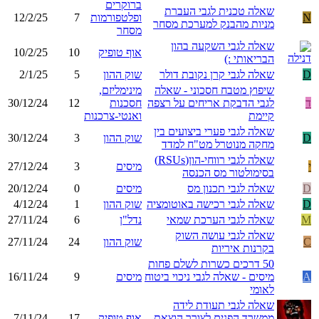
ברוקרים
שאלה טכנית לגבי העברת
N
ופלטפורמות
7
12/2/25
מניות מהבנק למערכת מסחר
מסחר
שאלה לגבי השקעה בהון
אוף טופיק
10
10/2/25
הבריאותי :)
D
שאלה לגבי קרן נקובת דולר
שוק ההון
5
2/1/25
שיפוץ מטבח חסכוני - שאלה
מינימליזם,
ד
לגבי הדבקת אריחים על רצפה
חסכנות
12
30/12/24
קיימת
ואנטי-צרכנות
שאלה לגבי פערי ביצועים בין
D
שוק ההון
3
30/12/24
מחקה מנוטרל מט"ח למדד
שאלה לגבי רווחי-הון(RSUs)
י
מיסים
3
27/12/24
בסימולטור מס הכנסה
D
שאלה לגבי תכנון מס
מיסים
0
20/12/24
D
שאלה לגבי רכישה באוטומציה
שוק ההון
1
4/12/24
M
שאלה לגבי הערכת שמאי
נדל"ן
6
27/11/24
שאלה לגבי עושה השוק
C
שוק ההון
24
27/11/24
בקרנות איריות
50 דרכים כשרות לשלם פחות
A
מיסים - שאלה לגבי ניכוי ביטוח
מיסים
9
16/11/24
לאומי
שאלה לגבי תעודת לידה
ממשרד הפנים לצורך הוצאת
אוף טופיק
17
7/11/24