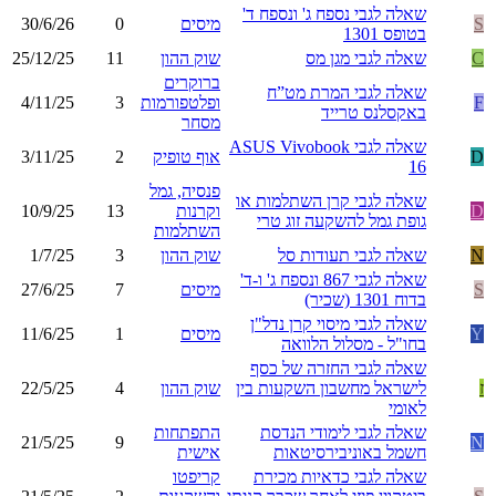
שאלה לגבי נספח ג' ונספח ד'
S
מיסים
0
30/6/26
בטופס 1301
C
שאלה לגבי מגן מס
שוק ההון
11
25/12/25
ברוקרים
שאלה לגבי המרת מט”ח
F
ופלטפורמות
3
4/11/25
באקסלנס טרייד
מסחר
שאלה לגבי ASUS Vivobook
D
אוף טופיק
2
3/11/25
16
פנסיה, גמל
שאלה לגבי קרן השתלמות או
D
וקרנות
13
10/9/25
גופת גמל להשקעה זוג טרי
השתלמות
N
שאלה לגבי תעודות סל
שוק ההון
3
1/7/25
שאלה לגבי 867 ונספח ג' ו-ד'
S
מיסים
7
27/6/25
בדוח 1301 (שכיר)
שאלה לגבי מיסוי קרן נדל"ן
Y
מיסים
1
11/6/25
בחו"ל - מסלול הלוואה
שאלה לגבי החזרה של כסף
ז
לישראל מחשבון השקעות בין
שוק ההון
4
22/5/25
לאומי
שאלה לגבי לימודי הנדסת
התפתחות
21/5/25
9
N
חשמל באוניבירסיטאות
אישית
שאלה לגבי כדאיות מכירת
קריפטו