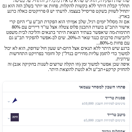
שהרשות הפקידה, החליט שהיא כדאית כלכלית, והתחיל על בסיסה
תהליך קבלת היתר ללא בקשות להקלות. פחות או יותר בשלב הזה הוא גם
יתחיל לשווק בשקט פריסייל בעצמו. לדעתי יש 0 פרויקטים כאלה כרגע
בארץ.
אם זה מסלול יזמים רגיל, שלב אמיתי הוא הפקדת תב"ע ע"י היזם קרי
אישור התב"ע בועדת התכנון פלוס צטלה אצל עו"ד דיירים עם 80%
חתימות-מה שיאפשר בעתיד הוצאת היתר בתנאים והליכה לבית משפט
לתביעות סרבנים כנגד שאר ה-20%. שים לב-אפשר להפקיד תב"ע גם
עם פחות מ-80%...
ברגע שיש היתר ללא תנאים אצל היזם-יש שעון חול שדופק, הוא לא יכול
למשוך כדי לתזמן עליות מחירים בנדל"ן קל וחומר בפרויקט התחדשות
עירונית.
איפה שכן אפשר למשוך זמן (וזו תקלה שרוצים לשנות בחקיקה אגב) זה
להחזיק קרקע+תב"ע ולא לגשת להוצאת היתר.
פתחו חשבון למסחר עצמאי
פסגות טרייד
⌄
מינימום לפתיחת חשבון: ₪10,000
מיטב טרייד
⌄
מינימום לפתיחת חשבון: ₪5,000
אקסלנס טרייד