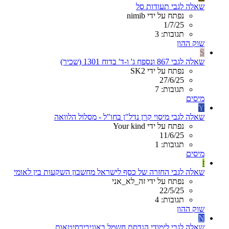
שאלה לגבי תעודות סל
נפתח על ידי nimib
1/7/25
תגובות: 3
שוק ההון
S
שאלה לגבי 867 ונספח ג' ו-ד' בדוח 1301 (שכיר)
נפתח על ידי SK2
27/6/25
תגובות: 7
מיסים
Y
שאלה לגבי מיסוי קרן נדל"ן בחו"ל - מסלול הלוואה
נפתח על ידי Your kind
11/6/25
תגובות: 1
מיסים
ז
שאלה לגבי החזרה של כסף לישראל מחשבון השקעות בין לאומי
נפתח על ידי זה_לא_אני
22/5/25
תגובות: 4
שוק ההון
N
שאלה לגבי לימודי הנדסת חשמל באוניבירסיטאות