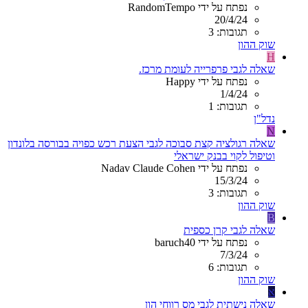
נפתח על ידי RandomTempo
20/4/24
תגובות: 3
שוק ההון
H
שאלה לגבי פרפרייה לעומת מרכז.
נפתח על ידי Happy
1/4/24
תגובות: 1
נדל"ן
N
שאלה רגולציה קצת סבוכה לגבי הצעת רכש כפויה בבורסה בלונדון
וטיפול לקוי בבנק ישראלי
נפתח על ידי Nadav Claude Cohen
15/3/24
תגובות: 3
שוק ההון
B
שאלה לגבי קרן כספית
נפתח על ידי baruch40
7/3/24
תגובות: 6
שוק ההון
א
שאלה נישתית לגבי מס רווחי הון