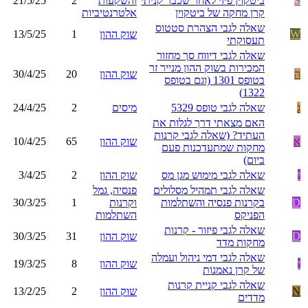
S
ביטקוין פיזי לאחר שכבר קניתי
והשקעות
2
21/5/25
קרן מחקה של ביטקוין
אלטרנטיביות
שאלה לגבי הצהרת סטטוס
W
שוק ההון
1
13/5/25
תעסוקתי
שאלה לגבי דיווח סך מחזור
המכירות בשוק ההון מנייר זר
ה
שוק ההון
20
30/4/25
בטופס 1301 (וגם בטופס
1322)
ג
שאלה לגבי טופס 5329
מיסים
2
24/4/25
האם מצאתי דרך לגלות את
העתיד? (שאלה לגבי קרנות
א
שוק ההון
65
10/4/25
מחקות שמתעדכנות פעם
ביום)
י
שאלה לגבי מימוש מגן מס
שוק ההון
2
3/4/25
שאלה לגבי תמהיל מסלולים
פנסיה, גמל
D
בקרנות פנסיה והשתלמות
וקרנות
1
30/3/25
הפניקס
השתלמות
שאלה לגבי פיזור - קרנות
D
שוק ההון
31
30/3/25
מחקות מדד
שאלה לגבי דמי ניהול ועמלה
י
שוק ההון
8
19/3/25
של קרן נאמנות
שאלה לגבי קניית קרנות
N
שוק ההון
2
13/2/25
מדדים