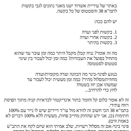
באתר של עיריית אשדוד ישנו מאגר נתונים לגבי בקשות
לתמ"א 38 והסטטוס של כל בקשה.
יש להם ככה:
1. בקשות לפני ועדה
2. בקשות אחרי ועדה
3. בקשות בהיתר
מה זה אומר? נניח קבלן מקבל היתר כמה זמן עובר עד שהוא
מתחיל בפועל את העבודות? כמה זמן יכול לעבור בין שינוי
סטטוס לסטטוס?
בנוגע לפינוי-בינוי מה הכוונה ועדה מקומית/ועדה
מחוזית/מסלול מהיר? כמה זמן מעשית יכול לעבור עד
שמשהו אכן יזוז בשטח?
לחץ כדי להרחיב...
זה לא אומר כלום קל וחומר בתור אינדיקטור לכדאיות קניה מתוך תפיסת
רווח עתידי.
בתמ"א 38 הכי חשוב זה לוודא מול עו"ד דיירים שיש לו נייר עם 100%
חתימות (כן, אני ידע שהחוק מחייב פחות, מעשית ללא 100% דברים לא
באמת זזים).
פינוי בינוי-אם זה מסלול רשויות, שלב אמיתי הוא שיזם לקח את התב"ע