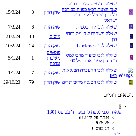
שאלה רגולציה קצת סבוכה
לגבי הצעת רכש כפויה בבורסה
N
שוק ההון
3
15/3/24
בלונדון וטיפול לקוי בבנק
ישראלי
B
שאלה לגבי קרן כספית
שוק ההון
6
7/3/24
שאלה נישתית לגבי מס רווחי
א
מיסים
18
21/2/24
הון
א
שאלה לגבי blackrock
שוק ההון
24
10/2/24
פוסטים
שאלה לגבי שיעור מרבי למס
Z
מאיכות
1
5/1/24
רווח הון לפני ואחרי גיל 60
נמוכה
שאלה לגבי ההעברה הבנקאית
שוק ההון
7
1/1/24
בIB
D
שאלה לגבי הכנסה מדיבידנדים
שוק ההון
79
29/10/23
נושאים דומים
S
שאלה לגבי נספח ג' ונספח ד' בטופס 1301
נפתח על ידי SK2
30/6/26
תגובות: 0
מיסים