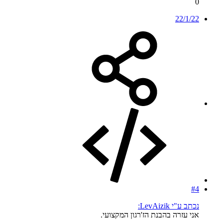
0
22/1/22
#4
נכתב ע"י LevAizik:
אני עזרה בהבנת הז'רגון המקצועי.