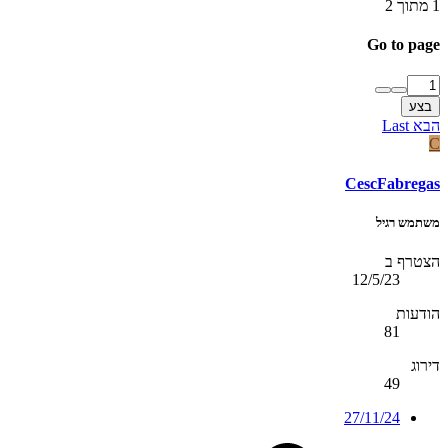
1 מתוך 2
Go to page
בצע
הבא
Last
C
CescFabregas
משתמש רגיל
הצטרף ב
12/5/23
הודעות
81
דירוג
49
27/11/24