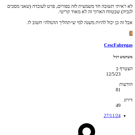
לא ראיתי תשובה חד משמעית לזה בפורום, פרט לעובדה (שאני מסכים
לגביה) שבטווח הארוך זה לא מאוד קריטי.
אבל זה כן יכול להיות משנה למי ש״תהליך ההנזלה״ חשוב לו.
C
CescFabregas
משתמש רגיל
הצטרף ב
12/5/23
הודעות
81
דירוג
49
27/11/24