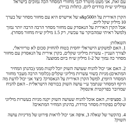
עם זאת, אני מעט מוטרד לגבי מחזורי המסחר הכה נמוכים בישראל
(מיליוני ש״ח בודדים ליום, כתלות בנייר).
הקרן האירית על הs&p500 של איישרס היא עם מחזור מסחר של בערך
10 מיליון שקל ליום,
אבל הקרן האירית על הנאסדק עם מחזור מסחר הרבה הרבה יותר נמוך
(למשל ראיתי שמהבוקר עד עכשיו, רק 1.5 מיליון ש״ח מחזור מסחר).
השאלות:
1. האם למשקיע הישראלי יחסית בטוח להחזיק סכום לא טריוויאלי,
לצורך העניין - עשרות מיליוני שקלים, בקרן אירית על הנאסדק עם מחזור
מסחר כה נמוך של 1-2 מיליון ש״ח ביום ממוצע?
2. האם אני יכול להניח שעושה השוק יוכל לקנות ממני (בהנתן המחיר
המתאים) מניות בשווי עשרות מיליוני שקלים (כלומר הרבה מעבר מחזור
המסחר היומי), למשל הקרן האירית על הנאסדק? כיצד אני יכול לדעת מה
היקף המסחר שנתמך ע״י עושה השוק בבורסה הישראלית - האם להניח
שמדובר בפרקטית אינסוף?
3. ספציפית, האם אוכל להניח שעושה השוק יקנה מניות בעשרות מיליוני
שקלים בפקודת מסחר בודדת, בהינתן המחיר המתאים?
4. בהקשר של שאלה 3, איפה אני יכול לראות פירוט של מדיניות עושה
השוק?