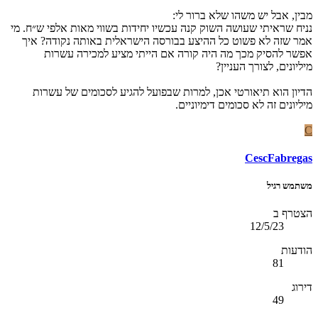
מבין, אבל יש משהו שלא ברור לי:
נניח שראיתי שעושה השוק קנה עכשיו יחידות בשווי מאות אלפי ש״ח. מי
אמר שזה לא פשוט כל ההיצע בבורסה הישראלית באותה נקודה? איך
אפשר להסיק מכך מה היה קורה אם הייתי מציע למכירה עשרות
מיליונים, לצורך העניין?
הדיון הוא תיאורטי אכן, למרות שבפועל להגיע לסכומים של עשרות
מיליונים זה לא סכומים דימיוניים.
C
CescFabregas
משתמש רגיל
הצטרף ב
12/5/23
הודעות
81
דירוג
49