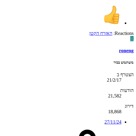
Reactions:
האזרח הקטן
R
roneng
משתמש בכיר
הצטרף ב
21/2/17
הודעות
21,582
דירוג
18,868
27/11/24