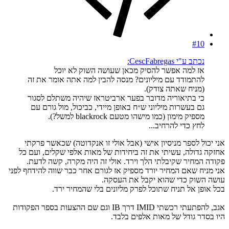
#10
נכתב ע"י CescFabregas:
אז למה אפשר להסיק מכאן שעושה השוק לא יוכל
להתמודד עם מיליונים? מנסה להבין למה אתה אומר את זה
(מניח שאתה צודק).
כי בתיאוריה מדובר בפער ארביטראז שיהיה משתלם לסגור
גם בעשרות מיליוני ש״ח באופן מיידי, כביכול, מול גורם עם
מספיק מימון (כמו מישהו מטעם blackrock למשל?).
לחץ כדי להרחיב...
אני יכול לספר מניסיון אישי (אבל אולי זו אנקדוטה) שכאשר פרקתי
אחזקה גדולה, עשיתי את זה ביחידות של מאות אלפי שקלים, ועם כל
פקודה המחיר שקיבלתי הלך וירד. אולי זה היה מקרה, קשה לדעת.
אני מניח שאם המחיר יורד מספיק אז לגורם אחר כבר שווה להידחף לפני
עושה השוק כדי שהוא יקבל את העסקה.
בכל אופן אל תניח שתוכל לפרק מליונים בלי שהמחיר ירד.
אגב, להפתעתי רכשתי IMID דרך IB וגם שם ההצעות בספר הפקודות
היו בסדר גודל של מאות אלפים בלבד.