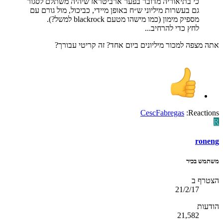
כי בתיאוריה מדובר בפער ארביטראז שיהיה משתלם לסגור
גם בעשרות מיליוני ש״ח באופן מיידי, כביכול, מול גורם עם
מספיק מימון (כמו מישהו מטעם blackrock למשל?).
לחץ כדי להרחיב...
אתה מצפה למכור מיליונים ביום אחד? זה קריטי עבורך?
CescFabregas
Reactions:
R
roneng
משתמש בכיר
הצטרף ב
21/2/17
הודעות
21,582