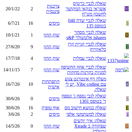
שאלה לגביי כרטיס
צרכנות
M
אשראי בנקאי המקושר
2
20/1/22
פיננסית
לחשבון מט"ח
שאלה לגביי שדה 040
S
מיסים
16
6/7/21
בטופס 135
שאלה לגביי מסחר
O
שוק ההון
1
10/1/21
ishares אלטשולר s&P
שאלה לגביי קניית קרן
T
שוק ההון
9
27/6/20
בלאקרוק
שאלה לגביי עמלות
שוק ההון
4
17/7/18
שאלה לגביי אחוז החשיפה
שוק ההון
7
14/11/15
למניות בקרנות מחקות
מעלה דף אינטרנט צנוע
התפתחות
א
עם Vibe coding, יש לי
10
16/7/26
אישית
שאלה.
שאלה לגבי נספח ג' ונספח
S
מיסים
0
30/6/26
ד' בטופס 1301
E
שאלה בנושא חישוב מס
אוף טופיק
16
30/6/26
צ
שאלה למשתמשי אלפי
מיסים
2
3/6/26
שאלה: איך יודעים
G
שפקודה ב Xtrade
שוק ההון
0
14/5/26
נכשלה?