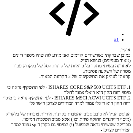
#1
אוקיי,
כמובן שבדקתי בשרשורים קודמים ואני מודע לזה שהיו מספר דיונים
(מאוד מעניינים) בנושא הנ״ל.
לאחרונה עשיתי מחקר על כדאיות של קרנות הסל של בלקרוק עבור
מטרה של השקעה פסיבית.
קראתי לעומק את התשקיפים של 2 הקרנות הבאות:
1. ISHARES CORE S&P 500 UCITS ETF - לפי התשקיף נראה כי
מיסוי רווח ההון הוא ריאלי צמוד לדולר
2. ISHARES MSCI ACWI UCITS ETF - לפי התשקיף נראה כי מיסוי
רווח ההון הוא ריאלי צמוד למדד המחירים לצרכן הישראלי
הפוסט הנ״ל לא סובב סביב ההטבות בקרנות איריות צוברות של בלקרוק
(מיסוי דיוידנדים החזקה פיזית וכו׳) אלא סביב השלכות המיסוי.
מבדיקה שעשיתי נראה שבפועל (!) המיסוי גם בקרן ה sp נצמד למדד
המחירים לצרכן -