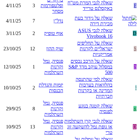
שאלה לגבי המרת מט”ח
F
ופלטפורמות
3
4/11/25
באקסלנס טרייד
מסחר
שאלה על גידור בעת
נדל"ן
7
4/11/25
מכירת דירה
שאלה לגבי ASUS
D
אוף טופיק
2
3/11/25
Vivobook 16
שאלה על תחליפים
S
ישראליים לקרנות
שוק ההון
12
23/10/25
אמריקניות
שאלה על הרכב נכסים
פנסיה, גמל
ה
במסלול עוקב מדד S&P
וקרנות
1
12/10/25
500
השתלמות
שאלה למי שהתנסה
בהלוואות בערבות
יזמות והגדלת
י
2
10/10/25
המדינה או בקרנות
הכנסות
חברתיות
פנסיה, גמל
שאלה קטנה בנוגע
א
וקרנות
8
29/9/25
לפנסיה
השתלמות
שאלה לגבי קרן השתלמות
פנסיה, גמל
D
או גופת גמל להשקעה זוג
וקרנות
13
10/9/25
טרי
השתלמות
שאלה על עמלות על