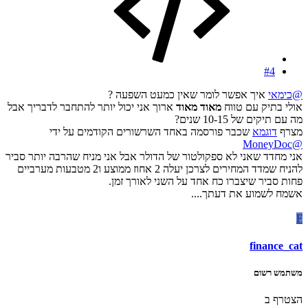
#4
@כימאי
איך אפשר לומר שאין כמעט השפעה ?
אולי בתיק עם טווח
מאוד מאוד
ארוך אני יכול יותר להתחבר לדבריך אבל
מה עם תיקים של 10-15 שנים?
מצרף
דוגמא
שכבר פורסמה באחד השרשורים הקודמים על ידי
@MoneyDoc
אני מחדד שאני לא ספקולטור של הדולר אבל אני מניח שהרבה יותר סביר
להניח שמדד המחירים לצרכן יעלה 2 אחוז ממוצע ו2 מטבעות מערביים
פחות סביר שיצברו כח אחד על השני לאורך זמן.
אשמח לשמוע את דעתך....
F
finance_cat
משתמש רשום
הצטרף ב