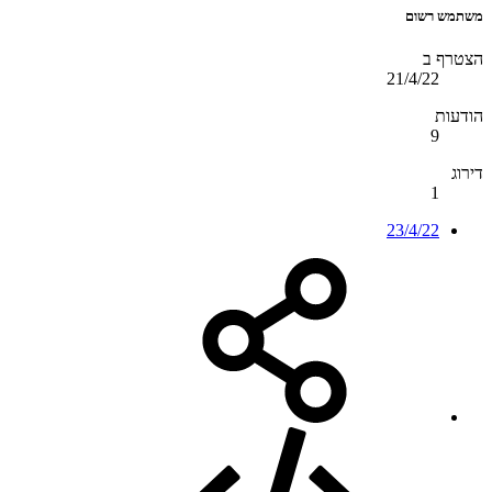
משתמש רשום
הצטרף ב
21/4/22
הודעות
9
דירוג
1
23/4/22