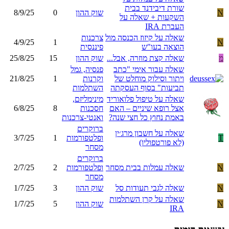
שורת דיבידנד בבית
N
שוק ההון
0
8/9/25
השקעות + שאלה על
העברת IRA
שאלה על קיזוז הכנסה מול
צרכנות
4/9/25
1
N
הוצאה בעו"ש
פיננסית
מ
שאלה קצת מוזרה, אבל...
שוק ההון
15
25/8/25
שאלה עבור אימי "כתב
פנסיה, גמל
ויתור וסילוק מוחלט של
וקרנות
1
21/8/25
תביעות" בסוף העסקתה
השתלמות
שאלה על טיפול פלואוריד
מינימליזם,
אצל רופא שיניים – האם
חסכנות
8
6/8/25
באמת נחוץ כל חצי שנה?
ואנטי-צרכנות
ברוקרים
שאלה על חשבון מרג׳ין
T
ופלטפורמות
1
3/7/25
(לא פורטפוליו)
מסחר
ברוקרים
N
שאלה עמלות בבית מסחר
ופלטפורמות
2
2/7/25
מסחר
N
שאלה לגבי תעודות סל
שוק ההון
3
1/7/25
שאלה על קרן השתלמות
N
שוק ההון
5
1/7/25
IRA