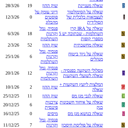
ק
שאלה מעניינת
שוק ההון
19
28/3/26
שאלה על הסימולטור
דיוני עומק על
נ
לעצמאות כלכלית של
פוסטים
0
12/3/26
הסולידית
מהבלוג
שאלה על IRA קרן
פנסיה, גמל
N
השתלמות - שבתוכה יש 5
וקרנות
18
6/3/26
מספרי קופות
השתלמות
N
שאלה מחשבתית
שוק ההון
52
2/3/26
פנסיה, גמל
שאלה על ניוד ביטוח
N
וקרנות
6
25/1/26
מנהלים
השתלמות
פנסיה, גמל
מסלולי השקעה בפנסיה -
ה
וקרנות
12
20/1/26
שאלה לשועלי השקעות
השתלמות
המלצות ליועץ השקעות +
G
שוק ההון
2
10/1/26
שאלה
C
שאלה לגבי מגן מס
שוק ההון
11
25/12/25
שאלה על איחוד חשבונות
צרכנות
20/12/25
6
B
בנק
פיננסית
ה
שאלה בנושא מגן מס
מיסים
0
16/12/25
פנסיה, גמל
N
שאלה על פוליסת חיסכון
וקרנות
7
11/12/25