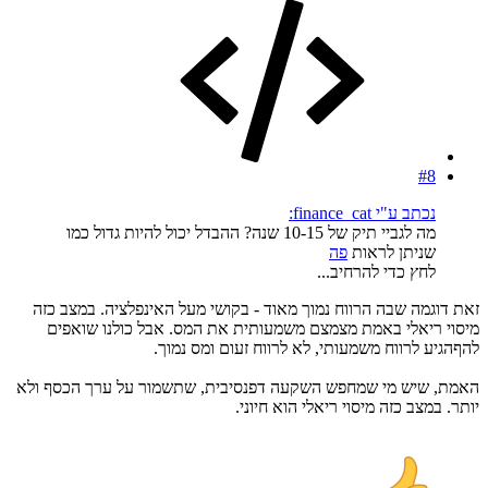
#8
נכתב ע"י finance_cat:
מה לגביי תיק של 10-15 שנה? ההבדל יכול להיות גדול כמו
שניתן לראות
פה
לחץ כדי להרחיב...
זאת דוגמה שבה הרווח נמוך מאוד - בקושי מעל האינפלציה. במצב כזה
מיסוי ריאלי באמת מצמצם משמעותית את המס. אבל כולנו שואפים
להףהגיע לרווח משמעותי, לא לרווח זעום ומס נמוך.
האמת, שיש מי שמחפש השקעה דפנסיבית, שתשמור על ערך הכסף ולא
יותר. במצב כזה מיסוי ריאלי הוא חיוני.