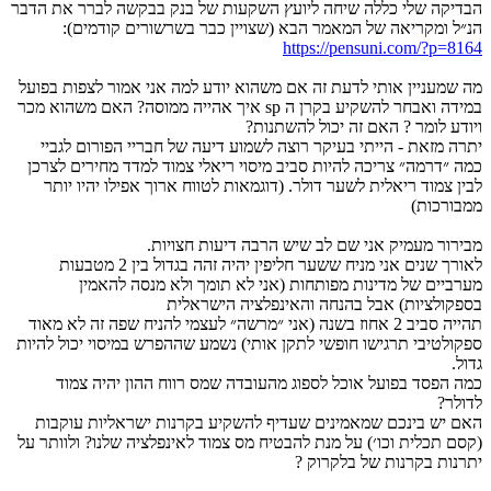
הבדיקה שלי כללה שיחה ליועץ השקעות של בנק בבקשה לברר את הדבר
הנ״ל ומקריאה של המאמר הבא (שצויין כבר בשרשורים קודמים):
https://pensuni.com/?p=8164
מה שמעניין אותי לדעת זה אם משהוא יודע למה אני אמור לצפות בפועל
במידה ואבחר להשקיע בקרן ה sp איך אהייה ממוסה? האם משהוא מכר
ויודע לומר ? האם זה יכול להשתנות?
יתרה מזאת - הייתי בעיקר רוצה לשמוע דיעה של חבריי הפורום לגביי
כמה ״דרמה״ צריכה להיות סביב מיסוי ריאלי צמוד למדד מחירים לצרכן
לבין צמוד ריאלית לשער דולר. (דוגמאות לטווח ארוך אפילו יהיו יותר
ממבורכות)
מבירור מעמיק אני שם לב שיש הרבה דיעות חצויות.
לאורך שנים אני מניח ששער חליפין יהיה זהה בגדול בין 2 מטבעות
מערביים של מדינות מפותחות (אני לא תומך ולא מנסה להאמין
בספקולציות) אבל בהנחה והאינפלציה הישראלית
תהייה סביב 2 אחוז בשנה (אני ״מרשה״ לעצמי להניח שפה זה לא מאוד
ספקולטיבי תרגישו חופשי לתקן אותי) נשמע שההפרש במיסוי יכול להיות
גדול.
כמה הפסד בפועל אוכל לספוג מהעובדה שמס רווח ההון יהיה צמוד
לדולר?
האם יש בינכם שמאמינים שעדיף להשקיע בקרנות ישראליות עוקבות
(קסם תכלית וכו׳) על מנת להבטיח מס צמוד לאינפלציה שלנו? ולוותר על
יתרנות בקרנות של בלקרוק ?