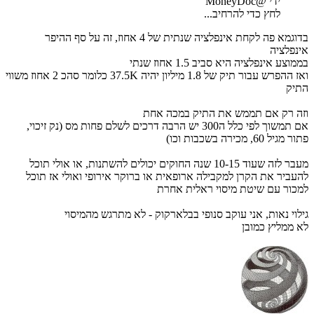
ידי @MoneyDoc
לחץ כדי להרחיב...
בדוגמא פה לקחת אינפלציה שנתית של 4 אחוז, זה על סף ההיפר
אינפלציה
בממוצע אינפלציה היא סביב 1.5 אחוז שנתי
ואז ההפרש עבור תיק של 1.8 מיליון יהיה 37.5K כלומר סהכ 2 אחוז משווי
התיק
וזה רק אם תממש את התיק במכה אחת
אם תמשוך לפי כלל ה300 יש הרבה דרכים לשלם פחות מס (נק זיכוי,
פתור מגיל 60, מכירה בשכבות וכו)
מעבר לזה שעוד 10-15 שנה החוקים יכולים להשתנות, או אולי תוכל
להעביר את הקרן למקבילה ארופאית או ברוקר אירופי ואולי אז תוכל
למכור עם שיטת מיסוי ראלית אחרת
גילוי נאות, אני עוקב סנופי בבלארקוק - לא מתרגש מהמיסוי
לא ממליץ כמובן