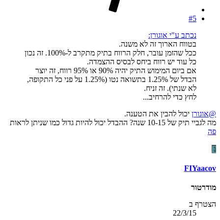
#5
נכתב ע"י אוגורן:
בטווח הארוך זה לא משנה.
ככל שהזמן עובר, חלק הרווח בתיק מתקרב ל-100%. זה נכון
כל עוד יש רווח ביחס לבסיס ההצמדה.
אם ביום המימוש התיק יהיה 90% או 95% רווח, זה יוצר
הבדל של 1.25% בתשואה נטו (1.25% על פני כל התקופה,
לא שנתי). זה זניח.
לחץ כדי להרחיב...
@אוגורן
יכול להבין את הטענה.
מה לגביי תיק של 10-15 שנה? ההבדל יכול להיות גדול כמו שניתן לראות
פה
F
FIYaacov
מודרטור
הצטרף ב
22/3/15