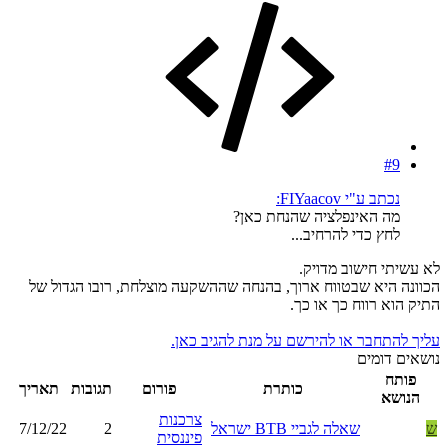
#9
נכתב ע"י FIYaacov:
מה האינפלציה שהנחת כאן?
לחץ כדי להרחיב...
לא עשיתי חישוב מדויק.
הכוונה היא שבטווח ארוך, בהנחה שההשקעה מוצלחת, רובו הגדול של
התיק הוא רווח כך או כך.
עליך להתחבר או להירשם על מנת להגיב כאן.
נושאים דומים
פותח
כותרת
פורום
תגובות
תאריך
הנושא
צרכנות
ש
שאלה לגביי BTB ישראל
2
7/12/22
פיננסית