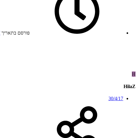
פורסם בתאריך
7
H
HilaZ
30/4/17