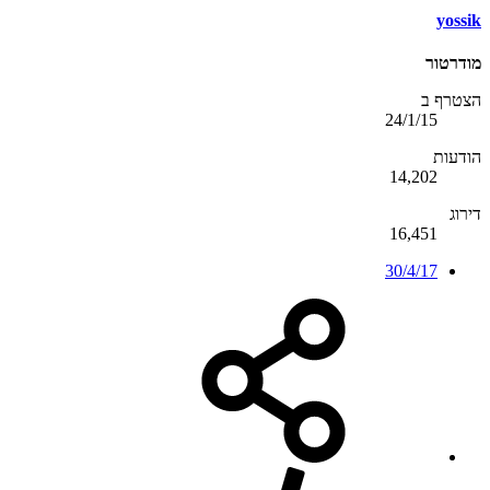
yossik
מודרטור
הצטרף ב
24/1/15
הודעות
14,202
דירוג
16,451
30/4/17