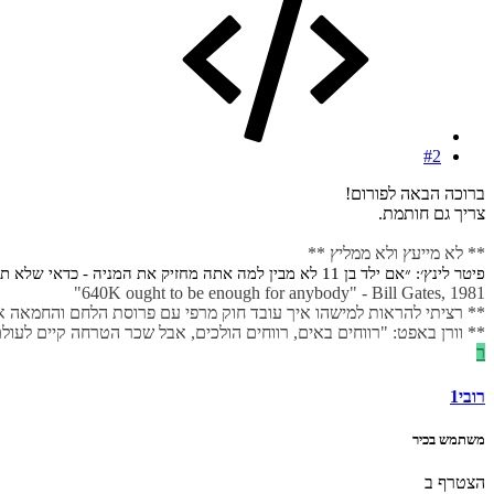
#2
ברוכה הבאה לפורום!
צריך גם חותמת.
** לא מייעץ ולא ממליץ **
פיטר לינץ׳: ״אם ילד בן 11 לא מבין למה אתה מחזיק את המניה - כדאי שלא תחזיק בה״
640K ought to be enough for anybody" - Bill Gates, 1981"
** רציתי להראות למישהו איך עובד חוק מרפי עם פרוסת הלחם והחמאה אבל
** וורן באפט: "רווחים באים, רווחים הולכים, אבל שכר הטרחה קיים לעול
ר
רובי1
משתמש בכיר
הצטרף ב