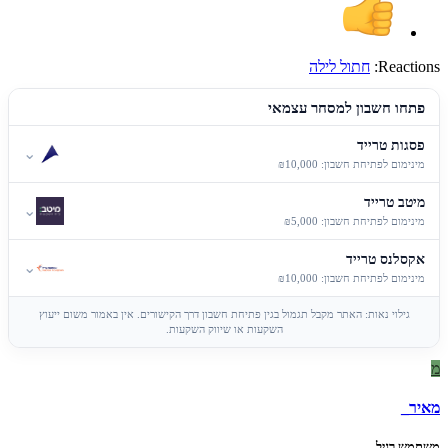
Reactions:
חתול לילה
פתחו חשבון למסחר עצמאי
פסגות טרייד
⌄
מינימום לפתיחת חשבון: ₪10,000
מיטב טרייד
⌄
מינימום לפתיחת חשבון: ₪5,000
אקסלנס טרייד
⌄
מינימום לפתיחת חשבון: ₪10,000
גילוי נאות: האתר מקבל תגמול בגין פתיחת חשבון דרך הקישורים. אין באמור משום ייעוץ
השקעות או שיווק השקעות.
מ
מאיר_
משתמש רגיל