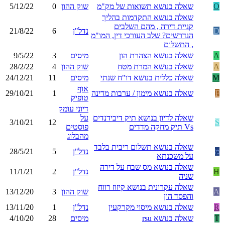
O
שאלה בנושא תשואות של מק"מ
שוק ההון
0
5/12/22
שאלה בנושא התקדמות בהליך
קניית דירה , מהם השלבים
D
נדל"ן
6
21/8/22
הנדרשים? שלב העורכי דין, המו"מ
, התשלום
A
שאלה בנושא הצהרת הון
מיסים
3
9/5/22
A
שאלה בנושא המרת מטח
שוק ההון
4
28/2/22
M
שאלה כללית בנושא דו"ח שנתי
מיסים
11
24/12/21
אוף
F
שאלה בנושא מימון / ערבות מדינה
1
29/10/21
טופיק
דיוני עומק
שאלה לדיון בנושא תיק דיבידנדים
על
3/10/21
12
S
Vs תיק מחקה מדדים
פוסטים
מהבלוג
שאלה בנושא תשלום ריבית בלבד
מ
נדל"ן
5
28/5/21
על משכנתא
שאלה בנושא מס שבח על דירה
H
נדל"ן
2
11/1/21
שניה
שאלה עקרונית בנושא קיזוז רווח
A
שוק ההון
3
13/12/20
והפסד הון
R
שאלה בנושא מיסוי מקרקעין
נדל"ן
1
13/11/20
T
שאלה בנושא rsu
מיסים
28
4/10/20