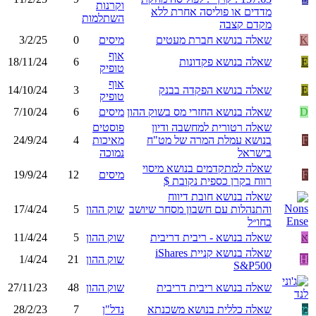
וקרנות
מדדים או פוליסה אחרת ללא
השתלמות
מקדם קצבה
K
שאלה בנושא חברת מעטים
מיסים
0
3/2/25
אוף
E
שאלה בנושא פקדונות
6
18/11/24
טופיק
אוף
E
שאלה בנושא הפקדה בבנק
3
14/10/24
טופיק
D
שאלה בנושא החזרי מס בשוק ההון
מיסים
6
7/10/24
שאלה רטורית למחשבה ודיון
פוסטים
F
בנושא עמלת המרה של מט"ח
מאיכות
4
24/9/24
בישראל
נמוכה
שאלה למתקדמים בנושא מיסוי
F
מיסים
12
19/9/24
רווח בקרן כספית נקובת $
שאלה בנושא חובת דיווח
והתנהלות עם חשבון מסחר שיושב
שוק ההון
5
17/4/24
בחו״ל
א
שאלה בנושא - ריבית דריבית
שוק ההון
5
11/4/24
שאלה בנושא קניית iShares
H
שוק ההון
21
1/4/24
S&P500
שאלה בנושא ריבית דריבית
שוק ההון
48
27/11/23
מ
שאלה כללית בנושא משכנתא
נדל"ן
7
28/2/23