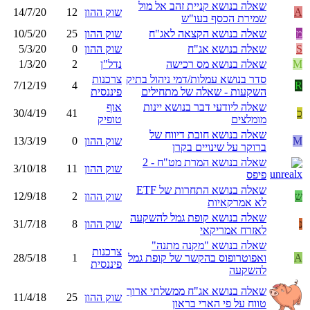
שאלה בנושא קניית זהב אל מול
A
שוק ההון
12
14/7/20
שמירת הכסף בעו"ש
מ
שאלה בנושא הקצאה לאג"ח
שוק ההון
25
10/5/20
S
שאלה בנושא אג"ח
שוק ההון
0
5/3/20
M
שאלה בנושא מס רכישה
נדל"ן
2
1/3/20
סדר בנושא עמלות/דמי ניהול בתיק
צרכנות
7/12/19
4
R
השקעות - שאלה של מתחילים
פיננסית
שאלה ליודעי דבר בנושא יינות
אוף
כ
41
30/4/19
מומלצים
טופיק
שאלה בנושא חובת דיווח של
M
שוק ההון
0
13/3/19
ברוקר על שינויים בקרן
שאלה בנושא המרת מט"ח - 2
שוק ההון
11
3/10/18
פיפס
שאלה בנושא התחרות של ETF
ש
שוק ההון
2
12/9/18
לא אמרקאיות
שאלה בנושא קופת גמל להשקעה
נ
שוק ההון
8
31/7/18
לאזרח אמריקאי
שאלה בנושא "מקנה מתנה"
צרכנות
A
ואפוטרופוס בהקשר של קופת גמל
1
28/5/18
פיננסית
להשקעה
שאלה בנושא אג"ח ממשלתי ארוך
שוק ההון
25
11/4/18
טווח על פי הארי בראון