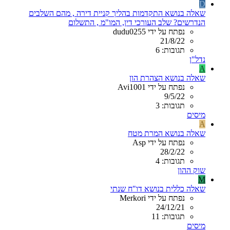
D
שאלה בנושא התקדמות בהליך קניית דירה , מהם השלבים
הנדרשים? שלב העורכי דין, המו"מ , התשלום
נפתח על ידי dudu0255
21/8/22
תגובות: 6
נדל"ן
A
שאלה בנושא הצהרת הון
נפתח על ידי Avi1001
9/5/22
תגובות: 3
מיסים
A
שאלה בנושא המרת מטח
נפתח על ידי Asp
28/2/22
תגובות: 4
שוק ההון
M
שאלה כללית בנושא דו"ח שנתי
נפתח על ידי Merkori
24/12/21
תגובות: 11
מיסים