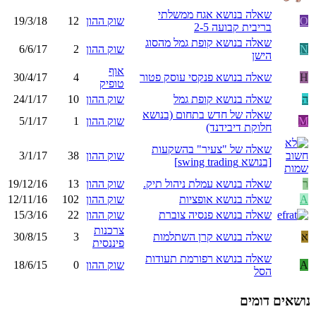
שאלה בנושא אגח ממשלתי
O
שוק ההון
12
19/3/18
בריבית קבועה 2-5
שאלה בנושא קופת גמל מהסוג
N
שוק ההון
2
6/6/17
הישן
אוף
H
שאלה בנושא פנקסי עוסק פטור
4
30/4/17
טופיק
ה
שאלה בנושא קופת גמל
שוק ההון
10
24/1/17
שאלה של חדש בתחום (בנושא
M
שוק ההון
1
5/1/17
חלוקת דיבידנד)
שאלה של "צעיר" בהשקעות
שוק ההון
38
3/1/17
[בנושא swing trading]
ר
שאלה בנושא עמלת ניהול תיק.
שוק ההון
13
19/12/16
A
שאלה בנושא אופציות
שוק ההון
102
12/11/16
שאלה בנושא פנסיה צוברת
שוק ההון
22
15/3/16
צרכנות
א
שאלה בנושא קרן השתלמות
3
30/8/15
פיננסית
שאלה בנושא רפורמת תעודות
A
שוק ההון
0
18/6/15
הסל
נושאים דומים