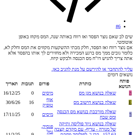
#6
שים לב שאם נוצר הפסד ואז רווח באותה שנה, המס מקוזז באופן
אוטומטי.
אם נוצר רווח ואז הפסד, חלק מבתי ההשקעות מקזזים את המס וחלק לא,
כלומר גובים ממך מס ברגע המכירה ולא מחזירים לך אותו בהפסד אלא
אתה צריך להגיש דו"ח מס הכנסה ולבקש קיזוז.
עליך להתחבר או להירשם על מנת להגיב כאן.
נושאים דומים
פותח
כותרת
פורום
תגובות
תאריך
הנושא
ה
שאלה בנושא מגן מס
מיסים
0
16/12/25
אוף
E
שאלה בנושא חישוב מס
16
30/6/26
טופיק
שאלה מורכבת בנושא מס הכנסה
ר
מיסים
0
17/11/25
ומס שבח
שאלה בנושא ניוד פוליסה ותיקה
פנסיה,
של מנורה - עדיף- עם מקדם קצבה
גמל
ע
157.63 . קרן י'. לפוליסה מחקת
9
11/2/25