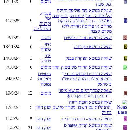
ר
מיסים
0
17/11/25
ומס שבח
שאלה בנושא ניוד פוליסה ותיקה
פנסיה,
של מנורה - עדיף- עם מקדם קצבה
גמל
ע
157.63 . קרן י'. לפוליסה מחקת
9
11/2/25
וקרנות
מדדים או פוליסה אחרת ללא
השתלמות
מקדם קצבה
K
שאלה בנושא חברת מעטים
מיסים
0
3/2/25
אוף
E
שאלה בנושא פקדונות
6
18/11/24
טופיק
אוף
E
שאלה בנושא הפקדה בבנק
3
14/10/24
טופיק
D
שאלה בנושא החזרי מס בשוק ההון
מיסים
6
7/10/24
שאלה רטורית למחשבה ודיון
פוסטים
F
בנושא עמלת המרה של מט"ח
מאיכות
4
24/9/24
בישראל
נמוכה
שאלה למתקדמים בנושא מיסוי
F
מיסים
12
19/9/24
רווח בקרן כספית נקובת $
שאלה בנושא חובת דיווח
והתנהלות עם חשבון מסחר שיושב
שוק ההון
5
17/4/24
בחו״ל
א
שאלה בנושא - ריבית דריבית
שוק ההון
5
11/4/24
שאלה בנושא קניית iShares
H
שוק ההון
21
1/4/24