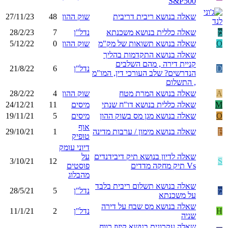
S&P500
שאלה בנושא ריבית דריבית
שוק ההון
48
27/11/23
מ
שאלה כללית בנושא משכנתא
נדל"ן
7
28/2/23
O
שאלה בנושא תשואות של מק"מ
שוק ההון
0
5/12/22
שאלה בנושא התקדמות בהליך
קניית דירה , מהם השלבים
D
נדל"ן
6
21/8/22
הנדרשים? שלב העורכי דין, המו"מ
, התשלום
A
שאלה בנושא המרת מטח
שוק ההון
4
28/2/22
M
שאלה כללית בנושא דו"ח שנתי
מיסים
11
24/12/21
O
שאלה בנושא מגן מס בשוק ההון
מיסים
5
19/11/21
אוף
F
שאלה בנושא מימון / ערבות מדינה
1
29/10/21
טופיק
דיוני עומק
שאלה לדיון בנושא תיק דיבידנדים
על
3/10/21
12
S
Vs תיק מחקה מדדים
פוסטים
מהבלוג
שאלה בנושא תשלום ריבית בלבד
מ
נדל"ן
5
28/5/21
על משכנתא
שאלה בנושא מס שבח על דירה
H
נדל"ן
2
11/1/21
שניה
שאלה עקרונית בנושא קיזוז רווח