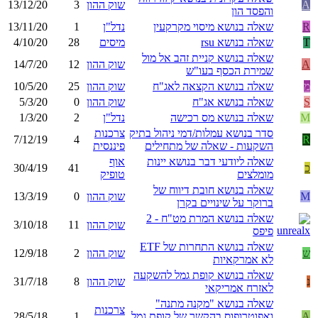
A
שוק ההון
3
13/12/20
והפסד הון
R
שאלה בנושא מיסוי מקרקעין
נדל"ן
1
13/11/20
T
שאלה בנושא rsu
מיסים
28
4/10/20
שאלה בנושא קניית זהב אל מול
A
שוק ההון
12
14/7/20
שמירת הכסף בעו"ש
מ
שאלה בנושא הקצאה לאג"ח
שוק ההון
25
10/5/20
S
שאלה בנושא אג"ח
שוק ההון
0
5/3/20
M
שאלה בנושא מס רכישה
נדל"ן
2
1/3/20
סדר בנושא עמלות/דמי ניהול בתיק
צרכנות
7/12/19
4
R
השקעות - שאלה של מתחילים
פיננסית
שאלה ליודעי דבר בנושא יינות
אוף
כ
41
30/4/19
מומלצים
טופיק
שאלה בנושא חובת דיווח של
M
שוק ההון
0
13/3/19
ברוקר על שינויים בקרן
שאלה בנושא המרת מט"ח - 2
שוק ההון
11
3/10/18
פיפס
שאלה בנושא התחרות של ETF
ש
שוק ההון
2
12/9/18
לא אמרקאיות
שאלה בנושא קופת גמל להשקעה
נ
שוק ההון
8
31/7/18
לאזרח אמריקאי
שאלה בנושא "מקנה מתנה"
צרכנות
A
ואפוטרופוס בהקשר של קופת גמל
1
28/5/18