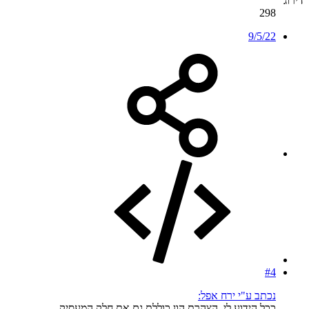
דירוג
298
9/5/22
#4
נכתב ע"י ירח אפל:
ככל הידוע לי, הצהרת הון כוללת גם את חלק המעסיק