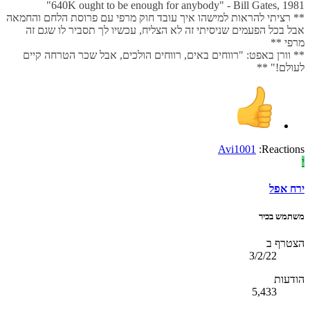
640K ought to be enough for anybody" - Bill Gates, 1981"
** רציתי להראות למישהו איך עובד חוק מרפי עם פרוסת הלחם והחמאה
אבל בכל הפעמים שניסיתי זה לא הצליח, עכשיו לך תסביר לו שגם זה
מרפי **
** וורן באפט: "רווחים באים, רווחים הולכים, אבל שכר הטרחה קיים
לעולם!" **
Avi1001
Reactions:
י
ירח אפל
משתמש בכיר
הצטרף ב
3/2/22
הודעות
5,433