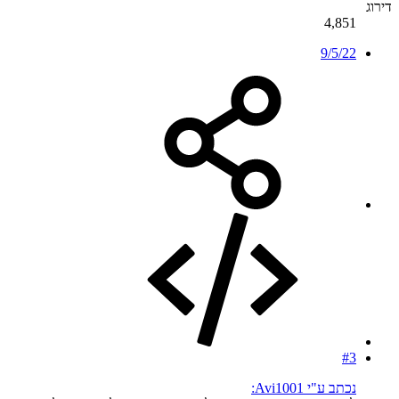
דירוג
4,851
9/5/22
#3
נכתב ע"י Avi1001: