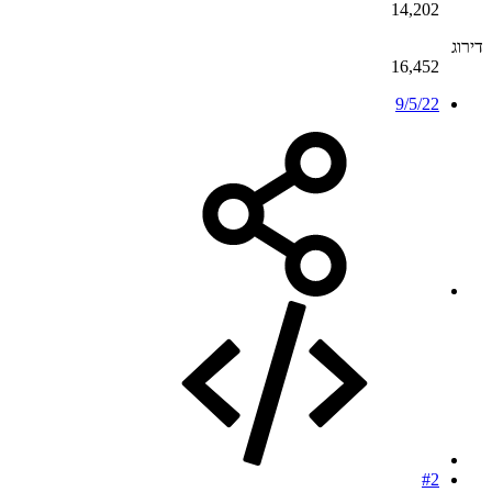
14,202
דירוג
16,452
9/5/22
#2