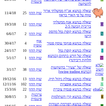
פיננסית
להשקעה
שאלה בנושא אג"ח ממשלתי ארוך
שוק ההון
25
11/4/18
טווח על פי הארי בראון
שאלה בנושא אגח ממשלתי
O
שוק ההון
12
19/3/18
בריבית קבועה 2-5
שאלה בנושא קופת גמל מהסוג
N
שוק ההון
2
6/6/17
הישן
אוף
H
שאלה בנושא פנקסי עוסק פטור
4
30/4/17
טופיק
ה
שאלה בנושא קופת גמל
שוק ההון
10
24/1/17
שאלה של חדש בתחום (בנושא
M
שוק ההון
1
5/1/17
חלוקת דיבידנד)
שאלה של "צעיר" בהשקעות
שוק ההון
38
3/1/17
[בנושא swing trading]
ר
שאלה בנושא עמלת ניהול תיק.
שוק ההון
13
19/12/16
A
שאלה בנושא אופציות
שוק ההון
102
12/11/16
שאלה בנושא פנסיה צוברת
שוק ההון
22
15/3/16
צרכנות
א
שאלה בנושא קרן השתלמות
3
30/8/15
פיננסית
שאלה בנושא רפורמת תעודות