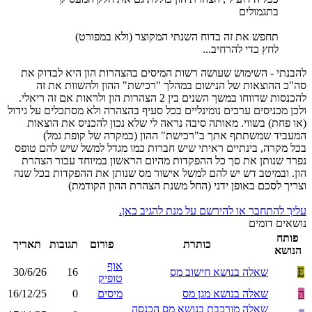
בתגמולים
תחפש את זה בדוח השנתי המקוצר (ולא במפורט)
לחץ כדי להרחיב...
להבנתי - השימוש שעושה רשות המיסים בהצהרות הון היא לבדוק את
סה"כ ההוצאות של הנישום במהלך "רכישת" ההון ולהשוות את זה
להכנסות שדווחו במשך השנים בין 2 הצהרות הון ולראות אם זה ריאלי.
ולכן מכניסים ערכים נומינליים בכל סעיף בהצהרה ולא מסתכלים על גידול
(או פחת) בשווי. מאותה סיבה נראה לי שלא נכון להכניס את הוצאות
המעביד שמשתתף אתך ב"רכישת" ההון (במקרה של קופת גמל)
בכל מקרה, בינתיים ראיתי שיש חברות כמו מגדל למשל שיש להם טופס
נפרד שנותן את סך כל ההפקדות מהיום הראשון במיוחד עבור הצהרת
הון. ובמיטב דש יש להם למשל אישור מס שנותן את ההפקדות בכל שנה
וצריך לסכם באופן ידני (החל משנת הצהרת ההון הקודמת)
עליך להתחבר או להירשם על מנת להגיב כאן.
נושאים דומים
פותח
כותרת
פורום
תגובות
תאריך
הנושא
אוף
E
שאלה בנושא חישוב מס
16
30/6/26
טופיק
ה
שאלה בנושא מגן מס
מיסים
0
16/12/25
שאלה מורכבת בנושא מס הכנסה