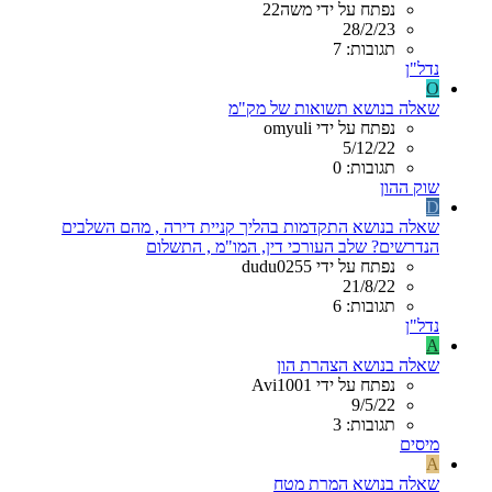
נפתח על ידי משה22
28/2/23
תגובות: 7
נדל"ן
O
שאלה בנושא תשואות של מק"מ
נפתח על ידי omyuli
5/12/22
תגובות: 0
שוק ההון
D
שאלה בנושא התקדמות בהליך קניית דירה , מהם השלבים
הנדרשים? שלב העורכי דין, המו"מ , התשלום
נפתח על ידי dudu0255
21/8/22
תגובות: 6
נדל"ן
A
שאלה בנושא הצהרת הון
נפתח על ידי Avi1001
9/5/22
תגובות: 3
מיסים
A
שאלה בנושא המרת מטח