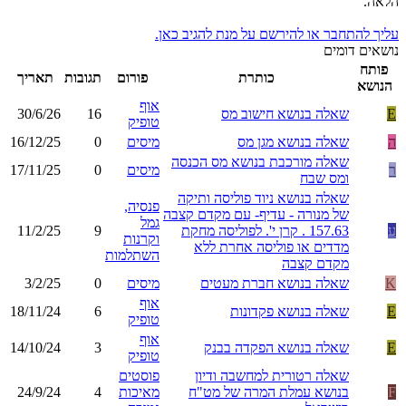
הלאה.
עליך להתחבר או להירשם על מנת להגיב כאן.
נושאים דומים
פותח
כותרת
פורום
תגובות
תאריך
הנושא
אוף
E
שאלה בנושא חישוב מס
16
30/6/26
טופיק
ה
שאלה בנושא מגן מס
מיסים
0
16/12/25
שאלה מורכבת בנושא מס הכנסה
ר
מיסים
0
17/11/25
ומס שבח
שאלה בנושא ניוד פוליסה ותיקה
פנסיה,
של מנורה - עדיף- עם מקדם קצבה
גמל
ע
157.63 . קרן י'. לפוליסה מחקת
9
11/2/25
וקרנות
מדדים או פוליסה אחרת ללא
השתלמות
מקדם קצבה
K
שאלה בנושא חברת מעטים
מיסים
0
3/2/25
אוף
E
שאלה בנושא פקדונות
6
18/11/24
טופיק
אוף
E
שאלה בנושא הפקדה בבנק
3
14/10/24
טופיק
שאלה רטורית למחשבה ודיון
פוסטים
F
בנושא עמלת המרה של מט"ח
מאיכות
4
24/9/24