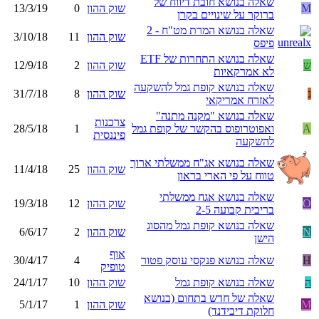
שאלה בנושא חובת דיווח של
M
שוק ההון
0
13/3/19
ברוקר על שינויים בקרן
שאלה בנושא המרת מט"ח - 2
שוק ההון
11
3/10/18
פיפס
שאלה בנושא התחרות של ETF
ש
שוק ההון
2
12/9/18
לא אמרקאיות
שאלה בנושא קופת גמל להשקעה
נ
שוק ההון
8
31/7/18
לאזרח אמריקאי
שאלה בנושא "מקנה מתנה"
צרכנות
A
ואפוטרופוס בהקשר של קופת גמל
1
28/5/18
פיננסית
להשקעה
שאלה בנושא אג"ח ממשלתי ארוך
שוק ההון
25
11/4/18
טווח על פי הארי בראון
שאלה בנושא אגח ממשלתי
O
שוק ההון
12
19/3/18
בריבית קבועה 2-5
שאלה בנושא קופת גמל מהסוג
N
שוק ההון
2
6/6/17
הישן
אוף
H
שאלה בנושא פנקסי עוסק פטור
4
30/4/17
טופיק
ה
שאלה בנושא קופת גמל
שוק ההון
10
24/1/17
שאלה של חדש בתחום (בנושא
M
שוק ההון
1
5/1/17
חלוקת דיבידנד)