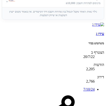
⌄
מינימום לפתיחת חשבון: ₪10,000
גילוי נאות: האתר מקבל תגמול בגין פתיחת חשבון דרך הקישורים. אין באמור משום ייעוץ
השקעות או שיווק השקעות.
עידו ג
משתמש בכיר
הצטרף ב
20/7/22
הודעות
2,205
דירוג
2,766
7/10/24