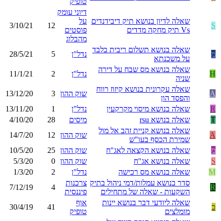
טופיק
דיוני עומק
שאלה לדיון בנושא תיק דיבידנדים
על
3/10/21
12
S
Vs תיק מחקה מדדים
פוסטים
מהבלוג
שאלה בנושא תשלום ריבית בלבד
מ
נדל"ן
5
28/5/21
על משכנתא
שאלה בנושא מס שבח על דירה
H
נדל"ן
2
11/1/21
שניה
שאלה עקרונית בנושא קיזוז רווח
A
שוק ההון
3
13/12/20
והפסד הון
R
שאלה בנושא מיסוי מקרקעין
נדל"ן
1
13/11/20
T
שאלה בנושא rsu
מיסים
28
4/10/20
שאלה בנושא קניית זהב אל מול
A
שוק ההון
12
14/7/20
שמירת הכסף בעו"ש
מ
שאלה בנושא הקצאה לאג"ח
שוק ההון
25
10/5/20
S
שאלה בנושא אג"ח
שוק ההון
0
5/3/20
M
שאלה בנושא מס רכישה
נדל"ן
2
1/3/20
סדר בנושא עמלות/דמי ניהול בתיק
צרכנות
7/12/19
4
R
השקעות - שאלה של מתחילים
פיננסית
שאלה ליודעי דבר בנושא יינות
אוף
כ
41
30/4/19
מומלצים
טופיק