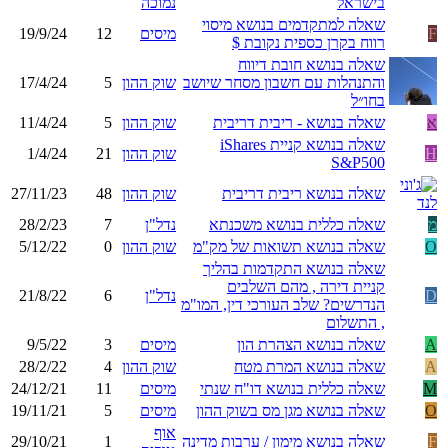
בישראל
נמוכה
שאלה למתקדמים בנושא מיסוי
F
מיסים
12
19/9/24
רווח בקרן כספית נקובת $
שאלה בנושא חובת דיווח
והתנהלות עם חשבון מסחר שיושב
שוק ההון
5
17/4/24
בחו״ל
א
שאלה בנושא - ריבית דריבית
שוק ההון
5
11/4/24
שאלה בנושא קניית iShares
H
שוק ההון
21
1/4/24
S&P500
שאלה בנושא ריבית דריבית
שוק ההון
48
27/11/23
מ
שאלה כללית בנושא משכנתא
נדל"ן
7
28/2/23
O
שאלה בנושא תשואות של מק"מ
שוק ההון
0
5/12/22
שאלה בנושא התקדמות בהליך
קניית דירה , מהם השלבים
D
נדל"ן
6
21/8/22
הנדרשים? שלב העורכי דין, המו"מ
, התשלום
A
שאלה בנושא הצהרת הון
מיסים
3
9/5/22
A
שאלה בנושא המרת מטח
שוק ההון
4
28/2/22
M
שאלה כללית בנושא דו"ח שנתי
מיסים
11
24/12/21
O
שאלה בנושא מגן מס בשוק ההון
מיסים
5
19/11/21
אוף
F
שאלה בנושא מימון / ערבות מדינה
1
29/10/21