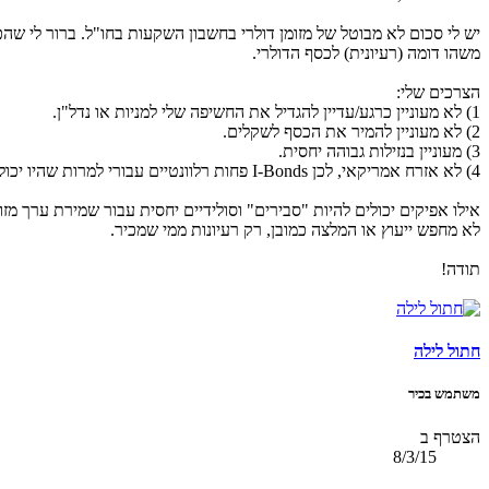
יש לי סכום לא מבוטל של מזומן דולרי בחשבון השקעות בחו"ל. ברור לי ש
משהו דומה (רעיונית) לכסף הדולרי.
הצרכים שלי:
1) לא מעוניין כרגע/עדיין להגדיל את החשיפה שלי למניות או נדל"ן.
2) לא מעוניין להמיר את הכסף לשקלים.
3) מעוניין בנזילות גבוהה יחסית.
4) לא אזרח אמריקאי, לכן I-Bonds פחות רלוונטיים עבורי למרות שהיו יכולים להתאים לי מבחינה רעיונית.
אילו אפיקים יכולים להיות "סבירים" וסולידיים יחסית עבור שמירת ערך מזו
לא מחפש ייעוץ או המלצה כמובן, רק רעיונות ממי שמכיר.
תודה!
חתול לילה
משתמש בכיר
הצטרף ב
8/3/15