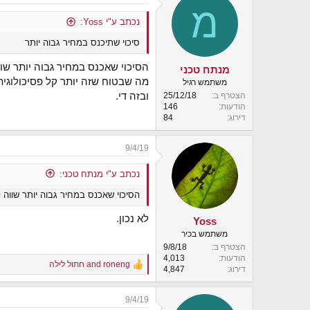
מ
t
i
נכתב ע"י Yoss:
o
סיכוי שתיכנס במחיר גבוה יותר
n
s
:
הסיכוי שאכנס במחיר גבוה יותר שוו
מנתח טכני
מה שבטוח שזה יותר קל פסיכולוגית
משתמש רגיל
ובזה די.
הצטרף ב
25/12/18
הודעות
146
דירוג
84
9/4/19
נכתב ע"י מנתח טכני:
הסיכוי שאכנס במחיר גבוה יותר שווה ל
לא נכון.
Yoss
משתמש בכיר
הצטרף ב
9/8/18
הודעות
4,013
roneng
and
חתול לילה
R
דירוג
4,847
e
a
9/4/19
c