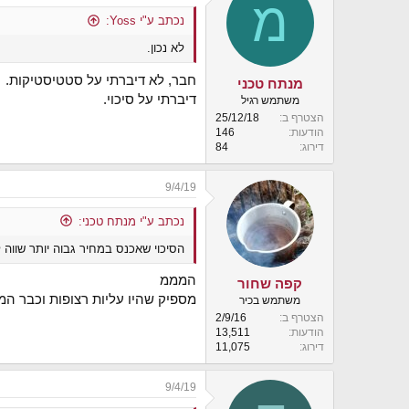
מ
t
i
נכתב ע"י Yoss:
o
לא נכון.
n
s
:
חבר, לא דיברתי על סטטיסטיקות.
מנתח טכני
דיברתי על סיכוי.
משתמש רגיל
הצטרף ב
25/12/18
הודעות
146
דירוג
84
9/4/19
נכתב ע"י מנתח טכני:
הסיכוי שאכנס במחיר גבוה יותר שווה ל
המממ
קפה שחור
מספיק שהיו עליות רצופות וכבר המ
משתמש בכיר
הצטרף ב
2/9/16
הודעות
13,511
דירוג
11,075
9/4/19