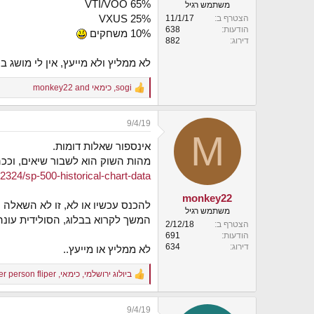
65% VTI/VOO
משתמש רגיל
25% VXUS
הצטרף ב
11/1/17
הודעות
638
10% משחקים
דירוג
882
לא ממליץ ולא מייעץ, אין לי מושג ב
sogi
,
כימאי
and
monkey22
R
e
a
9/4/19
c
M
t
אינספור שאלות דומות.
i
o
מהות השוק הוא לשבור שיאים, וככה
n
2324/sp-500-historical-chart-data
s
:
monkey22
להכנס עכשיו או לא, זו לא השאלה
משתמש רגיל
המשך לקרוא בבלוג, הסולידית עונ
הצטרף ב
2/12/18
הודעות
691
דירוג
634
לא ממליץ או מייעץ..
ביולוג ירושלמי
,
כימאי
,
fliper
and 1 other person
R
e
a
9/4/19
c