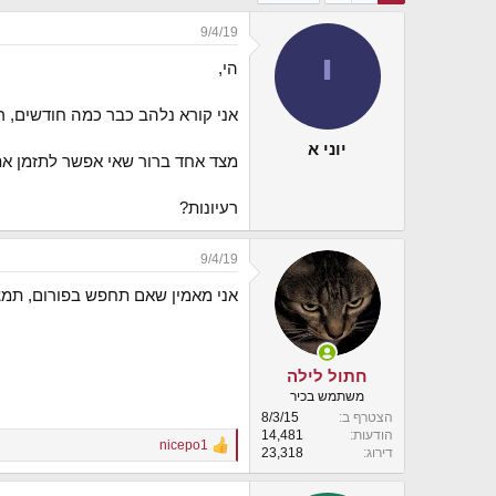
י
9/4/19
ך
י
הי,
אני קורא נלהב כבר כמה חודשים, 
יוני א
מצד אחד ברור שאי אפשר לתזמן את
רעיונות?
9/4/19
אני מאמין שאם תחפש בפורום, תמצ
חתול לילה
משתמש בכיר
הצטרף ב
8/3/15
הודעות
14,481
nicepo1
R
דירוג
23,318
e
a