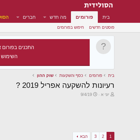
בית
פורומים
מה חדש
חברים
הסול
פוסטים חדשים
חיפוש בפורומים
התכנים בפורום א
השימוש 
בית
פורומים
כסף והשקעות
שוק ההון
רעיונות להשקעה אפריל 2019 ?
פ
פ
יוני א
9/4/19
ו
ו
ת
ר
ח
ס
ה
ם
נ
ב
ו
ת
ש
א
1
2
3
הבא
א
ר