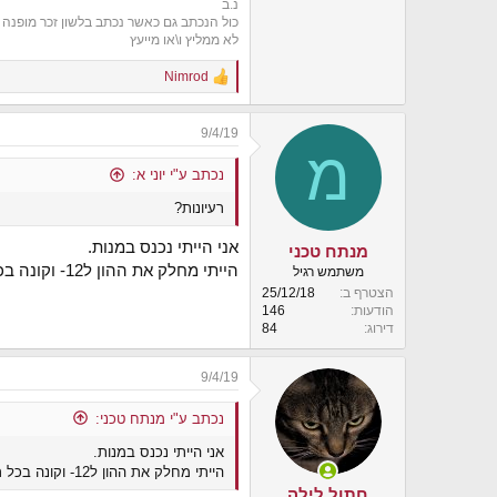
נ.ב
כול הנכתב גם כאשר נכתב בלשון זכר מופנה לכ
לא ממליץ ו\או מייעץ
Nimrod
R
e
a
9/4/19
c
מ
t
i
נכתב ע"י יוני א:
o
רעיונות?
n
s
:
אני הייתי נכנס במנות.
מנתח טכני
הייתי מחלק את ההון ל12- וקונה בכל ראשון לחודש בשנה הקרובה.
משתמש רגיל
הצטרף ב
25/12/18
הודעות
146
דירוג
84
9/4/19
נכתב ע"י מנתח טכני:
אני הייתי נכנס במנות.
הייתי מחלק את ההון ל12- וקונה בכל ראשון לחודש בשנה הקרובה.
חתול לילה