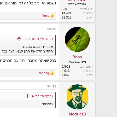
נשמע הגיוני אבל זה לא עוזר אם המפולת תהיה בעו
משתמש בכיר
הצטרף ב
8/3/15
הודעות
14,481
Yoss
R
דירוג
23,318
e
a
9/4/19
c
t
i
נכתב ע"י מנתח טכני:
o
אני הייתי נכנס במנות.
n
s
הייתי מחלק את ההון ל12- וקונה בכל ראשון לחודש בשנה הקרובה.
:
Yoss
ככל שאתה מחכה יותר עם הכניסה (וז
משתמש בכיר
הצטרף ב
9/8/18
הודעות
4,013
roneng
R
דירוג
4,847
e
a
9/4/19
c
t
i
נכתב ע"י יוני א:
o
רעיונות?
n
s
:
Modric19