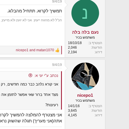
9/4/19
c
נ
t
תמשיך לקרוא. תתחיל מהבלוג.
i
o
הנ"ל לא מהווה ייעוץ. אני לא יועץ ולא מייעץ, ואין לי רשיון כלשהו מ
n
s
:
נעם בלה בלה
משתמש בכיר
הצטרף ב
18/10/18
הודעות
2,046
nicepo1
and
matan1070
R
דירוג
2,194
e
a
9/4/19
c
t
i
נכתב ע"י יוני א:
o
אני קורא נלהב כבר כמה חודשים, רק 
n
s
:
מצד אחד ברור שאי אפשר לתזמן את ה
nicepo1
משתמש בכיר
רעיונות?
הצטרף ב
14/1/16
הודעות
3,645
אני מצטרף להמלצה להמשיך לקרוא 
דירוג
4,145
אתה(אני מעריך) תגלה שהשוק נראה וה