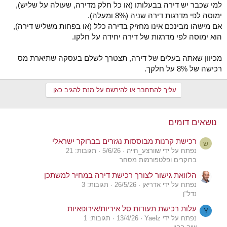
למי שכבר יש דירה בבעלותו (או כל חלק מדירה, שעולה על שליש),
ימוסה לפי מדרגות דירה שניה (8% ומעלה).
אם מישהו מבינכם אינו מחזיק בדירה כלל (או בפחות משליש דירה),
הוא ימוסה לפי מדרגות של דירה יחידה על חלקו.
מכיוון שאתה בעלים של דירה, תצטרך לשלם בעסקה שתיארת מס
רכישה של 8% על חלקך.
עליך להתחבר או להירשם על מנת להגיב כאן.
נושאים דומים
רכישת קרנות מבוססות נגזרים בברוקר ישראלי
ש
נפתח על ידי שוורצע_חייה
5/6/26
תגובות: 21
ברוקרים ופלטפורמות מסחר
הלוואת גישור לצורך רכישת דירה במחיר למשתכן
נפתח על ידי אדריאן
26/5/26
תגובות: 3
נדל"ן
עלות רכישת תעודות סל איריות/אירופאיות
Y
נפתח על ידי Yaelz
13/4/26
תגובות: 1