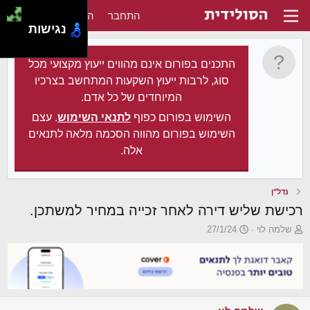
התחבר
הירשם
נגישות
התכנים בפורום אינם מהווים ייעוץ מקצועי מכל
סוג, לרבות ייעוץ השקעות המתחשב בצרכיו
המיוחדים של כל אדם.
השימוש בפורום כפוף
לתנאי השימוש
. עצם
השימוש בפורום מהווה הסכמה מלאה לתנאים
אלה.
נדל"ן
רכישת שליש דירה לאחר זכייה במחיר למשתכן.
פ
פ
שלמה לוי
27/1/24
ו
ו
ת
ר
ח
ס
ה
ם
נ
ב
ו
ת