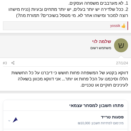
1. לא מערבבים משפחה ועסקים.
2. ככל שלדירה יש יותר בעלים, יש יותר מתחים ובעיות (נניח מישהו
רוצה למכור ומישהו אחר לא. מי מטפל בשוכרים? תמורת מה?)
yossik
R
e
a
שלמה לוי
c
ש
t
משתמש רשום
i
o
n
#3
27/1/24
s
:
דווקא בקטע של המשפחה פחות חושש כי דיברנו על כל החששות
הללו וסיכמנו על הכל פחות או יותר... אני דווקא מכווון בשאלה
לעינינים חוקיים או טכניים.
פתחו חשבון למסחר עצמאי
פסגות טרייד
⌄
מינימום לפתיחת חשבון: ₪10,000