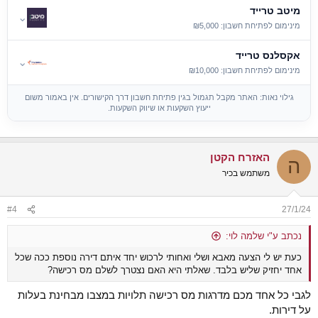
מיטב טרייד
⌄
מינימום לפתיחת חשבון: ₪5,000
אקסלנס טרייד
⌄
מינימום לפתיחת חשבון: ₪10,000
גילוי נאות: האתר מקבל תגמול בגין פתיחת חשבון דרך הקישורים. אין באמור משום
ייעוץ השקעות או שיווק השקעות.
האזרח הקטן
ה
משתמש בכיר
#4
27/1/24
נכתב ע"י שלמה לוי:
כעת יש לי הצעה מאבא ושלי ואחותי לרכוש יחד איתם דירה נוספת ככה שכל
אחד יחזיק שליש בלבד. שאלתי היא האם נצטרך לשלם מס רכישה?
לגבי כל אחד מכם מדרגות מס רכישה תלויות במצבו מבחינת בעלות
על דירות.