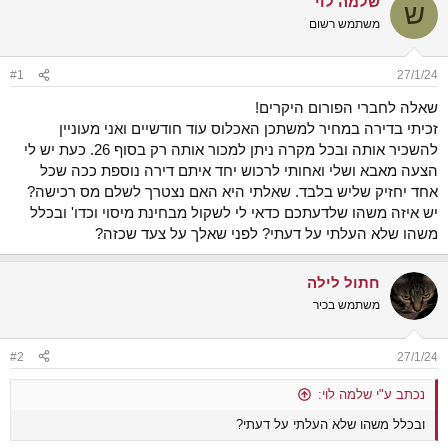
שלמה לוי
ש
ש
א
משתמש רשום
א
ר
י
ך
#1
27/1/24
שאלה לחברי הפורום היקרים!
זכיתי בדירה במחיר למשתכן האכלוס עוד חודשיים ואני מעוניין
להשכיר אותה ובכל מקרה ניתן למכור אותה רק בסוף 26. כעת יש לי
הצעה מאבא ושלי ואחותי לרכוש יחד איתם דירה נוספת ככה שכל
אחד יחזיק שליש בלבד. שאלתי היא האם נצטרך לשלם מס רכישה?
יש איזה משהו שלדעתכם כדאי לי לשקול מבחינת מיסוי וכדו' ובכלל
משהו שלא העלתי על דעתי? לפני שאלך על צעד שכזה?
חתול לילה
משתמש בכיר
#2
27/1/24
נכתב ע"י שלמה לוי:
ובכלל משהו שלא העלתי על דעתי?