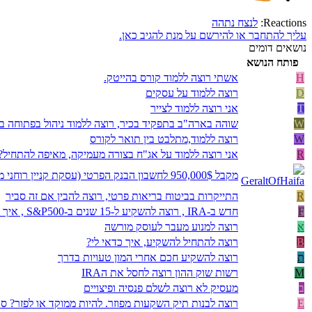
Reactions:
לנצח נתהה
עליך להתחבר או להירשם על מנת להגיב כאן.
נושאים דומים
פותח הנושא
H
אשתי רוצה ללמוד קורס בהייטק.
D
רוצה ללמוד על עסקים
T
אני רוצה ללמוד לצייר
W
שוהה בארה"ב בתפקיד בכיר, רוצה ללמוד ניהול בפתוחה ב
W
רוצה ללמוד,מתלבט בין תואר לקורס
R
אני רוצה ללמוד על אג"ח בצורה מעמיקה, מאיפה להתחיל?
מקבל 950,000$ לחשבון הבנק הפרטי (עסקת קניין רוחני מארה"ב) - רוצה לודא כמה דברים חשובים
R
התייקרות בביטוח בריאות פרטי, רוצה להבין אם זה סביר
F
חדש ב-IRA , רוצה להשקיע ל-15 שנים ב-S&P500 , איך מתקדמים ?
א
רוצה למנוע מעבר לעוסק מורשה
B
רוצה להתחיל להשקיע, איך כדאי לי?
ת
רוצה להשקיע חכם אחרי המון טעויות בדרך
M
רשות שוק ההון רוצה לחסל את הIRA
ב
מעסיק לא רוצה לשלם פנסיה ופיצויים
E
רוצה לבנות תיק השקעות מפוזר. להיות ממוקד או לפזר? סביבות