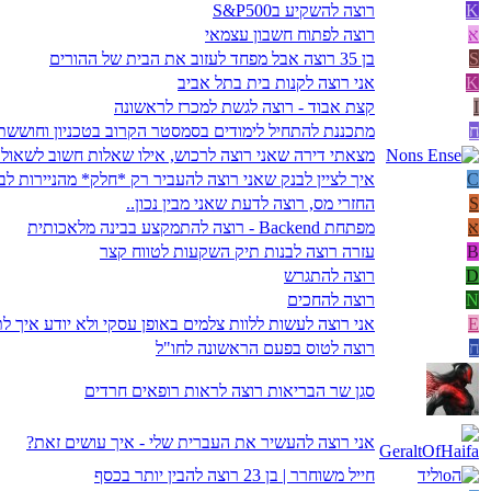
K
רוצה להשקיע בS&P500
א
רוצה לפתוח חשבון עצמאי
S
בן 35 רוצה אבל מפחד לעזוב את הבית של ההורים
K
אני רוצה לקנות בית בתל אביב
I
קצת אבוד - רוצה לגשת למכרז לראשונה
ח
מתכננת להתחיל לימודים בסמסטר הקרוב בטכניון וחוששת
מצאתי דירה שאני רוצה לרכוש, אילו שאלות חשוב לשאול
C
איך לציין לבנק שאני רוצה להעביר רק *חלק* מהניירות ל
S
החזרי מס, רוצה לדעת שאני מבין נכון..
א
מפתחת Backend - רוצה להתמקצע בבינה מלאכותית
B
עזרה רוצה לבנות תיק השקעות לטווח קצר
D
רוצה להתגרש
N
רוצה להחכים
E
אני רוצה לעשות ללוות צלמים באופן עסקי ולא יודע איך 
ח
רוצה לטוס בפעם הראשונה לחו"ל
סגן שר הבריאות רוצה לראות רופאים חרדים
אני רוצה להעשיר את העברית שלי - איך עושים זאת?
חייל משוחרר | בן 23 רוצה להבין יותר בכסף