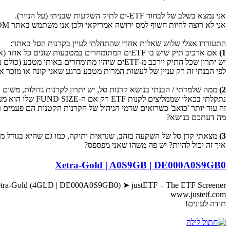
אני נמצא בשלב של לבחור ETF-ים לתיק השקעות שבניתי (על הנייר).
אני לא רוצה להיות חשוף למס ירושה אמריקאי ולכן אני משתמש באתר JUSTETF.COM משם הקרנות / נתונים שאני מציג בפוסט.
התעוררו אצלי שלוש שאלות אחרי שהתחלתי לעיין בקרנות הסל באתר
:
1)
אם ארכיב תיק שיש בו ETFים המתומחרים במטבעות שונים כל אחד (אחד דולר, שני יורו, שלישי פאונד) זה יכול להוות בעיה מסוימת?
יש יתרון שכל התיק יורכב מ-ETFים שיהיו מתומחרים באותו מטבע (כולם ביורו למשל)?
לפי הבנתי זה רק עניין של לעשות המרות מטבע ברגע שאני קונה או מוכר את ה-ETF. תקנו אותי אם אני
2)
ממה שלמדתי / הבנתי בנושא קרנות סל, יש יתרון לקרנות גדולות, משום אלו נחשבות ליותר
נתקלתי בכאלו שממליצים לקנות ETF רק אם ה-FUND SIZE שלו הוא מעל 100M ($ או יורו), וכאלו שאומרים שצריך לכוון רק למעל 500 מיליון (נראה לי קצת מוגזם).
זה עוד יותר 'כואב' כשרואים שדמי הניהול של הקרנות הקטנות הם פעמים ר
מה דעתכם בנושא?
3)
מצאתי קרן סל של השקעה בזהב, שנראית ותיקה, כמו גם שהיא בגודל מכובד מאוד
איך זה יכול להיות? יש פה משהו שאני מפספס?
Xetra-Gold | A0S9GB | DE000A0S9GB0
 Xetra-Gold (4GLD | DE000A0S9GB0) ➤ justETF – The ETF Screener
www.justetf.com
תודה לעונים!