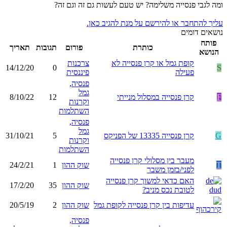
ומה לגבי פנסייה משלימה? יש טעם לעשות גם זה וגם זה?
עליך להתחבר או להירשם על מנת להגיב כאן.
נושאים דומים
פותח
כותרת
פורום
תגובות
תאריך
הנושא
קופת גמל או קרן פנסייה לא
צרכנות
14/12/20
0
S
פעילה
פיננסית
פנסיה,
גמל
F
קרן פנסייה במסלול מנייתי
12
8/10/22
וקרנות
השתלמות
פנסיה,
גמל
G
קרן פנסייה 13335 של הפניקס
5
31/10/21
וקרנות
השתלמות
מעבר בין מסלולי קרן פנסייה
T
שוק ההון
1
24/2/21
לפני/בזמן משבר
האם כדאי למשוך קרן פנסייה
שוק ההון
35
17/2/20
לטובת נכס מניב?
עדיפות בין קרן פנסייה לקופת גמל
שוק ההון
2
20/5/19
פנסיה,