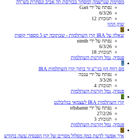
מסוימת שנרשמה למסחר בבורסת תל אביב ונסחרת בש"ח?
נפתח על ידי Gari
6/3/26
תגובות: 12
שוק ההון
N
שאלה על IRA קרן השתלמות - שבתוכה יש 5 מספרי קופות
נפתח על ידי nimib
6/3/26
תגובות: 18
פנסיה, גמל וקרנות השתלמות
ע
מס רווח הון בני"ע זר בתוך קרן השתלמות IRA
נפתח על ידי ענבה
3/3/26
תגובות: 4
פנסיה, גמל וקרנות השתלמות
E
קרן השתלמות IRA לעצמאי בגלובלנט
נפתח על ידי efishamir
27/2/26
תגובות: 3
פנסיה, גמל וקרנות השתלמות
N
איך אפשר לדעת כמה מסלול מסויים של קרן הפנסיה עשה בחודש