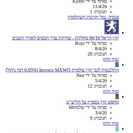
נפתח על ידי Kyzro
11/4/26
תגובות: 1
פנסיה, גמל וקרנות השתלמות
קרן הראל 90/10 מחלקת - שחיקת ערך הבסיס לאורך השנים
נפתח על ידי Royi
8/4/26
תגובות: 20
שוק ההון
N
התלבטות לגבי קרן עולמית Invesco MXWO (0.05% דמי ניהול)
נפתח על ידי Neo
5/4/26
תגובות: 12
שוק ההון
ש
מחפש קרן כספית על הליש"ט
נפתח על ידי שלמה68
3/4/26
תגובות: 9
שוק ההון
L