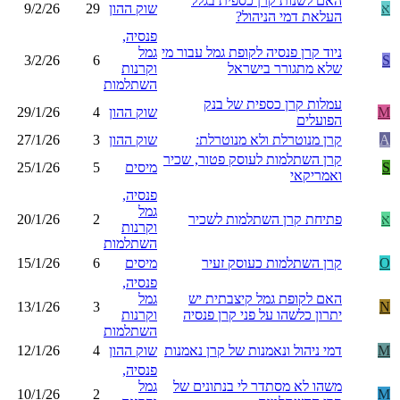
האם לשנות קרן כספית בגלל
א
שוק ההון
29
9/2/26
העלאת דמי הניהול?
פנסיה,
ניוד קרן פנסיה לקופת גמל עבור מי
גמל
3/2/26
6
S
שלא מתגורר בישראל
וקרנות
השתלמות
עמלות קרן כספית של בנק
M
שוק ההון
4
29/1/26
הפועלים
A
קרן מנוטרלת ולא מנוטרלת:
שוק ההון
3
27/1/26
קרן השתלמות לעוסק פטור, שכיר
S
מיסים
5
25/1/26
ואמריקאי
פנסיה,
גמל
א
פתיחת קרן השתלמות לשכיר
2
20/1/26
וקרנות
השתלמות
O
קרן השתלמות כעוסק זעיר
מיסים
6
15/1/26
פנסיה,
האם לקופת גמל קיצבתית יש
גמל
13/1/26
3
N
יתרון כלשהו על פני קרן פנסיה
וקרנות
השתלמות
M
דמי ניהול ונאמנות של קרן נאמנות
שוק ההון
4
12/1/26
פנסיה,
משהו לא מסתדר לי בנתונים של
גמל
10/1/26
2
M