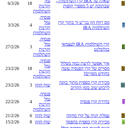
שאלה על IRA קרן השתלמות -
גמל
6/3/26
18
N
שבתוכה יש 5 מספרי קופות
וקרנות
השתלמות
פנסיה,
מס רווח הון בני"ע זר בתוך קרן
גמל
ע
4
3/3/26
השתלמות IRA
וקרנות
השתלמות
פנסיה,
קרן השתלמות IRA לעצמאי
גמל
27/2/26
3
E
בגלובלנט
וקרנות
השתלמות
פנסיה,
איך אפשר לדעת כמה מסלול
גמל
N
מסויים של קרן הפנסיה עשה
18
23/2/26
וקרנות
בחודש מסויים?
השתלמות
מכירת קרן כספית מתוך כוונה
M
שוק ההון
3
23/2/26
לרכוש שוב בזמן הקרוב
פנסיה,
גמל
ה
בחירת קרן פנסיה
4
22/2/26
וקרנות
השתלמות
N
עמלת קניה על קרן מחקה
שוק ההון
6
21/2/26
א
מכירת קרן כספית בהפסד
שוק ההון
8
15/2/26