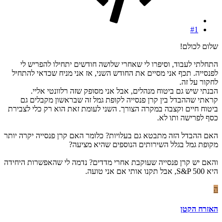
#1
שלום לכולם!
התחלתי לעבוד, וסיפרו לי שאחרי שלושה חודשים יתחילו להפריש לי
לפנסייה. תכף אני מסיים את החודש השני, אז אני מניח שכדאי להתחיל
לחקור על זה.
הבנתי שיש גם ביטוח מנהלים, אבל אני מסופק שזה רלוונטי אליי.
קראתי שההבדל בין קרן פנסייה לקופת גמל זה שבראשון מקבלים גם
ביטוח חיים וקצבה במקרה הצורך. השני לעומת זאת הוא רק כלי לצבירת
כסף לפרישה ותו לא.
האם ההבדל הזה מתבטא גם בעלויות? כלומר האם קרן פנסייה יקרה יותר
מקופת גמל בגלל השירותים הנוספים שהיא מציעה?
והאם יש קרן פנסייה שעוקבת אחרי מדדים? נדמה לי שהאפשרות היחידה
היא S&P 500, אבל תקנו אותי אם אני טועה.
ה
האזרח הקטן