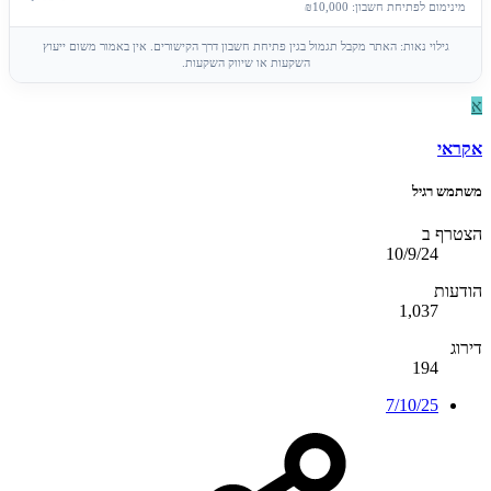
מינימום לפתיחת חשבון: ₪10,000
גילוי נאות: האתר מקבל תגמול בגין פתיחת חשבון דרך הקישורים. אין באמור משום ייעוץ
השקעות או שיווק השקעות.
א
אקראי
משתמש רגיל
הצטרף ב
10/9/24
הודעות
1,037
דירוג
194
7/10/25