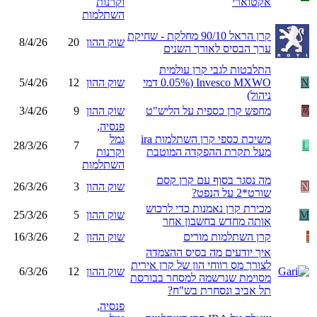
אקטוארי
וקרנות
השתלמות
קרן הראל 90/10 מחלקת - שחיקת
שוק ההון
20
8/4/26
ערך הבסיס לאורך השנים
התלבטות לגבי קרן עולמית
N
Invesco MXWO (0.05% דמי
שוק ההון
12
5/4/26
ניהול)
ש
מחפש קרן כספית על הליש"ט
שוק ההון
9
3/4/26
פנסיה,
משיכת כספי קרן השתלמות ira
גמל
28/3/26
7
L
מעל תקרת ההפקדה המוטבת
וקרנות
השתלמות
מה נסגר בסוף עם קרן קסם
N
שוק ההון
3
26/3/26
שורט*2 על הנפט?
מכירת קרן נאמנות כדי לרכוש
M
שוק ההון
5
25/3/26
אותה מחדש בחשבון אחר
ז
קרן השתלמות מורים
שוק ההון
2
16/3/26
איך יודעים מה בסיס ההצמדה
לצורך מס רווחי הון של קרן אירית
שוק ההון
12
6/3/26
מסוימת שנרשמה למסחר בבורסת
תל אביב ונסחרת בש"ח?
פנסיה,