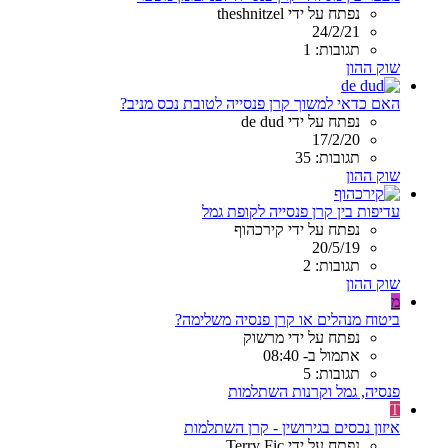
נפתח על ידי theshnitzel
24/2/21
תגובות: 1
שוק ההון
האם כדאי למשוך קרן פנסייה לטובת נכס מניב?
נפתח על ידי de dud
17/2/20
תגובות: 35
שוק ההון
עדיפות בין קרן פנסייה לקופת גמל
נפתח על ידי קירכהוף
20/5/19
תגובות: 2
שוק ההון
מ
ביטוח מנהלים או קרן פנסיה משלימה?
נפתח על ידי מרשוק
אתמול ב- 08:40
תגובות: 5
פנסיה, גמל וקרנות השתלמות
T
איזון נכסים בגירושין - קרן השתלמות
נפתח על ידי Terry Fic