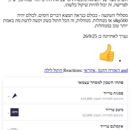
לפרישה, זה יכול להיות שיקול כלשהו.
מסלולי השקעה - בכולם כנראה תמצא דברים דומים. לכולם יהיה
s&p500 או מנוהלות. מנוהלות, זה הכל חתול בשק וקשה לדעת מה באמת
יותר טוב במנוהלות.
נערך לאחרונה ב:
26/9/25
and
האזרח הקטן
,
אקראי
Reactions:
חתול לילה
פתחו חשבון למסחר עצמאי
פסגות טרייד
⌄
מינימום לפתיחת חשבון: ₪10,000
מיטב טרייד
⌄
מינימום לפתיחת חשבון: ₪5,000
אקסלנס טרייד
⌄