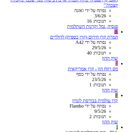
קצבה?"
נפתח על ידי ואזנה
3/6/26
תגובות: 16
פנסיה, גמל וקרנות השתלמות
A
המרת קרן חירום (קרן כספית) לדולרים
נפתח על ידי A42
29/5/26
תגובות: 40
שוק ההון
כ
מס רווח הון - קרן אמריקאית
נפתח על ידי כסף
23/5/26
תגובות: 1
שוק ההון
F
קרן עולמית בבורסת לונדון
נפתח על ידי Flambo
9/5/26
תגובות: 2
שוק ההון
נ