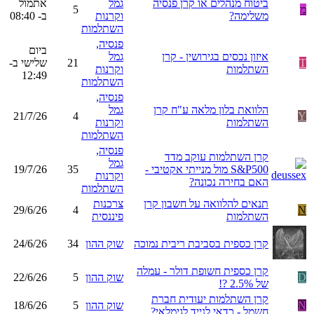
ביטוח מנהלים או קרן פנסיה
גמל
אתמול
מ
5
משלימה?
וקרנות
ב- 08:40
השתלמות
פנסיה,
ביום
איזון נכסים בגירושין - קרן
גמל
T
21
שלישי ב-
השתלמות
וקרנות
12:49
השתלמות
פנסיה,
הלוואת בלון מלאה ע"ח קרן
גמל
21/7/26
4
Y
השתלמות
וקרנות
השתלמות
פנסיה,
קרן השתלמות עוקב מדד
גמל
S&P500 מול מנייתי אקטיבי -
35
19/7/26
וקרנות
האם בחירה נכונה?
השתלמות
תנאים להלוואה על חשבון קרן
צרכנות
29/6/26
4
N
השתלמות
פיננסית
קרן כספית בסביבת ריבית נמוכה
שוק ההון
34
24/6/26
קרן כספית חשופת דולר - עמלה
D
שוק ההון
5
22/6/26
של 2.5% ?!
קרן השתלמות יעודית חברת
N
שוק ההון
5
18/6/26
חשמל - כדאי לנייד לגימלאי?