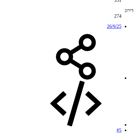
351
דירוג
274
26/9/25
#5