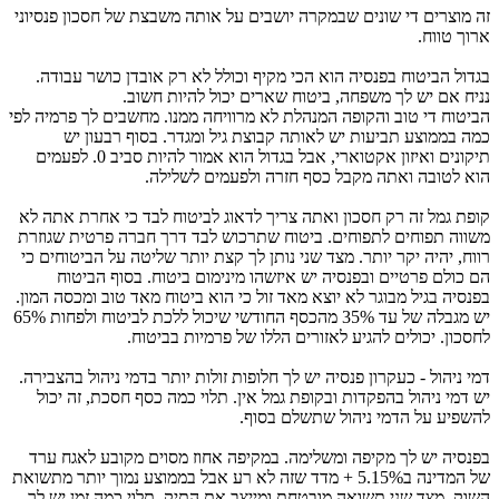
זה מוצרים די שונים שבמקרה יושבים על אותה משבצת של חסכון פנסיוני
ארוך טווח.
בגדול הביטוח בפנסיה הוא הכי מקיף וכולל לא רק אובדן כושר עבודה.
נניח אם יש לך משפחה, ביטוח שארים יכול להיות חשוב.
הביטוח די טוב והקופה המנהלת לא מרוויחה ממנו. מחשבים לך פרמיה לפי
כמה בממוצע תביעות יש לאותה קבוצת גיל ומגדר. בסוף רבעון יש
תיקונים ואיזון אקטוארי, אבל בגדול הוא אמור להיות סביב 0. לפעמים
הוא לטובה ואתה מקבל כסף חזרה ולפעמים לשלילה.
קופת גמל זה רק חסכון ואתה צריך לדאוג לביטוח לבד כי אחרת אתה לא
משווה תפוחים לתפוחים. ביטוח שתרכוש לבד דרך חברה פרטית שגוזרת
רווח, יהיה יקר יותר. מצד שני נותן לך קצת יותר שליטה על הביטוחים כי
הם כולם פרטיים ובפנסיה יש איזשהו מינימום ביטוח. בסוף הביטוח
בפנסיה בגיל מבוגר לא יוצא מאד זול כי הוא ביטוח מאד טוב ומכסה המון.
יש מגבלה של עד 35% מהכסף החודשי שיכול ללכת לביטוח ולפחות 65%
לחסכון. יכולים להגיע לאזורים הללו של פרמיות בביטוח.
דמי ניהול - כעקרון פנסיה יש לך חלופות זולות יותר בדמי ניהול בהצבירה.
יש דמי ניהול בהפקדות ובקופת גמל אין. תלוי כמה כסף חסכת, זה יכול
להשפיע על הדמי ניהול שתשלם בסוף.
בפנסיה יש לך מקיפה ומשלימה. במקיפה אחוז מסוים מקובע לאגח ערד
של המדינה ב5.15% + מדד שזה לא רע אבל בממוצע נמוך יותר מתשואת
השוק. מצד שני תשואה מובטחת ומייצב את התיק. תלוי כמה זמן יש לך