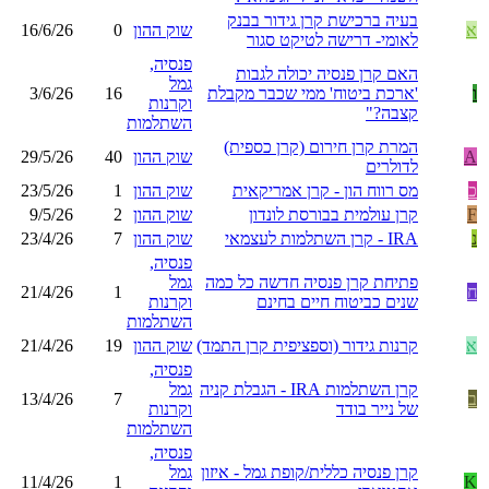
בעיה ברכישת קרן גידור בבנק
א
שוק ההון
0
16/6/26
לאומי- דרישה לטיקט סגור
פנסיה,
האם קרן פנסיה יכולה לגבות
גמל
ו
'ארכת ביטוח' ממי שכבר מקבלת
16
3/6/26
וקרנות
קצבה?"
השתלמות
המרת קרן חירום (קרן כספית)
A
שוק ההון
40
29/5/26
לדולרים
כ
מס רווח הון - קרן אמריקאית
שוק ההון
1
23/5/26
F
קרן עולמית בבורסת לונדון
שוק ההון
2
9/5/26
נ
IRA - קרן השתלמות לעצמאי
שוק ההון
7
23/4/26
פנסיה,
פתיחת קרן פנסיה חדשה כל כמה
גמל
ח
1
21/4/26
שנים כביטוח חיים בחינם
וקרנות
השתלמות
א
קרנות גידור (וספציפית קרן התמד)
שוק ההון
19
21/4/26
פנסיה,
קרן השתלמות IRA - הגבלת קניה
גמל
ב
7
13/4/26
של נייר בודד
וקרנות
השתלמות
פנסיה,
קרן פנסיה כללית/קופת גמל - איזון
גמל
11/4/26
1
K