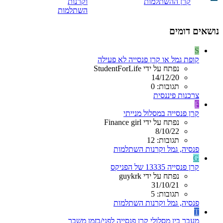
קרן ההשתלמות
וקרנות
השתלמות
נושאים דומים
S
קופת גמל או קרן פנסייה לא פעילה
נפתח על ידי StudentForLife
14/12/20
תגובות: 0
צרכנות פיננסית
F
קרן פנסייה במסלול מנייתי
נפתח על ידי Finance girl
8/10/22
תגובות: 12
פנסיה, גמל וקרנות השתלמות
G
קרן פנסייה 13335 של הפניקס
נפתח על ידי guykrk
31/10/21
תגובות: 5
פנסיה, גמל וקרנות השתלמות
T
מעבר בין מסלולי קרן פנסייה לפני/בזמן משבר