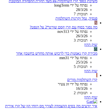
משיכת כספי קרן השתלמות ira מעל תקרת ההפקדה המוטבת
נפתח על ידי longTerm
28/3/26
תגובות: 7
פנסיה, גמל וקרנות השתלמות
N
מה נסגר בסוף עם קרן קסם שורט*2 על הנפט?
נפתח על ידי nov313
26/3/26
תגובות: 3
שוק ההון
M
מכירת קרן נאמנות כדי לרכוש אותה מחדש בחשבון אחר
נפתח על ידי mm31
25/3/26
תגובות: 5
שוק ההון
ז
קרן השתלמות מורים
נפתח על ידי זוג צעיר
16/3/26
תגובות: 2
שוק ההון
איך יודעים מה בסיס ההצמדה לצורך מס רווחי הון של קרן אירית