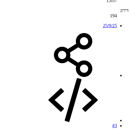
1,037
דירוג
194
25/9/25
#3