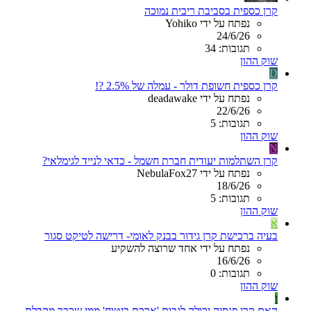
קרן כספית בסביבת ריבית נמוכה
נפתח על ידי Yohiko
24/6/26
תגובות: 34
שוק ההון
D
קרן כספית חשופת דולר - עמלה של 2.5% ?!
נפתח על ידי deadawake
22/6/26
תגובות: 5
שוק ההון
N
קרן השתלמות יעודית חברת חשמל - כדאי לנייד לגימלאי?
נפתח על ידי NebulaFox27
18/6/26
תגובות: 5
שוק ההון
א
בעיה ברכישת קרן גידור בבנק לאומי- דרישה לטיקט סגור
נפתח על ידי אחד שרוצה להשקיע
16/6/26
תגובות: 0
שוק ההון
ו
האם קרן פנסיה יכולה לגבות 'ארכת ביטוח' ממי שכבר מקבלת