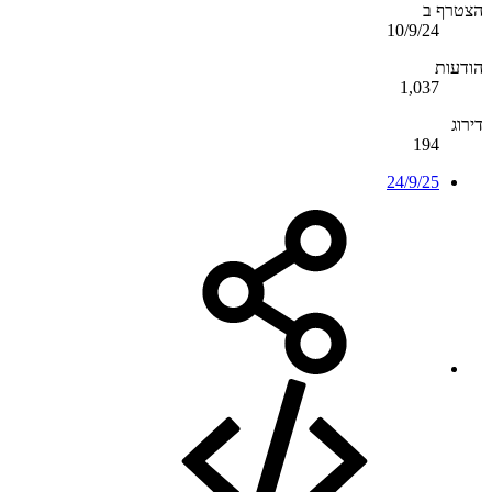
הצטרף ב
10/9/24
הודעות
1,037
דירוג
194
24/9/25