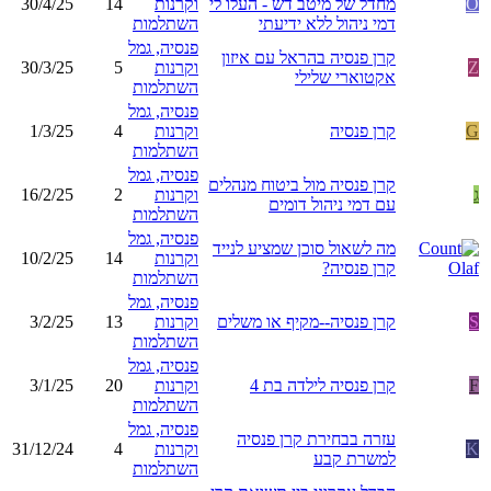
O
מחדל של מיטב דש - העלו לי
וקרנות
14
30/4/25
דמי ניהול ללא ידיעתי
השתלמות
פנסיה, גמל
קרן פנסיה בהראל עם איזון
Z
וקרנות
5
30/3/25
אקטוארי שלילי
השתלמות
פנסיה, גמל
G
קרן פנסיה
וקרנות
4
1/3/25
השתלמות
פנסיה, גמל
קרן פנסיה מול ביטוח מנהלים
ג
וקרנות
2
16/2/25
עם דמי ניהול דומים
השתלמות
פנסיה, גמל
מה לשאול סוכן שמציע לנייד
וקרנות
14
10/2/25
קרן פנסיה?
השתלמות
פנסיה, גמל
S
קרן פנסיה--מקיף או משלים
וקרנות
13
3/2/25
השתלמות
פנסיה, גמל
F
קרן פנסיה לילדה בת 4
וקרנות
20
3/1/25
השתלמות
פנסיה, גמל
עזרה בבחירת קרן פנסיה
K
וקרנות
4
31/12/24
למשרת קבע
השתלמות