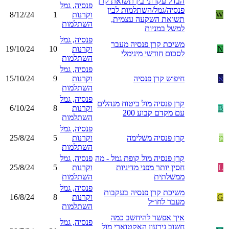
הבדל עקרוני בין תשואת קרן
פנסיה, גמל
פנסיה/גמל/השתלמות לבין
W
וקרנות
1
8/12/24
תשואת השקעה עצמית,
השתלמות
למשל במניות
פנסיה, גמל
משיכת קרן פנסיה מעבר
N
וקרנות
10
19/10/24
לסכום חודשי מינימלי
השתלמות
פנסיה, גמל
א
חיפוש קרן פנסיה
וקרנות
9
15/10/24
השתלמות
פנסיה, גמל
קרן פנסיה מול ביטוח מנהלים
B
וקרנות
8
6/10/24
עם מקדם קבוע 200
השתלמות
פנסיה, גמל
מ
קרן פנסיה משלימה
וקרנות
5
25/8/24
השתלמות
קרן פנסיה מול קופת גמל - מה
פנסיה, גמל
L
חסין יותר מפני מדיניות
וקרנות
5
25/8/24
ממשלתית
השתלמות
פנסיה, גמל
משיכת קרן פנסיה בעקבות
G
וקרנות
8
16/8/24
מעבר לחו״ל
השתלמות
איך אפשר להיחשב כמה
פנסיה, גמל
חשוב גירעון האקטוארי מול