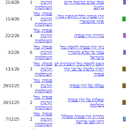
ח
כמה שנים כביטוח חיים
וקרנות
1
21/4/26
בחינם
השתלמות
פנסיה, גמל
קרן פנסיה כללית/קופת גמל -
K
וקרנות
1
11/4/26
איזון אקטוארי
השתלמות
פנסיה, גמל
ה
בחירת קרן פנסיה
וקרנות
4
22/2/26
השתלמות
ניוד קרן פנסיה לקופת גמל
פנסיה, גמל
S
עבור מי שלא מתגורר
וקרנות
6
3/2/26
בישראל
השתלמות
האם לקופת גמל קיצבתית יש
פנסיה, גמל
N
יתרון כלשהו על פני קרן
וקרנות
3
13/1/26
פנסיה
השתלמות
פנסיה, גמל
N
עמלה של קרן פנסיה
וקרנות
1
29/12/25
השתלמות
פנסיה, גמל
שאלות על קרן פנסיה
N
וקרנות
2
20/12/25
משלימה
השתלמות
פנסיה, גמל
בחירת קרן פנסיה ומסלול
E
וקרנות
2
7/12/25
דקה לפני פרישה
השתלמות