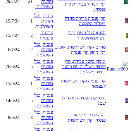
M
וקרנות
21
29/7/24
דמי הניהול בבחירת קרן
השתלמות
פנסיה?
פנסיה, גמל
קרן פנסיה ברירת מחדל
א
וקרנות
1
19/7/24
ומסלול השקעה
השתלמות
הלוואה על חשבון קרן
צרכנות
15/7/24
2
I
השתלמות/פנסיה
פיננסית
פנסיה, גמל
מורים -קרן השתלמות, קופ״ג,
L
וקרנות
2
6/7/24
דמי ניהול קרן פנסיה
השתלמות
אובדן כושר עבודה, קרן
פנסיה, גמל
פנסיה משלימה עם כיסויי
וקרנות
5
26/6/24
ביטוח משלימים
השתלמות
פנסיה, גמל
קרן פנסיה וקרן השתלמות
R
וקרנות
1
15/6/24
לעצמאי
השתלמות
פנסיה, גמל
נכסי קרן פנסיה - מה הולך
ב
וקרנות
5
14/6/24
שם?
השתלמות
פנסיה, גמל
דעה לגבי דמי ניהול
מ
וקרנות
3
8/6/24
פנסיה+קרן השתלמות
השתלמות
פנסיה, גמל