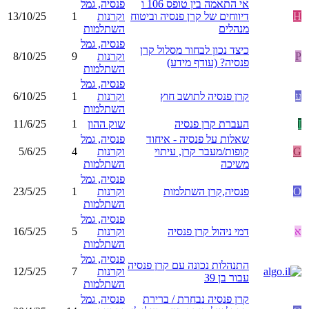
אי התאמה בין טופס 106 ו
פנסיה, גמל
H
דיווחים של קרן פנסיה וביטוח
וקרנות
1
13/10/25
מנהלים
השתלמות
פנסיה, גמל
כיצד נכון לבחור מסלול קרן
P
וקרנות
9
8/10/25
פנסיה? (עודף מידע)
השתלמות
פנסיה, גמל
ע
קרן פנסיה לתושב חוץ
וקרנות
1
6/10/25
השתלמות
I
העברת קרן פנסיה
שוק ההון
1
11/6/25
שאלות על פנסיה - איחוד
פנסיה, גמל
G
קופות/מעבר קרן, עיתוי
וקרנות
4
5/6/25
משיכה
השתלמות
פנסיה, גמל
O
פנסיה,קרן השתלמות
וקרנות
1
23/5/25
השתלמות
פנסיה, גמל
א
דמי ניהול קרן פנסיה
וקרנות
5
16/5/25
השתלמות
פנסיה, גמל
התנהלות נכונה עם קרן פנסיה
וקרנות
7
12/5/25
עבור בן 39
השתלמות
קרן פנסיה נבחרת / ברירת
פנסיה, גמל