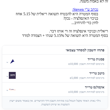
זה לא באמת משנה.
נכתב ע"י Steven:
בסוף המטרה היא להבטיח תשואה ריאלית של 5.15 אחוז
בניכוי האינפלציה - נכון?
לחץ כדי להרחיב...
ריאלית ובניכוי אינפלציה זה די אותו דבר.
בסוף המטרה היא תשואה של 5.15% שנתי + הצמדה למדד
פתחו חשבון למסחר עצמאי
פסגות טרייד
⌄
מינימום לפתיחת חשבון: ₪10,000
מיטב טרייד
⌄
מינימום לפתיחת חשבון: ₪5,000
אקסלנס טרייד
⌄
מינימום לפתיחת חשבון: ₪10,000
גילוי נאות: האתר מקבל תגמול בגין פתיחת חשבון דרך הקישורים. אין באמור משום ייעוץ
השקעות או שיווק השקעות.