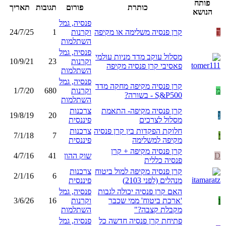
פותח
כותרת
פורום
תגובות
תאריך
הנושא
פנסיה, גמל
ד
קרן פנסיה משלימה או מקיפה
וקרנות
1
24/7/25
השתלמות
פנסיה, גמל
מסלול עוקב מדד מניות עולמי
וקרנות
23
10/9/21
פאסיבי קרן פנסיה מקיפה
השתלמות
פנסיה, גמל
קרן פנסיה מקיפה מחקה מדד
מ
וקרנות
680
1/7/20
Sַ&P500 - בשורה?
השתלמות
קרן פנסיה מקיפה- התאמת
צרכנות
נ
20
19/8/19
מסלול לצרכים
פיננסית
חלוקת הפקדות בין קרן פנסיה
צרכנות
י
7
7/1/18
מקיפה למשלימה
פיננסית
קרן פנסיה מקיפה + קרן
D
שוק ההון
41
4/7/16
פנסיה כללית
קרן פנסיה מקיפה למול ביטוח
צרכנות
2/1/16
6
מנהלים (לפני 2103)
פיננסית
האם קרן פנסיה יכולה לגבות
פנסיה, גמל
ו
'ארכת ביטוח' ממי שכבר
וקרנות
16
3/6/26
מקבלת קצבה?"
השתלמות
פתיחת קרן פנסיה חדשה כל
פנסיה, גמל