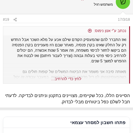
ש
t
משתמש רגיל
i
o
n
#19
17/3/18
s
:
נכתב ע"י אנון נימוס:
ואז התברר להם שהמעסיק הקודם שילם אכע על מלא השכר אבל החדש
רק על החלק שאינו בקרן פנסיה, מאחר שבם היו מעוניינים בקרן הפנסיה
הם ביקשו לחזור לכיסוי משפחה, וזה אומר 5 שנות אכשרה, הם יכולים
להרחיב כיסוי פרטי בעלות גבוהה (וצריך לעבור חיתום) ואז לבטח את
ההפרש למשך 5 שנים.
מאותה סיבה אני משמר את הביטוח המשלים של קופות חולים גם
כשהמעסיקננותן לנו דיל מדהים.מהשקל הראשון, במעבר עבודה זה יכול
לחץ כדי להרחיב...
להתגלות כטעות פאטלית
הסייגים הללו, ככל שקיימים, מצויינים בתקנון וניתנים לבדיקה. לדעתי
חבל לשלם כפל ביטוחים מבלי לבדוק.
פתחו חשבון למסחר עצמאי