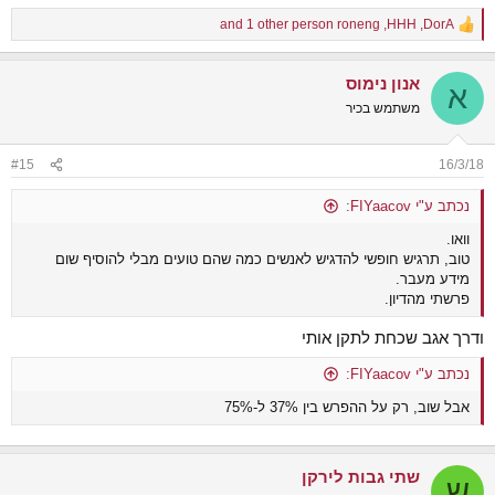
and 1 other person
roneng
,
HHH
,
DorA
R
e
a
אנון נימוס
c
א
t
משתמש בכיר
i
o
n
#15
16/3/18
s
:
נכתב ע"י FIYaacov:
וואו.
טוב, תרגיש חופשי להדגיש לאנשים כמה שהם טועים מבלי להוסיף שום
מידע מעבר.
פרשתי מהדיון.
ודרך אגב שכחת לתקן אותי
נכתב ע"י FIYaacov:
אבל שוב, רק על ההפרש בין 37% ל-75%
שתי גבות לירקן
ש