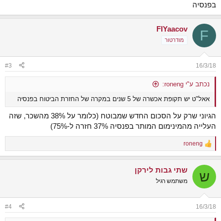
בפנסיה
FIYaacov
F
מודרטור
#3
16/3/18
נכתב ע"י roneng:
אאל"ט יש תקופת אכשרה של 5 שנים במקרה של החזרת הביטוח בפנסיה
הגיוני שרק על הסכום החדש שמבוטח (כלומר על 38% מהשכר, שזה
העלייה מהמינימום המותר בפנסיה 37% חזרה ל-75%)
roneng
R
e
a
שתי גבות לירקן
c
ש
t
משתמש רגיל
i
o
n
#4
16/3/18
s
: