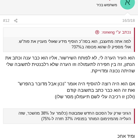
א
t
משתמש בכיר
i
o
n
#12
16/3/18
s
:
נכתב ע"י roneng:
למה אתה מתעצבן, הוא בסה"כ הוסיף מידע שאולי מעניין את פות"ש.
אולי מספיק לו שהוא מכוסה ב37%?
הוא העיר הערה לי, לא לפותח השירשור, אליו הוא כבר ענה וכתב את
הנתון, זה בין חפירה לתעמולה וזו הערה שלא רלבנטית לתשובה שלי
שהיתה נכונה ומדוייקת.
אם הוא היה רוצה להוסיף היה אומר "נכון אבל מדובר בהפרש"
ואת זה הוא כבר כתב בתשובה קודם
(ולכן זו רכיבה עלי לשם תיעמלון מסר שלו)
הגיוני שרק על הסכום החדש שמבוטח (כלומר על 38% מהשכר, שזה
העלייה מהמינימום המותר בפנסיה 37% חזרה ל-75%)
ומיד אחכ