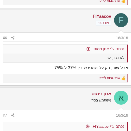
שתי גבות לירקן
R
e
a
FIYaacov
c
F
t
מודרטור
i
o
n
#6
16/3/18
s
:
נכתב ע"י אנון נימוס:
לא נכון, יש,
אבל שוב, רק על ההפרש בין 37% ל-75%
שתי גבות לירקן
R
e
a
אנון נימוס
c
א
t
משתמש בכיר
i
o
n
#7
16/3/18
s
:
נכתב ע"י FIYaacov: