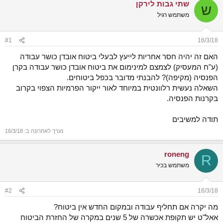
שתי גבות לירקן
ש
א
ש
א
ר
משתמש רגיל
י
ך
#1
16/3/18
האם זה יהיה חסר אחריות לייעץ לבעלי ביטוח אובדן כושר עבודה
(ע"ח המעסיק) לצמצם למינימום את ביטוח אובדן כושר עבודה בקרן
הפנסיה (מקיפה)? להבנתי מדובר בכפל ביטוחים.
השאלה נעשית רלוונטית במיוחד לאור ייקור הפרמיות הצפוי בקרוב
בקרנות הפנסיה.
תודה למשיבים
נערך לאחרונה ב:
16/3/18
roneng
R
משתמש בכיר
#2
16/3/18
מה יקרה אם תחליף עבודה ובמקום החדש אין ביטוח?
אאל"ט יש תקופת אכשרה של 5 שנים במקרה של החזרת הביטוח