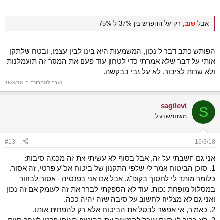
אבל
שוב
, רק על ההפרש בין 37% ל-75%
הפותש כתב דבר ל נכון, המשמעות היא בינו לבין עצמו, ובטח שלתקן
אותי על דבר שלא אמרתי כדי לטחון עוד פעם את המסר זה תועמלנות
ולא שרות לציבור. לא על גבי בבקשה.
נערך לאחרונה ב:
16/3/18
sagilevi
S
משתמש רגיל
#13
16/3/18
אני גם חשבתי על זה, אבל בסוף לא עשיתי את זה מכמה סיבות:
1. סוכן הביטוח אמר לי שלפי התקנון של ביטוח אכ"ע פרטי, זה אסור.
כלומר מותר לי לחסוך בקופ"ג, אבל אם אני בפנסיה - אסור לבחור
במסלול מופחת נכות. עוד לא הספקתי לברר את זה לעומק אם זה נכון
ואני גם לא מצליח לחשוב על סיבה שזה יהיה ככה.
2. כאמור, אי אפשר לבטל את הביטוח אלא רק להפחית אותו.
3. לא ברור לי האם אוכל להמשיך את הביטוח באופן פרטי לאחר סיום