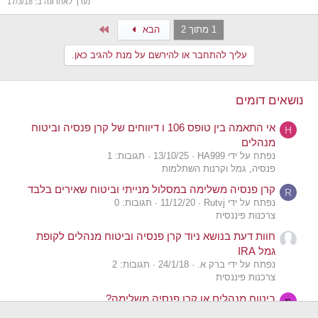
נערך לאחרונה ב:
17/3/18
Last
1 מתוך 2
הבא
עליך להתחבר או להירשם על מנת להגיב כאן.
נושאים דומים
אי התאמה בין טופס 106 ו דיווחים של קרן פנסיה וביטוח
H
מנהלים
נפתח על ידי HA999
13/10/25
תגובות: 1
פנסיה, גמל וקרנות השתלמות
קרן פנסיה משלימה במסלול מנייתי וביטוח שאירים בלבד
R
נפתח על ידי Rutvj
11/12/20
תגובות: 0
צרכנות פיננסית
חוות דעת בנושא ניוד קרן פנסיה וביטוח מנהלים לקופת
גמל IRA
נפתח על ידי ברק א.
24/1/18
תגובות: 2
צרכנות פיננסית
ביטוח מנהלים או קרן פנסיה משלימה?
מ
נפתח על ידי מרשוק
היום ב- 08:40
תגובות: 3