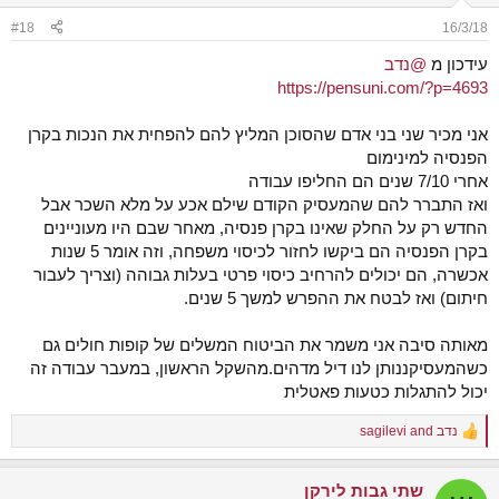
#18
16/3/18
עידכון מ
@נדב
https://pensuni.com/?p=4693
אני מכיר שני בני אדם שהסוכן המליץ להם להפחית את הנכות בקרן
הפנסיה למינימום
אחרי 7/10 שנים הם החליפו עבודה
ואז התברר להם שהמעסיק הקודם שילם אכע על מלא השכר אבל
החדש רק על החלק שאינו בקרן פנסיה, מאחר שבם היו מעוניינים
בקרן הפנסיה הם ביקשו לחזור לכיסוי משפחה, וזה אומר 5 שנות
אכשרה, הם יכולים להרחיב כיסוי פרטי בעלות גבוהה (וצריך לעבור
חיתום) ואז לבטח את ההפרש למשך 5 שנים.
מאותה סיבה אני משמר את הביטוח המשלים של קופות חולים גם
כשהמעסיקננותן לנו דיל מדהים.מהשקל הראשון, במעבר עבודה זה
יכול להתגלות כטעות פאטלית
נדב
and
sagilevi
R
e
a
שתי גבות לירקן
c