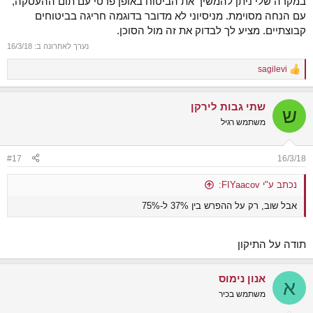
במקרה שלי ניתן להמשיך את הביטוח באופן פרטי עם תום ההעסקה,
עם הנחה מסוימת. מניסיוני לא מדובר בדוגמה חריגה בביטוחים
קבוצתיים. מציע לך לבדוק את זה מול הסוכן.
נערך לאחרונה ב:
16/3/18
sagilevi
R
e
a
שתי גבות לירקן
c
ש
t
משתמש רגיל
i
o
n
#17
16/3/18
s
:
נכתב ע"י FIYaacov:
אבל שוב, רק על ההפרש בין 37% ל-75%
תודה על התיקון
אנון נימוס
א
משתמש בכיר