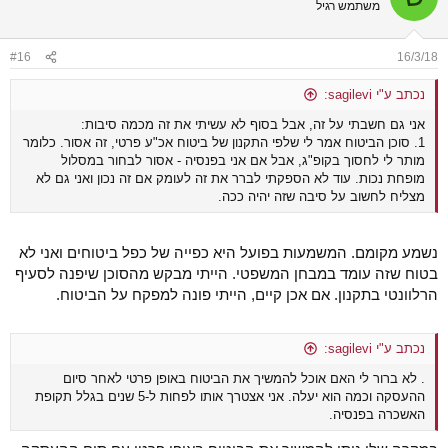
משתמש רגיל
#16
16/3/18
נכתב ע"י sagilevi:
אני גם חשבתי על זה, אבל בסוף לא עשיתי את זה מכמה סיבות:
1. סוכן הביטוח אמר לי שלפי התקנון של ביטוח אכ"ע פרטי, זה אסור. כלומר
מותר לי לחסוך בקופ"ג, אבל אם אני בפנסיה - אסור לבחור במסלול
מופחת נכות. עוד לא הספקתי לברר את זה לעומק אם זה נכון ואני גם לא
מצליח לחשוב על סיבה שזה יהיה ככה.
נשמע מקומם. המשמעות בפועל היא כפייה של כפל ביטוחים ואני לא
בטוח שזה עומד במבחן המשפטי. הייתי מבקש מהסוכן שיפנה לסעיף
הרלוונטי בתקנון. אם אכן קיים, הייתי פונה למפקח על הביטוח.
נכתב ע"י sagilevi:
. לא ברור לי האם אוכל להמשיך את הביטוח באופן פרטי לאחר סיום
ההעסקה וכמה הוא יעלה. אני אצטרך אותו לפחות ל-5 שנים בגלל תקופת
האשכרה בפנסיה.