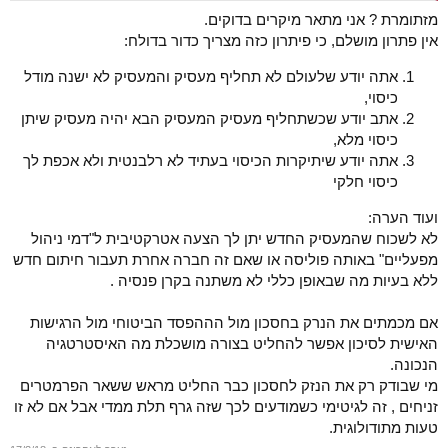
מזתומרת ? אני מתאר מיקרים בדוקים.
אין פתרון מושלם, כי פיתרון כזה מצריך כדור בדולח:
אתה יודע שלעולם לא תחליף מעסיק והמעסיק לא ישנה מודל
כיסוי,
אתב יודע שכשתחליף מעסיק המעסיק הבא יהיה מעסיק שיתן
כיסוי מלא,
אתה יודע שיתיקרות הכיסוי בעתיד לא רלבנטית ולא אכפת לך
כיסוי חלקי
ועוד הערה:
לא לשכוח שהמעסיק החדש יתן לך הצעה אטרקטיבית ל"דמי ניהול
מפעליים" באותה פוליסה או שאם זה חברה אחרת תעבור חיתום חדש
ללא בעיות מה שבאופן כללי לא משתנה בקרן פנסיה .
אם מכמתים את הנרק בחסכון מול הההפסד הביטוחי מול הרגישות
האישית לסיכון אפשר להחליט בצורה מושכלת מה האיסטרטגיה
הנכונה.
מי שבודק רק את הנזק לחסכון כבר החליט מראש ששאר הפרמטרים
זניחים , זה לגיטימי כשמודעים לכך שזה גרף תלת ממדי אבל אם לא זו
טעות מתודולוגית.