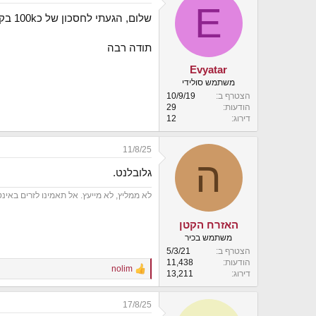
E
י
שלום, הגעתי לחסכון של כ100k בקרן ההשתלמות ורציתי לדעת איזה בית השקעות מאפשר לעבור בסכום הזה לIRA?
ך
תודה רבה
Evyatar
משתמש סולידי
הצטרף ב
10/9/19
הודעות
29
דירוג
12
11/8/25
ה
גלובלנט.
לא ממליץ, לא מייעץ. אל תאמינו לזרים באינ
האזרח הקטן
משתמש בכיר
הצטרף ב
5/3/21
הודעות
11,438
nolim
R
דירוג
13,211
e
a
17/8/25
c