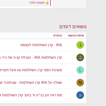
מקצועי בלבד
R
e
a
c
t
i
נושאים דומים
o
n
s
פותח הנושא
כותרת
:
נ
IRA - קרן השתלמות לעצמאי
ב
קרן השתלמות IRA - הגבלת קניה של נייר בודד
L
משיכת כספי קרן השתלמות ira מעל תקרת ההפקדה המוטבת
N
שאלה על IRA קרן השתלמות - שבתוכה יש 5 מספרי קופות
ע
מס רווח הון בני"ע זר בתוך קרן השתלמות IRA