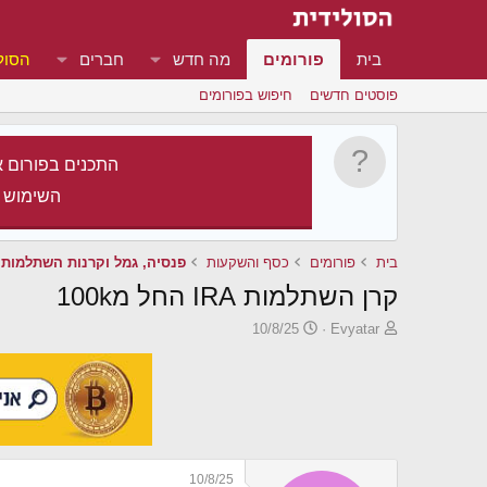
בית
פורומים
מה חדש
חברים
הסול
פוסטים חדשים
חיפוש בפורומים
התכנים בפורום א
השימוש 
בית
פורומים
כסף והשקעות
פנסיה, גמל וקרנות השתלמות
קרן השתלמות IRA החל מ100k
פ
פ
10/8/25
Evyatar
ו
ו
ת
ר
ח
ס
ה
ם
נ
ב
ו
ת
ש
א
10/8/25
א
ר