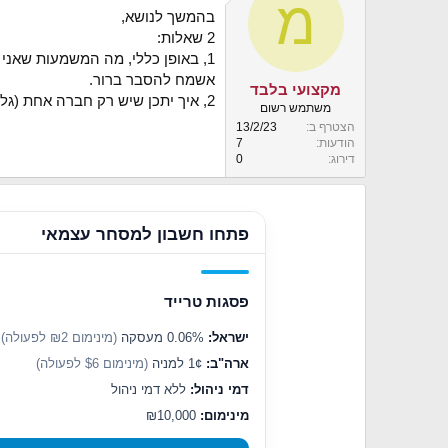
מ
t
בהמשך לנושא,
i
o
2 שאלות:
n
1, באופן כללי, מה המשמעות שאני משקיע דרך גלובל נט וגם שרך הבנק או IBI או כל חברה ארחת, כלומר מדוע אני צריך את שניהם, מה התפקיד של כל אחד?
s
אשמח להסבר ברור.
:
מקצועי בלבד
2, איך יתכן שיש רק חברה אחת (גלובל נט) שנותנת לעבור לIRA בסכום כ"כ קטן? למה אין בזה שום תחרות?
משתמש רשום
הצטרף ב
13/2/23
הודעות
7
דירוג
0
פתחו חשבון למסחר עצמאי
פסגות טרייד
ישראל:
0.06% מעסקה
(מינימום ₪2 לפעולה)
ארה"ב:
1¢ למניה
(מינימום $6 לפעולה)
דמי ניהול:
ללא דמי ניהול
מינימום:
₪10,000