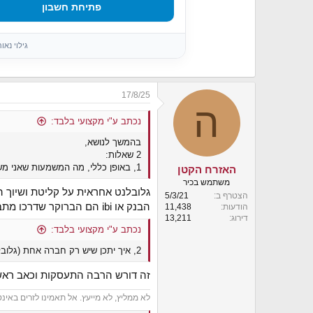
פתיחת חשבון
גילוי נא
17/8/25
ה
נכתב ע"י מקצועי בלבד:
בהמשך לנושא,
2 שאלות:
1, באופן כללי, מה המשמעות שאני משקיע דרך גלובל נט וגם שרך הבנק או IBI או כל חברה ארחת, כלומר מדוע אני צריך את שניהם, מה התפקיד של כל אחד?
האזרח הקטן
משתמש בכיר
גלובלנט אחראית על קליטת ושיוך ה
הצטרף ב
5/3/21
הבנק או ibi הם הברוקר שדרכו מתבצעות פעולות המסחר בניירות ערך.
הודעות
11,438
דירוג
13,211
נכתב ע"י מקצועי בלבד:
2, איך יתכן שיש רק חברה אחת (גלובל נט) שנותנת לעבור לIRA בסכום כ"כ קטן? למה אין בזה שום תחרות?
זה דורש הרבה התעסקות וכאב ראש 
לא ממליץ, לא מייעץ. אל תאמינו לזרים באינ