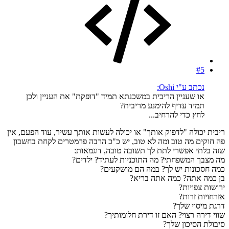
#5
נכתב ע"י Oshi:
או שעניין הריבית במשכנתא תמיד "דופקת" את העניין ולכן
תמיד עדיף להימנע מריבית?
לחץ כדי להרחיב...
ריבית יכולה "לדפוק אותך" או יכולה לעשות אותך עשיר, עוד הפעם, אין
פה חוקים מה טוב ומה לא טוב, יש כ"כ הרבה פרמטרים לקחת בחשבון
שזה בלתי אפשרי לתת לך תשובה טובה, דוגמאות:
מה מצבך המשפחתי? מה התוכניות לעתיד? ילדים?
כמה חסכונות יש לך? במה הם מושקעים?
בן כמה אתה? כמה אתה בריא?
ירושות צפויות?
אזרחויות זרות?
דרגת מיסוי שלך?
שווי דירה רצוי? האם זו דירת חלומותיך?
סיבולת הסיכון שלך?