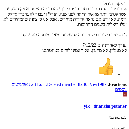
בהיקפים גדולים.
4. הירידות החדות בבורסה גורמות לכך שהבורסה נהייתה אפיק השקעה
אטרקטיבי יותר מאשר הייתה לפני שנה. הנדל"ן יעבור להערכתי סייקל
דומה. לא יודע אם נראה ירידות מחירים, אבל אני כן צופה שהמחירים לא
יעלו ריאלית בשנים הקרובות.
ג"נ - לפני כשנה רכשתי דירה להשקעה ומאוד מרוצה מהעסקה.
נערך לאחרונה ב:
7/12/22
לא ממליץ, לא מייעץ. אל תאמינו לזרים באינטרנט
Reactions:
Vivi1987
,
Deleted member 8236
,
Lon
ו-2 משתמשים
נוספים
Y
yik - financial planner
משתמש בכיר
הצטרף ב