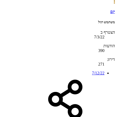
י
יזם
משתמש רגיל
הצטרף ב
7/3/22
הודעות
390
דירוג
271
7/12/22