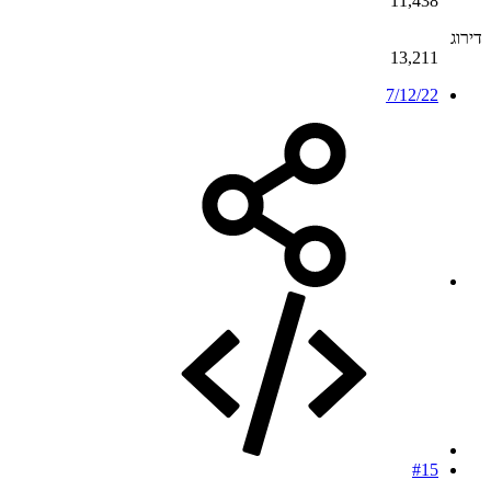
11,438
דירוג
13,211
7/12/22
#15