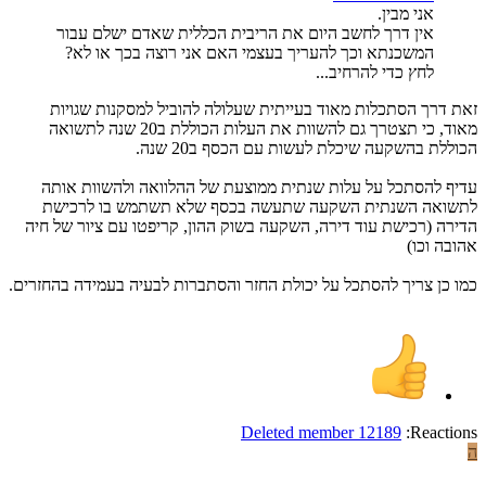
אני מבין.
אין דרך לחשב היום את הריבית הכללית שאדם ישלם עבור
המשכנתא וכך להעריך בעצמי האם אני רוצה בכך או לא?
לחץ כדי להרחיב...
זאת דרך הסתכלות מאוד בעייתית שעלולה להוביל למסקנות שגויות
מאוד, כי תצטרך גם להשוות את העלות הכוללת ב20 שנה לתשואה
הכוללת בהשקעה שיכלת לעשות עם הכסף ב20 שנה.
עדיף להסתכל על עלות שנתית ממוצעת של ההלוואה ולהשוות אותה
לתשואה השנתית השקעה שתעשה בכסף שלא תשתמש בו לרכישת
הדירה (רכישת עוד דירה, השקעה בשוק ההון, קריפטו עם ציור של חיה
אהובה וכו)
כמו כן צריך להסתכל על יכולת החזר והסתברות לבעיה בעמידה בהחזרים.
Deleted member 12189
Reactions:
ה