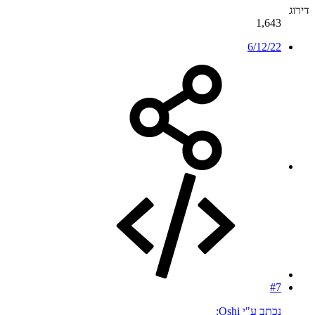
דירוג
1,643
6/12/22
#7
נכתב ע"י Oshi: