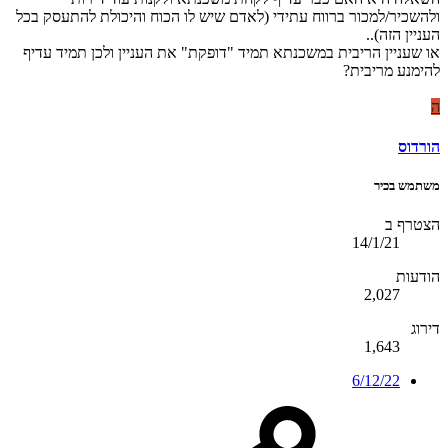
ולהשכיר/למכור ברווח עתידי (לאדם שיש לו הכוח והיכולת להתעסק בכל
העניין הזה)..
או שעניין הריבית במשכנתא תמיד "דופקת" את העניין ולכן תמיד עדיף
להימנע מריבית?
ה
הורדוס
משתמש בכיר
הצטרף ב
14/1/21
הודעות
2,027
דירוג
1,643
6/12/22