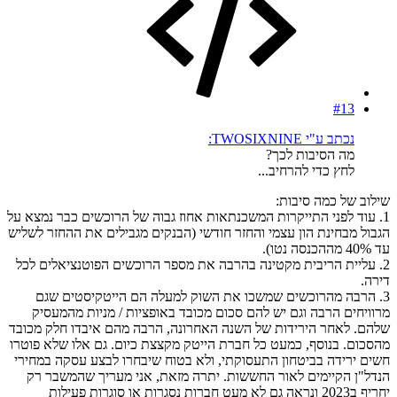
#13
נכתב ע"י TWOSIXNINE:
מה הסיבות לכך?
לחץ כדי להרחיב...
שילוב של כמה סיבות:
1. עוד לפני התייקרות המשכנתאות אחוז גבוה של הרוכשים כבר נמצא על
הגבול מבחינת הון עצמי והחזר חודשי (הבנקים מגבילים את ההחזר לשליש
עד 40% מההכנסה נטו).
2. עליית הריבית מקטינה בהרבה את מספר הרוכשים הפוטנציאלים לכל
דירה.
3. הרבה מהרוכשים שמשכו את השוק למעלה הם הייטקיסטים שגם
מרוויחים הרבה וגם יש להם סכום מכובד באופציות / מניות מהמעסיק
שלהם. לאחר הירידות של השנה האחרונה, הרבה מהם איבדו חלק מכובד
מהסכום. בנוסף, כמעט כל חברת הייטק מקצצת כיום. גם אלו שלא פוטרו
חשים ירידה בביטחון התעסוקתי, ולא בטוח שיבחרו לבצע עסקה במחירי
הנדל"ן הקיימים לאור החששות. יתרה מזאת, אני מעריך שהמשבר רק
יחריף ב2023 ונראה גם לא מעט חברות נסגרות או סוגרות פעילות