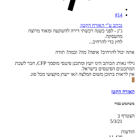
#14
נכתב ע"י האזרח הקטן:
ג"נ - לפני כשנה רכשתי דירה להשקעה ומאוד מרוצה
מהעסקה.
לחץ כדי להרחיב...
אתה יכול להרחיב? איפה? מה? וכמה? תודה
גילוי נאות: הכותב הינו יועץ ומתכנן פיננסי מוסמך CFP, חבר לשכת
המתכננים הפיננסים בישראל.
אין לראות בתוכן משום המלצה ו/או ייעוץ מקצועי מכל סוג.
ה
האזרח הקטן
משתמש בכיר
הצטרף ב
5/3/21
הודעות