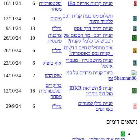
S
קניית קרנות איריות בIB
ופלטפורמות
6
16/11/24
מסחר
תשלום מס בעת קניית רכב
O
מיסים
0
12/11/24
ללימוד נהיגה
R
קניית דירה דרך עסק
נדל"ן
13
9/11/24
קניית רכב - מה הסכום של
צרכנות
26/10/24
10
M
רכב שהכי כלכלי לקנות?
פיננסית
איך מתחילים חיים חדשים
A
נדל"ן
6
26/10/24
- קניית נכס באוסטריה?
קניית מחשב נייח - מעבדי
R
אוף טופיק
6
23/10/24
אינטל
ביזור קניית מדדים על פני
שוק ההון
2
14/10/24
זמן
ברוקרים
קניית $ השוואת IBKR
M
ופלטפורמות
16
12/10/24
מול בנק מקומי
מסחר
קניית נדלן למגורים
ת
נדל"ן
6
29/9/24
בשותפים
נושאים דומים
M
קניית אגח ממשלתי - שאלות