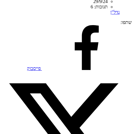
29/9/24
תגובות: 6
נדל"ן
שתפו:
פייסבוק