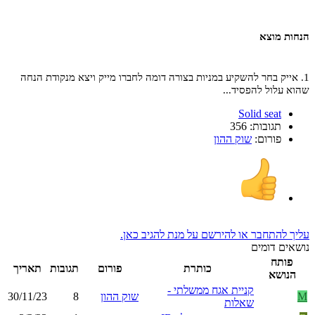
הנחות מוצא
1. אייק בחר להשקיע במניות בצורה דומה לחברו מייק ויצא מנקודת הנחה
שהוא עלול להפסיד...
Solid seat
תגובות: 356
פורום:
שוק ההון
עליך להתחבר או להירשם על מנת להגיב כאן.
נושאים דומים
פותח
כותרת
פורום
תגובות
תאריך
הנושא
קניית אגח ממשלתי -
M
שוק ההון
8
30/11/23
שאלות