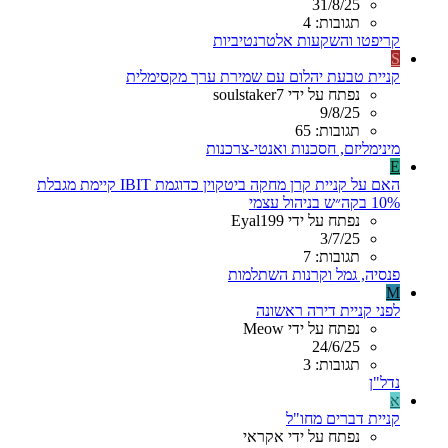
31/8/25
תגובות: 4
קריפטו והשקעות אלטרנטיביות
S
קניית טבעת יהלום עם שמירת ערך מקסימלית
נפתח על ידי soulstaker7
9/8/25
תגובות: 65
מינימליזם, חסכנות ואנטי-צרכנות
E
האם על קניית קרן מחקה ביטקוין כדוגמת IBIT קיימת מגבלת
10% בקה״ש בניהול עצמי
נפתח על ידי Eyal199
3/7/25
תגובות: 7
פנסיה, גמל וקרנות השתלמות
M
לפני קניית דירה ראשונה
נפתח על ידי Meow
24/6/25
תגובות: 3
נדל"ן
א
קניית דברים מחו"ל
נפתח על ידי אקראי