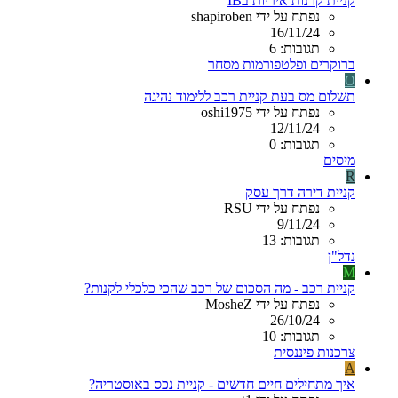
קניית קרנות איריות בIB
נפתח על ידי shapiroben
16/11/24
תגובות: 6
ברוקרים ופלטפורמות מסחר
O
תשלום מס בעת קניית רכב ללימוד נהיגה
נפתח על ידי oshi1975
12/11/24
תגובות: 0
מיסים
R
קניית דירה דרך עסק
נפתח על ידי RSU
9/11/24
תגובות: 13
נדל"ן
M
קניית רכב - מה הסכום של רכב שהכי כלכלי לקנות?
נפתח על ידי MosheZ
26/10/24
תגובות: 10
צרכנות פיננסית
A
איך מתחילים חיים חדשים - קניית נכס באוסטריה?