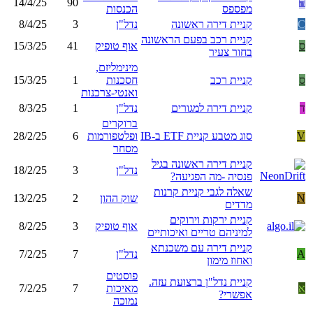
ה
90
14/4/25
מפספס
הכנסות
C
קניית דירה ראשונה
נדל"ן
3
8/4/25
קניית רכב בפעם הראשונה
ס
אוף טופיק
41
15/3/25
בחור צעיר
מינימליזם,
ס
קניית רכב
חסכנות
1
15/3/25
ואנטי-צרכנות
ד
קניית דירה למגורים
נדל"ן
1
8/3/25
ברוקרים
V
סוג מטבע קניית ETF ב-IB
ופלטפורמות
6
28/2/25
מסחר
קניית דירה ראשונה בגיל
נדל"ן
3
18/2/25
פנסיה -מה הפגיעה?
שאלה לגבי קניית קרנות
N
שוק ההון
2
13/2/25
מדדים
קניית ירקות וירוקים
אוף טופיק
3
8/2/25
למיניהם טריים ואיכותיים
קניית דירה עם משכנתא
A
נדל"ן
7
7/2/25
ואחוז מימון
פוסטים
קניית נדל"ן ברצועת עזה.
א
מאיכות
7
7/2/25
אפשרי?
נמוכה