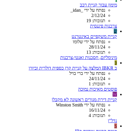
מימון עבור קניית רכב
נפתח על ידי _idan_
2/12/24
תגובות: 19
צרכנות פיננסית
ש
קניית משקפיים באינטרנט
נפתח על ידי שלומו
28/11/24
תגובות: 13
מינימליזם, חסכנות ואנטי-צרכנות
ב
ב IBKR המלצה על קניית קרן כספית דולרית וביורו
נפתח על ידי ברי בויל
24/11/24
תגובות: 1
פוסטים מאיכות נמוכה
W
קניית דירת מגורים ראשונה לא מקבלן
נפתח על ידי Winston Smith
16/11/24
תגובות: 4
נדל"ן
S