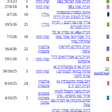
R
קניית אגח ישראל בIB
שוק ההון
1
3/3/23
א
קניית אגח בIB
שוק ההון
8
27/6/18
מתנה כספית ממשפחה
ב
נדל"ן
10
4/7/26
בחו"ל לטובת קניית דירה
צריך את עזרתכם – קניית
ס
נדל"ן
25
19/5/26
דירה למגורים
קניית s&p או נסדק או כל
ש
נייר אמריקאי אחר בזמן
שוק ההון
10
7/5/26
שהדולר נמוך
קניית דולרים לקראת
צרכנות
16/4/26
22
B
טיסה
פיננסית
קניית ני״ע אמריקאים דרך
G
שוק ההון
1
19/1/26
אקסלנס
קניית אג״ח ממשלתית או
פקדון בנקאי לשנתיים -
שוק ההון
5
30/10/25
עזרה לחבר
רכב צמוד מהעבודה vs
צרכנות
8/10/25
24
3
קניית רכב יד 2
פיננסית
קניית מוצר חשמל לטווח
פוסטים
ארוך כמו מקפיא - סיני
T
מאיכות
5
4/10/25
ומותג מדבקה או חברה עם
נמוכה
שם?
דירה שנקנתה אחרי קניית