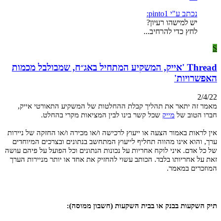
נכתב ע"י pinto1:
יש למישהו רעיון?
לחץ כדי להרחיב...
S
Thread 'אייק, המשקיע המתחיל באג״ח, שמבולבל מכמות
האפשרויות'
2/4/22
מאמר זה יתאר את תהליך קבלת ההחלטות של המשקיע התאורטי אייק,
חברו הטוב של
מייק
שכל קשר בינו לבין המציאות מקרי בהחלט.
אין לראות באמור הצעה או ייעוץ לרכישה ו/או מכירה ו/או החזקה של ניירות
ערך, והוא אינו מהווה תחליף לייעוץ המתחשב בנתונים ובצרכים המיוחדים
של כל אדם. איני לוקח אחריות על נכונות הנתונים וכל הפועל על פיהם עושה
זאת על אחריותו בלבד. הכותב עשוי להחזיק את אחד או יותר מניירות הערך
המוזכרים במאמר.
תיק השקעות בבנק או בבית השקעות (חשבון ממוסה):