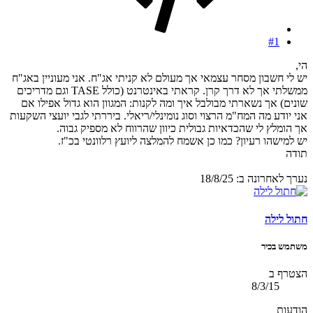
#1
הי,
יש לי חשבון מסחר עצמאי אך מעולם לא קניתי אג"ח. אני מעוניין באג"ח
ממשלתי אך לא דרך קרן. קראתי באינטרנט (כולל TASE וגם מדריכים
שונים) אך נשארתי מבולבל איך ומה לקנות: המגוון הוא גדול אפילו אם
אני יודע מה המח"מ הרצוי וסוג נומינלי/ריאלי. ביררתי לגבי יועצי השקעות
אך הומלץ לי שהכדאיות גבולית כיוון שהרווח לא מספיק גבוה.
יש למישהו רעיון? כמו כן אשמח להמלצה ליועץ רלוונטי בכ"ז.
תודה
נערך לאחרונה ב:
18/8/25
חתול לילה
משתמש בכיר
הצטרף ב
8/3/15
הודעות