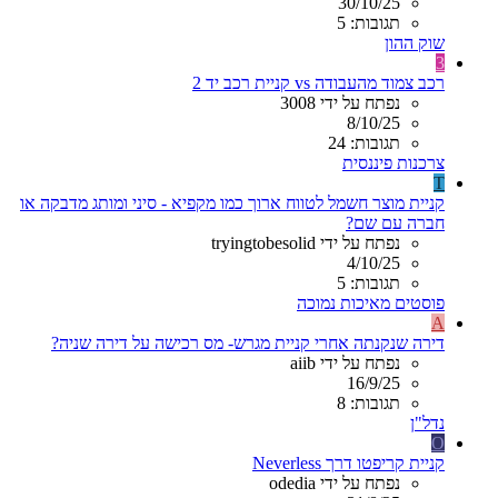
30/10/25
תגובות: 5
שוק ההון
3
רכב צמוד מהעבודה vs קניית רכב יד 2
נפתח על ידי 3008
8/10/25
תגובות: 24
צרכנות פיננסית
T
קניית מוצר חשמל לטווח ארוך כמו מקפיא - סיני ומותג מדבקה או
חברה עם שם?
נפתח על ידי tryingtobesolid
4/10/25
תגובות: 5
פוסטים מאיכות נמוכה
A
דירה שנקנתה אחרי קניית מגרש- מס רכישה על דירה שניה?
נפתח על ידי aiib
16/9/25
תגובות: 8
נדל"ן
O
קניית קריפטו דרך Neverless
נפתח על ידי odedia