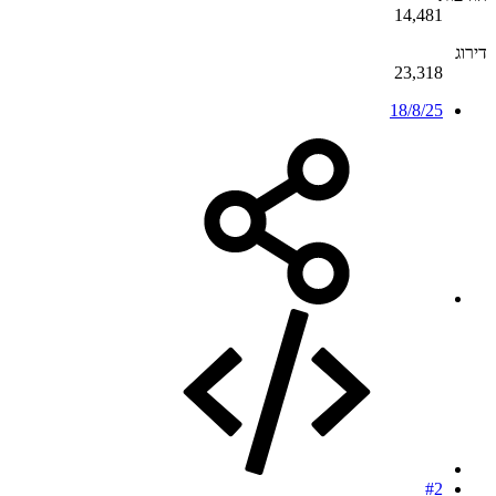
14,481
דירוג
23,318
18/8/25
#2