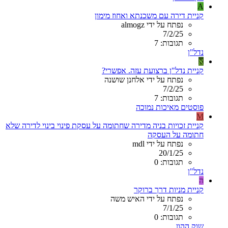
A
קניית דירה עם משכנתא ואחוז מימון
נפתח על ידי almogz
7/2/25
תגובות: 7
נדל"ן
א
קניית נדל"ן ברצועת עזה. אפשרי?
נפתח על ידי אלחנן שושנה
7/2/25
תגובות: 7
פוסטים מאיכות נמוכה
M
קניית זכויות בניה מדירה שחתומה על עסקת פינוי בינוי לדירה שלא
חתומה על העסקה
נפתח על ידי mdl
20/1/25
תגובות: 0
נדל"ן
ה
קניית מניות דרך ברוקר
נפתח על ידי האיש משה
7/1/25
תגובות: 0
שוק ההון