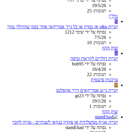
נפתח על ידי סרגיי הלוי
19/5/26
תגובות: 25
נדל"ן
ש
קניית s&p או נסדק או כל נייר אמריקאי אחר בזמן שהדולר נמוך
נפתח על ידי שימי 1212
7/5/26
תגובות: 10
שוק ההון
B
קניית דולרים לקראת טיסה
נפתח על ידי bob95
16/4/26
תגובות: 22
צרכנות פיננסית
G
קניית ני״ע אמריקאים דרך אקסלנס
נפתח על ידי gr23
19/1/26
תגובות: 1
שוק ההון
קניית אג״ח ממשלתית או פקדון בנקאי לשנתיים - עזרה לחבר
נפתח על ידי stamEhad