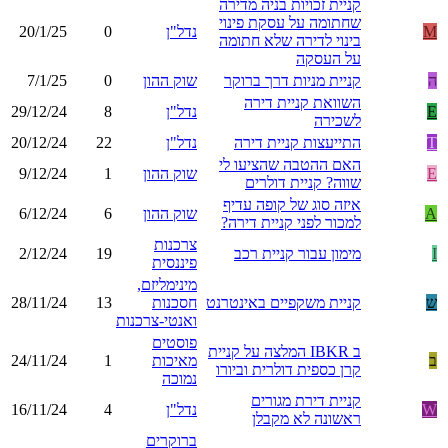
קניית זכויות בניה מדירה
שחתומה על עסקת פינוי
M
נדל"ן
0
20/1/25
בינוי לדירה שלא חתומה
על העסקה
ה
קניית מניות דרך ברוקר
שוק ההון
0
7/1/25
השוואת קניית דירה
E
נדל"ן
8
29/12/24
לשכירה
T
התייעצות קניית דירה
נדל"ן
22
20/12/24
האם ההטבה שהציעו לי
E
שוק ההון
1
9/12/24
שווה? קניית דולרים
איזה סוג של קופה עדיף
A
שוק ההון
6
6/12/24
למכור לפני קניית דירה?
צרכנות
I
מימון עבור קניית רכב
19
2/12/24
פיננסית
מינימליזם,
ש
קניית משקפיים באינטרנט
חסכנות
13
28/11/24
ואנטי-צרכנות
פוסטים
ב IBKR המלצה על קניית
ב
מאיכות
1
24/11/24
קרן כספית דולרית וביורו
נמוכה
קניית דירת מגורים
W
נדל"ן
4
16/11/24
ראשונה לא מקבלן
ברוקרים