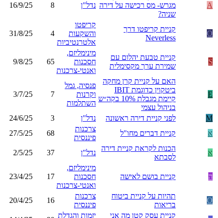
A
מגרש- מס רכישה על דירה
נדל"ן
8
16/9/25
שניה?
קריפטו
קניית קריפטו דרך
O
והשקעות
4
31/8/25
Neverless
אלטרנטיביות
מינימליזם,
קניית טבעת יהלום עם
S
חסכנות
65
9/8/25
שמירת ערך מקסימלית
ואנטי-צרכנות
האם על קניית קרן מחקה
פנסיה, גמל
ביטקוין כדוגמת IBIT
E
וקרנות
7
3/7/25
קיימת מגבלת 10% בקה״ש
השתלמות
בניהול עצמי
M
לפני קניית דירה ראשונה
נדל"ן
3
24/6/25
צרכנות
א
קניית דברים מחו"ל
68
27/5/25
פיננסית
הכנות לקראת קניית דירה
א
נדל"ן
37
2/5/25
לסבתא
מינימליזם,
ה
קניית בושם לאישה
חסכנות
17
23/4/25
ואנטי-צרכנות
תהיות על קניית ביטוח
צרכנות
20/4/25
16
O
בריאות
פיננסית
קניית עסק קטן מה אני
יזמות והגדלת