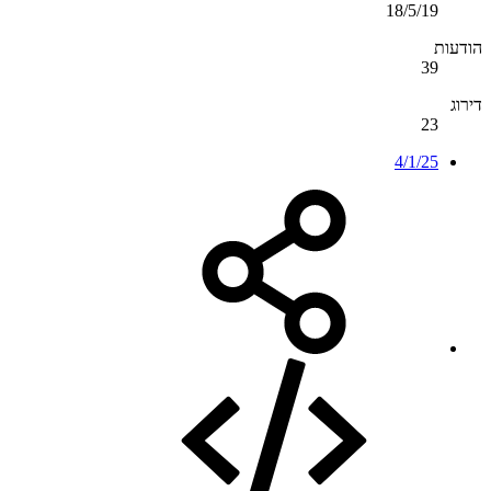
18/5/19
הודעות
39
דירוג
23
4/1/25