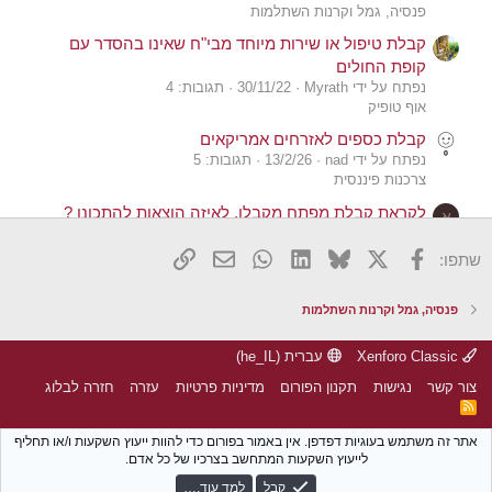
פנסיה, גמל וקרנות השתלמות
קבלת טיפול או שירות מיוחד מבי"ח שאינו בהסדר עם
קופת החולים
נפתח על ידי Myrath
30/11/22
תגובות: 4
אוף טופיק
קבלת כספים לאזרחים אמריקאים
נפתח על ידי nad
13/2/26
תגובות: 5
צרכנות פיננסית
לקראת קבלת מפתח מקבלן, לאיזה הוצאות להתכונן ?
א
נפתח על ידי אקסטרה
7/12/25
תגובות: 12
נדל"ן
X
פייסבוק
Bluesky
LinkedIn
WhatsApp
דואר אלקטרוני
הוסף קישור
שתפו:
דמי אבטלה VS קבלת זנבות במשכורת
נפתח על ידי algo.il
18/11/25
תגובות: 1
פנסיה, גמל וקרנות השתלמות
מיסים
Xenforo Classic
עברית (he_IL)
דמי אבטלה VS קבלת זנבות במשכורת
נפתח על ידי algo.il
18/11/25
תגובות: 8
צור קשר
נגישות
תקנון הפורום
מדיניות פרטיות
עזרה
חזרה לבלוג
מיסים
R
S
קבלת כסף מחו"ל בדולרים עבור יעוץ
N
S
אתר זה משתמש בעוגיות דפדפן. אין באמור בפורום כדי להוות ייעוץ השקעות ו/או תחליף
נפתח על ידי nolim
31/5/25
תגובות: 5
לייעוץ השקעות המתחשב בצרכיו של כל אדם.
יזמות והגדלת הכנסות
קבל
למד עוד.…