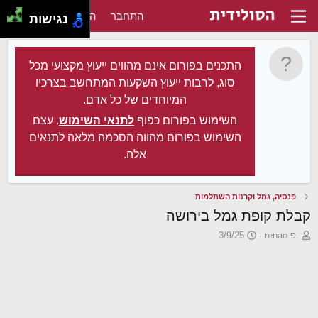
התחבר
הירשם
נגישות
התכנים בפורום אינם מהווים ייעוץ מקצועי מכל
סוג, לרבות ייעוץ השקעות המתחשב בצרכיו
המיוחדים של כל אדם.
השימוש בפורום כפוף
לתנאי השימוש
. עצם
השימוש בפורום מהווה הסכמה מלאה לתנאים
אלה.
פנסיה, גמל וקרנות השתלמות
קבלת קופת גמל בירושה
פ
פ
renao פ.
3/9/25
ו
ו
ת
ר
ח
ס
ה
ם
נ
ב
ו
ת