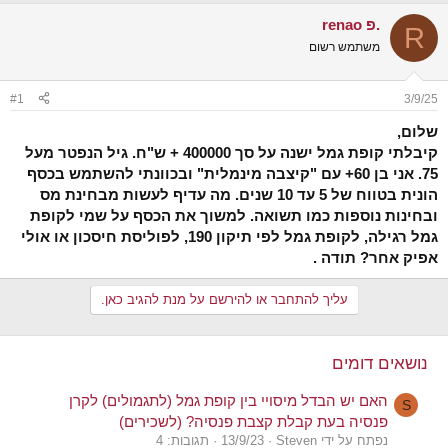
ש
א
renao פ.
א
ר
R
י
משתמש רשום
ך
#1
3/9/25
שלום,
קיבלתי קופת גמל ישנה על סך 400000 + ש"ח. גיל הנפטר מעל
75. אני בן 60+ עם "קיצבה מינמלית" ובכוונתי להשתמש בכסף
הונית בטווח של 5 עד 10 שנים. מה עדיף לעשות מבחינת מס
ובחינות נוספות כמו תשואה. למשוך את הכסף על שמי לקופת
גמל רגילה, לקופת גמל לפי תיקון 190, לפוליסת חיסכון או אולי
אפיק אחר? תודה .
עליך להתחבר או להירשם על מנת להגיב כאן.
נושאים דומים
האם יש הבדל מיסויי בין קופת גמל (לתגמולים) לקרן
S
פנסיה בעת קבלת קצבת פנסיה? (לשכירים)
נפתח על ידי Steven
13/9/23
תגובות: 4