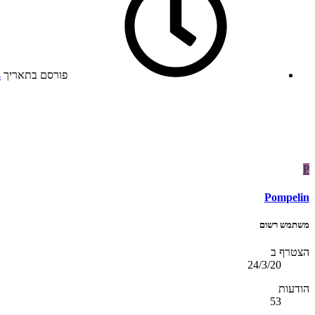
פורסם בתאריך
4
P
Pompelin
משתמש רשום
הצטרף ב
24/3/20
הודעות
53