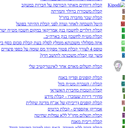
קבלת דיווחים מאתר הבורסה על חברות במעקב
S
קבלת משכורת בדולר והמרתה
S
קבלת שכר מחברה בחו"ל
M
היטל השבחה לאחר ועדה לפני קבלת ההיתר בפועל
B
קבלת דולרים לחשבון בנק אמריקאי במקום חשבון מט״ח ישר
B
קבלת מט״ח לחשבון בנק בארה״ב..
G
איזה מסלול/י משכנתא מומלץ לסלק בעת קבלת סכום כסף בי
V
טופס 4 לצורך קבלת פטור מפקיד מס שומה על כספי פיצויים
א
משך זמן קבלת משכנתה לתושב חוץ?
קבלת תשלום מאדם אחר לאינטרקטיב שלי
ד
קבלת קופונים ופדיון באגח
G
קבלת / העברת מט״ח בזול
ס
קבלת הטבות מחברת האשראי
I
מחירי דירות שנמכרו - קבלת מידע
R
קבלת קופנים (ריבית) של אג"ח מדינה שקלית
I
אמריקן אקספרס - קבלת כרטיס
ח
קבלת תשלום מחו"ל ללא עמלות שחיטה
ד
קבלת ריבית מאגח
S
קבלת דירה ללא תמורה- האם ניתן למכור כמשפר דיור?