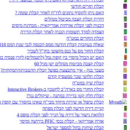
A
קבלת תזרים חודשי
S
האם ניתן להוסיף נתונים לדו"ח לאחר קבלת שומה ?
א
דחיית קבלת קצבה מביטול מנהלים
ח
הכנות לפני קבלת אזרחות אמריקאית - מבחינת מיסים
א
הצמדה למדד תשומות הבניה לאחר קבלת הדירה
L
קבלת החזרים במט"ח
E
שאלה בעקבות קבלת הודעה ממס הכנסה לגבי שנת המס 2018
J
קבלת החזר מס על כנס מקצועי בחו"ל לשכיר
S
האם יש הבדל מיסויי בין קופת גמל (לתגמולים) לקרן פנסיה 
A
קבלת קצבה מביטוח מנהלים ישן מגיל 60
N
מעבר בנק - איך מתבצעת בפועל קבלת ההטבות/התמקחות?
D
קבלת תלושי שכר ממעסיק קודם
U
קבלת שיק במט"ח
U
קבלת החזרי מס בארה"ב לחשבון ב-Interactive Brokers
M
קבלת חלק קטן בדירה במתנה - שיקולים נגד?
קבלת טיפול או שירות מיוחד מבי"ח שאינו בהסדר עם קופת ה
ה
קניית דירה חדשה לפני קבלת מפתח
R
הלוואת גישור על דירה על הנייר לפני קבלת טופס 4
A
אזרח אמריקאי - קבלת נכסי PFIC בירושה ומיסוי
א
קבלת שיחות בחול למספר ישראל