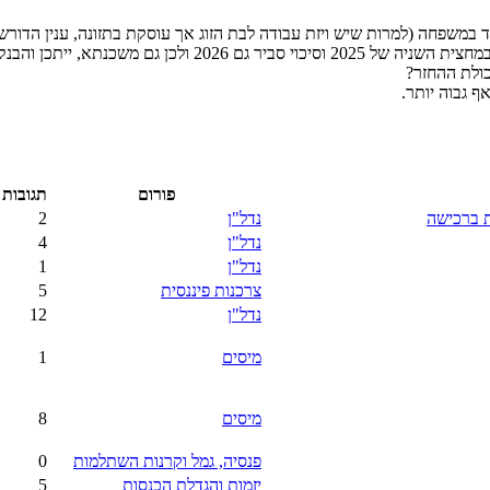
ולת ההחזר?
 גבוה יותר.
פורום
תגובות
ת ברכישה
נדל"ן
2
נדל"ן
4
נדל"ן
1
צרכנות פיננסית
5
נדל"ן
12
מיסים
1
מיסים
8
פנסיה, גמל וקרנות השתלמות
0
יזמות והגדלת הכנסות
5