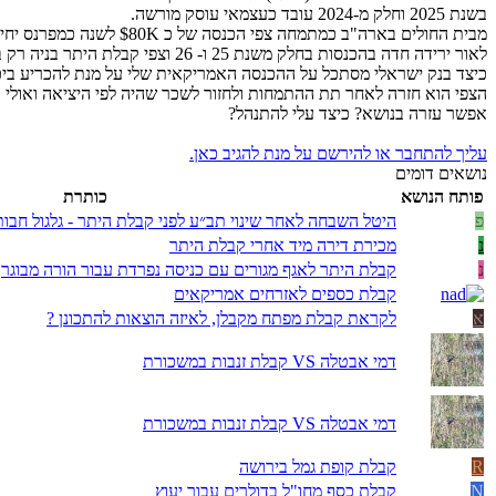
בשנת 2025 וחלק מ-2024 עובד כעצמאי עוסק מורשה.
מבית החולים בארה"ב כמתמחה צפי הכנסה של כ 80K$ לשנה כמפרנס יחיד במשפחה (למרות שיש ויזת עבודה לבת הזוג אך עוסקת בתזונה, ענין הדורש רישוי אמריקאי).
לאור ירידה חדה בהכנסות בחלק משנת 25 ו- 26 וצפי קבלת היתר בניה רק במחצית השניה של 2025 וסיכוי סביר גם 2026 ולכן גם משכנתא, ייתכן והבנק בארץ לא יאשר את גובה המימון אליו אני מכוון.
כיצד בנק ישראלי מסתכל על ההכנסה האמריקאית שלי על מנת להכריע ביכ
הצפי הוא חזרה לאחר תת ההתמחות ולחזור לשכר שהיה לפי היציאה ואולי אף
אפשר עזרה בנושא? כיצד עלי להתנהל?
עליך להתחבר או להירשם על מנת להגיב כאן.
נושאים דומים
פותח הנושא
כותרת
פ
היטל השבחה לאחר שינוי תב״ע לפני קבלת היתר - גלגול חבו
נ
מכירת דירה מיד אחרי קבלת היתר
נ
קבלת היתר לאגף מגורים עם כניסה נפרדת עבור הורה מבוגר
קבלת כספים לאזרחים אמריקאים
א
לקראת קבלת מפתח מקבלן, לאיזה הוצאות להתכונן ?
דמי אבטלה VS קבלת זנבות במשכורת
דמי אבטלה VS קבלת זנבות במשכורת
R
קבלת קופת גמל בירושה
N
קבלת כסף מחו"ל בדולרים עבור יעוץ