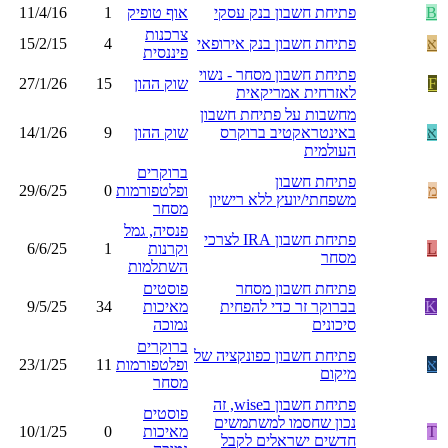
B
פתיחת חשבון בנק עסקי
אוף טופיק
1
11/4/16
צרכנות
א
פתיחת חשבון בנק אירופאי
4
15/2/15
פיננסית
פתיחת חשבון מסחר - נשוי
F
שוק ההון
15
27/1/26
לאזרחית אמריקאית
מחשבות על פתיחת חשבון
א
באינטראקטיב ברוקרס
שוק ההון
9
14/1/26
העולמית
ברוקרים
פתיחת חשבון
מ
ופלטפורמות
0
29/6/25
משפחתי/יועץ ללא רישיון
מסחר
פנסיה, גמל
פתיחת חשבון IRA לצרכי
L
וקרנות
1
6/6/25
מסחר
השתלמות
פתיחת חשבון מסחר
פוסטים
K
בברוקר זר כדי להפחית
מאיכות
34
9/5/25
סיכונים
נמוכה
ברוקרים
פתיחת חשבון כפונקציה של
א
ופלטפורמות
11
23/1/25
מיקום
מסחר
פתיחת חשבון בwise, זה
פוסטים
נכון שחסמו למשתמשים
T
מאיכות
0
10/1/25
חדשים ישראלים לקבל