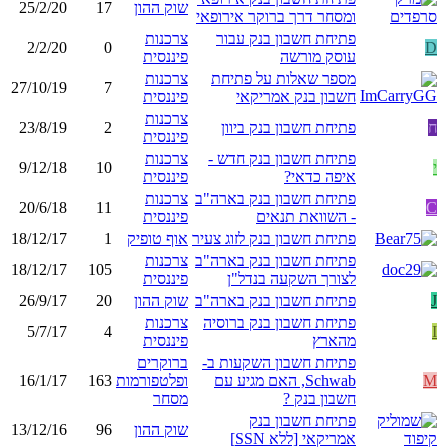
שוק ההון
17
25/2/20
ומסחר דרך ברוקר אירופאי
פתיחת חשבון בנק עבור
צרכנות
2/2/20
0
D
עוסק מורשה
פיננסית
מספר שאלות על פתיחת
צרכנות
27/10/19
7
חשבון בנק אמריקאי
פיננסית
צרכנות
ח
פתיחת חשבון בנק ביוון
2
23/8/19
פיננסית
פתיחת חשבון בנק חדש -
צרכנות
י
10
9/12/18
איפה כדאי?
פיננסית
פתיחת חשבון בנק בארה"ב
צרכנות
20/6/18
11
C
- השוואת תנאים
פיננסית
פתיחת חשבון בנק לזוג צעיר
אוף טופיק
1
18/12/17
פתיחת חשבון בנק בארה"ב
צרכנות
18/12/17
105
לצורך השקעה בנדל"ן
פיננסית
J
פתיחת חשבון בנק בארה"ב
שוק ההון
20
26/9/17
פתיחת חשבון בנק ברוסיה
צרכנות
5/7/17
4
I
מהארץ
פיננסית
פתיחת חשבון השקעות ב-
ברוקרים
M
Schwab, האם מגיע עם
ופלטפורמות
163
16/1/17
חשבון בנק ?
מסחר
פתיחת חשבון בנק
שוק ההון
96
13/12/16
אמריקאי [ללא SSN]