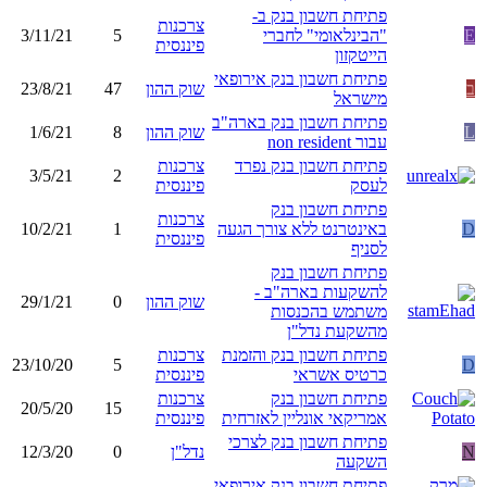
פתיחת חשבון בנק ב-
צרכנות
E
"הבינלאומי" לחברי
5
3/11/21
פיננסית
הייטקזון
פתיחת חשבון בנק אירופאי
ב
שוק ההון
47
23/8/21
מישראל
פתיחת חשבון בנק בארה"ב
L
שוק ההון
8
1/6/21
עבור non resident
פתיחת חשבון בנק נפרד
צרכנות
3/5/21
2
לעסק
פיננסית
פתיחת חשבון בנק
צרכנות
D
באינטרנט ללא צורך הגעה
1
10/2/21
פיננסית
לסניף
פתיחת חשבון בנק
להשקעות בארה"ב -
שוק ההון
0
29/1/21
משתמש בהכנסות
מהשקעת נדל"ן
פתיחת חשבון בנק והזמנת
צרכנות
23/10/20
5
D
כרטיס אשראי
פיננסית
פתיחת חשבון בנק
צרכנות
20/5/20
15
אמריקאי אונליין לאזרחית
פיננסית
פתיחת חשבון בנק לצרכי
N
נדל"ן
0
12/3/20
השקעה
פתיחת חשבון בנק אירופאי