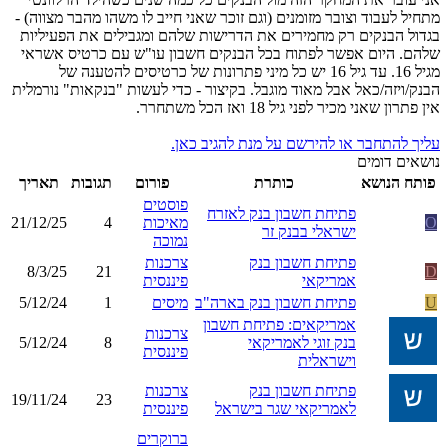
מתחיל לעבוד וצובר מזומנים (וגם זוכר שאני חייב לו משהו מהבר מצווה) -
בגדול הבנקים רק מחמירים את הדרישות שלהם ומגבילים את הפעיליות
שלהם. היום אפשר לפתוח בכל הבנקים חשבון עו"ש עם כרטיס אשראי
מגיל 16. עד גיל 16 יש כל מיני פתרונות של כרטיסים להטענה של
הבנק/ויזה/כאל אבל מאוד מוגבל. בקיצור - כדי לעשות "בנקאות" נורמלית
אין פתרון שאני מכיר לפני גיל 18 ואז הכל משתחרר.
עליך להתחבר או להירשם על מנת להגיב כאן.
נושאים דומים
פותח הנושא
כותרת
פורום
תגובות
תאריך
פוסטים
פתיחת חשבון בנק לאזרח
O
מאיכות
4
21/12/25
ישראלי בבנק זר
נמוכה
פתיחת חשבון בנק
צרכנות
8/3/25
21
D
אמריקאי
פיננסית
U
פתיחת חשבון בנק בארה"ב
מיסים
1
5/12/24
אמריקאים: פתיחת חשבון
צרכנות
בנק זוגי לאמריקאי
8
5/12/24
פיננסית
וישראלית
פתיחת חשבון בנק
צרכנות
19/11/24
23
לאמריקאי שגר בישראל
פיננסית
ברוקרים