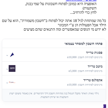
האופציה היא כמובן לפתוח חשבונות על שמי (בנק,
השקעות)
לחץ כדי להרחיב...
כל מה שמתחת לגיל 18 אתה יכול לפתוח ב"חשבון משמורת", הוא על שם
הילד אבל הפעולות הן ע"י המבוגר
לא ידוע מי הגופים שמאפשרים ומה התנאים שהם מציעים
פתחו חשבון למסחר עצמאי
פסגות טרייד
⌄
מינימום לפתיחת חשבון: ₪10,000
מיטב טרייד
⌄
מינימום לפתיחת חשבון: ₪5,000
אקסלנס טרייד
⌄
מינימום לפתיחת חשבון: ₪10,000
גילוי נאות: האתר מקבל תגמול בגין פתיחת חשבון דרך הקישורים. אין באמור משום ייעוץ
השקעות או שיווק השקעות.
C