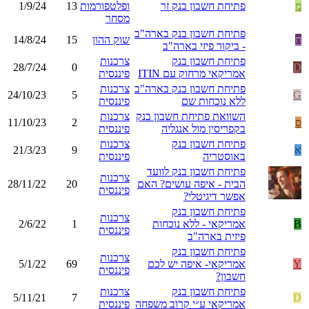
מ
פתיחת חשבון בנק זר
ופלטפורמות
13
1/9/24
מסחר
פתיחת חשבון בנק בארה"ב
ח
שוק ההון
15
14/8/24
- ביקור פיזי בארה"ב
פתיחת חשבון בנק
צרכנות
28/7/24
0
D
אמריקאי מרחוק עם ITIN
פיננסית
פתיחת חשבון בנק בארה"ב
צרכנות
24/10/23
5
G
ללא נוכחות שם
פיננסית
השוואת פתיחת חשבון בנק
צרכנות
ס
2
11/10/23
בקפריסין מול אנגליה
פיננסית
פתיחת חשבון בנק
צרכנות
א
9
21/3/23
באוסטריה
פיננסית
פתיחת חשבון בנק לוועד
צרכנות
הבית - איפה עושים? האם
20
28/11/22
פיננסית
אפשר דיגיטלי?
פתיחת חשבון בנק
צרכנות
B
אמריקאי - ללא נוכחות
1
2/6/22
פיננסית
פיזית בארה"ב
פתיחת חשבון בנק
צרכנות
Y
אמריקאי- איפה יש לכם
69
5/1/22
פיננסית
חשבון?
פתיחת חשבון בנק
צרכנות
5/11/21
7
D
אמריקאי ע״י קרוב משפחה
פיננסית