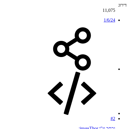
דירוג
11,075
1/6/24
#2
נכתב ע"י invesThor: