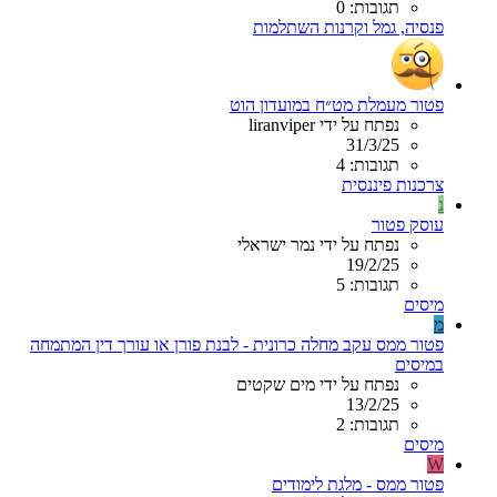
תגובות: 0
פנסיה, גמל וקרנות השתלמות
פטור מעמלת מט״ח במועדון הוט
נפתח על ידי liranviper
31/3/25
תגובות: 4
צרכנות פיננסית
נ
עוסק פטור
נפתח על ידי נמר ישראלי
19/2/25
תגובות: 5
מיסים
מ
פטור ממס עקב מחלה כרונית - לבנת פורן או עורך דין המתמחה
במיסים
נפתח על ידי מים שקטים
13/2/25
תגובות: 2
מיסים
W
פטור ממס - מלגת לימודים