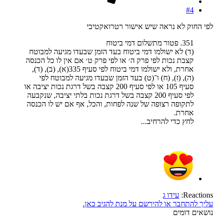
#4
לפי החוק לא נראה שיש אישור רטרואקטיבי
351. פטור מתשלום דמי ביטוח
(ד) לא ישולמו דמי ביטוח בעד הזמן שבעדו מגיעה למבוטח
קצבת נכות לפי פרק ה׳ או לפי פרק ט׳ אם אין לו כל הכנסה
אחרת, ולא ישולמו דמי ביטוח לפי סעיף 335(א), (ב), (ד),
(ה), (ז), (ח) ו־(ט) בעד הזמן שבעדו מגיעה למבוטח לפי
סעיף 105 או לפי סעיף 200 קצבה בשל דרגת נכות יציבה או
לפי סעיף 200 קצבה בשל דרגת נכות בלתי יציבה, שנקבעה
לתקופה רצופה של שנה לפחות, והכל, אף אם יש לו הכנסה
אחרת.
לחץ כדי להרחיב...
Reactions:
עידו ג
עליך להתחבר או להירשם על מנת להגיב כאן.
נושאים דומים