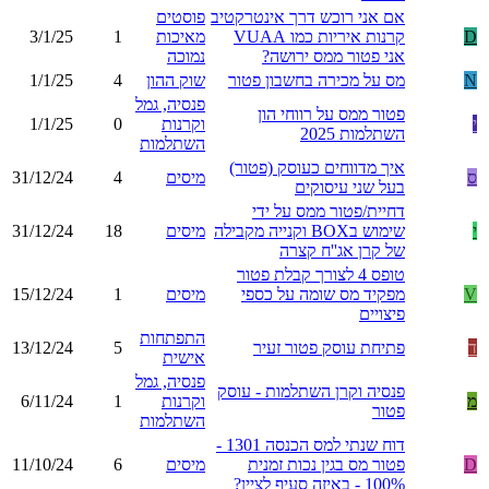
אם אני רוכש דרך אינטרקטיב
פוסטים
D
קרנות איריות כמו VUAA
מאיכות
1
3/1/25
אני פטור ממס ירושה?
נמוכה
N
מס על מכירה בחשבון פטור
שוק ההון
4
1/1/25
פנסיה, גמל
פטור ממס על רווחי הון
י
וקרנות
0
1/1/25
השתלמות 2025
השתלמות
איך מדווחים כעוסק (פטור)
ס
מיסים
4
31/12/24
בעל שני עיסוקים
דחיית/פטור ממס על ידי
י
שימוש בBOX וקנייה מקבילה
מיסים
18
31/12/24
של קרן אג''ח קצרה
טופס 4 לצורך קבלת פטור
V
מפקיד מס שומה על כספי
מיסים
1
15/12/24
פיצויים
התפתחות
ד
פתיחת עוסק פטור זעיר
5
13/12/24
אישית
פנסיה, גמל
פנסיה וקרן השתלמות - עוסק
מ
וקרנות
1
6/11/24
פטור
השתלמות
דוח שנתי למס הכנסה 1301 -
D
פטור מס בגין נכות זמנית
מיסים
6
11/10/24
100% - באיזה סעיף לציין?