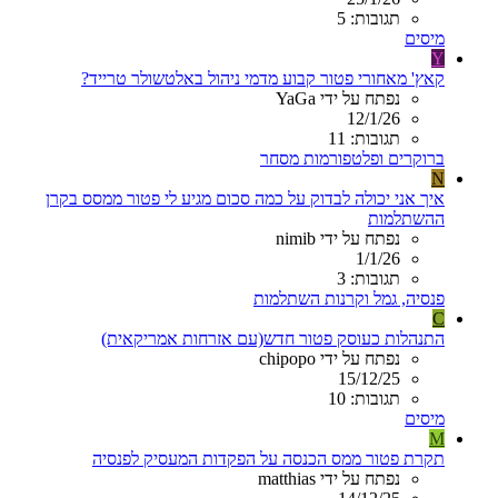
תגובות: 5
מיסים
Y
קאץ' מאחורי פטור קבוע מדמי ניהול באלטשולר טרייד?
נפתח על ידי YaGa
12/1/26
תגובות: 11
ברוקרים ופלטפורמות מסחר
N
איך אני יכולה לבדוק על כמה סכום מגיע לי פטור ממסס בקרן
ההשתלמות
נפתח על ידי nimib
1/1/26
תגובות: 3
פנסיה, גמל וקרנות השתלמות
C
התנהלות כעוסק פטור חדש(עם אזרחות אמריקאית)
נפתח על ידי chipopo
15/12/25
תגובות: 10
מיסים
M
תקרת פטור ממס הכנסה על הפקדות המעסיק לפנסיה
נפתח על ידי matthias