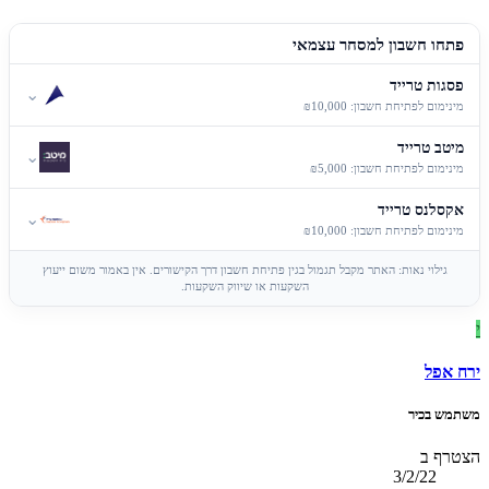
פתחו חשבון למסחר עצמאי
פסגות טרייד
⌄
מינימום לפתיחת חשבון: ₪10,000
מיטב טרייד
⌄
מינימום לפתיחת חשבון: ₪5,000
אקסלנס טרייד
⌄
מינימום לפתיחת חשבון: ₪10,000
גילוי נאות: האתר מקבל תגמול בגין פתיחת חשבון דרך הקישורים. אין באמור משום ייעוץ
השקעות או שיווק השקעות.
י
ירח אפל
משתמש בכיר
הצטרף ב
3/2/22