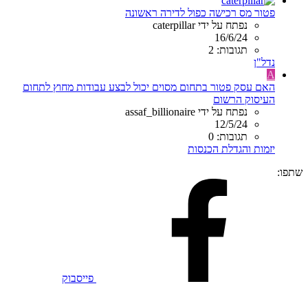
פטור מס רכישה כפול לדירה ראשונה
נפתח על ידי caterpillar
16/6/24
תגובות: 2
נדל"ן
A
האם עסק פטור בתחום מסוים יכול לבצע עבודות מחוץ לתחום
העיסוק הרשום
נפתח על ידי assaf_billionaire
12/5/24
תגובות: 0
יזמות והגדלת הכנסות
שתפו:
פייסבוק