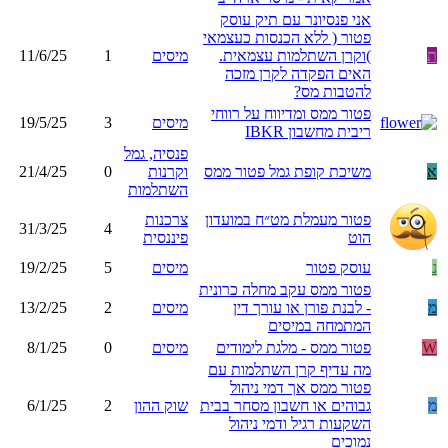
אני פנסיונר עם תיק עוסק
פטור ( ללא הכנסות כעצמאי
ת
)וקרן השתלמות עצמאית.
מיסים
1
11/6/25
האים הפקדה לקרן מזכה
להטבות מס?
פטור ממס ומדיווח על רווחי
מיסים
3
19/5/25
ריבית מחשבון IBKR
פנסיה, גמל
א
משיכת קופת גמל פטור ממס
וקרנות
0
21/4/25
השתלמות
פטור מעמלת מט״ח במועדון
צרכנות
31/3/25
4
הוט
פיננסית
נ
עוסק פטור
מיסים
5
19/2/25
פטור ממס עקב מחלה כרונית
מ
- לבנת פורן או עורך דין
מיסים
2
13/2/25
המתמחה במיסים
W
פטור ממס - מלגת לימודים
מיסים
0
8/1/25
מה עדיף קרן השתלמות עם
פטור ממס אך דמי ניהול
מ
גבוהים או חשבון מסחר בבית
שוק ההון
2
6/1/25
השקעות רגיל ודמי ניהול
נמוכים