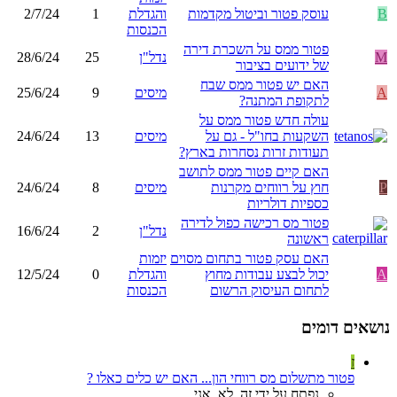
B
עוסק פטור וביטול מקדמות
והגדלת
1
2/7/24
הכנסות
פטור ממס על השכרת דירה
M
נדל"ן
25
28/6/24
של ידועים בציבור
האם יש פטור ממס שבח
A
מיסים
9
25/6/24
לתקופת המתנה?
עולה חדש פטור ממס על
השקעות בחו"ל - גם על
מיסים
13
24/6/24
תעודות זרות נסחרות בארץ?
האם קיים פטור ממס לתושב
P
חוץ על רווחים מקרנות
מיסים
8
24/6/24
כספיות דולריות
פטור מס רכישה כפול לדירה
נדל"ן
2
16/6/24
ראשונה
האם עסק פטור בתחום מסוים
יזמות
A
יכול לבצע עבודות מחוץ
והגדלת
0
12/5/24
לתחום העיסוק הרשום
הכנסות
נושאים דומים
ז
פטור מתשלום מס רווחי הון... האם יש כלים כאלו ?
נפתח על ידי זה_לא_אני