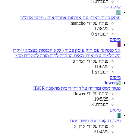
תגובות: 5
שוק ההון
M
עוסק פטור בארץ עם אזרחות אמריקאית - מיסוי ארה"ב
נפתח על ידי mancho
17/8/25
תגובות: 0
מיסים
ת
אני פנסיונר עם תיק עוסק פטור ( ללא הכנסות כעצמאי )וקרן
השתלמות עצמאית. האים הפקדה לקרן מזכה להטבות מס?
נפתח על ידי תמיד כן
11/6/25
תגובות: 1
מיסים
פטור ממס ומדיווח על רווחי ריבית מחשבון IBKR
נפתח על ידי flower
19/5/25
תגובות: 3
מיסים
א
משיכת קופת גמל פטור ממס
נפתח על ידי ארז_א
21/4/25