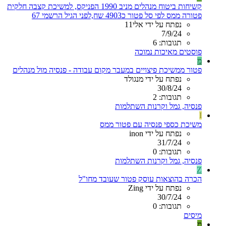
קשיחות ביטוח מנהלים מניב 1990 הפניקס, למשיכת קצבה חלקית
פטורה ממס לפי סל פטור כ4903 שח,לפני הגיל הרשמי 67
נפתח על ידי אלי11
7/9/24
תגובות: 6
פוסטים מאיכות נמוכה
מ
פטור ממשיכת פיצויים במעבר מקום עבודה - פנסיה מול מנהלים
נפתח על ידי מנגולד
30/8/24
תגובות: 2
פנסיה, גמל וקרנות השתלמות
I
משיכת כספי פנסיה עם פטור ממס
נפתח על ידי inon
31/7/24
תגובות: 0
פנסיה, גמל וקרנות השתלמות
Z
הכרה בהוצאות עוסק פטור שעובד מחו"ל
נפתח על ידי Zing
30/7/24
תגובות: 0
מיסים
מ