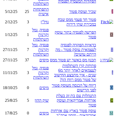
הפקדות המעסיק לפנסיה
השתלמות
התפתחות
J
שכיר ועוסק פטור
25
5/12/25
אישית
פטור חד פעמי ממס שבח
נדל"ן
3
2/12/25
במכירת שתי דירות
פנסיה, גמל
הפרשה לפנסיה בתור עוסק
O
וקרנות
1
1/12/25
פטור
השתלמות
כדאיות הפקדה לפנסיה
פנסיה, גמל
ח
לעצמאית עוסק פטור - מה
וקרנות
7
27/11/25
הייתם עושים?
השתלמות
תכנון מס כאשר יש פטור ממס
מיסים
37
27/11/25
פתיחת קרן השתלמות
פנסיה, גמל
לעצמאים לאחר יותר מ6
ג
וקרנות
3
11/11/25
שנים - איך מתבצע החישוב
השתלמות
של פטור ממס רווח הון?
דיווח על הכנסה מעוסק פטור
O
מיסים
0
18/10/25
לפני הרישום
התנהלות עם בת זוג בעלת
C
אזרחות אמריקאית ועוסק
שוק ההון
5
25/8/25
פטור
עוסק פטור בארץ עם אזרחות
M
מיסים
0
17/8/25
אמריקאית - מיסוי ארה"ב