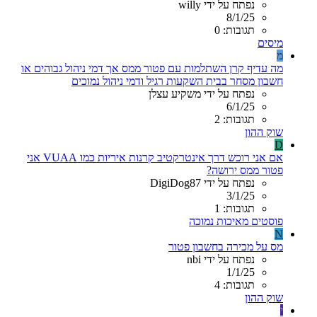
נפתח על ידי willy
8/1/25
תגובות: 0
מיסים
מ
מה עדיף קרן השתלמות עם פטור ממס אך דמי ניהול גבוהים או
חשבון מסחר בבית השקעות רגיל ודמי ניהול נמוכים
נפתח על ידי משקיע עצלן
6/1/25
תגובות: 2
שוק ההון
D
אם אני רוכש דרך אינטרקטיב קרנות איריות כמו VUAA אני
פטור ממס ירושה?
נפתח על ידי DigiDog87
3/1/25
תגובות: 1
פוסטים מאיכות נמוכה
N
מס על מכירה בחשבון פטור
נפתח על ידי nbi
1/1/25
תגובות: 4
שוק ההון
י