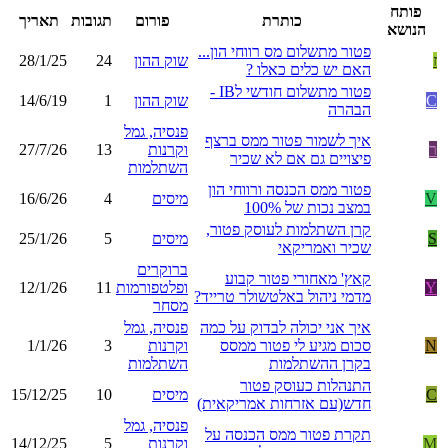
פותח
כותרת
פורום
תגובות
תאריך
הנושא
פטור מתשלום מס רווחי הון...
ז
שוק ההון
24
28/1/25
האם יש כלים כאלו ?
פטור מתשלום חודשי לIB -
C
שוק ההון
1
14/6/19
הבהרה
פנסיה, גמל
איך לשמור פטור ממס ברצף
ר
וקרנות
13
27/7/26
פיצויים גם אם לא שכיר
השתלמות
פטור ממס הכנסה ורווחי הון
V
מיסים
4
16/6/26
במצב נכות של 100%
קרן השתלמות לעוסק פטור,
S
מיסים
5
25/1/26
שכיר ואמריקאי
ברוקרים
קאץ' מאחורי פטור קבוע
Y
ופלטפורמות
11
12/1/26
מדמי ניהול באלטשולר טרייד?
מסחר
איך אני יכולה לבדוק על כמה
פנסיה, גמל
N
סכום מגיע לי פטור ממסס
וקרנות
3
1/1/26
בקרן ההשתלמות
השתלמות
התנהלות כעוסק פטור
C
מיסים
10
15/12/25
חדש(עם אזרחות אמריקאית)
פנסיה, גמל
תקרת פטור ממס הכנסה על
M
וקרנות
5
14/12/25