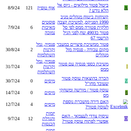
ביטול פטור מילואים - גיוס אל
A
אוף טופיק
121
8/9/24
הלא נודע ?
קשיחות ביטוח מנהלים מניב
1990 הפניקס, למשיכת קצבה
פוסטים
א
חלקית פטורה ממס לפי סל
מאיכות
6
7/9/24
פטור כ4903 שח,לפני הגיל
נמוכה
הרשמי 67
פטור ממשיכת פיצויים במעבר
פנסיה, גמל
מ
מקום עבודה - פנסיה מול
וקרנות
2
30/8/24
מנהלים
השתלמות
פנסיה, גמל
משיכת כספי פנסיה עם פטור
I
וקרנות
0
31/7/24
ממס
השתלמות
הכרה בהוצאות עוסק פטור
Z
מיסים
0
30/7/24
שעובד מחו"ל
עוסק פטור / מורשה ומשחקי
מ
מיסים
0
14/7/24
מס
האם דירה מושכרת נוספת
מיסים
4
12/7/24
לעוסק פטור?
יזמות
עיסוק צדדי לעצמאי - האם
O
והגדלת
12
9/7/24
אפשרי לפתוח עוסק פטור?
הכנסות
יזמות