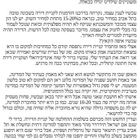
ומעוניינים שילדינו יגדלו ככאלה.
עכשיו לענין עצמו, נקרתה בדרכנו הזדמנות לקניית דירה בשכונה טובה
בתל אביב במחיר טוב, כנראה כ15-20% מתחת למחיר השוק. יש לנו הון
עצמי מכובד והמשכנתא שניקח לא תהיה מפלצתית וכזאת שנוכל לעמוד
בה מבלי לחנוק את עצמנו. מדובר בעסקה טובה לכל הדעות. הדירה תהיה
מיועדת למגורים לטווח הארוך.
עכשיו איפה הקאץ'?
אצלי מאז ומתמיד קניית דירה נתפסה קודם כל כמחויבות למקום בו היא
נמצאת וכהבעת אמון באותו מקום. סוג של נטיית שורשים ואמירה שכאן
אני רואה את העתיד שלי. עכשיו ברור לי שזה אינדיבידואלי ושקניית דירה
אינה חתונה קתולית, ובכל זאת, מבחינתי ככה זה מרגיש.
האופן שבו זה מתקשר לנושא הוא שאני לא מאמין בעתיד של המדינה,
אני באמת חושב שפניה של המדינה בלונג ראן הם למקום לא טוב בלשון
המעטה. יש לי ספק גדול באפשרות של המשך קיומה של המדינה כמדינה
מערבית ודמוקרטית. וזה יקרה נטו בגלל הדמוגרפיה.
אישתי לא חושבת שאני טועה אבל היא יותר בכאן ועכשיו, פחות מעסיק
אותה מה יקרה פה בעוד 10-20 שנים. כמו כן היא יותר מחוברת למדינה,
יש לה גם משפחה גדולה שהיא נורא מחוברת אליה שחיה פה, וכולם בגדול
פה כדי להישאר.
ועדיין החשש הזה מכרסם בשלמות ההחלטה של קניית הדירה. ברור לי
שגם אם ישראל תידרדר מהר מאוד ותהפוך למדינה דתית ונחשלת אז תל
אביב עדיין תישאר בועה של נורמליות ושפיות, אבל ברור שגם היא תיפגע
מהמצב בשלב כלשהו והחיים יהפכו פה לבלתי נסבלים גם למי שחי בבועה