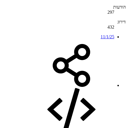
הודעות
297
דירוג
432
11/1/25