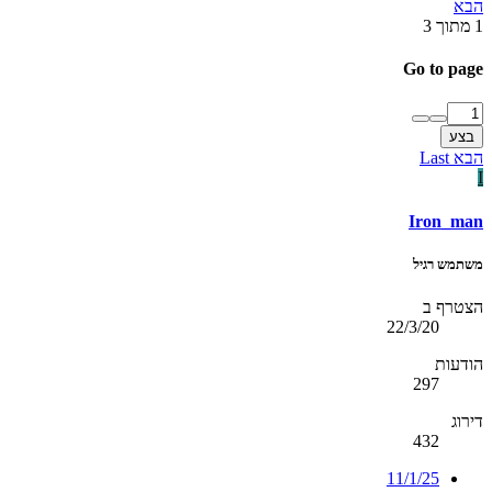
הבא
1 מתוך 3
Go to page
בצע
הבא
Last
I
Iron_man
משתמש רגיל
הצטרף ב
22/3/20
הודעות
297
דירוג
432
11/1/25