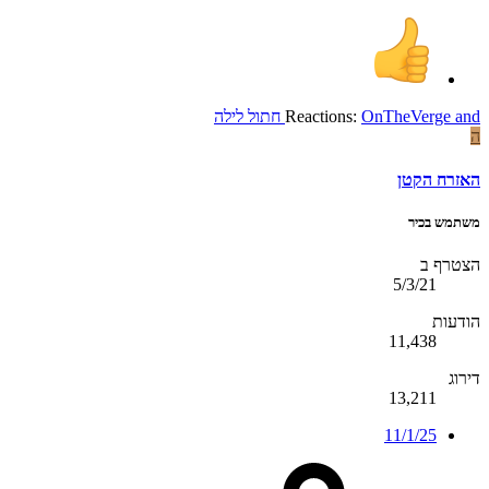
and
OnTheVerge
Reactions:
חתול לילה
ה
האזרח הקטן
משתמש בכיר
הצטרף ב
5/3/21
הודעות
11,438
דירוג
13,211
11/1/25