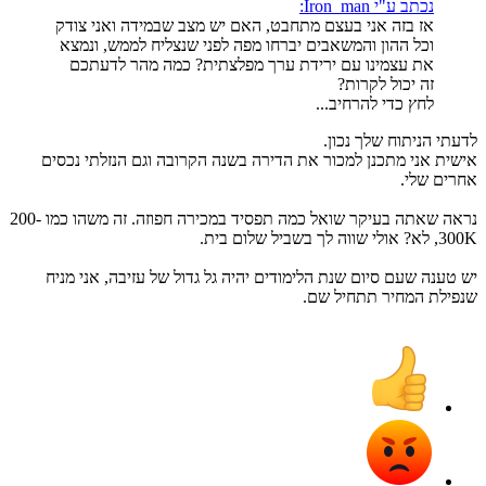
נכתב ע"י Iron_man:
אז בזה אני בעצם מתחבט, האם יש מצב שבמידה ואני צודק
וכל ההון והמשאבים יברחו מפה לפני שנצליח לממש, ונמצא
את עצמינו עם ירידת ערך מפלצתית? כמה מהר לדעתכם
זה יכול לקרות?
לחץ כדי להרחיב...
לדעתי הניתוח שלך נכון.
אישית אני מתכנן למכור את הדירה בשנה הקרובה וגם הנזלתי נכסים
אחרים שלי.
נראה שאתה בעיקר שואל כמה תפסיד במכירה חפוזה. זה משהו כמו 200-
300K, לא? אולי שווה לך בשביל שלום בית.
יש טענה שעם סיום שנת הלימודים יהיה גל גדול של עזיבה, אני מניח
שנפילת המחיר תתחיל שם.