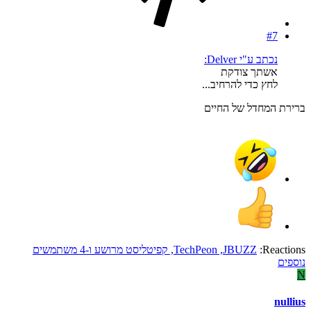
#7
נכתב ע"י Delver:
אשתך צודקת
לחץ כדי להרחיב...
ברירת המחדל של החיים
Reactions:
JBUZZ
,
TechPeon
,
קפיטליסט מרושע
ו-4 משתמשים
נוספים
N
nullius