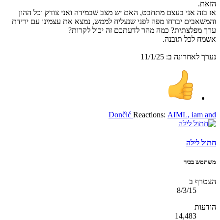
הזאת.
אז בזה אני בעצם מתחבט, האם יש מצב שבמידה ואני צודק וכל ההון
והמשאבים יברחו מפה לפני שנצליח לממש, נמצא את עצמינו עם ירידת
ערך מפלצתית? כמה מהר לדעתכם זה יכול לקרות?
אשמח לכל תובנה.
נערך לאחרונה ב:
11/1/25
Dončić
Reactions:
AIML
,
iam
and
חתול לילה
משתמש בכיר
הצטרף ב
8/3/15
הודעות
14,483