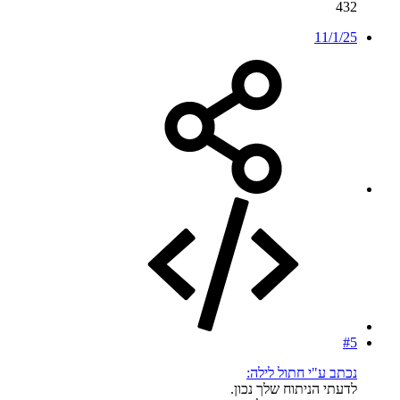
432
11/1/25
#5
נכתב ע"י חתול לילה:
לדעתי הניתוח שלך נכון.