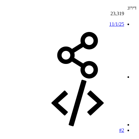
דירוג
23,319
11/1/25
#2