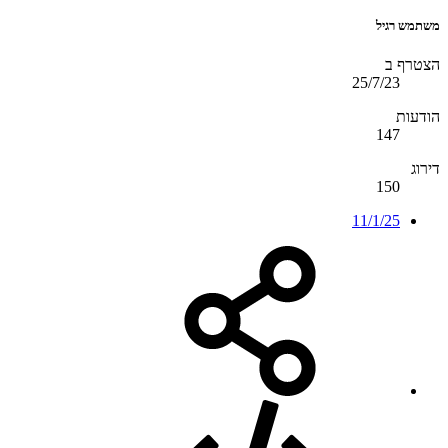
משתמש רגיל
הצטרף ב
25/7/23
הודעות
147
דירוג
150
11/1/25