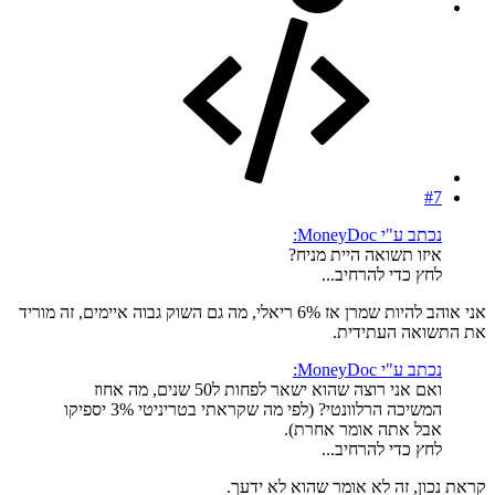
#7
נכתב ע"י MoneyDoc:
איזו תשואה היית מניח?
לחץ כדי להרחיב...
אני אוהב להיות שמרן אז 6% ריאלי, מה גם השוק גבוה איימים, זה מוריד
את התשואה העתידית.
נכתב ע"י MoneyDoc:
ואם אני רוצה שהוא ישאר לפחות ל50 שנים, מה אחוז
המשיכה הרלוונטי? (לפי מה שקראתי בטריניטי 3% יספיקו
אבל אתה אומר אחרת).
לחץ כדי להרחיב...
קראת נכון, זה לא אומר שהוא לא ידעך.