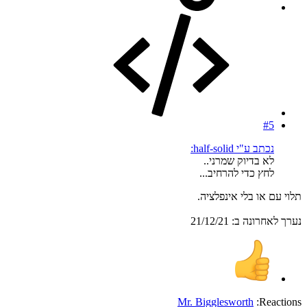
#5
נכתב ע"י half-solid:
לא בדיוק שמרני..
לחץ כדי להרחיב...
תלוי עם או בלי אינפלציה.
נערך לאחרונה ב:
21/12/21
Mr. Bigglesworth
Reactions: