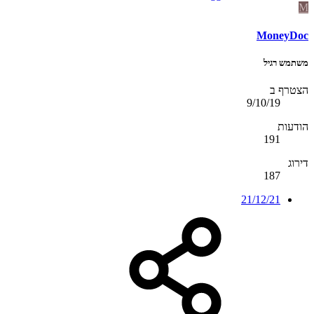
M
MoneyDoc
משתמש רגיל
הצטרף ב
9/10/19
הודעות
191
דירוג
187
21/12/21