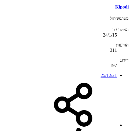
Kipodi
משתמש רגיל
הצטרף ב
24/1/15
הודעות
311
דירוג
197
25/12/21