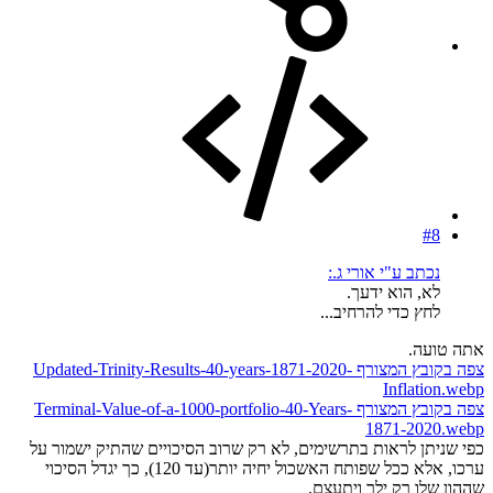
#8
נכתב ע"י אורי ג.:
לא, הוא ידעך.
לחץ כדי להרחיב...
אתה טועה.
צפה בקובץ המצורף Updated-Trinity-Results-40-years-1871-2020-
Inflation.webp
צפה בקובץ המצורף Terminal-Value-of-a-1000-portfolio-40-Years-
1871-2020.webp
כפי שניתן לראות בתרשימים, לא רק שרוב הסיכויים שהתיק ישמור על
ערכו, אלא ככל שפותח האשכול יחיה יותר(עד 120), כך יגדל הסיכוי
שההון שלו רק ילך ויתעצם.