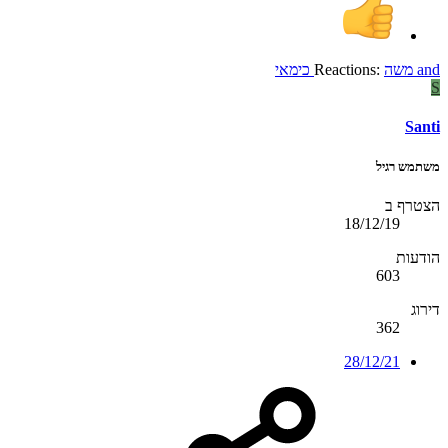
and
משה
Reactions:
כימאי
S
Santi
משתמש רגיל
הצטרף ב
18/12/19
הודעות
603
דירוג
362
28/12/21