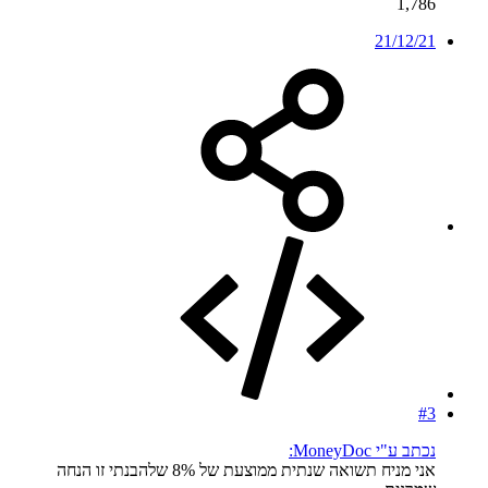
1,786
21/12/21
#3
נכתב ע"י MoneyDoc:
אני מניח תשואה שנתית ממוצעת של 8% שלהבנתי זו הנחה