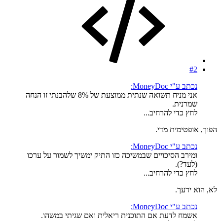
#2
נכתב ע"י MoneyDoc:
אני מניח תשואה שנתית ממוצעת של 8% שלהבנתי זו הנחה
שמרנית.
לחץ כדי להרחיב...
הפוך, אופטימית מדי.
נכתב ע"י MoneyDoc:
ומירב הסיכויים שבמשיכה כזו התיק ימשיך לשמור על ערכו
(לעד?).
לחץ כדי להרחיב...
לא, הוא ידעך.
נכתב ע"י MoneyDoc:
אשמח לדעת אם התוכנית ריאלית ואם שגיתי במשהו.