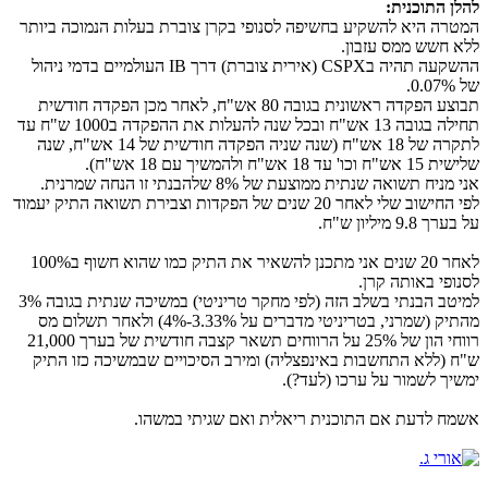
להלן התוכנית:
המטרה היא להשקיע בחשיפה לסנופי בקרן צוברת בעלות הנמוכה ביותר
ללא חשש ממס עזבון.
ההשקעה תהיה בCSPX (אירית צוברת) דרך IB העולמיים בדמי ניהול
של 0.07%.
תבוצע הפקדה ראשונית בגובה 80 אש"ח, לאחר מכן הפקדה חודשית
תחילה בגובה 13 אש"ח ובכל שנה להעלות את ההפקדה ב1000 ש"ח עד
לתקרה של 18 אש"ח (שנה שניה הפקדה חודשית של 14 אש"ח, שנה
שלישית 15 אש"ח וכו' עד 18 אש"ח ולהמשיך עם 18 אש"ח).
אני מניח תשואה שנתית ממוצעת של 8% שלהבנתי זו הנחה שמרנית.
לפי החישוב שלי לאחר 20 שנים של הפקדות וצבירת תשואה התיק יעמוד
על בערך 9.8 מיליון ש"ח.
לאחר 20 שנים אני מתכנן להשאיר את התיק כמו שהוא חשוף ב100%
לסנופי באותה קרן.
למיטב הבנתי בשלב הזה (לפי מחקר טריניטי) במשיכה שנתית בגובה 3%
מהתיק (שמרני, בטריניטי מדברים על 3.33%-4%) ולאחר תשלום מס
רווחי הון של 25% על הרווחים תשאר קצבה חודשית של בערך 21,000
ש"ח (ללא התחשבות באינפצליה) ומירב הסיכויים שבמשיכה כזו התיק
ימשיך לשמור על ערכו (לעד?).
אשמח לדעת אם התוכנית ריאלית ואם שגיתי במשהו.