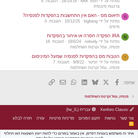
נפתח על ידי תומר אאא
28/10/19
תגובות: 6
צרכנות פיננסית
תיאום מס - האם אין התחשבות בהפקדות לפנסיה?
B
נפתח על ידי bigbang
10/12/25
תגובות: 0
מיסים
IRA הפקדה חסרה או איחור בהפקדות
N
נפתח על ידי nobody
18/6/24
תגובות: 18
פנסיה, גמל וקרנות השתלמות
הטבות מס בהפקדות לפנסיה שמעל המינימום
י
נפתח על ידי יופיטר
9/8/22
תגובות: 7
פנסיה, גמל וקרנות השתלמות
אחריות סוכן פנסיוני על תקלה בהפקדות
א
X
פייסבוק
Bluesky
LinkedIn
WhatsApp
דואר אלקטרוני
הוסף קישור
שתפו:
נפתח על ידי איילת גיל
4/12/19
תגובות: 4
צרכנות פיננסית
פיצוי על עיכוב בהפקדות ל-IRA
פנסיה, גמל וקרנות השתלמות
נפתח על ידי שמוליק קיפוד
31/5/19
תגובות: 31
צרכנות פיננסית
Xenforo Classic
עברית (he_IL)
"צביעת" כספים בהפקדות לאפיקים פנסיוניים
צור קשר
נגישות
תקנון הפורום
מדיניות פרטיות
עזרה
חזרה לבלוג
G
נפתח על ידי Glazgo
23/2/17
תגובות: 36
R
S
צרכנות פיננסית
S
אתר זה משתמש בעוגיות דפדפן. אין באמור בפורום כדי להוות ייעוץ השקעות ו/או תחליף
בעיות בהפקדות הפנסיונית