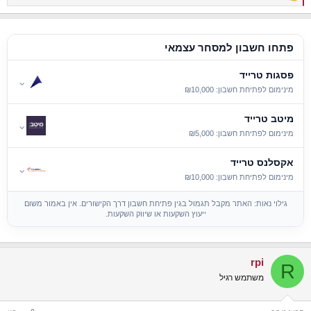
R
e
a
c
t
פתחו חשבון למסחר עצמאי
i
o
פסגות טרייד
n
⌄
s
מינימום לפתיחת חשבון: ₪10,000
:
מיטב טרייד
⌄
מינימום לפתיחת חשבון: ₪5,000
אקסלנס טרייד
⌄
מינימום לפתיחת חשבון: ₪10,000
גילוי נאות: האתר מקבל תגמול בגין פתיחת חשבון דרך הקישורים. אין באמור משום
ייעוץ השקעות או שיווק השקעות.
rpi
R
משתמש רגיל