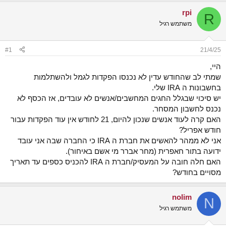
ש
א
rpi
א
ר
R
י
משתמש רגיל
ך
#1
21/4/25
היי,
שמתי לב שהחודש עדין לא נכנסו הפקדות לגמל ולהשתלמות
בחשבונות ה IRA שלי.
יש סיכוי שבגלל החגים המחשבים/אנשים לא עובדים, אז הכסף לא
נכנס לחשבון המסחר.
האם קרה לעוד אנשים שנכון להיום, 21 לחודש אין עוד הפקדות עבור
חודש אפריל?
אני לא ממהר להאשים את חברת ה IRA כי החברה שבה אני עובד
ידועה בתור חאפרית (מחר אברר מי אשם באיחור).
האם חלה חובה על המעסיק/חברת ה IRA להכניס כספים עד תאריך
מסויים בחודש?
nolim
N
משתמש רגיל