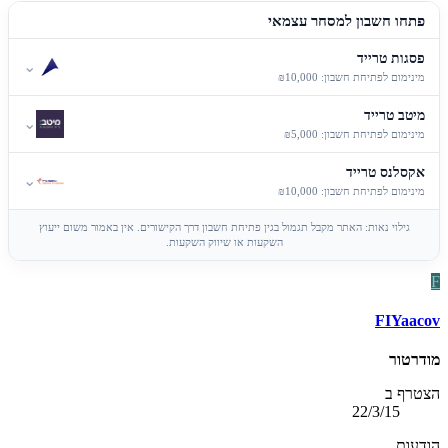
פתחו חשבון למסחר עצמאי
פסגות טרייד
⌄
מינימום לפתיחת חשבון: ₪10,000
מיטב טרייד
⌄
מינימום לפתיחת חשבון: ₪5,000
אקסלנס טרייד
⌄
מינימום לפתיחת חשבון: ₪10,000
גילוי נאות: האתר מקבל תגמול בגין פתיחת חשבון דרך הקישורים. אין באמור משום ייעוץ
השקעות או שיווק השקעות.
F
FIYaacov
מודרטור
הצטרף ב
22/3/15
הודעות