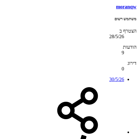
moranqw
משתמש רשום
הצטרף ב
28/5/26
הודעות
9
דירוג
0
30/5/26