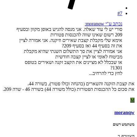
#7
נכתב ע"י moranqw:
סורי יש לי עוד שאלה. אני מנסה להגיש באופן מקוון ובסעיף
209 רשום שאינו שווה להכנסות פטורות
אימא שלי מקבלת קצבת שאירים וזיקנה. אני אמורה לציין
את זה בסעיף 44 ואז בסעיף 209?
אני אמורה לציין את סך התשלום השנתי שהיא מקבלת
מביטוח לאומי או לציין קצבה חודשית
או שבכלל לא מציינים את הקצב זקנה ושאירים בטופס
1301?
לחץ כדי להרחיב...
את קצבת הזקנה והשארים (בהנחה וכולו פטור), בשורה 44.
את סכום כל ההכנסות הפטורות (כולל משורה 44) בשורה 46 - שדה 209.
M
moranqw
משתמש רשום
הצטרף ב