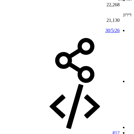
22,268
דירוג
21,130
30/5/26
#12