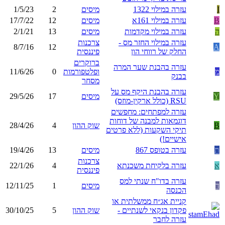
I
עזרה במילוי 1322
מיסים
2
1/5/23
B
עזרה במילוי 161א
מיסים
12
17/7/22
ה
עזרה במילוי מקדמות
מיסים
13
2/1/21
עזרה במילוי החזר מס -
צרכנות
8/7/16
12
A
החלק של רווחי הון
פיננסית
ברוקרים
עזרה בהבנת שער המרה
מ
ופלטפורמות
0
11/6/26
בבנק
מסחר
עזרה בהבנת היקף מס על
Y
מיסים
17
29/5/26
RSU (כולל ארקין-מוזס)
עזרה למפתחים: מחפשים
דוגמאות למבנה של דוחות
B
שוק ההון
4
28/4/26
תיקי השקעות (ללא פרטים
אישיים!)
ת
עזרה בטופס 867
מיסים
13
19/4/26
צרכנות
א
עזרה בלקיחת משכנתא
4
22/1/26
פיננסית
עזרה בדו"ח שנתי למס
ד
מיסים
1
12/11/25
הכנסה
קניית אג״ח ממשלתית או
פקדון בנקאי לשנתיים -
שוק ההון
5
30/10/25
עזרה לחבר