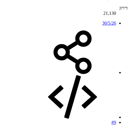
דירוג
21,130
30/5/26
#9