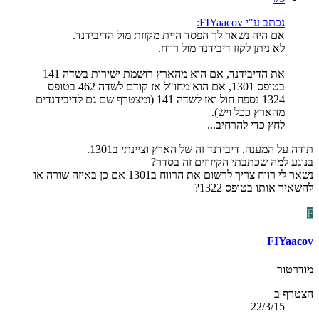
נכתב ע"י FIYaacov:
אם היה נשאר לך הפסד היית מקזזת מול הדיבידנד.
לא ניתן לקזז דיבידנד מול רווח.
את הדיבידנד, אם הוא מהארץ רושמת ישירות בשדה 141
בטופס 1301, אם הוא מחו"ל אז קודם לשדה 462 בטופס
1324 נספח חול ואז לשדה 141 (ומצטרף שם גם לדיבידנדים
מהארץ ככל ויש).
לחץ כדי להרחיב...
תודה על המענה. דיבידנד זה של הארץ וציינתי ב1301.
בנוגע למה שכתבתי הקיזוזים זה בסדר?
נשאר לי רווח צריך לרשום את הרווח ב1301 אם כן באיזה שורה או
להשאיר אותו בטופס 1322?
F
FIYaacov
מודרטור
הצטרף ב
22/3/15