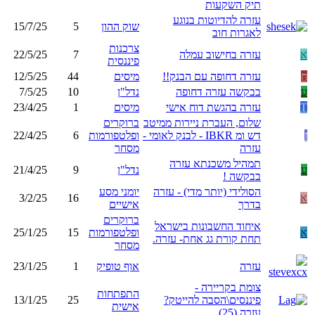
תיק השקעות
עזרה להדיוטות בנוגע
שוק ההון
5
15/7/25
לאגרות חוב
צרכנות
א
עזרה בחישוב עמלה
7
22/5/25
פיננסית
ח
עזרה דחופה עם הבנק!!
מיסים
44
12/5/25
ע
בבקשה עזרה דחופה
נדל"ן
10
7/5/25
T
עזרה בהגשת דוח אישי
מיסים
1
23/4/25
שלום, העברת ניירות ממיטב
ברוקרים
ז
דש ומ IBKR - לבנק לאומי -
ופלטפורמות
6
22/4/25
עזרה
מסחר
תמהיל משכנתא עזרה
ע
נדל"ן
9
21/4/25
בבקשה !
הסולידי (יותר מדי) - עזרה
יומני מסע
א
16
3/2/25
בדרך
אישיים
ברוקרים
איחוד החשבונות בישראל
א
ופלטפורמות
15
25/1/25
תחת קורת גג אחת- עזרה.
מסחר
עזרה
אוף טופיק
1
23/1/25
צומת בקריירה -
התפתחות
פיננסים\הסבה להייטק?
25
13/1/25
אישית
עזרה (25)