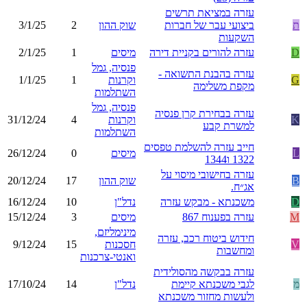
עזרה במציאת תרשים
ת
ביצועי עבר של חברות
שוק ההון
2
3/1/25
השקעות
D
עזרה להורים בקניית דירה
מיסים
1
2/1/25
פנסיה, גמל
עזרה בהבנת התשואה -
G
וקרנות
1
1/1/25
מקפת משלימה
השתלמות
פנסיה, גמל
עזרה בבחירת קרן פנסיה
K
וקרנות
4
31/12/24
למשרת קבע
השתלמות
חייב עזרה להשלמת טפסים
L
מיסים
0
26/12/24
1322 ו1344
עזרה בחישובי מיסוי על
B
שוק ההון
17
20/12/24
אג״ח.
D
משכנתא - מבקש עזרה
נדל"ן
10
16/12/24
M
עזרה בפענוח 867
מיסים
3
15/12/24
מינימליזם,
חידוש ביטוח רכב, עזרה
V
חסכנות
15
9/12/24
ומחשבות
ואנטי-צרכנות
עזרה בבקשה מהסולידית
מ
לגבי משכנתא קיימת
נדל"ן
14
17/10/24
ולעשות מחזור משכנתא