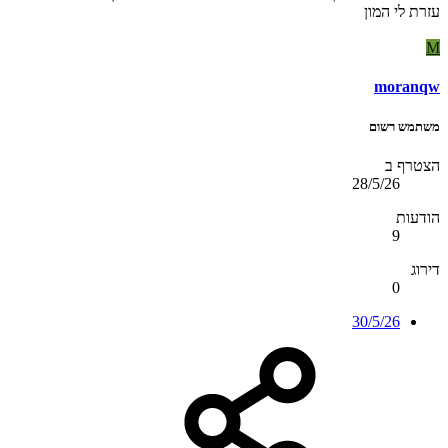
עזרת לי המון
M
moranqw
משתמש רשום
הצטרף ב
28/5/26
הודעות
9
דירוג
0
30/5/26