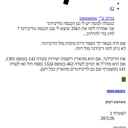
#2
נכתב ע"י moranqw:
בטבלה למטה יש לי גם הכנסה מדיבידנד
אני אמורה לקזז את ה35k שיצא לי עם הכנסה מדיבידנד ?
לחץ כדי להרחיב...
אם היה נשאר לך הפסד היית מקזזת מול הדיבידנד.
לא ניתן לקזז דיבידנד מול רווח.
את הדיבידנד, אם הוא מהארץ רושמת ישירות בשדה 141 בטופס 1301,
אם הוא מחו"ל אז קודם לשדה 462 בטופס 1324 נספח חול ואז לשדה
141 (ומצטרף שם גם לדיבידנדים מהארץ ככל ויש).
M
moranqw
משתמש רשום
הצטרף ב
28/5/26
הודעות