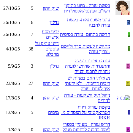
בקשת עזרה - סיוע בתיקון
שוק ההון
5
27/10/25
השו"ב הפיננסי/אקסולידית
עוגני משכנתאות- בקשת
ק
נדל"ן
6
26/10/25
עזרה להבנה
יומני מסע
ג
חדשה בתחום -עזרה בסיסית
7
26/10/25
אישיים
דיוני עומק על
מתקשה לעשות סדר וליישם
I
פוסטים
38
4/10/25
- צריך עזרה
מהבלוג
עזרה באיתור בקשה
B
והתנגדויות שהוגשו לועדה
נדל"ן
3
5/9/25
מחוזית לתכנון ובנייה
נשאלתי האם במניות יש
Y
ריבית דריבית - ולא ידעתי
שוק ההון
27
23/8/25
איך לענות. עזרה
ניהול תיק השקעות - עזרה
שוק ההון
4
17/8/25
להורים
בקשת עזרה: דיווח
J
רטרואקטיבי על הפסדים מ-
מיסים
5
13/8/25
IBKR
דרוש עזרה - מעוניין בספרי
B
לימוד כהכנה לבחינות מנהל
שוק ההון
0
1/8/25