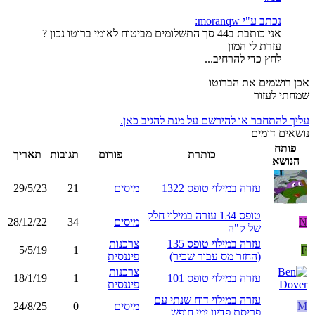
נכתב ע"י moranqw:
אני כותבת ב44 סך התשלומים מביטוח לאומי ברוטו נכון ?
עזרת לי המון
לחץ כדי להרחיב...
אכן רושמים את הברוטו
שמחתי לעזור
עליך להתחבר או להירשם על מנת להגיב כאן.
נושאים דומים
פותח
כותרת
פורום
תגובות
תאריך
הנושא
עזרה במילוי טופס 1322
מיסים
21
29/5/23
טופס 134 עזרה במילוי חלק
N
מיסים
34
28/12/22
של ק"ה
עזרה במילוי טופס 135
צרכנות
5/5/19
1
F
(החזר מס עבור שכיר)
פיננסית
צרכנות
עזרה במילוי טופס 101
1
18/1/19
פיננסית
עזרה במילוי דוח שנתי עם
M
מיסים
0
24/8/25
פריסת פדיון ימי חופש