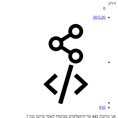
דירוג
0
30/5/26
#10
אני כותבת ב44 סך התשלומים מביטוח לאומי ברוטו נכון ?