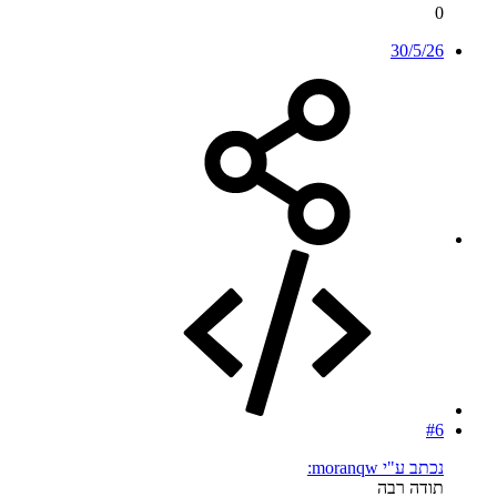
0
30/5/26
#6
נכתב ע"י moranqw:
תודה רבה