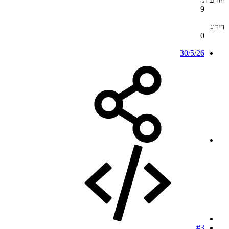
9
דירוג
0
30/5/26
#3