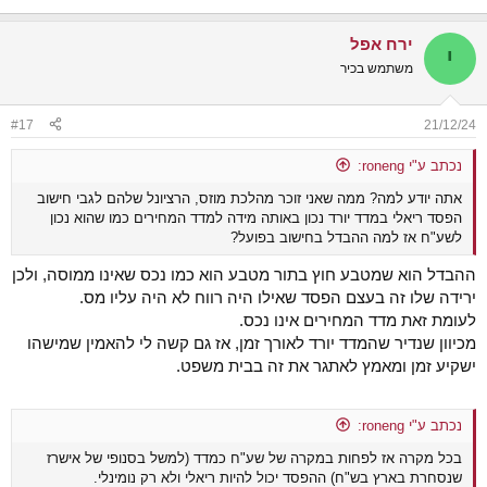
ירח אפל
י
משתמש בכיר
#17
21/12/24
נכתב ע"י roneng:
אתה יודע למה? ממה שאני זוכר מהלכת מוזס, הרציונל שלהם לגבי חישוב
הפסד ריאלי במדד יורד נכון באותה מידה למדד המחירים כמו שהוא נכון
לשע"ח אז למה ההבדל בחישוב בפועל?
ההבדל הוא שמטבע חוץ בתור מטבע הוא כמו נכס שאינו ממוסה, ולכן
ירידה שלו זה בעצם הפסד שאילו היה רווח לא היה עליו מס.
לעומת זאת מדד המחירים אינו נכס.
מכיוון שנדיר שהמדד יורד לאורך זמן, אז גם קשה לי להאמין שמישהו
ישקיע זמן ומאמץ לאתגר את זה בבית משפט.
נכתב ע"י roneng:
בכל מקרה אז לפחות במקרה של שע"ח כמדד (למשל בסנופי של אישרז
שנסחרת בארץ בש"ח) ההפסד יכול להיות ריאלי ולא רק נומינלי.