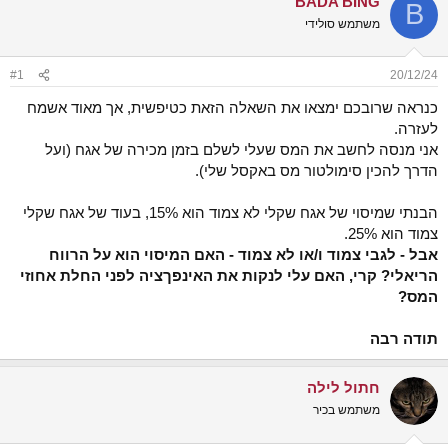
BADA BING
B
ש
א
משתמש סולידי
א
ר
י
ך
#1
20/12/24
כנראה שרובכם ימצאו את השאלה הזאת כטיפשית, אך מאוד אשמח
לעזרה.
אני מנסה לחשב את המס שעלי לשלם בזמן מכירה של אגח (ועל
הדרך להכין סימולטור מס באקסל שלי).
הבנתי שמיסוי של אגח שקלי לא צמוד הוא 15%, בעוד של אגח שקלי
צמוד הוא 25%.
אבל - לגבי צמוד ו/או לא צמוד - האם המיסוי הוא על הרווח
הריאלי? קרי, האם עלי לנקות את האינפךציה לפני החלת אחוזי
המס?
תודה רבה
חתול לילה
משתמש בכיר