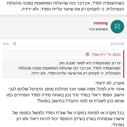
כשההצמדה למדד, אין דבר כזה שהעלות המתואמת נמוכה מהעלות
הנומינלית, כי לוקחים רק את שיעור עליית המדד, ולא ירידה.
roneng
R
משתמש בכיר
#16
21/12/24
נכתב ע"י ירח אפל:
זה רק כשההצמדה היא לשער מטבע חוץ.
כשההצמדה למדד, אין דבר כזה שהעלות המתואמת נמוכה מהעלות
הנומינלית, כי לוקחים רק את שיעור עליית המדד, ולא ירידה.
מעניין, לא ידעתי.
אתה יודע למה? ממה שאני זוכר מהלכת מוזס, הרציונל שלהם לגבי
חישוב הפסד ריאלי במדד יורד נכון באותה מידה למדד המחירים כמו
שהוא נכון לשע"ח אז למה ההבדל בחישוב בפועל?
בכל מקרה אז לפחות במקרה של שע"ח כמדד (למשל בסנופי של
אישרז שנסחרת בארץ בש"ח) ההפסד יכול להיות ריאלי ולא רק
נומינלי.