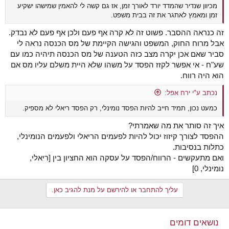
מכיוון שנדיר שהמדד יורד לאורך זמן, אז גם קשה לי להאמין שמישהו ישקיע
זמן ומאמץ לאתגר את זה בבית משפט.
זה כנראה ההסבר. פשוט זה לא קרה אף פעם ולכן אף פעם לא נבדק.
אבל מרוח החוק, המשפט והגישה הקיימת של מס הכנסה נראה לי
סביר שאם אכן יקרה מצב כזה הטענה של מס הכנסה תיהיה כמו עם
שע"ח - אי אפשר לקזז הפסד על משהו שלא היית משלם עליו מס אם
הוא היה רווח.
נכתב ע"י ירח אפל:
כמעט נכון, תמיד חייב להיות הפסד נומינלי, רק הפסד ריאלי לא מספיק.
איך זה סותר את מה שאמרתי?
ההפסד לצורך קיזוז יכול להיות לפעמים הריאלי ולפעמים הנומינלי,
כתלות בנסיבות.
ואם מתעקשים - הרווח/הפסד על עסקה הוא החציון בין [ריאלי,
נומינלי, 0]
עליך להתחבר או להירשם על מנת להגיב כאן.
נושאים דומים