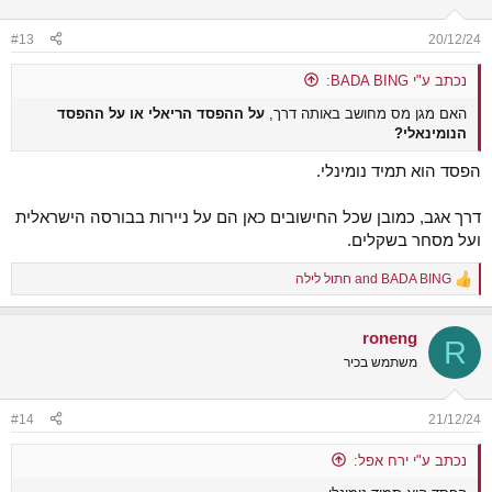
o
n
#13
20/12/24
s
:
נכתב ע"י BADA BING:
האם מגן מס מחושב באותה דרך,
על ההפסד הריאלי או על ההפסד
הנומינאלי?
הפסד הוא תמיד נומינלי.
דרך אגב, כמובן שכל החישובים כאן הם על ניירות בבורסה הישראלית
ועל מסחר בשקלים.
BADA BING
and
חתול לילה
R
e
a
roneng
c
R
t
משתמש בכיר
i
o
n
#14
21/12/24
s
:
נכתב ע"י ירח אפל: