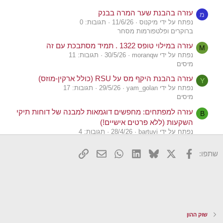
עזרה בהבנת שער המרה בבנק
מ
נפתח על ידי מיקנוס
11/6/26
תגובות: 0
ברוקרים ופלטפורמות מסחר
עזרה במילוי טופס 1322 . תמיד מסתבכת עם זה
M
נפתח על ידי moranqw
30/5/26
תגובות: 11
מיסים
עזרה בהבנת היקף מס על RSU (כולל ארקין-מוזס)
Y
נפתח על ידי yam_golan
29/5/26
תגובות: 17
מיסים
עזרה למפתחים: מחפשים דוגמאות למבנה של דוחות תיקי
B
השקעות (ללא פרטים אישיים!)
נפתח על ידי bartuvi
28/4/26
תגובות: 4
שוק ההון
X
פייסבוק
Bluesky
LinkedIn
WhatsApp
דואר אלקטרוני
הוסף קישור
שתפו:
עזרה בטופס 867
ת
נפתח על ידי תפוח
19/4/26
תגובות: 13
מיסים
עזרה בלקיחת משכנתא
א
נפתח על ידי אבי י
22/1/26
תגובות: 4
צרכנות פיננסית
שוק ההון
עזרה בדו"ח שנתי למס הכנסה