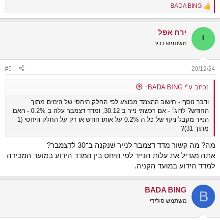
BADA BING
R
e
a
ירח אפל
c
י
t
משתמש בכיר
i
o
n
#5
20/12/24
s
:
נכתב ע"י BADA BING:
ודבר נוסף - חישוב ההצמד מבוצע לפי החלק היחסי של הימים מתוך
החודש? לדוג׳ - אם רכשתי נייר ב 30.12, ומדד דצמבר עלה ב 0.2% - האם
הנייר מקבל ניקוי של כל ה 0.2% על אותו חודש או רק על החלק היחסי (1
מתוך 31)?
מה? מה קשור מדד דצמבר לנייר שנקנה ב־30 לדצמבר?
אתה מגדיל את עלות הנייר לפי היחס בין המדד הידוע במועד המכירה
למדד הידוע במועד הקניה.
BADA BING
B
משתמש סולידי