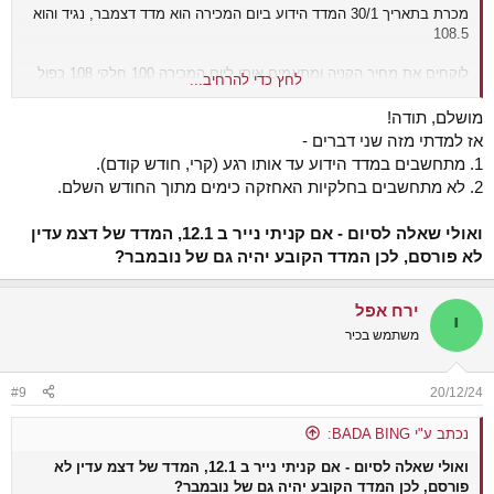
מכרת בתאריך 30/1 המדד הידוע ביום המכירה הוא מדד דצמבר, נגיד והוא
108.5
לוקחים את מחיר הקניה ומתאמים אותו ליום המכירה 100 חלקי 108 כפול
לחץ כדי להרחיב...
108.5 = 100.46
וזו עלות מתואמת
מושלם, תודה!
אז למדתי מזה שני דברים -
ההפרש בין העלות המתואמת לתמורה זה הרווח הריאלי
1. מתחשבים במדד הידוע עד אותו רגע (קרי, חודש קודם).
110 פחות 100.46 = 9.54₪
2. לא מתחשבים בחלקיות האחזקה כימים מתוך החודש השלם.
ואולי שאלה לסיום - אם קניתי נייר ב 12.1, המדד של דצמ עדין
לא פורסם, לכן המדד הקובע יהיה גם של נובמבר?
ירח אפל
י
משתמש בכיר
#9
20/12/24
נכתב ע"י BADA BING:
ואולי שאלה לסיום - אם קניתי נייר ב 12.1, המדד של דצמ עדין לא
פורסם, לכן המדד הקובע יהיה גם של נובמבר?