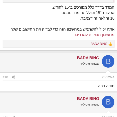
המדד בדרך כלל מפורסם ב־15 לחודש.
אז עד ה־15 וכולל, זה מדד נובמבר.
16 והלאה זה דצמבר.
אתה יכול להשתמש במחשבון הזה כדי לבדוק את החישובים שלך
מחשבון הצמדה למדדים
BADA BING
R
e
a
BADA BING
c
B
t
משתמש סולידי
i
o
n
#10
20/12/24
s
:
תודה רבה
BADA BING
B
משתמש סולידי