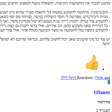
מתכנן למכור את ההשקעות הקיימות, והשאלה נוגעת לכספים חדשים שנכנ
- זהב/ביטקוין. מתקשה להשקיע במשהו בלי להאמין בערך שהוא נותן לאנשים
- מניות דיבידינדים. מפריעה לי חוסר היעילות במיסוי, במיוחד מס יסף כשאנ
- להשקיע עוד בנדלן. לקנות דירה שניה נשמע לא יעיל מבחינת מיסוי, ואני לא רוצה להתעס
- כל הניירות שאני משקיע בהם, הם איריים. אולי כדאי לקנות גם קצת נייר
- להשקיע בקופת גמל להשקעה או מוצר השקעה מנוהל אחר. אולי עוזר קצת בה
יש עוד כל מיני סיכונים שאני יכול לחשוב עליהם, וכנראה שרובם לא רציונ
יודע?
and
אוגורן
Reactions:
חתול לילה
F
FIYaacov
מודרטור
הצטרף ב