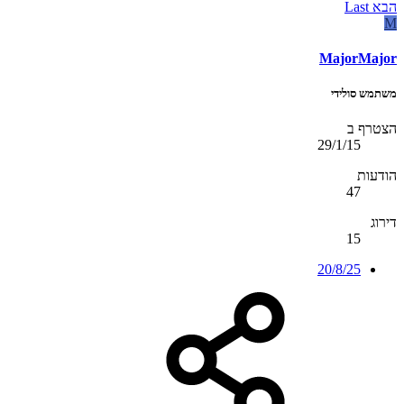
הבא
Last
M
MajorMajor
משתמש סולידי
הצטרף ב
29/1/15
הודעות
47
דירוג
15
20/8/25