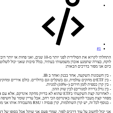
#1
התחלתי לקרוא את הסולידית לפני יותר
לוקח, בצורה שתמנע אובדן משמעותי בעתיד, בגלל סיבות שאני יכול לשלוט 
כיום אני מפזר בדרכים הבאות:
- בין חשבונות השקעה, אחד בבנק ואחד ב IB.
- בין ETFים מחקים עולמית, גם בשקלים וגם בדולרים. כולם איריים ומחקים מדד בסגנון FTSE All-World או דומיו. נחמד לחשוב שהחברות מאחורי הקלעים שונות ואולי זה נותן עוד קצת פיזור של הסיכון מנפיק.
- בין קרן כספית לזמן חירום (~10%) למניות.
- בין נדלן (דירה למגורים) לבין שוק ההון.
מפוזר קצת מעבר להשקעה באינדקס הכי רחב, אבל עדיין שומר על חשיפה למנ
- בנוסף לכל זה, יש קרן השתלמות, קרן פנסיה ו RSU מהעבודה אותו אני מוכר לאורך הזמן.
אני יכול לחשוב על עוד דרכים לפזר, שמדי פעם אני שוקל אבל בסופו של 