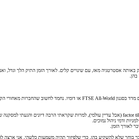
 מ-10 שנים, ואני פחות או יותר דובק באותה אסטרטגיה מאז, עם שינויים קלים. לאורך הזמן הת
בהן.
- לאחרונה קצת השקעתי בETF שהוא לא בדיוק מחקה אינדקס, אלא עם factor tilt (אבל עדיין עולמי), למרו
יות ודמי ניהול נמוכים.
דבר בוחר שלא להשקיע בהן. כדי שלפיזור תהיה משמעות כלשהי, אני ארצה ל