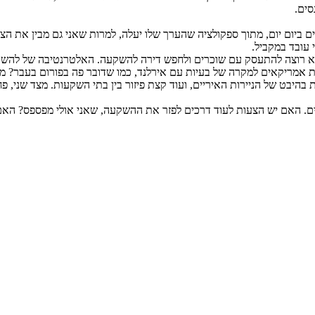
סים.
 ביום יום, מתוך ספקולציה שהערך שלו יעלה, למרות שאני גם מבין את הצד 
י עובד במקביל.
ק עם שוכרים ולחפש דירה להשקעה. האלטרנטיבה של להשקיע ב reit נשמעת לא מפתה מכל מיני ב
ות אמריקאים למקרה של בעיות עם אירלנד, כמו שדובר פה בפורום בעבר? מצד 
יבט של הניירות האיריים, ועוד קצת פיזור בין בתי השקעות. מצד שני, פחות
לים. האם יש הצעות לעוד דרכים לפזר את ההשקעה, שאני אולי מפספס? האם יי