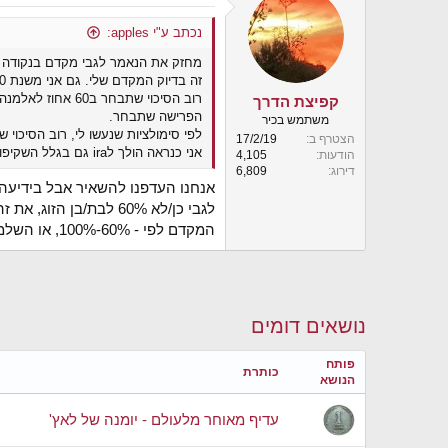
נכתב ע"י apples:
מחזק את הנאמר לגבי מקדם בנקודה 2 לגבי מקדם.
זה בדיוק המקדם שלי. גם אני משנת 2000.
קפיצת הדרך
הפרישה שתבחר.
משתמש בכיר
לפי סימולציות שנעשו לי, רוב הסיכוי שira או קרן פנסיה דווקא עדיפות אם כי לא בהפרש ענק.
הצטרף ב
17/2/19
אני כנראה הולך לira גם בגלל השקיפות פשטות ושליטה בנכסי הבסיס (לא רוצה להיות מושקע בארץ)
הודעות
4,105
דירוג
6,809
אנחנו העדפנו להשאיר אבל בידיעה ש
לגבי כן/לא 60% לבת/
המקדם לפי - 60%-100%, או השלמה מהתיק הממוסה).
נושאים דומים
פותח
כותרת
הנושא
עדיף מאוחר מלעולם - יומנה של לאץ'