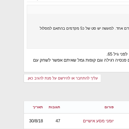
רוב הסיכוי שתבחר ב60 אחוז לאלמנה ואז המקדם הרבה יותר גרוע. לא מראים זאת בדוחות השנתיים .. הם מציגים רק מקדם אחד. למעשה יש סט של כ5 מקדמים בהתאם למסלול
 גיל 65.
 (יש גם פנסיה רגילה וגם קופות גמל שאיתם אפשר לשחק עם
עליך להתחבר או להירשם על מנת להגיב כאן.
פורום
תגובות
תאריך
יומני מסע אישיים
47
30/8/18