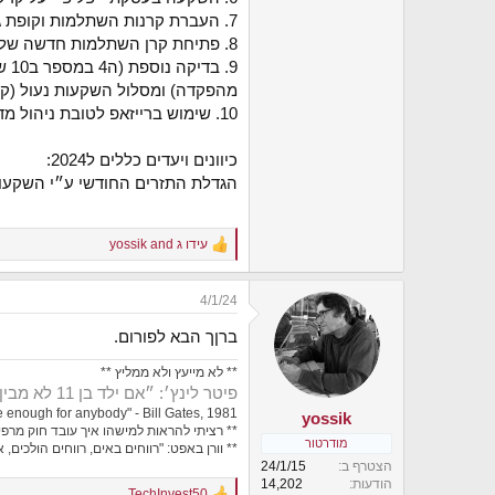
7. העברת קרנות השתלמות וקופת גמל פנסיונית למסלול IRA, השקעה מלאה במדדים (ACWI)
8. פתיחת קרן השתלמות חדשה של עוסק פטור (עבור בת זוגתי) הפקדה של סכום עד תיקרה שנתית, השקעה במסלול מחקה S&P.
מהפקדה) ומסלול השקעות נעול (קרן י׳) אבל עם מקדם קבוע נמוך - 157.5. ג
10. שימוש ברייזאפ לטובת ניהול מדוייק יותר של ההוצאות והגדלת יעד החיסכון החודשי (שיופקד בהשקעה במדד, סעיף#4)
כיוונים ויעדים כללים ל2024:
הגדלת התזרים החודשי ע״י השקעות 
עידו ג
and
yossik
R
e
a
4/1/24
c
t
ברןך הבא לפורום.
i
o
** לא מייעץ ולא ממליץ **
n
פיטר לינץ׳: ״אם ילד בן 11 לא מבין למה אתה מחזיק את המניה - כדאי שלא תחזיק בה״
s
:
 enough for anybody" - Bill Gates, 1981"
yossik
** רציתי להראות למישהו איך עובד חוק מרפ
מודרטור
** וורן באפט: "רווחים באים, רווחים הולכים,
הצטרף ב
24/1/15
הודעות
14,202
TechInvest50