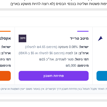
מיטב טרייד
אקסלנס
ישראל:
0.08% מעסקה
(מינימום ₪4.65 לפעולה)
ישראל:
0.07% מעסקה
ארה"ב:
1¢ למניה
(מינימום $6 לפעולה או $5 ב-IBKR)
ארה"ב:
1¢ ל
דמי ניהול:
פטור לשנתיים, אח״כ ₪15
דמי ניהו
מינימום:
₪5,000
מינימום:
פתיחת חשבון
ות: האתר מקבל תגמול בגין פתיחת חשבון דרך הקישורים. אין באמור משום ייעוץ השקעות או שיווק 