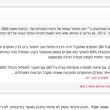
י הניהול.
2. אם תרצה לעבור למסלול הכולל הבטחת 60% לזוגתך כמו שקיים באופן אוטומטי בקר
ער יחסית לקופת פנסיה רגילה מצטמצם.
 מוקדמת (נניח גיל 60) וגם מעבר למסלול הכולל 60% לזוגתך.
יותר נמוך(!) מהמקדם המובטח שאתה מקבל הביטוח המנהלים…
מפורט לגבי זה
.
and 1 other person
Te
 שאפו.
אבל
- תכנון פיננסי עוסק לא פחות בתכנון מאשר בפיננסים. לא די