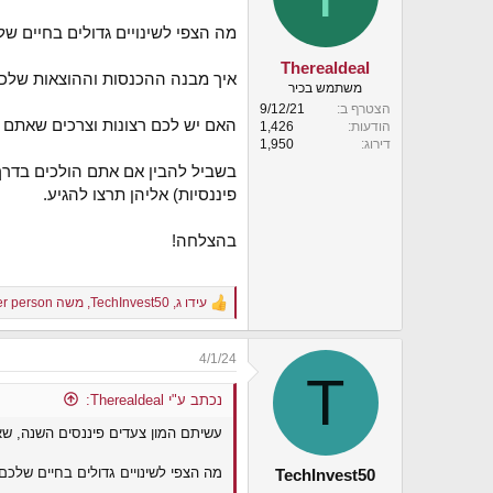
o
n
מה הצפי לשינויים גדולים בחיים ש
s
:
Therealdeal
איך מבנה ההכנסות וההוצאות שלכם
משתמש בכיר
הצטרף ב
9/12/21
האם יש לכם רצונות וצרכים שאתם ל
הודעות
1,426
דירוג
1,950
בשביל להבין אם אתם הולכים בדרך 
פיננסיות) אליהן תרצו להגיע.
בהצלחה!
עידו ג
,
TechInvest50
,
משה
and 1 other person
R
e
a
4/1/24
c
T
t
i
נכתב ע"י Therealdeal:
o
עשיתם המון צעדים פיננסים השנה, שא
n
s
:
מה הצפי לשינויים גדולים בחיים שלכ
TechInvest50