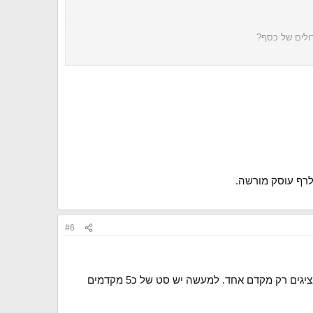
ולים של כסף?
ת כדי להשקיע מחשבה במטרות (הלא פיננסיות) אליהן תרצו
לרף עוסק מורשה.
#6
רוב הסיכוי שתבחר ב60 אחוז לאלמנה ואז המקדם הרבה יותר גרוע. לא מראים זאת בדוחות השנתיים .. הם מציגים רק מקדם אחד. למעשה יש סט של כ5 מקדמים