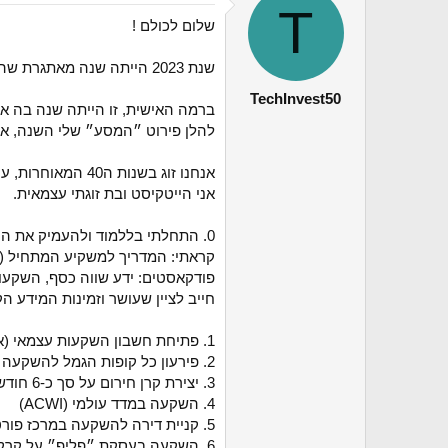
T
י
שלום לכולם !
ך
שנת 2023 הייתה שנה מאתגרת שהסתיימה בטרגדיה נוראית שהשלכותיה ילוו אותנו שנים קדימה.
TechInvest50
ברמה האישית, זו הייתה שנה בה א
להלן פירוט ״המסע״ שלי השנה, אשמח לקבל ה
אנחנו זוג בשנות ה40 המאוחרות, עם 3 בוגרים גרים בבית פרטי בבעלותינו.
אני הייטקיסט ובת זוגתי עצמאית.
0. התחלתי בללמוד ולהעמיק את הידע הפיננסי דרך קריאת ספרים, שמיעת פודקאסטים, חפירה באתרים ופורומים שונים.
קראתי: המדריך למשקיע המתחיל (ב
פודקאסטים: ידע שווה כסף, השקעות
חייב לציין שעושר וזמינות המידע
1. פתיחת חשבון השקעות עצמאי (אני בחרתי בIBI)
2. פירעון כל קופות הגמל להשקעה שהיו לנו (3)
3. יצירת קרן חירום על סך כ-6 חודשי משכורת - קרן כספית. (טעות בדיעבד- קניית הכספית בחשבון השקעות במקום בבנק - ללא עמלות כלל)
4. השקעה במדד עולמי (ACWI)
5. קניית דירה להשקעה במרכז פורטו (פורטוגל), במינוף של 75%. הדירה מושכרת עם תשואה של כ6%, ומייצרת תזרים חיובי (קל) אחרי החזרי משכנתא ביטוחים וכו.
6. השקעה בעסקת ״פליפ״ על קרקע בארה״ב במינוף של 50%. עסקה של כ18 חודש עם צפי לתשואה של 30%+