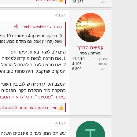
R
דירוג
16,451
e
a
4/1/24
c
t
i
נכתב ע"י TechInvest50:
o
n
s
נעול (קרן י׳) אבל עם מקדם קבוע נמוך - 157.5. גם בדיקה זו העלתה שלא כדאי לשנות למרות העלות הגבוה של דמ
:
קפיצת הדרך
שים לב לשתי בעיות עיקריות:
משתמש בכיר
1. אם תרצה לצאת מוקדם לפנסיה (גיל 60) המקדם שתקבל יהיה הרבה פחות טוב והפער בינו לבין המקדם שהיית מקבל מקופת פנסיה רגילה מצטמצם.
הצטרף ב
17/2/19
הודעות
4,105
דירוג
6,809
המקדם שתקבל יהיה פחות טוב והפ
המצב הכי גרוע זה שילוב בין השניים. גם יציאה לפנסיה
במקרה כזה המקדם בקרן הפנסיה 
באתר ״פנסיוני״ תוכל לראות הסבר 
האזרח הקטן
,
לנצח נתהה
,
chInvest50
R
e
a
4/1/24
c
T
t
עשיתם המון צעדים פיננסים השנה,
i