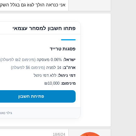
אני כנראה הולך לira גם בגלל השקיפות פשטות ושליטה בנכסי הבסיס (לא רוצה להיות מושקע בארץ)
פתחו חשבון למסחר עצמאי
פסגות טרייד
ישראל:
0.06% מעסקה
(מינימום ₪2 לפעולה)
ארה"ב:
1¢ למניה
(מינימום $6 לפעולה)
דמי ניהול:
ללא דמי ניהול
מינימום:
₪10,000
פתיחת חשבון
גילוי נא
18/6/24