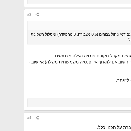
#3
9. בדיקה נוספת (ה4 במספר ב10 שנים האחרונות) ע״י יועץ פנסיוני עצמאי של ביטוח המנהלים שלי. הביטוח משנת 2000 עם דמי ניהול גבוהים (0.6 מצבירה, 0 מהפקדה) ומסלול השקעות
ן הפנסיה (וזה במיוחד חשוב אם לזוגתך אין פנסיה משמעותית משלה) אז שוב -
#4
ברת על תכנון כלל.