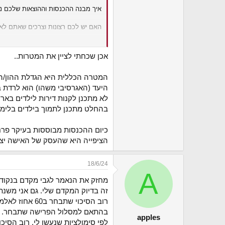
איך מבנה ההכנסות וההוצאות שלכם נר
האם יש לכם רצונות וצרכים שאתם לא 
בשביל להבין אם אתם הולכים בדרך הנכ
להגיע.
אכן שכחתי לציין את המטרות..
בהצלחה!
המטרה הכללית היא הגדלת ההון/הכ
היעד (האגרסיבי משהו) הוא לרדת באחוזי המשרה שלי ל-%
לא מתכנן לקנות דירות לילדים באר
בהחלט מתכנן לתמוך בילדים בלימוד
כיום ההכנסות מבוססות בעיקר פרנס
הציפייה היא שהעסק של האישה יצמח ו
18/6/24
A
מחזק את הנאמר לגבי מקדם בנקודה 2 לגבי מקד
זה בדיוק המקדם שלי. גם אני משנת 2000
בהתאם למסלול הפרישה שתבחר.
apples
לפי סימולציות שנעשו לי, רוב הסיכוי שira או קרן פנסיה דווקא עדיפות אם כי לא בהפ