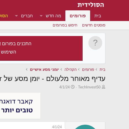
בית
פורומים
מה חדש
חברים
הסול
פוסטים חדשים
חיפוש בפורומים
התכנים בפורום א
השימוש 
בית
פורומים
הקהילה
יומני מסע אישיים
עדיף מאוחר מלעולם - יומן מסע של Late bloomer
פ
פ
4/1/24
TechInvest50
ו
ו
ת
ר
ח
ס
ה
ם
נ
ב
ו
ת
ש
א
4/1/24
א
ר