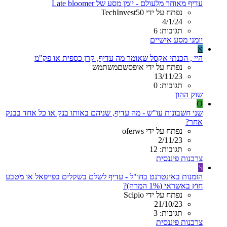
עדיף מאוחר מלעולם - יומן מסע של Late bloomer
נפתח על ידי TechInvest50
4/1/24
תגובות: 6
יומני מסע אישיים
א
היי , הכנתי אקסל שאומר מה עדיף, קרן כספית או פק"מ
נפתח על ידי אופסשםמשתמש
13/11/23
תגובות: 0
שוק ההון
O
שני חשבונות עו"ש - מה עדיף, שניהם באותו בנק או כל אחד בבנק
אחר?
נפתח על ידי oferws
2/11/23
תגובות: 12
צרכנות פיננסית
S
הזמנות באינטרנט בחו"ל - עדיף לשלם בשקלים בפייפאל או מטבע
חוץ באשראי (1% המרה)?
נפתח על ידי Scipio
21/10/23
תגובות: 3
צרכנות פיננסית