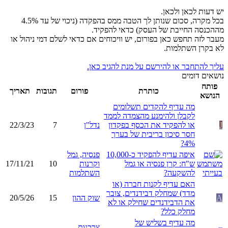
יש דעות לכאן ולכאן.
בכל מקרה, סכום שנותן לך הטבה ממס בהפקדה (ניכוי של עד 4.5%
מההכנסה החייבת של העסק) כדאי להפקיד.
מעבר לזה תחפש כאן בפורום, יש וויכוחים אם כדאי לשלם דמי ניהול או
לא בקרן השתלמות.
עליך להתחבר או להירשם על מנת להגיב כאן.
נושאים דומים
פותח
כותרת
פורום
תגובות
תאריך
הנושא
מה עדיף להקדים תשלומים
לקבלן ולהימנע מהצמדה לממד
J
או להפקיד את הכסף בפקדון
נדל"ן
7
22/3/23
חסר סיכון בריבית של בערך
4%?
איפה עדיף להפקיד כ-10,000
פנסיה, גמל
ש"ח: קרן פנסיה או גמל
וקרנות
10
17/11/21
להשקעה?
השתלמות
האם עדיף לקנות חברה (או
מדד) שמחלק דבידנדים, צובר
A
שוק ההון
15
20/5/26
את הדבידנדים שחילק או לא
מחלק כלל?
מה עדיף בשליש של
צרכנות