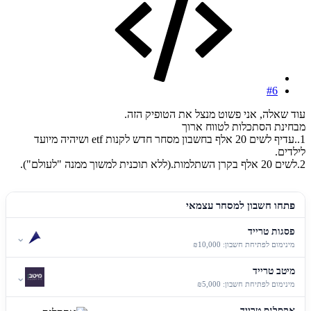
#6
עוד שאלה, אני פשוט מנצל את הטופיק הזה.
מבחינת הסתכלות לטווח ארוך
1..עדיף לשים 20 אלף בחשבון מסחר חדש לקנות etf ושיהיה מיועד
לילדים.
2.לשים 20 אלף בקרן השתלמות.(ללא תוכנית למשוך ממנה "לעולם").
פתחו חשבון למסחר עצמאי
פסגות טרייד
⌄
מינימום לפתיחת חשבון: ₪10,000
מיטב טרייד
⌄
מינימום לפתיחת חשבון: ₪5,000
אקסלנס טרייד