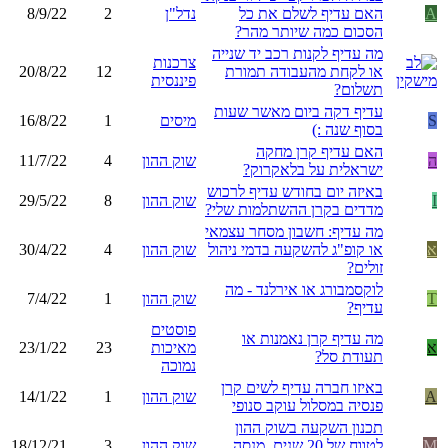
A
האם עדיף לשלם את כל
נדל"ן
2
8/9/22
הסכום כמה שיותר מהר?
מה עדיף לקנות רכב יד שנייה
צרכנות
או לקחת מהעבודה תמורת
12
20/8/22
פיננסית
תשלום?
עדיף דקה ביום מאשר שעות
S
מיסים
1
16/8/22
בסוף שנה :)
האם עדיף קרן מחקה
ה
שוק ההון
4
11/7/22
ישראלית על בלאקרוק?
באיזה יום בחודש עדיף לרכוש
I
שוק ההון
8
29/5/22
מדדים בקרן ההשתלמות שלי?
מה עדיף: חשבון מסחר עצמאי
א
או קופ"ג להשקעה בדמי ניהול
שוק ההון
4
30/4/22
זולים?
לוקסמבורג או אירלנד - מה
T
שוק ההון
1
7/4/22
עדיף?
פוסטים
מה עדיף קרן נאמנות או
א
מאיכות
23
23/1/22
תעודת סל?
נמוכה
באיזו חברה עדיף לשים קרן
A
שוק ההון
1
14/1/22
פנסיה במסלול עוקב סנופי
תכנון השקעה בשוק ההון
M
לטווח של 20 שנים, מנסה
שוק ההון
3
18/12/21