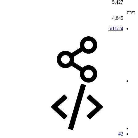
5,427
דירוג
4,845
5/11/24
#2