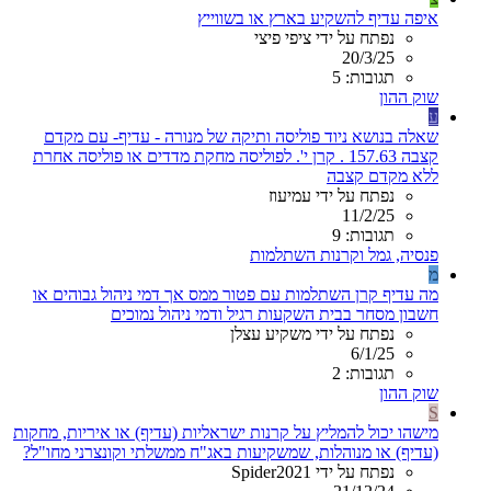
איפה עדיף להשקיע בארץ או בשווייץ
נפתח על ידי ציפי פיצי
20/3/25
תגובות: 5
שוק ההון
ע
שאלה בנושא ניוד פוליסה ותיקה של מנורה - עדיף- עם מקדם
קצבה 157.63 . קרן י'. לפוליסה מחקת מדדים או פוליסה אחרת
ללא מקדם קצבה
נפתח על ידי עמיעוז
11/2/25
תגובות: 9
פנסיה, גמל וקרנות השתלמות
מ
מה עדיף קרן השתלמות עם פטור ממס אך דמי ניהול גבוהים או
חשבון מסחר בבית השקעות רגיל ודמי ניהול נמוכים
נפתח על ידי משקיע עצלן
6/1/25
תגובות: 2
שוק ההון
S
מישהו יכול להמליץ על קרנות ישראליות (עדיף) או איריות, מחקות
(עדיף) או מנוהלות, שמשקיעות באג"ח ממשלתי וקונצרני מחו"ל?
נפתח על ידי Spider2021