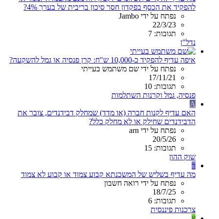
להפקיד את הכסף בפקדון חסר סיכון בריבית של בערך 4%?
נפתח על ידי Jambo
22/3/23
תגובות: 7
נדל"ן
איפה עדיף להפקיד כ-10,000 ש"ח: קרן פנסיה או גמל להשקעה?
נפתח על ידי שם משתמש בעייתי
17/11/21
תגובות: 10
פנסיה, גמל וקרנות השתלמות
A
האם עדיף לקנות חברה (או מדד) שמחלק דבידנדים, צובר את
הדבידנדים שחילק או לא מחלק כלל?
נפתח על ידי arn
20/5/26
תגובות: 15
שוק ההון
ר
מה עדיף בשליש של המשכנתא קבוע צמוד או קבוע לא צמוד
נפתח על ידי רואה חשבון
18/7/25
תגובות: 6
צרכנות פיננסית
צ