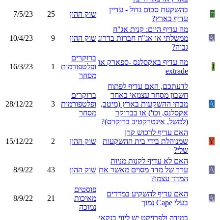
בהשקעת סכום גדול - עדיין
ה
שוק ההון
25
7/5/23
עדיף בארץ?
מה עדיף היום: קנית אג"ח
A
ממשלתי או אג"ח חברות בדרוג
שוק ההון
9
10/4/23
גבוה?
ברוקרים
מה עדיף באקסלנס -ספארק או
J
ופלטפורמות
1
16/3/23
extrade
מסחר
לדעתכם, האם עדיף לפתוח
חשבון מסחר עצמאי באחד
ברוקרים
A
מבתי ההשקעות בארץ (מיטב,
ופלטפורמות
3
28/12/22
אקסלנס, וכו') או בברוקר
מסחר
(למשל, אינטרקטיב ברוקרס)?
האם עדיף לרכוש קרן
Y
שמנוהלת בידי בית ההשקעות
שוק ההון
2
15/12/22
שלי?
האם לא עדיף לקנות מניות
A
ערך של מדד מסוים מאשר את
שוק ההון
43
8/9/22
המדד עצמו?
פוסטים
האם עדיף להשקיע במדדים
A
מאיכות
21
8/9/22
בעלי Cape נמוך
נמוכה
במידה ולפרויקט יש ליווי בנקאי