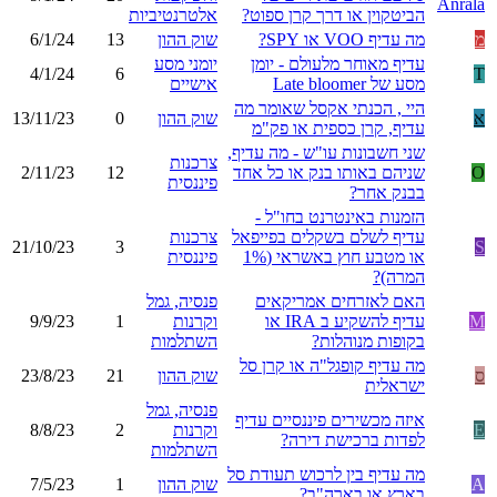
הביטקוין או דרך קרן ספוט?
אלטרנטיביות
מ
מה עדיף VOO או SPY?
שוק ההון
13
6/1/24
עדיף מאוחר מלעולם - יומן
יומני מסע
4/1/24
6
T
מסע של Late bloomer
אישיים
היי , הכנתי אקסל שאומר מה
א
שוק ההון
0
13/11/23
עדיף, קרן כספית או פק"מ
שני חשבונות עו"ש - מה עדיף,
צרכנות
O
שניהם באותו בנק או כל אחד
12
2/11/23
פיננסית
בבנק אחר?
הזמנות באינטרנט בחו"ל -
עדיף לשלם בשקלים בפייפאל
צרכנות
21/10/23
3
S
או מטבע חוץ באשראי (1%
פיננסית
המרה)?
האם לאזרחים אמריקאים
פנסיה, גמל
M
עדיף להשקיע ב IRA או
וקרנות
1
9/9/23
בקופות מנוהלות?
השתלמות
מה עדיף קופגל"ה או קרן סל
ס
שוק ההון
21
23/8/23
ישראלית
פנסיה, גמל
איזה מכשירים פיננסיים עדיף
E
וקרנות
2
8/8/23
לפדות ברכישת דירה?
השתלמות
מה עדיף בין לרכוש תעודת סל
A
שוק ההון
1
7/5/23
בארץ או בארה"ב?