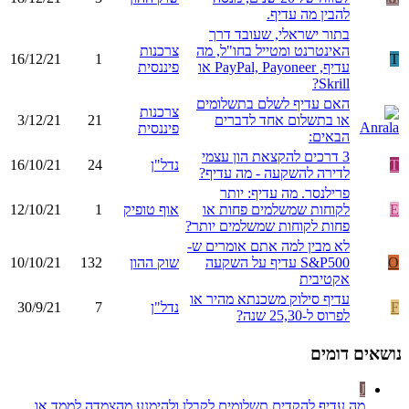
להבין מה עדיף.
בתור ישראלי, שעובד דרך
האינטרנט ומטייל בחו"ל, מה
צרכנות
16/12/21
1
T
עדיף, PayPal, Payoneer או
פיננסית
Skrill?
האם עדיף לשלם בתשלומים
צרכנות
או בתשלום אחד לדברים
21
3/12/21
פיננסית
הבאים:
3 דרכים להקצאת הון עצמי
T
נדל"ן
24
16/10/21
לדירה להשקעה - מה עדיף?
פרילנסר. מה עדיף: יותר
E
לקוחות שמשלמים פחות או
אוף טופיק
1
12/10/21
פחות לקוחות שמשלמים יותר?
לא מבין למה אתם אומרים ש-
O
S&P500 עדיף על השקעה
שוק ההון
132
10/10/21
אקטיבית
עדיף סילוק משכנתא מהיר או
F
נדל"ן
7
30/9/21
לפרוס ל-25,30 שנה?
נושאים דומים
J
מה עדיף להקדים תשלומים לקבלן ולהימנע מהצמדה לממד או