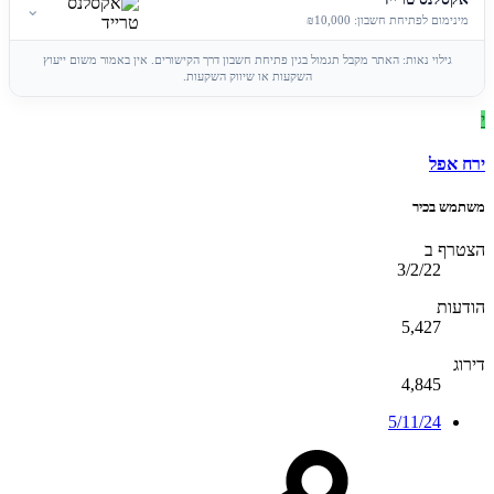
⌄
מינימום לפתיחת חשבון: ₪10,000
גילוי נאות: האתר מקבל תגמול בגין פתיחת חשבון דרך הקישורים. אין באמור משום ייעוץ
השקעות או שיווק השקעות.
י
ירח אפל
משתמש בכיר
הצטרף ב
3/2/22
הודעות
5,427
דירוג
4,845
5/11/24