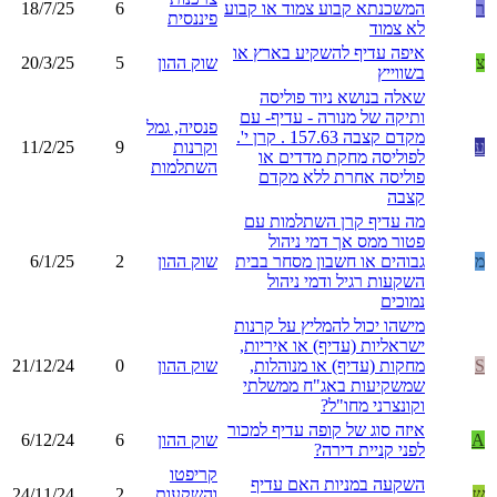
ר
המשכנתא קבוע צמוד או קבוע
6
18/7/25
פיננסית
לא צמוד
איפה עדיף להשקיע בארץ או
צ
שוק ההון
5
20/3/25
בשווייץ
שאלה בנושא ניוד פוליסה
ותיקה של מנורה - עדיף- עם
פנסיה, גמל
מקדם קצבה 157.63 . קרן י'.
ע
וקרנות
9
11/2/25
לפוליסה מחקת מדדים או
השתלמות
פוליסה אחרת ללא מקדם
קצבה
מה עדיף קרן השתלמות עם
פטור ממס אך דמי ניהול
מ
גבוהים או חשבון מסחר בבית
שוק ההון
2
6/1/25
השקעות רגיל ודמי ניהול
נמוכים
מישהו יכול להמליץ על קרנות
ישראליות (עדיף) או איריות,
S
מחקות (עדיף) או מנוהלות,
שוק ההון
0
21/12/24
שמשקיעות באג"ח ממשלתי
וקונצרני מחו"ל?
איזה סוג של קופה עדיף למכור
A
שוק ההון
6
6/12/24
לפני קניית דירה?
קריפטו
השקעה במניות האם עדיף
ש
והשקעות
2
24/11/24