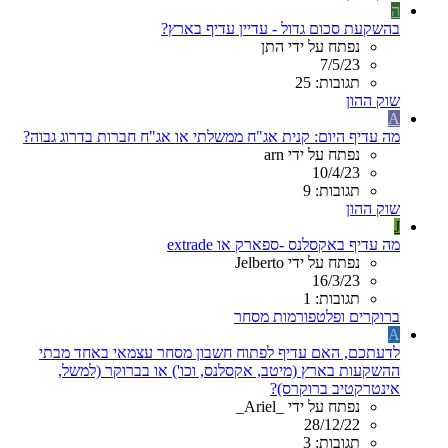
ה
בהשקעת סכום גדול - עדיין עדיף בארץ?
נפתח על ידי התן
7/5/23
תגובות: 25
שוק ההון
A
מה עדיף היום: קנית אג"ח ממשלתי או אג"ח חברות בדרוג גבוה?
נפתח על ידי arn
10/4/23
תגובות: 9
שוק ההון
J
מה עדיף באקסלנס -ספארק או extrade
נפתח על ידי Jelberto
16/3/23
תגובות: 1
ברוקרים ופלטפורמות מסחר
A
לדעתכם, האם עדיף לפתוח חשבון מסחר עצמאי באחד מבתי
ההשקעות בארץ (מיטב, אקסלנס, וכו') או בברוקר (למשל,
אינטרקטיב ברוקרס)?
נפתח על ידי _Ariel_
28/12/22
תגובות: 3