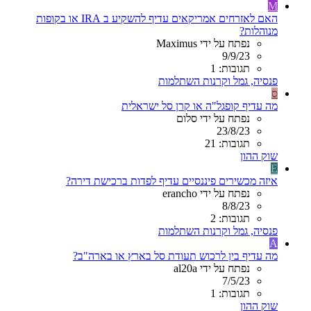
M
האם לאזרחים אמריקאים עדיף להשקיע ב IRA או בקופות
מנוהלות?
נפתח על ידי Maximus
9/9/23
תגובות: 1
פנסיה, גמל וקרנות השתלמות
ס
מה עדיף קופגל"ה או קרן סל ישראלית
נפתח על ידי סלום
23/8/23
תגובות: 21
שוק ההון
E
איזה מכשירים פיננסיים עדיף לפדות ברכישת דירה?
נפתח על ידי erancho
8/8/23
תגובות: 2
פנסיה, גמל וקרנות השתלמות
A
מה עדיף בין לרכוש תעודת סל בארץ או בארה"ב?
נפתח על ידי al20a
7/5/23
תגובות: 1
שוק ההון