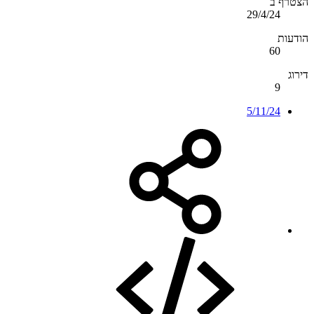
הצטרף ב
29/4/24
הודעות
60
דירוג
9
5/11/24