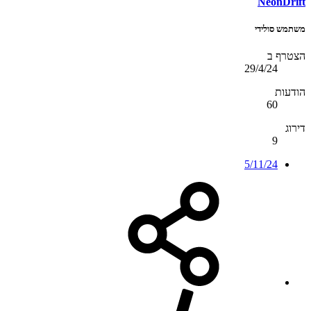
NeonDrift
משתמש סולידי
הצטרף ב
29/4/24
הודעות
60
דירוג
9
5/11/24