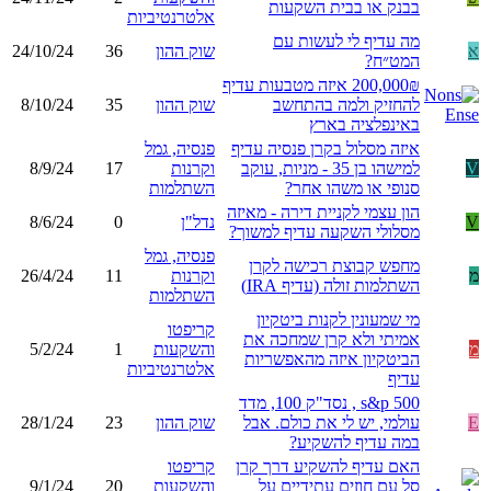
בבנק או בבית השקעות
אלטרנטיביות
מה עדיף לי לעשות עם
א
שוק ההון
36
24/10/24
המט״ח?
200,000₪ איזה מטבעות עדיף
להחזיק ולמה בהתחשב
שוק ההון
35
8/10/24
באינפלציה בארץ
איזה מסלול בקרן פנסיה עדיף
פנסיה, גמל
V
למישהו בן 35 - מניות, עוקב
וקרנות
17
8/9/24
סנופי או משהו אחר?
השתלמות
הון עצמי לקניית דירה - מאיזה
V
נדל"ן
0
8/6/24
מסלולי השקעה עדיף למשוך?
פנסיה, גמל
מחפש קבוצת רכישה לקרן
מ
וקרנות
11
26/4/24
השתלמות זולה (עדיף IRA)
השתלמות
מי שמעונין לקנות ביטקיון
קריפטו
אמיתי ולא קרן שמחכה את
מ
והשקעות
1
5/2/24
הביטקיון איזה מהאפשריות
אלטרנטיביות
עדיף
s&p 500 , נסד"ק 100, מדד
E
עולמי, יש לי את כולם. אבל
שוק ההון
23
28/1/24
במה עדיף להשקיע?
האם עדיף להשקיע דרך קרן
קריפטו
סל עם חוזים עתידיים על
והשקעות
20
9/1/24