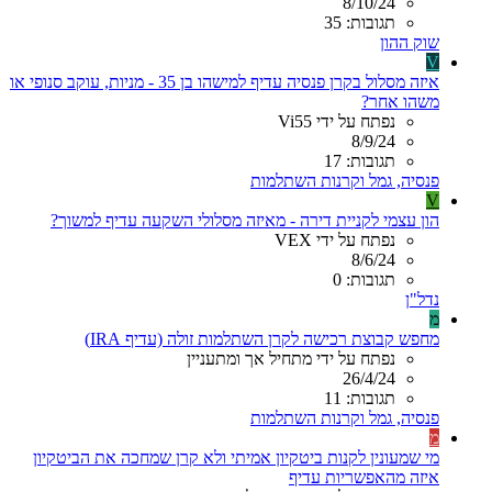
8/10/24
תגובות: 35
שוק ההון
V
איזה מסלול בקרן פנסיה עדיף למישהו בן 35 - מניות, עוקב סנופי או
משהו אחר?
נפתח על ידי Vi55
8/9/24
תגובות: 17
פנסיה, גמל וקרנות השתלמות
V
הון עצמי לקניית דירה - מאיזה מסלולי השקעה עדיף למשוך?
נפתח על ידי VEX
8/6/24
תגובות: 0
נדל"ן
מ
מחפש קבוצת רכישה לקרן השתלמות זולה (עדיף IRA)
נפתח על ידי מתחיל אך ומתעניין
26/4/24
תגובות: 11
פנסיה, גמל וקרנות השתלמות
מ
מי שמעונין לקנות ביטקיון אמיתי ולא קרן שמחכה את הביטקיון
איזה מהאפשריות עדיף