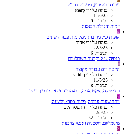
עבודה מהארץ, מעסיק בחו"ל
נפתח על ידי sharp
11/6/25
תגובות: 9
יזמות והגדלת הכנסות
א
קופות גמל מרובות ממקומות עבודה שונים
נפתח על ידי אהוד
22/5/25
תגובות: 6
פנסיה, גמל וקרנות השתלמות
I
הייטק ויום עבודה מקוצר
נפתח על ידי isalidiq
11/5/25
תגובות: 8
פוליטיקה, אקטואליה, דת-מדינה ושאר מרעין בישין
ה
יותר שעות עבודה, פחות כסף? (לשעה)
נפתח על ידי התפסן הקטן
2/5/25
תגובות: 32
מינימליזם, חסכנות ואנטי-צרכנות
S
תביעת אובדן כושר עבודה