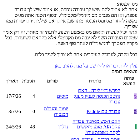
מס הכנסה:
אתה לא אומר להם שיש לך עבודה נוספת, או אומר שיש לך עבודה
נוספת, ואז הם מנכים מס מינימלי/מקסימלי, ובסוף השנה אתה מגיש
בקשה להחזר מס ומס הכנסה מתחשבן איתך אם שילמת יותר/פחות ממה
שצריך.
אתה יכול לעשות תיאום מס באמצע השנה, לדעתי זה מיותר, זה רק אומר
שמקום העבודה השני לא יגבה מס מקסימלי אלא בהתאם לשיערוך. בכל
מקרה תצטרך להגיש דו"ח לאחר סוף השנה.
בכל מקרה, לעבודה העיקרית אתה לא צריך להגיד כלום.
עליך להתחבר או להירשם על מנת להגיב כאן.
נושאים דומים
פותח
כותרת
פורום
תגובות
תאריך
הנושא
הפרש דמי לידה - האם
מ
נחשב הכנסה לעניין מענק
מיסים
4
17/7/26
עבודה
יזמות והגדלת
ס
עבודה עם Paddle
0
3/7/26
הכנסות
האם חשש מאיבוד עבודה
I
עקב הAi מונע מאנשים
נדל"ן
48
24/5/26
לקחת משכנתאות?
צומת דרכים - עבודה, כסף,