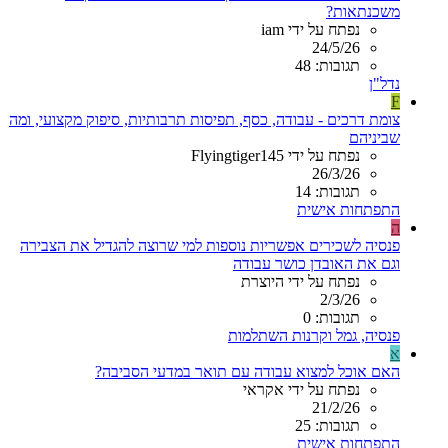
משכנתאות?
נפתח על ידי iam
24/5/26
תגובות: 48
נדל"ן
F
צומת דרכים - עבודה, כסף, תפיסות תרבותיות, סיפוק מקצועי, ומה
שביניהם
נפתח על ידי Flyingtiger145
26/3/26
תגובות: 14
התפתחות אישית
ה
פנסיה לשכירים אפשריות נוספות למי שרוצה להגדיל את הצבירה
וגם את האובדן כושר עבודה
נפתח על ידי היוצרת
2/3/26
תגובות: 0
פנסיה, גמל וקרנות השתלמות
א
האם אוכל למצוא עבודה עם תואר במדעי הסביבה?
נפתח על ידי אקראי
21/2/26
תגובות: 25
התפתחות אישית