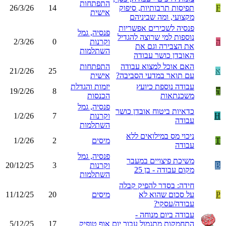
התפתחות
F
תפיסות תרבותיות, סיפוק
14
26/3/26
אישית
מקצועי, ומה שביניהם
פנסיה לשכירים אפשריות
פנסיה, גמל
נוספות למי שרוצה להגדיל
ה
וקרנות
0
2/3/26
את הצבירה וגם את
השתלמות
האובדן כושר עבודה
האם אוכל למצוא עבודה
התפתחות
א
25
21/2/26
עם תואר במדעי הסביבה?
אישית
עבודה נוספת כיועץ
יזמות והגדלת
ה
8
19/2/26
משכנתאות
הכנסות
פנסיה, גמל
כדאיות ביטוח אובדן כושר
H
וקרנות
7
1/2/26
עבודה
השתלמות
ניכוי מס במילואים ללא
T
מיסים
2
1/2/26
עבודה
פנסיה, גמל
משיכת פיצויים במעבר
B
וקרנות
3
20/12/25
מקום עבודה - בן 25
השתלמות
חידה: בסדר להפיק קבלה
P
על סכום שהוא לא
מיסים
20
11/12/25
עבודה/עסקי?
עבודה ביום מנוחה -
התחמקות מתגמול עבור יום
אוף טופיק
17
5/12/25