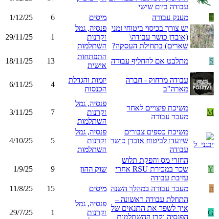
עבודה ביום שישי
ה
מענק עבודה
מיסים
6
1/12/25
יש צורך בכיסוי ביטוחי זמני
פנסיה, גמל
(אובדן כושר עבודה\
וקרנות
1
29/11/25
שארים) בתחילת העסקה?
השתלמות
התפתחות
S
מתלבט אם להחליף עבודה
13
18/11/25
אישית
עבודה מרחוק - חברה
יזמות והגדלת
6/11/25
4
מארה"ב
הכנסות
פנסיה, גמל
משיכת פיצויים לאחר
M
וקרנות
7
3/11/25
מעבר עבודה
השתלמות
משיכת כספים צבורים
פנסיה, גמל
שיועדו לביטוח אובדן כושר
וקרנות
5
4/10/25
עבודה
השתלמות
החזרי מס והפקת תלוש
Y
שכר במכירת RSU אחרי
שוק ההון
9
1/9/25
עזיבת עבודה
ה
מעבר עבודה במהלך השנה
מיסים
15
11/8/25
התחלת עבודה ראשונה –
פנסיה, גמל
איך לשפר את התנאים של
G
וקרנות
1
29/7/25
הפנסיה וקרן ההשתלמות