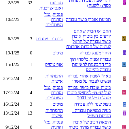
יותר שעות עבודה, פחות
ה
חסכנות
32
2/5/25
כסף? (לשעה)
ואנטי-צרכנות
פנסיה, גמל
S
תביעת אובדן כושר עבודה
וקרנות
3
10/4/25
השתלמות
האם יש הבדל שאתם
יודעים בין ביטוח אובדן
N
צרכנות פיננסית
3
6/3/25
כושר עבודה של הראל
לעומת של חברות אחרות?
ח
החזר מענק עבודה
מיסים
0
19/1/25
עבודה זמנית כלשהי תוך
A
כדי התכוננות לראיונות
אוף טופיק
1
15/1/25
עבודה בהייטק
בא לי לשבת אחרי עבודה
התפתחות
25/12/24
23
E
ופשוט לעבוד על משהו
אישית
ביטוח אובדן כושר עבודה
פנסיה, גמל
H
לגיל 65-67 למחזיקי ביטוח
וקרנות
4
17/12/24
מנהלים מלפני 2001
השתלמות
מ
ניצול שנה ללא עבודה
מיסים
3
16/12/24
בעיה במציאת עבודה -
התפתחות
13/12/24
13
T
הנדסת חשמל
אישית
הוצאת רכיב של אובדן
פנסיה, גמל
H
כושר עבודה מתוך ביטוח
וקרנות
0
9/12/24