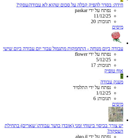
חידה: בסדר להפיק קבלה על סכום שהוא לא עבודה/עסקי?
נפתח על ידי paskar
11/12/25
תגובות: 20
מיסים
עבודה ביום מנוחה - התחמקות מתגמול עבור יום עבודה ביום שישי
נפתח על ידי flower
5/12/25
תגובות: 17
אוף טופיק
ה
מענק עבודה
נפתח על ידי התלמיד
1/12/25
תגובות: 6
מיסים
יש צורך בכיסוי ביטוחי זמני (אובדן כושר עבודה\ שארים) בתחילת
העסקה?
נפתח על ידי algo.il