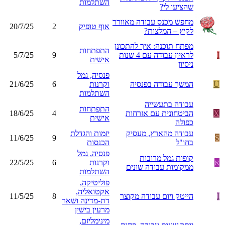
השתלמות
שהציעו לי?
מחפש מכנס עבודה מאוורר
אוף טופיק
2
20/7/25
לקיץ – המלצות?
מפתח תוכנה: איך להתכונן
התפתחות
I
לראיון עבודה עם 4 שנות
9
5/7/25
אישית
ניסיון
פנסיה, גמל
U
המשך עבודה בפנסיה
וקרנות
6
21/6/25
השתלמות
עבודה בתעשייה
התפתחות
X
הביטחונית עם אזרחות
4
18/6/25
אישית
כפולה
עבודה מהארץ, מעסיק
יזמות והגדלת
11/6/25
9
S
בחו"ל
הכנסות
פנסיה, גמל
קופות גמל מרובות
א
וקרנות
6
22/5/25
ממקומות עבודה שונים
השתלמות
פוליטיקה,
אקטואליה,
I
הייטק ויום עבודה מקוצר
8
11/5/25
דת-מדינה ושאר
מרעין בישין
מינימליזם,