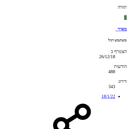
תודה
מ
מאיר_
משתמש רגיל
הצטרף ב
26/12/18
הודעות
488
דירוג
343
18/1/22