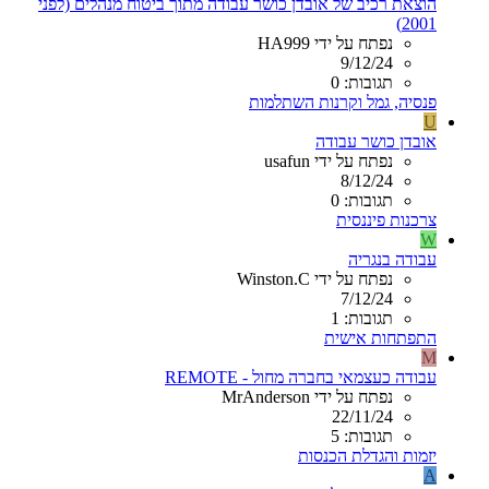
הוצאת רכיב של אובדן כושר עבודה מתוך ביטוח מנהלים (לפני
2001)
נפתח על ידי HA999
9/12/24
תגובות: 0
פנסיה, גמל וקרנות השתלמות
U
אובדן כושר עבודה
נפתח על ידי usafun
8/12/24
תגובות: 0
צרכנות פיננסית
W
עבודה בנגריה
נפתח על ידי Winston.C
7/12/24
תגובות: 1
התפתחות אישית
M
עבודה כעצמאי בחברה מחול - REMOTE
נפתח על ידי MrAnderson
22/11/24
תגובות: 5
יזמות והגדלת הכנסות
A