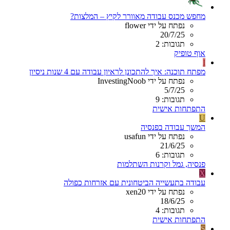
מחפש מכנס עבודה מאוורר לקיץ – המלצות?
נפתח על ידי flower
20/7/25
תגובות: 2
אוף טופיק
I
מפתח תוכנה: איך להתכונן לראיון עבודה עם 4 שנות ניסיון
נפתח על ידי InvestingNoob
5/7/25
תגובות: 9
התפתחות אישית
U
המשך עבודה בפנסיה
נפתח על ידי usafun
21/6/25
תגובות: 6
פנסיה, גמל וקרנות השתלמות
X
עבודה בתעשייה הביטחונית עם אזרחות כפולה
נפתח על ידי xen20
18/6/25
תגובות: 4
התפתחות אישית
S