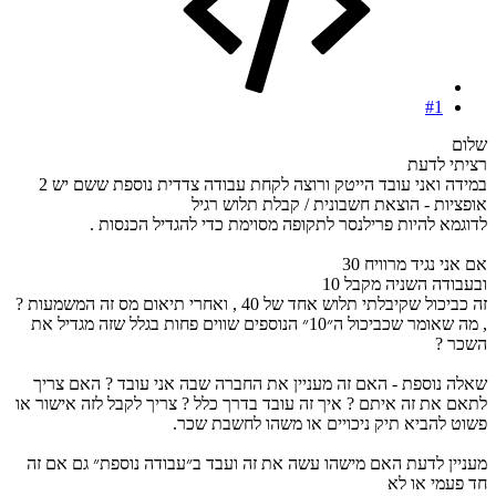
#1
שלום
רציתי לדעת
במידה ואני עובד הייטק ורוצה לקחת עבודה צדדית נוספת ששם יש 2
אופציות - הוצאת חשבונית / קבלת תלוש רגיל
לדוגמא להיות פרילנסר לתקופה מסוימת כדי להגדיל הכנסות .
אם אני נגיד מרוויח 30
ובעבודה השניה מקבל 10
זה כביכול שקיבלתי תלוש אחד של 40 , ואחרי תיאום מס זה המשמעות ?
, מה שאומר שכביכול ה״10״ הנוספים שווים פחות בגלל שזה מגדיל את
השכר ?
שאלה נוספת - האם זה מעניין את החברה שבה אני עובד ? האם צריך
לתאם את זה איתם ? איך זה עובד בדרך כלל ? צריך לקבל לזה אישור או
פשוט להביא תיק ניכויים או משהו לחשבת שכר.
מעניין לדעת האם מישהו עשה את זה ועבד ב״עבודה נוספת״ גם אם זה
חד פעמי או לא