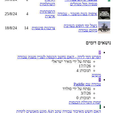
פנסיה מול מנהלים
השתלמות
התפתחות
איפוק בעת משבר - עבודה
4
25/8/24
אישית
ניצול ימי חופש בעזיבת
צרכנות פיננסית
14
18/8/24
מקום עבודה
נושאים דומים
מ
הפרש דמי לידה - האם נחשב הכנסה לעניין מענק עבודה
נפתח על ידי מאיר ישראלי
17/7/26
תגובות: 4
מיסים
ס
עבודה עם Paddle
נפתח על ידי סולדד
3/7/26
תגובות: 0
יזמות והגדלת הכנסות
I
האם חשש מאיבוד עבודה עקב הAi מונע מאנשים לקחת