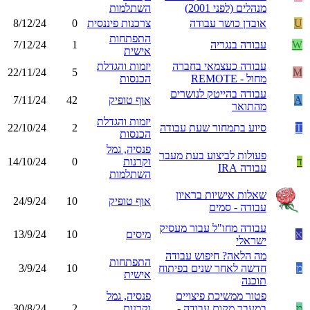
מנהלים (לפני 2001)
השתלמות
U
אובדן כושר עבודה
צרכנות פיננסית
0
8/12/24
התפתחות
W
עבודה בנגריה
1
7/12/24
אישית
עבודה כעצמאי בחברה
יזמות והגדלת
22/11/24
5
M
מחול - REMOTE
הכנסות
עבודה בהייטק לנושרים
A
אוף טופיק
42
7/11/24
מהתואר
יזמות והגדלת
T
סיוע בתמחור שעת עבודה
2
22/10/24
הכנסות
פנסיה, גמל
פעולות לביצוע בעת מעבר
ד
וקרנות
0
14/10/24
עבודה IRA
השתלמות
שאלות אישיות בראיון
אוף טופיק
10
24/9/24
עבודה - סמים
עבודה מחו"ל עבור מעסיק
א
מיסים
10
13/9/24
ישראלי
מה הלאה? חיפוש עבודה
התפתחות
מ
חדשה לאחר שנים בפיתוח
10
3/9/24
אישית
תוכנה
פטור ממשיכת פיצויים
פנסיה, גמל
מ
במעבר מקום עבודה -
וקרנות
2
30/8/24