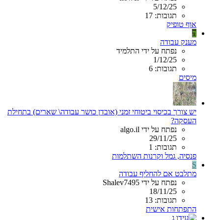
5/12/25
תגובות: 17
אוף טופיק
ה
מענק עבודה
נפתח על ידי התלמיד
1/12/25
תגובות: 6
מיסים
יש צורך בכיסוי ביטוחי זמני (אובדן כושר עבודה\ שארים) בתחילת
העסקה?
נפתח על ידי algo.il
29/11/25
תגובות: 1
פנסיה, גמל וקרנות השתלמות
S
מתלבט אם להחליף עבודה
נפתח על ידי Shalev7495
18/11/25
תגובות: 13
התפתחות אישית