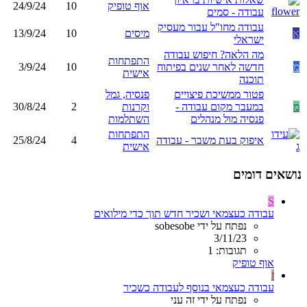
אוף טופיק
10
24/9/24
עבודה - סמים
עבודה מחו"ל עבור מעסיק
א
מיסים
10
13/9/24
ישראלי
מה הלאה? חיפוש עבודה
התפתחות
מ
חדשה לאחר שנים בפיתוח
10
3/9/24
אישית
תוכנה
פטור ממשיכת פיצויים
פנסיה, גמל
מ
במעבר מקום עבודה -
וקרנות
2
30/8/24
פנסיה מול מנהלים
השתלמות
התפתחות
איפוק בעת משבר - עבודה
4
25/8/24
אישית
נושאים דומים
S
עבודה כעצמאי ושכיר חדש תוך כדי מילואים
נפתח על ידי sobesobe
3/11/23
תגובות: 1
אוף טופיק
ז
עבודה כעצמאי בנוסף לעבודה כשכיר
נפתח על ידי זה עני