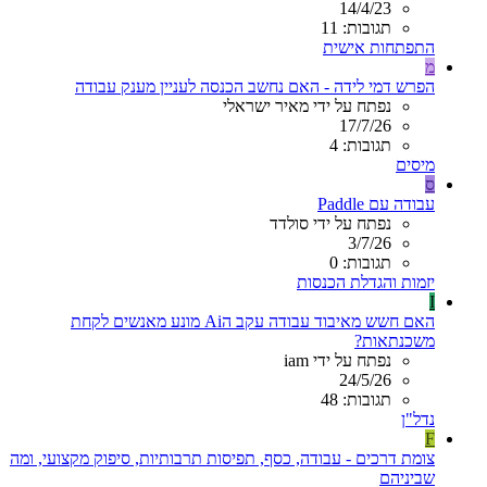
14/4/23
תגובות: 11
התפתחות אישית
מ
הפרש דמי לידה - האם נחשב הכנסה לעניין מענק עבודה
נפתח על ידי מאיר ישראלי
17/7/26
תגובות: 4
מיסים
ס
עבודה עם Paddle
נפתח על ידי סולדד
3/7/26
תגובות: 0
יזמות והגדלת הכנסות
I
האם חשש מאיבוד עבודה עקב הAi מונע מאנשים לקחת
משכנתאות?
נפתח על ידי iam
24/5/26
תגובות: 48
נדל"ן
F
צומת דרכים - עבודה, כסף, תפיסות תרבותיות, סיפוק מקצועי, ומה
שביניהם