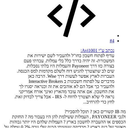
#4
נכתב ע"י Avi1001:
עדיף לפתוח חשבון בחו"ל ולהעביר לשם ישירות את
המשכורת- זה יהיה בדרך כלל בלי עמלות. עבדתי פעם
בצורה כזו דרך Payoneer והעמלות היו בלתי נסבלות.
שים לב שתצטרך להגיש דוח ולשלם מקדמות למס הכנסה.
העברות לארץ אפשר לעשות דרך Wise. הרבה כאן
מדברים על לפתוח חשבונות ב Interactive Brokers
ולהעביר כך אבל הם לא אוהבים את זה וכנראה יסגרו לך
את החשבון. אם אתה עובד מהארץ ואינך אזרח אמריקני
נראה לי שלא תצטרך לדווח ל- IRS - אבל צריך לבדוק זאת.
לחץ כדי להרחיב...
מה IB קשורים כאן ? תוכל להסביר?
ולגבי PAYONEER , העמלות ששילמת להן היו בעבור מה ? החזקת
הכספים או ההעברה לחשבון בארץ ? העמלות שלהם היו יותר גבוהות
מאשר של בנק בארץ ? מבדיקה שעשיתי הבנק שלי גובה 0.2% עמלה על