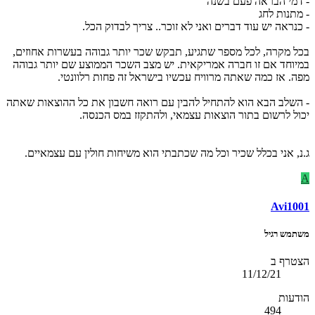
- דמי הבראה פעם בשנה
- מתנות לחג
- כנראה יש עוד דברים ואני לא זוכר.. צריך לבדוק הכל.
בכל מקרה, לכל מספר שתגיע, תבקש שכר יותר גבוהה בעשרות אחוזים,
במיוחד אם זו חברה אמריקאית. יש מצב השכר הממוצע שם יותר גבוהה
מפה. אז כמה שאתה מרוויח עכשיו בישראל זה פחות רלוונטי.
- השלב הבא הוא להתחיל להבין עם רואה חשבון את כל ההוצאות שאתה
יכול לרשום בתור הוצאות עצמאי, ולהתקזז במס הכנסה.
ג.נ, אני בכלל שכיר וכל מה שכתבתי הוא משיחות חולין עם עצמאיים.
A
Avi1001
משתמש רגיל
הצטרף ב
11/12/21
הודעות
494