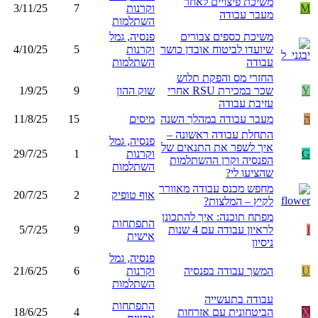
משיכת פיצויים לאחר
M
וקרנות
7
3/11/25
מעבר עבודה
השתלמות
משיכת כספים צבורים
פנסיה, גמל
שיועדו לביטוח אובדן כושר
וקרנות
5
4/10/25
עבודה
השתלמות
החזרי מס והפקת תלוש
Y
שכר במכירת RSU אחרי
שוק ההון
9
1/9/25
עזיבת עבודה
ה
מעבר עבודה במהלך השנה
מיסים
15
11/8/25
התחלת עבודה ראשונה –
פנסיה, גמל
איך לשפר את התנאים של
G
וקרנות
1
29/7/25
הפנסיה וקרן ההשתלמות
השתלמות
שהציעו לי?
מחפש מכנס עבודה מאוורר
אוף טופיק
2
20/7/25
לקיץ – המלצות?
מפתח תוכנה: איך להתכונן
התפתחות
I
לראיון עבודה עם 4 שנות
9
5/7/25
אישית
ניסיון
פנסיה, גמל
U
המשך עבודה בפנסיה
וקרנות
6
21/6/25
השתלמות
עבודה בתעשייה
התפתחות
X
הביטחונית עם אזרחות
4
18/6/25