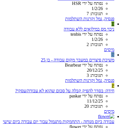
נפתח על ידי HSR
1/2/26
תגובות: 7
פנסיה, גמל וקרנות השתלמות
T
ניכוי מס במילואים ללא עבודה
נפתח על ידי tenbis
1/2/26
תגובות: 2
מיסים
B
משיכת פיצויים במעבר מקום עבודה - בן 25
נפתח על ידי Bearbear
20/12/25
תגובות: 3
פנסיה, גמל וקרנות השתלמות
P
חידה: בסדר להפיק קבלה על סכום שהוא לא עבודה/עסקי?
נפתח על ידי paskar
11/12/25
תגובות: 20
מיסים
עבודה ביום מנוחה - התחמקות מתגמול עבור יום עבודה ביום שישי
נפתח על ידי flower