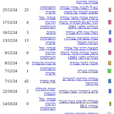
עבודה בהייטק
בא לי לשבת אחרי עבודה
התפתחות
25/12/24
23
E
ופשוט לעבוד על משהו
אישית
ביטוח אובדן כושר עבודה
פנסיה, גמל
H
לגיל 65-67 למחזיקי ביטוח
וקרנות
4
17/12/24
מנהלים מלפני 2001
השתלמות
מ
ניצול שנה ללא עבודה
מיסים
3
16/12/24
בעיה במציאת עבודה -
התפתחות
13/12/24
13
T
הנדסת חשמל
אישית
הוצאת רכיב של אובדן
פנסיה, גמל
H
כושר עבודה מתוך ביטוח
וקרנות
0
9/12/24
מנהלים (לפני 2001)
השתלמות
U
אובדן כושר עבודה
צרכנות פיננסית
0
8/12/24
התפתחות
W
עבודה בנגריה
1
7/12/24
אישית
עבודה בהייטק לנושרים
A
אוף טופיק
42
7/11/24
מהתואר
יזמות והגדלת
T
סיוע בתמחור שעת עבודה
2
22/10/24
הכנסות
פנסיה, גמל
פעולות לביצוע בעת מעבר
ד
וקרנות
0
14/10/24
עבודה IRA
השתלמות
שאלות אישיות בראיון