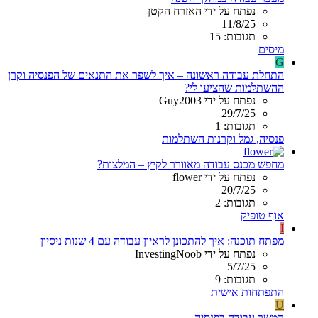
נפתח על ידי האזרח הקטן
11/8/25
תגובות: 15
מיסים
G
התחלת עבודה ראשונה – איך לשפר את התנאים של הפנסיה וקרן
ההשתלמות שהציעו לי?
נפתח על ידי Guy2003
29/7/25
תגובות: 1
פנסיה, גמל וקרנות השתלמות
מחפש מכנס עבודה מאוורר לקיץ – המלצות?
נפתח על ידי flower
20/7/25
תגובות: 2
אוף טופיק
I
מפתח תוכנה: איך להתכונן לראיון עבודה עם 4 שנות ניסיון
נפתח על ידי InvestingNoob
5/7/25
תגובות: 9
התפתחות אישית
U
המשך עבודה בפנסיה