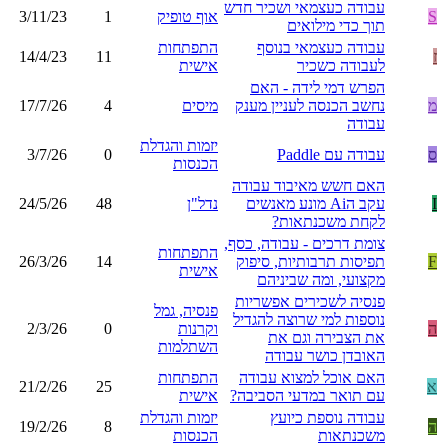
עבודה כעצמאי ושכיר חדש
S
אוף טופיק
1
3/11/23
תוך כדי מילואים
עבודה כעצמאי בנוסף
התפתחות
ז
11
14/4/23
לעבודה כשכיר
אישית
הפרש דמי לידה - האם
מ
נחשב הכנסה לעניין מענק
מיסים
4
17/7/26
עבודה
יזמות והגדלת
ס
עבודה עם Paddle
0
3/7/26
הכנסות
האם חשש מאיבוד עבודה
I
עקב הAi מונע מאנשים
נדל"ן
48
24/5/26
לקחת משכנתאות?
צומת דרכים - עבודה, כסף,
התפתחות
F
תפיסות תרבותיות, סיפוק
14
26/3/26
אישית
מקצועי, ומה שביניהם
פנסיה לשכירים אפשריות
פנסיה, גמל
נוספות למי שרוצה להגדיל
ה
וקרנות
0
2/3/26
את הצבירה וגם את
השתלמות
האובדן כושר עבודה
האם אוכל למצוא עבודה
התפתחות
א
25
21/2/26
עם תואר במדעי הסביבה?
אישית
עבודה נוספת כיועץ
יזמות והגדלת
ה
8
19/2/26
משכנתאות
הכנסות