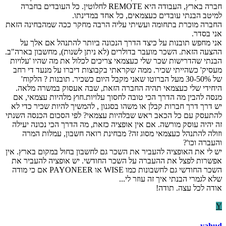
חברה בארץ, העבודה היא REMOTE לחלוטין. כל העובדים בחברה
למיטב הבנתי עובדים כעצמאים, כל אחד במדינתו.
החברה מוכרת בתחומה ועשיתי עליה הרבה מחקר ככה שמהבחינה הזאת
אני בסדר.
אני מחפש תובנות על כיצד הדרך הנכונה ביותר להתנהל אם אלך על
ההצעה הזאת. השכר מועבר בדולרים (לא ניתן לשנות), מחשבון בארה"ב.
הבנתי שהדרישות שכר שלי כעצמאי צריכים לכלול את מה שהיו 'עלויות
מעסיק' כשהייתי שכיר. ממה שקראתי בקבוצות דיברו על מנעד די רחב
של 30-50% מעל הברוטו שאני מקבל היום כשכיר. תובנות ? הלקוח'
היחידי שלי כעצמאי תהיה החברה הזאת, שבה אעסוק במשרה מלאה.
מנסה להבין מה הדרך הכי טובה לחסוך עלויות.חוץ מלהיות עצמאי, אם
יש דרך דרך חברות קבלן או משהו בסגנון , להמשיך להיות שכיר כדי לא
להתעסק עם כל הכאב ראש שבלהיות עצמאי? לפי הסכום הכנסה השנתי
זה יהיה עוסק מורשה. אם אין אופציה כזאת, מה הדרך הכי נכונה יעילה
וזולה להתנהל כעצמאי מסוג זה? מבחינת רואה חשבון, עמלות המרה
והעברה וכו'?
יש לי את האופציה להעביר את השכר גם לחשבון בחול במקום בארץ. אין
אפשרות לפצל את ההעברה על השכר החודשי. יש אופציה להעביר את
השכר החודשי גם לחשבונות כמו WISE או PAYONEER אם כי מודה
שלא לגמרי הבנתי איך זה עוזר לי...
אודה לכל עצה. תודה!
Y
yahud