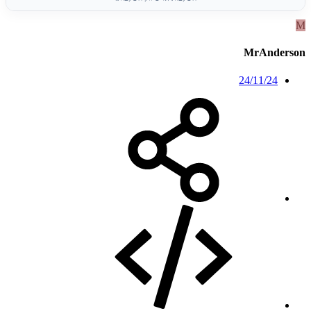
M
MrAnderson
24/11/24