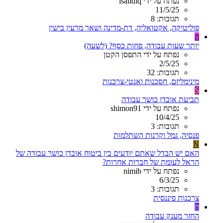
נפתח על ידי isalidiq
11/5/25
תגובות: 8
פוליטיקה, אקטואליה, דת-מדינה ושאר מרעין בישין
ה
יותר שעות עבודה, פחות כסף? (לשעה)
נפתח על ידי התפסן הקטן
2/5/25
תגובות: 32
מינימליזם, חסכנות ואנטי-צרכנות
S
תביעת אובדן כושר עבודה
נפתח על ידי shimon91
10/4/25
תגובות: 3
פנסיה, גמל וקרנות השתלמות
N
האם יש הבדל שאתם יודעים בין ביטוח אובדן כושר עבודה של
הראל לעומת של חברות אחרות?
נפתח על ידי nimib
6/3/25
תגובות: 3
צרכנות פיננסית
ח
החזר מענק עבודה