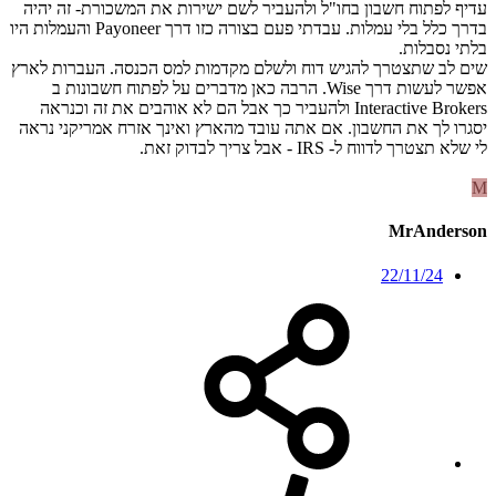
עדיף לפתוח חשבון בחו"ל ולהעביר לשם ישירות את המשכורת- זה יהיה
בדרך כלל בלי עמלות. עבדתי פעם בצורה כזו דרך Payoneer והעמלות היו
בלתי נסבלות.
שים לב שתצטרך להגיש דוח ולשלם מקדמות למס הכנסה. העברות לארץ
אפשר לעשות דרך Wise. הרבה כאן מדברים על לפתוח חשבונות ב
Interactive Brokers ולהעביר כך אבל הם לא אוהבים את זה וכנראה
יסגרו לך את החשבון. אם אתה עובד מהארץ ואינך אזרח אמריקני נראה
לי שלא תצטרך לדווח ל- IRS - אבל צריך לבדוק זאת.
M
MrAnderson
22/11/24