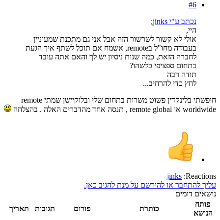
#6
נכתב ע"י jinks:
היי,
אולי לא קשור לשרשור הזה אבל אני גם מתכנת שמעוניין
בעבודה מחו"ל בremote, אשמח אם תוכל לשתף איך הגעת
לחברה הזאת, כמה שנות ניסיון יש לך והאם אתה עובד
בתחום ספציפי כלשהו?
תודה רבה
לחץ כדי להרחיב...
חיפשתי בלינקדין פשוט משרות בתחום שלי ובלוקיישן שמתי remote
worldwide או remote global , תנסה אחד מהדברים האלה . בהצלחה
jinks
Reactions:
עליך להתחבר או להירשם על מנת להגיב כאן.
נושאים דומים
פותח
כותרת
פורום
תגובות
תאריך
הנושא