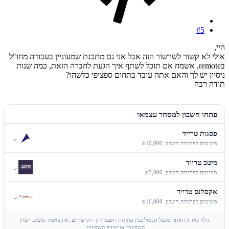
#5
היי,
אולי לא קשור לשרשור הזה אבל אני גם מתכנת שמעוניין בעבודה מחו"ל
בremote, אשמח אם תוכל לשתף איך הגעת לחברה הזאת, כמה שנות
ניסיון יש לך והאם אתה עובד בתחום ספציפי כלשהו?
תודה רבה
פתחו חשבון למסחר עצמאי
פסגות טרייד
⌄
מינימום לפתיחת חשבון: ₪10,000
מיטב טרייד
⌄
מינימום לפתיחת חשבון: ₪5,000
אקסלנס טרייד
⌄
מינימום לפתיחת חשבון: ₪10,000
גילוי נאות: האתר מקבל תגמול בגין פתיחת חשבון דרך הקישורים. אין באמור משום ייעוץ
השקעות או שיווק השקעות.