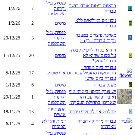
פנסיה, גמל
כדאיות ביטוח אובדן כושר
H
וקרנות
7
1/2/26
עבודה
השתלמות
ניכוי מס במילואים ללא
T
מיסים
2
1/2/26
עבודה
פנסיה, גמל
משיכת פיצויים במעבר
B
וקרנות
3
20/12/25
מקום עבודה - בן 25
השתלמות
חידה: בסדר להפיק קבלה
P
על סכום שהוא לא
מיסים
20
11/12/25
עבודה/עסקי?
עבודה ביום מנוחה -
התחמקות מתגמול עבור יום
אוף טופיק
17
5/12/25
עבודה ביום שישי
ה
מענק עבודה
מיסים
6
1/12/25
יש צורך בכיסוי ביטוחי זמני
פנסיה, גמל
(אובדן כושר עבודה\
וקרנות
1
29/11/25
שארים) בתחילת העסקה?
השתלמות
התפתחות
S
מתלבט אם להחליף עבודה
13
18/11/25
אישית
עבודה מרחוק - חברה
יזמות והגדלת
6/11/25
4
מארה"ב
הכנסות
פנסיה, גמל