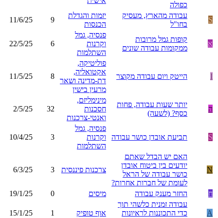
אישית
כפולה
עבודה מהארץ, מעסיק
יזמות והגדלת
11/6/25
9
S
בחו"ל
הכנסות
פנסיה, גמל
קופות גמל מרובות
א
וקרנות
6
22/5/25
ממקומות עבודה שונים
השתלמות
פוליטיקה,
אקטואליה,
I
הייטק ויום עבודה מקוצר
8
11/5/25
דת-מדינה ושאר
מרעין בישין
מינימליזם,
יותר שעות עבודה, פחות
ה
חסכנות
32
2/5/25
כסף? (לשעה)
ואנטי-צרכנות
פנסיה, גמל
S
תביעת אובדן כושר עבודה
וקרנות
3
10/4/25
השתלמות
האם יש הבדל שאתם
יודעים בין ביטוח אובדן
N
צרכנות פיננסית
3
6/3/25
כושר עבודה של הראל
לעומת של חברות אחרות?
ח
החזר מענק עבודה
מיסים
0
19/1/25
עבודה זמנית כלשהי תוך
A
כדי התכוננות לראיונות
אוף טופיק
1
15/1/25