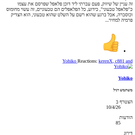
זה עניין של שיווק, פעם עברתי ליד דוכן פלאפל שפרסם את עצמו
כ"פלאפל טבעוני", כידוע, כל הפלאפלים הם טבעוניים, זה עשוי מחומוס
וכוסברה, אבל ברגע שהוא רשם על השלט שהוא טבעוני, הוא הצדיק
פרמיה למחיר...
Yohiko
Reactions:
kerenX
,
c881
and
Yohiko
משתמש רגיל
הצטרף ב
10/4/26
הודעות
85
דירוג