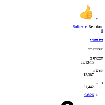
SolidAce
Reactions:
ב
בת העמק
משתמש בכיר
הצטרף ב
22/12/15
הודעות
12,387
דירוג
21,442
9/6/26