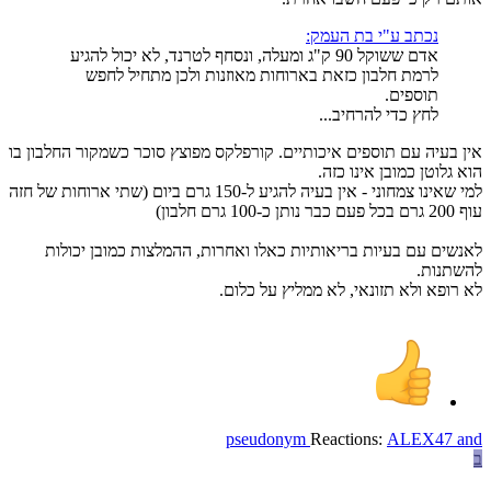
נכתב ע"י בת העמק:
אדם ששוקל 90 ק"ג ומעלה, ונסחף לטרנד, לא יכול להגיע
לרמת חלבון כזאת בארוחות מאוזנות ולכן מתחיל לחפש
תוספים.
לחץ כדי להרחיב...
אין בעיה עם תוספים איכותיים. קורפלקס מפוצץ סוכר כשמקור החלבון בו
הוא גלוטן כמובן אינו כזה.
למי שאינו צמחוני - אין בעיה להגיע ל-150 גרם ביום (שתי ארוחות של חזה
עוף 200 גרם בכל פעם כבר נותן כ-100 גרם חלבון)
לאנשים עם בעיות בריאותיות כאלו ואחרות, ההמלצות כמובן יכולות
להשתנות.
לא רופא ולא תזונאי, לא ממליץ על כלום.
pseudonym
Reactions:
ALEX47
and
ב