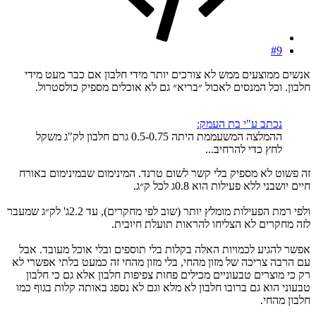
#9
אנשים ממוצעים ממש לא צורכים יותר מידי חלבון אם כבר מעט מידי
חלבון. וכל המנסים לאכול ״בריא״ גם לא אוכלים מספיק כולסטרול.
נכתב ע"י בת העמק:
ההמלצה המשעממת היתה 0.5-0.75 גרם חלבון לק"ג משקל
לחץ כדי להרחיב...
זה פשוט לא מספיק בלי קשר לשום טרנד. המינימום שבמינימום באורח
חיים יושבני ללא פעילות הוא 0.8ג לכל ק״ג.
ולפי רמת הפעילות מומלץ יותר (שוב לפי מחקרים), עד 2.2ג' לק״ג שמעבר
לזה מחקרים לא הצליחו להראות תועלת חיובית.
אפשר להגיע לכמויות האלה בקלות בלי תוספים ובלי אוכל מעובד. אבל
עם הרבה צריכה של מזון מהחי, בלי מזון מהחי זה כמעט בלתי אפשרי לא
רק כי מוצרים טבעוניים מכילים פחות צפיפות חלבון אלא גם כי חלבון
טבעוני הוא גם ברובו חלבון לא מלא וגם לא נספג באותה קלות בגוף כמו
חלבון מהחי.