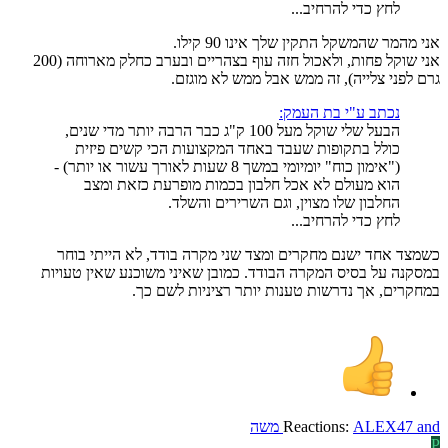
לחץ כדי להרחיב...
אני מהמר שהמשקל התקין שלך אינו 90 קילו.
אני שוקל פחות, ולאכול חזה עוף בצהריים ובערב כחלק מארוחה (200
גרם לפני צלייה), זה ממש אבל ממש לא מוגזם.
נכתב ע"י בת העמק:
הבעל שלי שוקל מעל 100 ק"ג כבר הרבה יותר מדי שנים,
כולל בתקופות שעבד באחד המקצועות הכי קשים פיזית
("אימון כוח" יומיומי במשך 8 שעות לאורך עשור או יותר) -
הוא מעולם לא אכל חלבון בכמות מופרעת כזאת ומצב
החלבון שלו מצוין, וגם השרירים והשלד.
לחץ כדי להרחיב...
כשמצד אחד ישנם מחקרים ומצד שני מקרה בודד, לא הייתי בוחר
במסקנה על בסיס המקרה הבודד. כמובן שאיני משוכנע שאין טעויות
במחקרים, אך נדרשות טענות יותר רציניות לשם כך.
and
ALEX47
Reactions:
משה
P