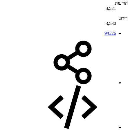
הודעות
3,521
דירוג
3,530
9/6/26