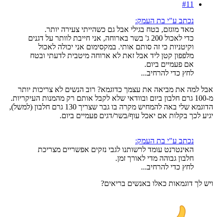
#11
נכתב ע"י בת העמק:
מאד מוגזם, בטח בגילי אבל גם כשהייתי צעירה יותר.
כדי לאכול 200 ג' בשר בארוחה, אני חייבת לוותר על דגנים
וקיטניות כי זה סותם אותי. במקסימום אני יכולה לאכול
מלפפון קטן ליד אבל זאת לא ארוחה מיטבית לדעתי ובטח
אם פעמיים ביום.
לחץ כדי להרחיב...
אבל למה את מביאה את עצמך כדוגמא? רוב הנשים לא צריכות יותר
מ-100 גרם חלבון ביום ובוודאי שלא לקבל אותם רק מהמנות העיקריות.
הדוגמא שלי באה להמחיש מקרה בו גבר שצריך 130 גרם חלבון (למשל),
יגיע לכך בקלות אם יאכל עוף/בשר/דגים פעמיים ביום.
נכתב ע"י בת העמק:
האינטרנט עומד לרשותנו לגבי נזקים אפשריים מצריכת
חלבון גבוהה מדי לאורך זמן.
לחץ כדי להרחיב...
ויש לך דוגמאות כאלו באנשים בריאים?