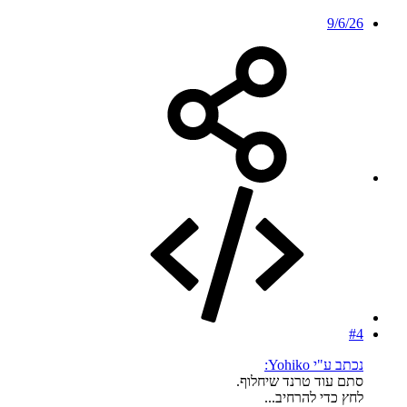
9/6/26
#4
נכתב ע"י Yohiko:
סתם עוד טרנד שיחלוף.
לחץ כדי להרחיב...