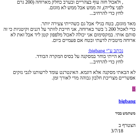
, ולאכול חזה עוף בצהריים ובערב כחלק מארוחה (200 גרם
לפני צלייה), זה ממש אבל ממש לא מוגזם.
לחץ כדי להרחיב...
מאד מוגזם, בטח בגילי אבל גם כשהייתי צעירה יותר.
כדי לאכול 200 ג' בשר בארוחה, אני חייבת לוותר על דגנים וקיטניות כי זה
סותם אותי. במקסימום אני יכולה לאכול מלפפון קטן ליד אבל זאת לא
ארוחה מיטבית לדעתי ובטח אם פעמיים ביום.
נכתב ע"י bigbang:
לא הייתי בוחר במסקנה על בסיס המקרה הבודד.
לחץ כדי להרחיב...
לא הבאתי מסקנה אלא דוגמא. האינטרנט עומד לרשותנו לגבי נזקים
אפשריים מצריכת חלבון גבוהה מדי לאורך זמן.
B
bigbang
משתמש בכיר
הצטרף ב
3/7/18