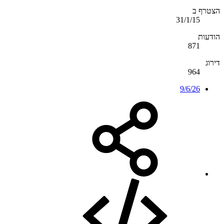
הצטרף ב
31/1/15
הודעות
871
דירוג
964
9/6/26