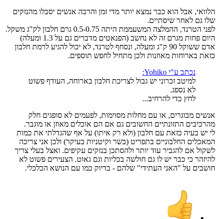
הלוואי, אבל הוא כבר נמצא יותר מדי זמן והרבה אנשים יסבלו מהנזקים
שלו גם לאחר שיסתיים.
לפני הטרנד, ההמלצה המשעממת היתה 0.5-0.75 גרם חלבון לק"ג משקל.
היום פחות מגרם זה לא נחשב (הפנאטים מדברים גם על 1.3 ומעלה)
אדם ששוקל 90 ק"ג ומעלה, ונסחף לטרנד, לא יכול להגיע לרמת חלבון
כזאת בארוחות מאוזנות ולכן מתחיל לחפש תוספים.
נכתב ע"י Yohiko:
למיטב זכרוני יש גבול לצריכת חלבון בארוחה, העודף פשוט
לא נספג.
לחץ כדי להרחיב...
אנשים מבוגרים, או עם מחלות מסוימות, לפעמים לא סופגים חלק
מהרכיבים התזונתיים החשובים גם אם הם אוכלים מאוזן או מוגבר.
לי יש בעיה כזאת עם חלבון (ולא רק איתו) על אף שהגדלתי את כמות
המאכלים החלבוניים בתפריט (בשר וקיטניות בעיקר) ולכן אני צריכה
לשקול אם להגביר עוד יותר ולהסתכן בנזקים עקיפים. ואצל בעלי צריך
להיזהר כי כבר יש לו גם חולשה בכליות וגם גאוט. הצעירים פשוט לא
חושבים על "האני העתידי" שלהם - בדיוק כמו עם הנושא הכלכלי.