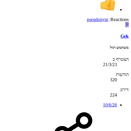
pseudonym
Reactions:
G
Gek
משתמש רגיל
הצטרף ב
21/3/23
הודעות
320
דירוג
224
10/6/26