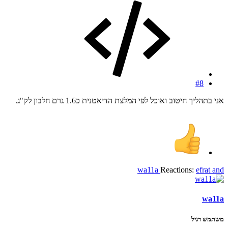
#8
אני בתהליך חיטוב ואוכל לפי המלצת הדיאטנית כ1.6 גרם חלבון לק"ג.
wa11a
Reactions:
efrat
and
wa11a
משתמש רגיל