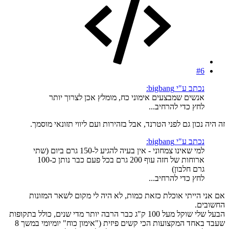
#6
נכתב ע"י bigbang:
אנשים שמבצעים אימוני כח, מומלץ אכן לצרוך יותר
לחץ כדי להרחיב...
זה היה נכון גם לפני הטרנד, אבל בזהירות ועם ליווי תזונאי מוסמך.
נכתב ע"י bigbang:
למי שאינו צמחוני - אין בעיה להגיע ל-150 גרם ביום (שתי
ארוחות של חזה עוף 200 גרם בכל פעם כבר נותן כ-100
גרם חלבון)
לחץ כדי להרחיב...
אם אני הייתי אוכלת כזאת כמות, לא היה לי מקום לשאר המזונות
החשובים.
הבעל שלי שוקל מעל 100 ק"ג כבר הרבה יותר מדי שנים, כולל בתקופות
שעבד באחד המקצועות הכי קשים פיזית ("אימון כוח" יומיומי במשך 8