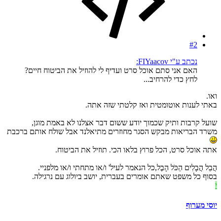
#2
נכתב ע"י FIYaacov:
האם אני סתם אוכל סרט ועדיף לי להוזיל את הביטוח חיים?
לחץ כדי להרחיב...
ואו.
באתי לענות אוטומטית ואז קלטתי שזה אתה.
שועל קרבות ותיק שכמוך יודע ששום דבר אצלנו לא באמת מוגן,
משרד הבריאות מבקש הסגר מחוזרים מתיאלנד אבל שולח אותם ברכבת
אתה אוכל סרט, הכל פרוץ בלאו הכי. תוזיל את הביטוח.
הֲבֵל הֲבָלִים הַכֹּל הָבֶל,כל הנאמר לעיל' ו/או מתחתי ו/או מלפניי.
בסוף כל משפט שאתם אומרים בעברית, יושב ביולוג עם נרגילה.
י
יוסי מערוף