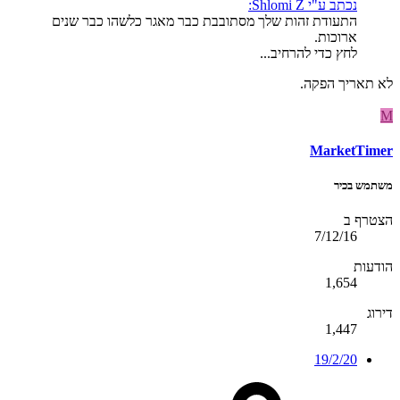
נכתב ע"י Shlomi Z:
התעודת זהות שלך מסתובבת כבר מאגר כלשהו כבר שנים
ארוכות.
לחץ כדי להרחיב...
לא תאריך הפקה.
M
MarketTimer
משתמש בכיר
הצטרף ב
7/12/16
הודעות
1,654
דירוג
1,447
19/2/20