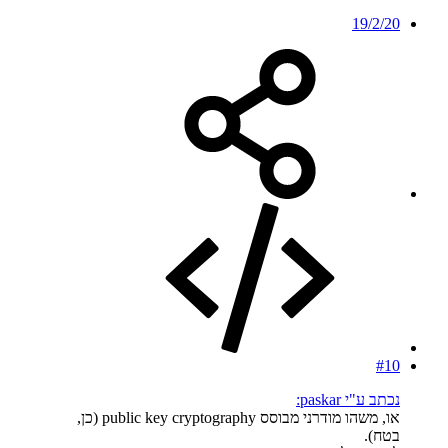
19/2/20
#10
נכתב ע"י paskar:
או, משהו מודרני מבוסס public key cryptography (כן,
בטח).