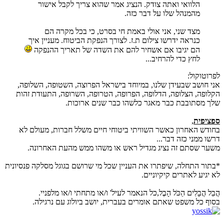
הלוואי ואתה צודק. הנציג אמר שהוא צריך לקבל אישור
מהמנהל שלו על דבר כזה.
מצד שני, אני אולי באמת חי בסרט, כי בכל מקרה הם
כנראה ידרשו צילום ת.ז. לצורך הנפקת הביטוח. מעניין איך
הם יגיבו אם אשחיר להם את השדה של תאריך ההנפקה
לחץ כדי להרחיב...
לפרוטוקול:
אני חושב שבעידן שלנו, במיוחד בישראל הפרוצה, השטופה, השלופה,
הקלופה, הצלופה, הדלופה, הפרופה, הטרופה, השרופה, התעודת זהות
שלך מסתובבת כבר מאגר כלשהו כבר שנים ארוכות.
ספציפית
,
בחודש האחרון כאשר השוויתי ביטוחי חיים משלל חברות, מעולם לא
דרשו ממני כזה דבר...
משער שסתם זה נציג מגדיל ראש או משהו ממש מהעת האחרונה.
*בתור התחלה, שיפתרו את העניין שכל מי שרושם בגוגל מסלקה פנסיונית
לא יגיע לאתרים קיקיוניים.
הֲבֵל הֲבָלִים הַכֹּל הָבֶל,כל הנאמר לעיל' ו/או מתחתי ו/או מלפניי.
בסוף כל משפט שאתם אומרים בעברית, יושב ביולוג עם נרגילה.