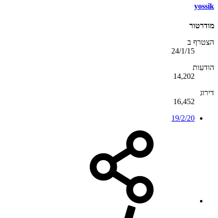
yossik
מודרטור
הצטרף ב
24/1/15
הודעות
14,202
דירוג
16,452
19/2/20