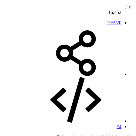
דירוג
16,452
19/2/20
#4