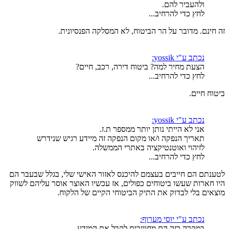
ולהעביר להם.
לחץ כדי להרחיב...
זה חינם. מדובר על הר הביטוח, לא המסלקה הפנסיונית.
נכתב ע"י yossik:
הצעת מחיר למה? ביטוח דירה, רכב, חיים?
לחץ כדי להרחיב...
ביטוח חיים.
נכתב ע"י yossik:
אני לא הייתי נותן יותר ממספר ת.ז.
תאריך הנפקה ו/או מקום הנפקה זה מיידע רגיש שנידרש
לזיהוי ואוטנטיקציה באתרי הממשלה.
לחץ כדי להרחיב...
לטענתם הם חייבים בעצמם להיכנס לאזור האישי שלי, בגלל שבעבר הם
היו חארות שעשו ביטוחים כפולים, אז עכשיו האוצר אוסר עליהם לשווק
מוצאים בלי לבדוק את התיק הביטוחי הקיים של הלקוח.
נכתב ע"י יוסי מערוף:
במקרה כזה הם מחוייבים לקבל את המידע