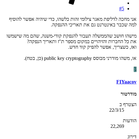
#5
אני מחכה לדליפת מאגר צילומי זהות כלשהו, כדי שיהיה אפשר להוסיף
למה שכבר באינטרנט גם את תאריכי ההנפקה.
מישהו חושב שהממשלה תעבור להנפקת קודי-משנה, שהם מה שישמשו
את כל החברות והזיהויים במקום מספר ת"ז ותאריך הנפקה?
ואז, כשצריך, אפשר להפיק קוד חדש.
או, משהו מודרני מבוסס public key cryptography (כן, בטח).
F
FIYaacov
מודרטור
הצטרף ב
22/3/15
הודעות
22,269
דירוג