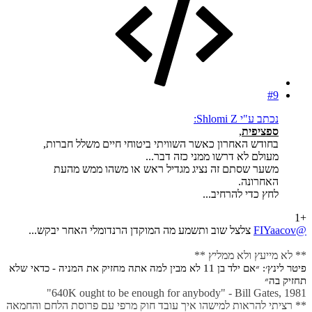
#9
נכתב ע"י Shlomi Z:
ספציפית
,
בחודש האחרון כאשר השוויתי ביטוחי חיים משלל חברות,
מעולם לא דרשו ממני כזה דבר...
משער שסתם זה נציג מגדיל ראש או משהו ממש מהעת
האחרונה.
לחץ כדי להרחיב...
+1
@FIYaacov
צלצל שוב ותשמע מה המוקדן הרנדומלי האחר יבקש...
** לא מייעץ ולא ממליץ **
פיטר לינץ׳: ״אם ילד בן 11 לא מבין למה אתה מחזיק את המניה - כדאי שלא
תחזיק בה״
640K ought to be enough for anybody" - Bill Gates, 1981"
** רציתי להראות למישהו איך עובד חוק מרפי עם פרוסת הלחם והחמאה