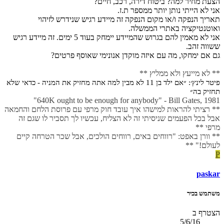
הצעת מחיר למה? ביטוח דירה, רכב, חיים?
אני לא הייתי נותן יותר ממספר ת.ז.
תאריך הנפקה ו/או מקום הנפקה זה מיידע רגיש שנידרש לזיהוי
ואוטנטיקציה באתרי הממשלה.
אני לא מאמין להם בגרוש שהמיידע יימחק בעוד 5 ימים. זה מיידע רגיש
ששווה זהב.
גם אם ימחקו, מה עם איזה מוקדן אנונימי שאוסף פרטים?
** לא מייעץ ולא ממליץ **
פיטר לינץ׳: ״אם ילד בן 11 לא מבין למה אתה מחזיק את המניה - כדאי שלא
תחזיק בה״
640K ought to be enough for anybody" - Bill Gates, 1981"
** רציתי להראות למישהו איך עובד חוק מרפי עם פרוסת הלחם והחמאה
אבל בכל הפעמים שניסיתי זה לא הצליח, עכשיו לך תסביר לו שגם זה
מרפי **
** וורן באפט: "רווחים באים, רווחים הולכים, אבל שכר הטרחה קיים
לעולם!" **
P
paskar
משתמש בכיר
הצטרף ב
5/6/16