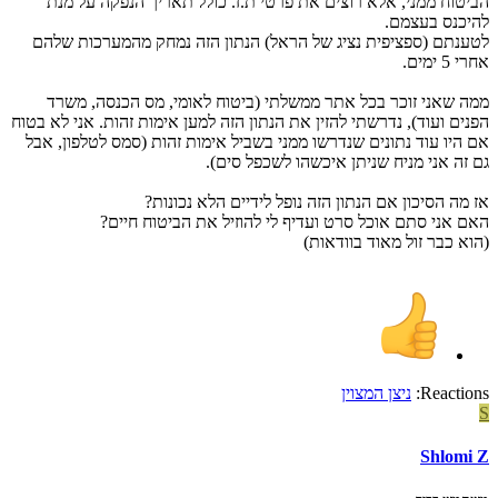
הביטוח ממני, אלא רוצים את פרטי ת.ז. כולל תאריך הנפקה על מנת
להיכנס בעצמם.
לטענתם (ספציפית נציג של הראל) הנתון הזה נמחק מהמערכות שלהם
אחרי 5 ימים.
ממה שאני זוכר בכל אתר ממשלתי (ביטוח לאומי, מס הכנסה, משרד
הפנים ועוד), נדרשתי להזין את הנתון הזה למען אימות זהות. אני לא בטוח
אם היו עוד נתונים שנדרשו ממני בשביל אימות זהות (סמס לטלפון, אבל
גם זה אני מניח שניתן איכשהו לשכפל סים).
אז מה הסיכון אם הנתון הזה נופל לידיים הלא נכונות?
האם אני סתם אוכל סרט ועדיף לי להוזיל את הביטוח חיים?
(הוא כבר זול מאוד בוודאות)
Reactions:
ניצן המצוין
S
Shlomi Z