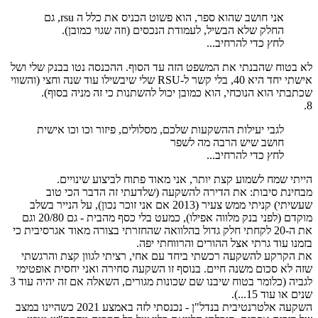
אני חושב שהוא ספר, הוא פשוט הכניס את כלל ה rsu, גם
החלק שלא הבשיל, לעמודת הנכסים (וזה שגוי כמובן).
לחץ כדי להרחיב...
לא בטוח שהבנתי את המשפט הזה עד הסוף. ההכנסה נטו בבנק שלי ושל
אישתי יחד היא 40, בלי קשר ל-RSU שלי שיבשילו עוד שנה וחצי (והשווי
שכתבתי הוא הנוכחי, הוא כמובן יכול להשתנות כי זה מניה בסוף).
8.
לגבי יעילות ההשקעות שלכם, מסלולים, פיזור וכו וכו אישית
חושב שיש הרבה מה לשפר
לחץ כדי להרחיב...
הייתי שמח לשמוע קצת יותר, אני מאוד פתוח לביצוע שינויים.
מבחינת סיבות: את הדירה להשקעה (שלדעתי זה הדבר הכי טוב
שעשיתי) קניתי ממש צעיר (2013 אם אני זוכר נכון), על הנייר בשלב
מוקדם (לפני בנק מלווה אפילו), כמעט בלי כסף מהבית - גם 20/80 וגם
את ה-20 לקחתי חלק גדול בהלוואה שהחזרתי בצורה מאוד אגרסיבית כי
בזמנו עוד גרתי אצל ההורים והרווחתי יפה.
את הקרקע להשקעה רכשתי ביחד עם אחי, רציתי לגוון קצת והרגשתי
שזה לא סכום משנה חיים. בנוסף זו השקעה סחירה ואני יחסית אופטימי
לגביה (כלומר בטוח שיבנו שם שכונות מגורים, השאלה אם זה יהיה עוד 3
שנים או עוד 15...).
השקעה אלטרנטיבית בנדל"ן - נכנסתי לזה באמצע 2021 כשהיינו במצב