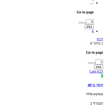
…
Go to page
בצע
6
הבא
1 מתוך 6
Go to page
בצע
הבא
Last
ח
חוסך בן 40
משתמש סולידי
הצטרף ב