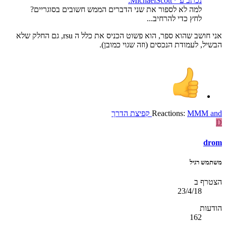
נכתב ע"י MichaelScott:
למה לא לספור את שני הדברים הממש חשובים בסוגריים?
לחץ כדי להרחיב...
אני חושב שהוא ספר, הוא פשוט הכניס את כלל ה rsu, גם החלק שלא
הבשיל, לעמודת הנכסים (וזה שגוי כמובן).
and
MMM
Reactions:
קפיצת הדרך
D
drom
משתמש רגיל
הצטרף ב
23/4/18
הודעות
162