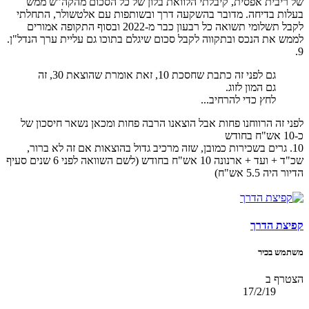
של ריבית אפסית, קיבלתי הלוואת בלון של כל הסכום מהקה"ש ממש
בעלות בדיחה. מדובר בהשקעה דרך ובשותפות עם אלטשולר, התחלתי
לקבל תשלומי תשואה כל רבעון כבר מ-2022 ובסוף התקופה אמורים
לממש את הנכס ובתקווה לקבל סכום שיגלם בתוכו גם עליית ערך הנדל"ן.
9.
גם לפני זה כתבת שחסכת 10, זאת אומרת שהוצאת 30, זה
גם המון לזוג.
לחץ כדי להרחיב...
לפני זה הרווחנו פחות אבל הוצאנו הרבה פחות ומכאן נשאר חיסכון של
כ-10 אש"ח בחודש
10. גרים בשכירות כמובן, שזה מרכיב גדול בהוצאות אם זה לא ברור,
שכ"ד + ועד + ארנונה 10 אש"ח בחודש (לשם השוואה לפני 6 שנים סעיף
הדיור היה 5.5 אש"ח)
קפיצת הדרך
משתמש בכיר
הצטרף ב
17/2/19