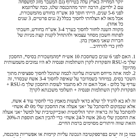
יוקר המחייה בארץ עלה בטירוף (גם המעבר מזוג למשפחה
עם 2 ילדים), הרבה יותר מההכנסה שלנו, ככה שלדוגמא
לפני 5-6 שנים, הייתי חוסך 10 אש"ח בחודש מהמשכורת,
אבל מאז לא הצלחתי לחסוך בכלל (2 גנים פרטיים, 3 שנים
כל אחד).
מקווה השנה לחזור לחסוך בערך 3-4 אש"ח בחודש, חשבתי
לפתוח חשבון מסחר עצמאי ולהתחיל לקנות קצת מניות של
חברות שאני מאמין בהן.
לחץ כדי להרחיב...
1. האם לפני 6 שנים כשחסכת 10 אש״ח *מהמשכורת בסיס*, החסכון
שלך מ-RSU והפקדות לקרן השתלמות ופנסיה לא היו נמוכים משמעותית
מהיום?
2. למה אתה מייחס חשיבות עליונה לכמה שתוכל לחסוך ספציפית מתוך
השכר בסיס, במיוחד כשמדובר על שאיפה לחסוך 3-4 אשח שבסדר, זה
עדיף על כלום - אבל האם זה לא מתגמד לעומת החסכון שלך מ-RSU +
הפקדות לקרן השתלמות ופנסיה + תשלומי משכנתא לקרן?
זה לא בא להגיד לך שלא כדאי לעשות מאמץ כדי לחסוך עוד 4 אשח,
אלא שבמקום להסתכל על ״אני אעלה את החסכון שלי מ0 ל4 אשח״
להסתכל על זה בראיה יותר הוליסטית ואובייקטיבית של למשל ״אני אעלה
את החסכון שלי מ-20 אשח ל-24 אשח״ כדי להבין האם תוספת ה-20%
הזאת שווה וויתורים מסוימים ברמת החיים.
כמו כן זה ישים בפרספקטיבה הנכונה עליות קיימות או אפשריות בהכנסה,