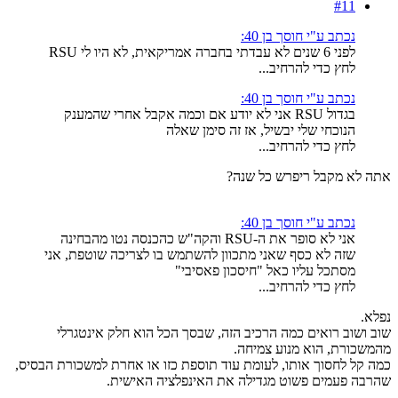
#11
נכתב ע"י חוסך בן 40:
לפני 6 שנים לא עבדתי בחברה אמריקאית, לא היו לי RSU
לחץ כדי להרחיב...
נכתב ע"י חוסך בן 40:
בגדול RSU אני לא יודע אם וכמה אקבל אחרי שהמענק
הנוכחי שלי יבשיל, אז זה סימן שאלה
לחץ כדי להרחיב...
אתה לא מקבל ריפרש כל שנה?
נכתב ע"י חוסך בן 40:
אני לא סופר את ה-RSU והקה"ש כהכנסה נטו מהבחינה
שזה לא כסף שאני מתכוון להשתמש בו לצריכה שוטפת, אני
מסתכל עליו כאל "חיסכון פאסיבי"
לחץ כדי להרחיב...
נפלא.
שוב ושוב רואים כמה הרכיב הזה, שבסך הכל הוא חלק אינטגרלי
מהמשכורת, הוא מנוע צמיחה.
כמה קל לחסוך אותו, לעומת עוד תוספת כזו או אחרת למשכורת הבסיס,
שהרבה פעמים פשוט מגדילה את האינפלציה האישית.