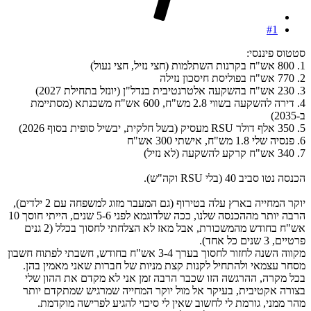
#1
סטטוס פיננסי:
1. 800 אש"ח בקרנות השתלמות (חצי נזיל, חצי נעול)
2. 770 אש"ח בפוליסת חיסכון נזילה
3. 230 אש"ח בהשקעה אלטרנטיבית בנדל"ן (יונזל בתחילת 2027)
4. דירה להשקעה בשווי 2.8 מש"ח, 600 אש"ח משכנתא (מסתיימת
ב-2035)
5. 350 אלף דולר RSU מעסיק (בשל חלקית, יבשיל סופית בסוף 2026)
6. פנסיה שלי 1.8 מש"ח, אישתי 300 אש"ח
7. 340 אש"ח קרקע להשקעה (לא נזיל)
הכנסה נטו סביב 40 (בלי RSU וקה"ש).
יוקר המחייה בארץ עלה בטירוף (גם המעבר מזוג למשפחה עם 2 ילדים),
הרבה יותר מההכנסה שלנו, ככה שלדוגמא לפני 5-6 שנים, הייתי חוסך 10
אש"ח בחודש מהמשכורת, אבל מאז לא הצלחתי לחסוך בכלל (2 גנים
פרטיים, 3 שנים כל אחד).
מקווה השנה לחזור לחסוך בערך 3-4 אש"ח בחודש, חשבתי לפתוח חשבון
מסחר עצמאי ולהתחיל לקנות קצת מניות של חברות שאני מאמין בהן.
בכל מקרה, ההרגשה הזו שכבר הרבה זמן אני לא מקדם את ההון שלי
בצורה אקטיבית, בעיקר אל מול יוקר המחייה שמרגיש שמתקדם יותר
מהר ממני, גורמת לי לחשוב שאין לי סיכוי להגיע לפרישה מוקדמת.