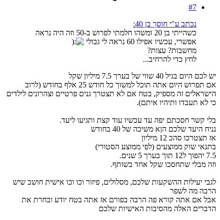
#7
נכתב ע"י חוסך בן 40:
כשהייתי בן 20 ומשהו חלמתי לפרוש ב-50 וזה היה נראה
אפשרי, עכשיו אפילו 60 נראה לי גבולי
מחשבות? עצות?
לחץ כדי להרחיב...
יש לכם היום בגיל 40 שווי של בערך 7.5 מיליון שקל
אם תפרוש היום אתה תוכל למשוך כל חודש 25 אלף בחודש (לרוב
הישראלים זה מספיק, בטח אם לא תצטרך גנים פרטיים וצהרונים לילדים
כי לא תעבדו ותיהיו איתם).
בלי קשר חסכתם יפה עד עכשיו עוד קצת ותגיעו ליעד.
נניח היעד שלכם הןא משיכה של 40 בחודש
אז תצטרכו סהכ 12 מיליון
בתנאי שוק ממוצעים (לפי ממוצע הסטורי)
7.5 יהפוך ל12 תוך בערך 5 שנים.
וזה מבלי שתחסכו שקל אחד בשותף.
לגבי יעילות ההשקעות שלכם, מסלולים, פיזור וכו וכו אישית חושב שיש
הרבה מה לשפר
אבל אם אתה קורא פה הרבה בפורם אז אתה בטח יודע ובחרת את
הדברים האלה מהסיבות האישיות שלכם