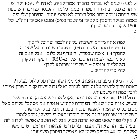
4. לפני 6 שנים לא עבדתי בחברה אמריקאית, לא היו לי RSU וקה"ש
הייתה מוגבלת בתקרה הפטורה ממס. כלומר ההכנסה לצריכה השוטפת
שלי הייתה נמוכה יותר אבל בצורה לא משמעותית. החיסכון שלי היה
באמת בעיקר חיסכון אקטיבי (מהשכר בסיס) ומעט פאסיבי (קה"ש של
1500 שקל בחודש בערך)
5.
למה אתה מייחס חשיבות עליונה לכמה שתוכל לחסוך
ספציפית מתוך השכר בסיס, במיוחד כשמדובר על שאיפה
לחסוך 3-4 אשח שבסדר, זה עדיף על כלום - אבל האם זה
לא מתגמד לעומת החסכון שלך מ-RSU + הפקדות לקרן
השתלמות ופנסיה + תשלומי משכנתא לקרן?
לחץ כדי להרחיב...
זו נקודה מאוד מעניינת האמת, אני מניח שזה עניין פסיכולוגי בעיקר?
באמת צריך לחשוב על זה יותר לעומק ואולי גם לעשות קצת חשבון אמיתי
להבין כמה זה משמעותי.
בגדול RSU אני לא יודע אם וכמה אקבל אחרי שהמענק הנוכחי שלי
יבשיל, אז זה סימן שאלה. הפקדות לקה"ש ופנסיה אני מסתכל עליהם כאל
סכום בסיסי שאמור לאפשר פנסיה בכבוד, אבל בגיל הפרישה.
תשלומי המשכנתא זה גם אפיק חיסכון פאסיבי כלשהו, צודק לגמרי.
6. אין לי ספק שאני מוציא הרבה כסף, אבל לא חושב שאפשר לקרוא לזה
"בעיה בצד ההוצאות". אעבוד על פירוט הוצאות יותר מפורט בהמשך
ואשתף, וכן 40 מספיק פשוט לא מאפשר חיסכון משמעותי.
7.