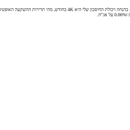
ההשקעה האופטימלית - האם אחת לחודש או אחת לרבעון?