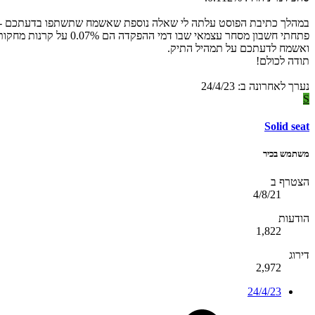
במהלך כתיבת הפוסט עלתה לי שאלה נוספת שאשמח שתשתפו בדעתכם - בהנחה ויכולת החיסכון שלי היא 4K בחודש, מהי תדירות 
פתחתי חשבון מסחר עצמאי שבו דמי ההפקדה הם 0.07% על קרנות מחקות ו0.06% על אג"ח.
ואשמח לדעתכם על תמהיל התיק.
תודה לכולם!
נערך לאחרונה ב:
24/4/23
S
Solid seat
משתמש בכיר
הצטרף ב
4/8/21
הודעות
1,822
דירוג
2,972
24/4/23