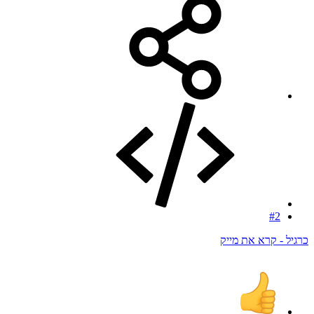
#2
כרגיל - קרא את מייק