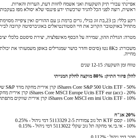
אפיינתי עבורי תיק השקעות ואני אשמח לחוות דעת, הערות והארות.
ראשית, רוצה לפני הכל להגיד שרכשתי ידע פיננסי שלא יסולא מפז בעקבות 
רקע כללי: בן 23,בת זוג בגילי, גרים ברמת גן עם ההורים ואין ציפייה מסוימת לעזוב לפחות ב3-4 שנים הקרובות (השיקול הכלכלי גובר על המצב הנפשי ועל הצורך בפרטיות).
מתחיל באוקטובר הקרוב את חיי הסטודנטיאלים באוניברסיטה קרובה לביתי ו
מטרה: הגדלת ההון, שמירה על הכסף מאינפלציה, יצירת סיסטם כלכלי יציב.
משכורת: כ8K נטו (סיבוס וחדר כושר שמגדילים באופן משמעותי
מחייה.
טווח זמן השקעה: 12-15 שנים
להלן פיזור התיק: 80% מוקצה לחלק המנייתי
50% - iShares Core S&P 500 Ucits ETF קרן אירית מחקה מדד S&P של בלאקרוק. דמי ניהול - 0.07 %
20% - iShares Core MSCI Europe Ucits ETF eur (acc) קרן אירית מחקה מדד אירופה של בלאקרוק דמי ניהול - 0.12 %
10% - iShares Core MSCI em imi Ucits ETF קרן אירית שווקים מתפתחים של בלאקרוק דמי ניהול - 0.18 %
20% אג"ח
10% - קסם KTF תל גוב צמודות 2-5 5113329 דמי ניהול - 0.25%
10% - אי.בי.אי מחקה תל גוב שקלי 5113022 דמי ניהול - 0.15%
סהכ דמי ניהול : 0.112%.