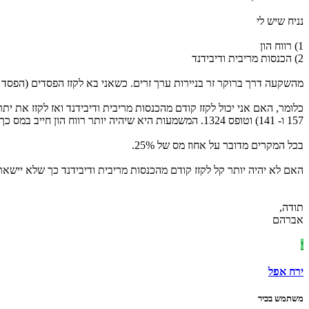
נניח שיש לי
1) רווח הון
2) הכנסות מריבית ודיבידנד
מהשקעה דרך ברוקר זר בניירות ערך זרים. כשאני בא לקזז הפסדים (הפסד 
157 ו- 141) וטופס 1324. המשמעות היא שיהיה יותר רווח הון חייב במס כך שלא משנה בסה"כ את גובה המס המשולם.
בכל המקרים מדובר על אחוז מס של 25%.
האם לא יהיה יותר קל לקזז קודם מהכנסות מריבית ודיבידנד כך שלא יישאר מה להעביר לטופס 1301 ו- 1324 ור
תודה,
אברהם
י
ירח אפל
משתמש בכיר