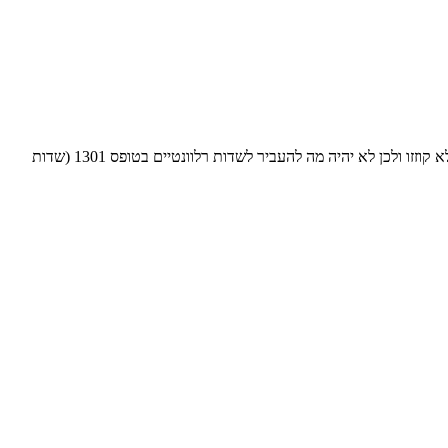
כלומר, האם אני יכול לקזז קודם מהכנסות מריבית ודיבידנד ואז לקזז את יתרת ההפסד מרווח הון? במקרה כזה לא יישארו לי הכנסות מריבית ודיבידנד שלא קוזזו ולכן לא יהיה מה להעביר לשדות רלוונטיים בטופס 1301 (שדות