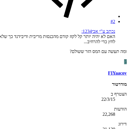
#2
נכתב ע"י אבי1234:
האם לא יהיה יותר קל לקזז קודם מהכנסות מריבית ודיבידנד כך שלא יישאר מה להעביר לטופס 1301 ו
לחץ כדי להרחיב...
ומה תעשה עם המס הזר ששולם?
F
FIYaacov
מודרטור
הצטרף ב
22/3/15
הודעות
22,268
דירוג