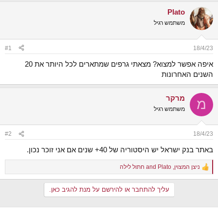
ש
א
Plato
א
ר
י
משתמש רגיל
ך
#1
18/4/23
איפה אפשר למצוא? מצאתי גרפים שמתארים לכל היותר את 20
השנים האחרונות
מרקר
מ
משתמש רגיל
#2
18/4/23
באתר בנק ישראל יש היסטוריה של 40+ שנים אם אני זוכר נכון.
ניצן המצוין
,
Plato
and
חתול לילה
R
e
a
עליך להתחבר או להירשם על מנת להגיב כאן.
c
t
i
o