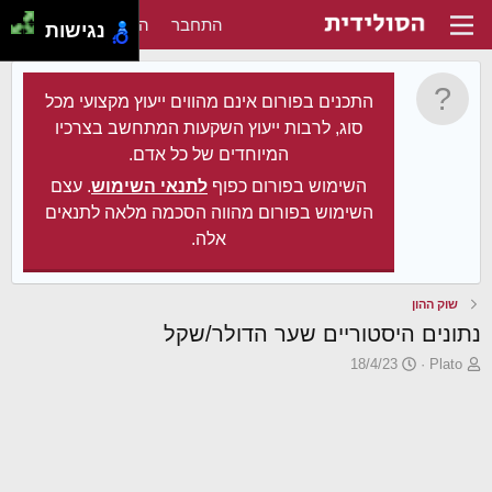
התחבר
הירשם
נגישות
התכנים בפורום אינם מהווים ייעוץ מקצועי מכל
סוג, לרבות ייעוץ השקעות המתחשב בצרכיו
המיוחדים של כל אדם.
השימוש בפורום כפוף
לתנאי השימוש
. עצם
השימוש בפורום מהווה הסכמה מלאה לתנאים
אלה.
שוק ההון
נתונים היסטוריים שער הדולר/שקל
פ
פ
18/4/23
Plato
ו
ו
ת
ר
ח
ס
ה
ם
נ
ב
ו
ת