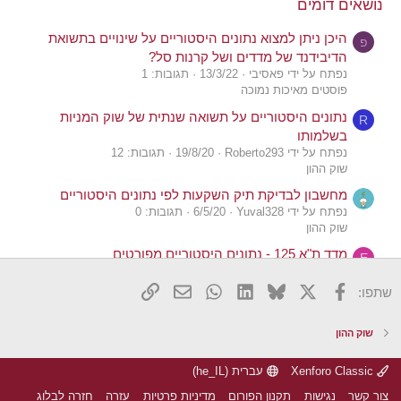
נושאים דומים
n
s
היכן ניתן למצוא נתונים היסטוריים על שינויים בתשואת
:
פ
הדיבידנד של מדדים ושל קרנות סל?
נפתח על ידי פאסיבי
13/3/22
תגובות: 1
פוסטים מאיכות נמוכה
נתונים היסטוריים על תשואה שנתית של שוק המניות
R
בשלמותו
נפתח על ידי Roberto293
19/8/20
תגובות: 12
שוק ההון
מחשבון לבדיקת תיק השקעות לפי נתונים היסטוריים
נפתח על ידי Yuval328
6/5/20
תגובות: 0
שוק ההון
מדד ת"א 125 - נתונים היסטוריים מפורטים
E
נפתח על ידי elio
13/5/19
תגובות: 4
שוק ההון
X
פייסבוק
Bluesky
LinkedIn
WhatsApp
דואר אלקטרוני
הוסף קישור
שתפו:
מציאת נתונים היסטוריים של total return
S
נפתח על ידי sagilevi
24/2/18
תגובות: 1
שוק ההון
שוק ההון
Xenforo Classic
עברית (he_IL)
IWVL מנייות ערך נתונים היסטוריים מוזרים?
ח
נפתח על ידי חיפאי
8/5/17
תגובות: 29
צור קשר
נגישות
תקנון הפורום
מדיניות פרטיות
עזרה
חזרה לבלוג