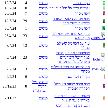
P
נקודות זיכוי
מיסים
4
12/7/24
P
נקודות זיכוי אל מול רווחי הון
מיסים
10
10/7/24
א
זיכוי מס זר
מיסים
7
26/6/24
זיכוי מס על הלוואה לצורך
מ
מיסים
29
12/5/24
השקעה בשוק ההון
A
זיכוי מס זר
מיסים
1
30/4/24
עודף לא ברור של זיכוי לפי
מיסים
23
26/4/24
סעיף 45א
עוד על זיכוי מס ששולם
פ
מיסים
13
8/4/24
בחו"ל
זיכוי/החזר מס בגין מיסוי
במקור של דיבידנדים
מיסים
23
6/4/24
מארה"ב ע"י ברוקר זר
מס הכנסה על זיכוי בעמלות
מיסים
3
7/2/24
מסחר
ז
נקודות זיכוי מס
מיסים
6
2/2/24
פנסיה, גמל
זיכוי וניכוי מרווח הון בשל
Z
וקרנות
8
28/12/23
הפקדה לפנסיה
השתלמות
משפט בנושא זיכוי מס זר
מ
מיסים
1
2/11/23
בארה"ב נגד הNIIT
הגשת בקשה להחזר מס