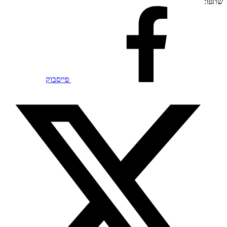
שתפו:
פייסבוק