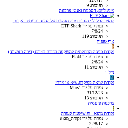
12/7/17
תגובות: 9
מינימליזם, חסכנות ואנטי-צרכנות
המצב הכלכלי: נקודת מבט מעשית על ההווה והעתיד הקרוב.
נפתח על ידי ETF Shark
7/8/24
תגובות: 119
אוף טופיק
F
נקודת כניסה התחלתית להשקעה בדירה במרכז (דירה ראשונה)
נפתח על ידי Floki
2/6/24
תגובות: 11
נדל"ן
M
נקודת יציאה בפיקדון. 3% או מדד?
נפתח על ידי Mars1
31/12/23
תגובות: 13
צרכנות פיננסית
נ
נקודת מוצא - זוג שישמח לעזרה
נפתח על ידי נקודת_מוצא
22/8/17