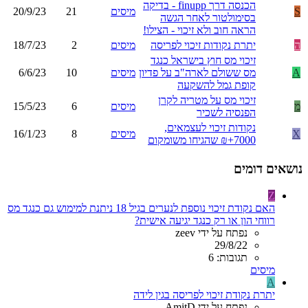
הכנסה דרך finupp - בדיקה
S
מיסים
21
20/9/23
בסימולטור לאחר הגשה
הראה חוב ולא זיכוי - הצילו!
ה
יתרת נקודות זיכוי לפריסה
מיסים
2
18/7/23
זיכוי מס חוץ בישראל כנגד
A
מס ששולם לארה"ב על פדיון
מיסים
10
6/6/23
קופת גמל להשקעה
זיכוי מס על מטריה לקרן
מ
מיסים
6
15/5/23
הפנסיה לשכיר
נקודות זיכוי לעצמאים,
X
מיסים
8
16/1/23
7000+₪ שהגיחו משומקום
נושאים דומים
Z
האם נקודת זיכוי נוספת לנערים בגיל 18 ניתנת למימוש גם כנגד מס
רווחי הון או רק כנגד יגיעה אישית?
נפתח על ידי zeev
29/8/22
תגובות: 6
מיסים
A
יתרת נקודת זיכוי לפריסה בגין לידה
נפתח על ידי AmitD