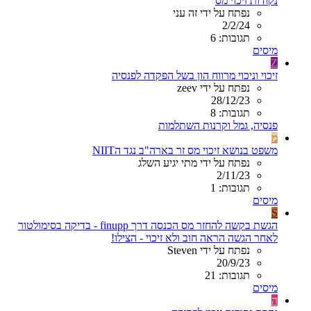
נקודות זיכוי מס
נפתח על ידי זה עני
2/2/24
תגובות: 6
מיסים
Z
זיכוי וניכוי מרווח הון בשל הפקדה לפנסיה
נפתח על ידי zeev
28/12/23
תגובות: 8
פנסיה, גמל וקרנות השתלמות
מ
משפט בנושא זיכוי מס זר בארה"ב נגד הNIIT
נפתח על ידי מתי יגיע השלג
2/11/23
תגובות: 1
מיסים
S
הגשת בקשה להחזר מס הכנסה דרך finupp - בדיקה בסימולטור
לאחר הגשה הראה חוב ולא זיכוי - הצילו!
נפתח על ידי Steven
20/9/23
תגובות: 21
מיסים
ה