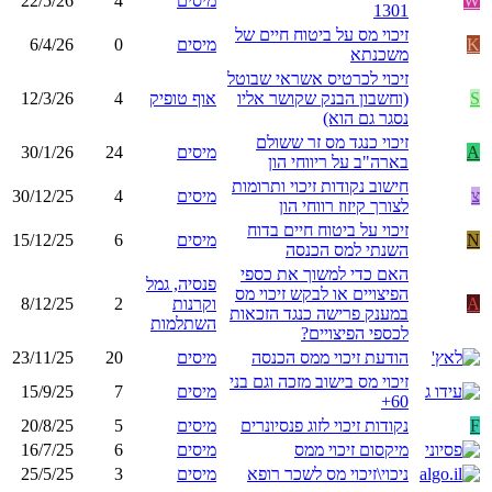
W
מיסים
4
22/5/26
1301
זיכוי מס על ביטוח חיים של
K
מיסים
0
6/4/26
משכנתא
זיכוי לכרטיס אשראי שבוטל
S
(וחשבון הבנק שקושר אליו
אוף טופיק
4
12/3/26
נסגר גם הוא)
זיכוי כנגד מס זר ששולם
A
מיסים
24
30/1/26
בארה"ב על ריווחי הון
חישוב נקודות זיכוי ותרומות
צ
מיסים
4
30/12/25
לצורך קיזוז רווחי הון
זיכוי על ביטוח חיים בדוח
N
מיסים
6
15/12/25
השנתי למס הכנסה
האם כדי למשוך את כספי
פנסיה, גמל
הפיצויים או לבקש זיכוי מס
A
וקרנות
2
8/12/25
במענק פרישה כנגד הזכאות
השתלמות
לכספי הפיצויים?
הודעת זיכוי ממס הכנסה
מיסים
20
23/11/25
זיכוי מס בישוב מזכה וגם בני
מיסים
7
15/9/25
60+
F
נקודות זיכוי לזוג פנסיונרים
מיסים
5
20/8/25
מיקסום זיכוי ממס
מיסים
6
16/7/25
ניכוי\זיכוי מס לשכר רופא
מיסים
3
25/5/25