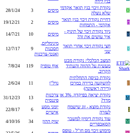
בגין לידה
נקודת זיכוי בגין תואר אקדמי
O
מיסים
3
28/1/24
שלא נוצלה
דחיית נקודת זיכוי בגין תואר
ח
מיסים
2
19/12/21
אקדמי - התמחות
ניוד נקודת זיכוי של תינוק -
א
מיסים
10
14/7/21
איך עושים את זה?
מינימליזם,
חצי נקודת זיכוי אחרי תואר
ס
חסכנות
9
12/7/17
שני
ואנטי-צרכנות
המצב הכלכלי: נקודת מבט
מעשית על ההווה והעתיד
אוף טופיק
119
7/8/24
הקרוב.
נקודת כניסה התחלתית
F
להשקעה בדירה במרכז
נדל"ן
11
2/6/24
(דירה ראשונה)
נקודת יציאה בפיקדון. 3% או
צרכנות
31/12/23
13
M
מדד?
פיננסית
נקודת מוצא - זוג שישמח
יומני מסע
נ
6
22/8/17
לעזרה
אישיים
עוד נקודת דימיון למשבר
M
שוק ההון
34
4/10/16
הסאבפריים
מימוש זיכוי מס חו"ל - טופס