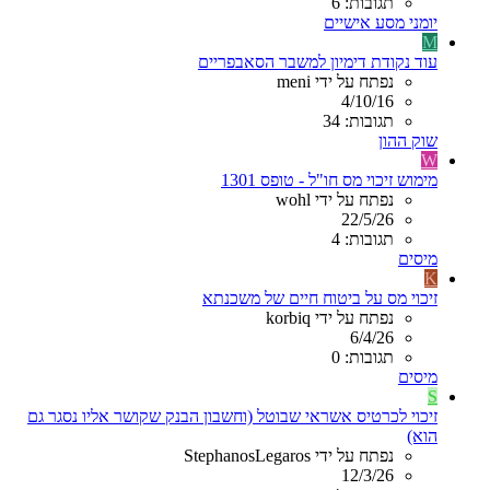
תגובות: 6
יומני מסע אישיים
M
עוד נקודת דימיון למשבר הסאבפריים
נפתח על ידי meni
4/10/16
תגובות: 34
שוק ההון
W
מימוש זיכוי מס חו"ל - טופס 1301
נפתח על ידי wohl
22/5/26
תגובות: 4
מיסים
K
זיכוי מס על ביטוח חיים של משכנתא
נפתח על ידי korbiq
6/4/26
תגובות: 0
מיסים
S
זיכוי לכרטיס אשראי שבוטל (וחשבון הבנק שקושר אליו נסגר גם
הוא)
נפתח על ידי StephanosLegaros
12/3/26