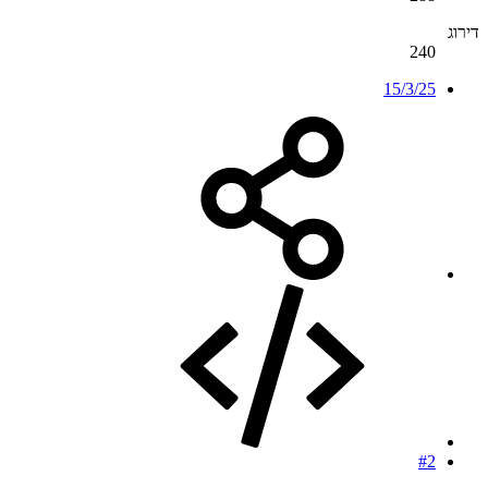
דירוג
240
15/3/25
#2