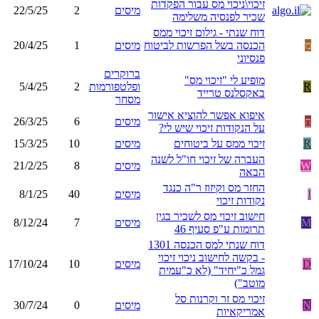
זיכוי\ניכוי מס עבור הפקדות
מיסים
2
22/5/25
שכיר לפנסיה משלימה
דוח שנתי - גילום זיכוי ממס
מ
הכנסה בשל הפרשות לביטוח
מיסים
1
20/4/25
פנסיוני
ברוקרים
מופיע לי "זיכוי מס"
R
ופלטפורמות
2
5/4/25
באקסלנס טרייד
מסחר
איפוא אפשר להוציא אישור
ח
מיסים
6
26/3/25
על הנקודות זיכוי שיש לי?
R
זיכוי ממס על ביטוחים
מיסים
10
15/3/25
העברה של זיכוי חו"ל לשנה
W
מיסים
8
21/2/25
הבאה
החזר מס וקיזוז ר"ה כנגד
I
מיסים
40
8/1/25
נקודות זיכוי
חישוב זיכוי מס לשכיר בגין
M
מיסים
7
8/12/24
תרומות ע"פ סעיף 46
דוח שנתי למס הכנסה 1301
- בקשה לחישוב ניכוי זיכוי
D
מיסים
10
17/10/24
גמל כ"יחיד" (לא כ"עמית
מוטב")
זיכוי מס זר וקרנות סל
N
מיסים
0
30/7/24
אמריקאיות