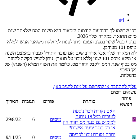
#4
כפי שרשמו לך בהודעות קודמות הזכאות היא משנת המס שלאחר שנת
סיום התואר. במקרה שלך 2026.
בנוסף בכול שינוי במצב העובד ניתן לפנות למחלקת משאבי אנוש ולמלא
טופס 101 מעודכן.
לא המקרה שלך אבל ארחיב שגם אם עובד התחיל לעבוד באמצע השנה
או מילא טופס 101 שגוי (ללא זיכוי על תואר). ניתן להגיש בקשה להחזר
מס בסוף שנת המס ולקבל החזר מס. כלומר את השווי המלא (השנתי) של
נק' הזיכוי.
בהצלחה.
עליך להתחבר או להירשם על מנת להגיב כאן.
נושאים דומים
פותח
כותרת
פורום
תגובות
תאריך
הנושא
האם נקודת זיכוי נוספת
לנערים בגיל 18 ניתנת
Z
מיסים
6
29/8/22
למימוש גם כנגד מס רווחי הון
או רק כנגד יגיעה אישית?
יתרת נקודת זיכוי לפריסה
A
מיסים
10
9/11/25