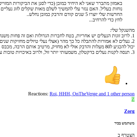
באמזון מתברר שאני לא היחיד כמובן (כדי לסנן את הביקורות המזוי
נוחות בעליל. האם נגזר עלי להמשיך לשלם מאות שקלים לזוג נעליים
החדשות שלי יוצרו 5 שנים קודם והדבק כמובן נחלש..
לחץ כדי להרחיב...
מהשנקל שלי:
1. לרוב זוגות הנעלים יש אחריות, בטח לחברות הגדולות ואם זה פחות משנה מהקניה, כבר יצא לי לשלוח נעלים לתיקון (דרך חנות פשוט שהייתי מכיר וקונה בה)
יכול להכגיע ל80 מעלות והדבק אולי לא מחזיק, מרטיב אותם הרבה, מכבס אותם הרבה, אולי יש לך פלאטפוס הפוך או דברים כאלה מייצרים עומס נקודתי על הסוליה וכו...)
3. תנסה לקנות נעלים בדקטלון, משמעותי יותר זול, ולרוב באיכויות טובות עם אחריות ויש להם מנעד מאוד רחב גם לשימושים אינטנסיבים
Reactions:
Roi
,
HHH
,
OnTheVerge
and 1 other person
Z
Zorg
משתמש בכיר
הצטרף ב