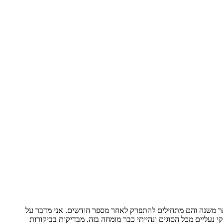
 יותר משנה והם מתחילים להתפרק לאחר מספר חודשים. אני מדבר על
-400 שקל, הוגו-בוס ב-500, סאקוני ב-300, אדידס ב-600 ועוד. אני מחזיק בהיכון דבקי נעליים מכל הסוגים ונהייתי כבר מומחה בזה. מבדיקות בביקורות