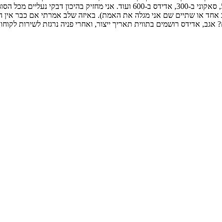
מכל הסוגים: הליכה, ריצה וטיולים. ניו-באלאנס ב-400 שקל, הוגו-בוס ב-500, סאקוני ב
וכב אחד או שתיים שם אני מגלה את האמת). באיזה שלב אמרתי אם כבר אין ה
ושמים בתווית תאריך ייצור, ואחרי פניה נרגזת לשירות לקוחות התברר שהנעליים החדשות