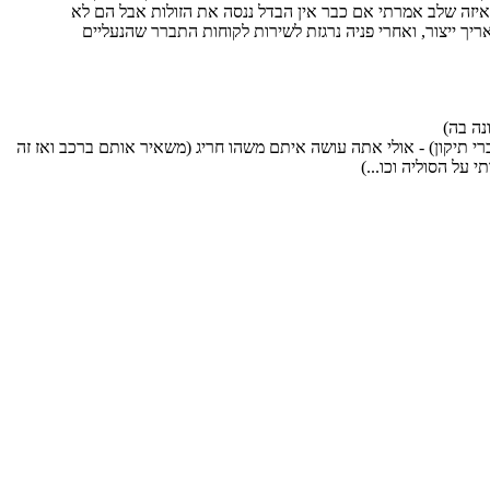
באיזה שלב אמרתי אם כבר אין הבדל ננסה את הזולות אבל הם לא
יך ייצור, ואחרי פניה נרגזת לשירות לקוחות התברר שהנעליים
ת שנים - האחרונות מעל עשור, נעלי ספורט בדרכ 3 שנים וגם אז זה קרעים קטנים ברי תיקון) - אולי אתה עושה איתם משהו חריג (משאיר אותם ברכב ואז זה