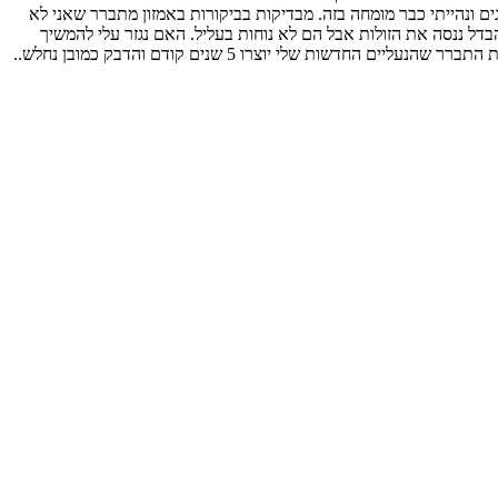
-300, אדידס ב-600 ועוד. אני מחזיק בהיכון דבקי נעליים מכל הסוגים ונהייתי כבר מומחה בזה. מבדיקות בביקורות באמזון מתברר שאני לא
בדל ננסה את הזולות אבל הם לא נוחות בעליל. האם נגזר עלי להמשיך
 שלי יוצרו 5 שנים קודם והדבק כמובן נחלש..