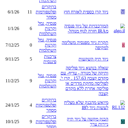
השתלמות
ברוקרים
M
ניוד קרן כספית לאזרח חוץ
ופלטפורמות
11
6/1/26
מסחר
פנסיה, גמל
המורכבויות של ניוד פנסיה
וקרנות
6
1/1/26
מIRA חזרה לגוף מנוהל-
השתלמות
פנסיה, גמל
תקרת ניוד מפנסיה משלימה
א
וקרנות
0
7/12/25
למקיפה
השתלמות
צרכנות
F
ניוד תיק השקעות
5
9/11/25
פיננסית
שאלה בנושא ניוד פוליסה
ותיקה של מנורה - עדיף- עם
פנסיה, גמל
מקדם קצבה 157.63 . קרן י'.
ע
וקרנות
9
11/2/25
לפוליסה מחקת מדדים או
השתלמות
פוליסה אחרת ללא מקדם
קצבה
ברוקרים
מיואש מהבנק שלא מצליח
ופלטפורמות
4
24/1/25
לעשות ניוד לIB
מסחר
ברוקרים
הבנק מקשה על ניוד תיק
M
ופלטפורמות
9
10/1/25
ניירות ערך
מסחר