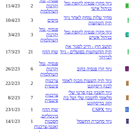
פנסיה, גמל
ניוד מקרן פנסיה לקופת גמל
R
וקרנות
2
11/4/23
בניהול אישי
השתלמות
מחיר עלות נמחק לאחר ניוד
י
מיסים
3
10/4/23
תיק השקעות
פנסיה, גמל
ניוד מקרן פנסיה לקופת גמל
C
וקרנות
3
3/4/23
בניהול אשיש
השתלמות
תושב חוץ - חייב לסגור את
י
תיק ההשקעות בפועלים - ניוד
שוק ההון
21
17/3/23
לברוקר
פנסיה, גמל
A
ניוד קרן פנסיה בחוב
וקרנות
6
26/2/23
השתלמות
ניוד תיק השעות מבנק לאומי
צרכנות
22/2/23
2
F
לבנק דיסקונט
פיננסית
ניוד חשבון בנק פרטי שלי
צרכנות
F
מלאומי לחשבון שלי ושל בת
7
8/2/23
פיננסית
הזוג בדיסקונט
K
ניוד CSPX
שוק ההון
1
23/1/23
מינימליזם,
ה
ניוד מחברת החשמל
חסכנות
1
14/1/23
ואנטי-צרכנות