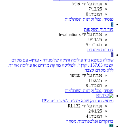
נפתח על ידי אוניל
7/12/25
תגובות: 0
פנסיה, גמל וקרנות השתלמות
F
ניוד תיק השקעות
נפתח על ידי fevaluationz
9/11/25
תגובות: 5
צרכנות פיננסית
ע
שאלה בנושא ניוד פוליסה ותיקה של מנורה - עדיף- עם מקדם
קצבה 157.63 . קרן י'. לפוליסה מחקת מדדים או פוליסה אחרת
ללא מקדם קצבה
נפתח על ידי עמיעוז
11/2/25
תגובות: 9
פנסיה, גמל וקרנות השתלמות
מיואש מהבנק שלא מצליח לעשות ניוד לIB
נפתח על ידי RL132
24/1/25
תגובות: 4
ברוקרים ופלטפורמות מסחר
M