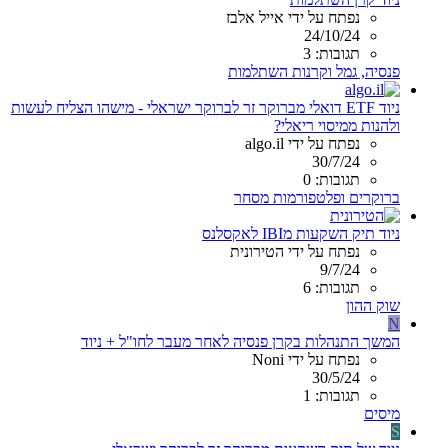
נפתח על ידי אייל אלבז
24/10/24
תגובות: 3
פנסיה, גמל וקרנות השתלמות
ניוד ETF דואלי מברוקר זר לברוקר ישראלי - מישהו הצליח לעשות
ולהנות ממיסוי ריאלי?
נפתח על ידי algo.il
30/7/24
תגובות: 0
ברוקרים ופלטפורמות מסחר
ניוד תיק השקעות מIBI לאקסלנס
נפתח על ידי הטירונית
9/7/24
תגובות: 6
שוק ההון
N
המשך התנהלות בקרן פנסיה לאחר מעבר לחו"ל + ניוד
נפתח על ידי Noni
30/5/24
תגובות: 1
מיסים
S