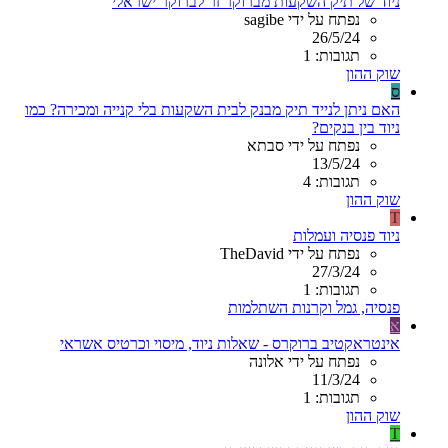
ניוד של תיק השקעות מברוקר זר לברוקר ישראלי
נפתח על ידי sagibe
26/5/24
תגובות: 1
שוק ההון
ס
האם ניתן לנייד תיק מבנק לבית השקעות בלי קנייה ומכירה? כמו
ניוד בין בנקים?
נפתח על ידי סבתא
13/5/24
תגובות: 4
שוק ההון
T
ניוד פנסיה ועמלות
נפתח על ידי TheDavid
27/3/24
תגובות: 1
פנסיה, גמל וקרנות השתלמות
א
אינטראקטיב ברוקרס - שאלות ניוד, מיסוי וכרטיס אשראי
נפתח על ידי אלונה
11/3/24
תגובות: 1
שוק ההון
T