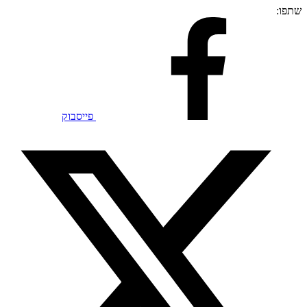
שתפו:
פייסבוק