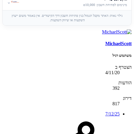
⌄
מינימום לפתיחת חשבון: ₪10,000
גילוי נאות: האתר מקבל תגמול בגין פתיחת חשבון דרך הקישורים. אין באמור משום ייעוץ
השקעות או שיווק השקעות.
MichaelScott
משתמש רגיל
הצטרף ב
4/11/20
הודעות
392
דירוג
817
7/12/25