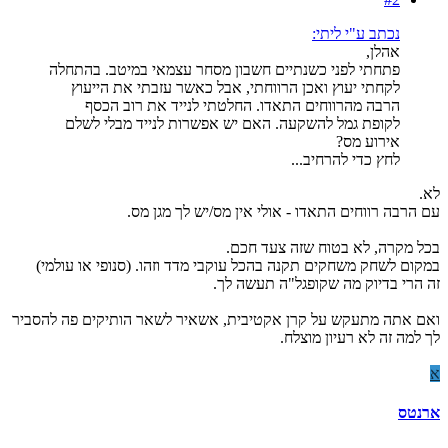
נכתב ע"י ליתי:
אהלן,
פתחתי לפני כשנתיים חשבון מסחר עצמאי במיטב. בהתחלה
לקחתי יעוץ ואכן הרווחתי, אבל כאשר עזבתי את הייעוץ
הרבה מהרווחים התאדו. החלטתי לנייד את רוב הכסף
לקופת גמל להשקעה. האם יש אפשרות לנייד מבלי לשלם
אירוע מס?
לחץ כדי להרחיב...
לא.
עם הרבה רווחים התאדו - אולי אין מס/יש לך מגן מס.
בכל מקרה, לא בטוח שזה צעד חכם.
במקום לשחק משחקים תקנה בהכל עוקבי מדד וזהו. (סנופי או עולמי)
זה הרי בדיוק מה שקופגל"ה תעשה לך.
ואם אתה מתעקש על קרן אקטיבית, אשאיר לשאר הותיקים פה להסביר
לך למה זה לא רעיון מוצלח.
א
ארנטס