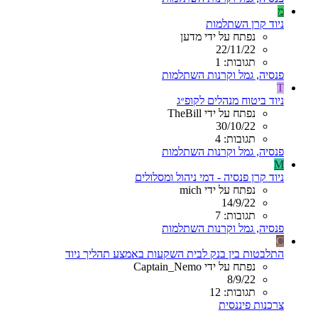
מ
ניוד קרן השתלמות
נפתח על ידי מדען
22/11/22
תגובות: 1
פנסיה, גמל וקרנות השתלמות
T
ניוד ביטוח מנהלים לקופ״ג
נפתח על ידי TheBill
30/10/22
תגובות: 4
פנסיה, גמל וקרנות השתלמות
M
ניוד קרן פנסיה - דמי ניהול ומסלולים
נפתח על ידי mich
14/9/22
תגובות: 7
פנסיה, גמל וקרנות השתלמות
C
התלבטות בין בנק לבית השקעות באמצע תהליך ניוד
נפתח על ידי Captain_Nemo
8/9/22
תגובות: 12
צרכנות פיננסית