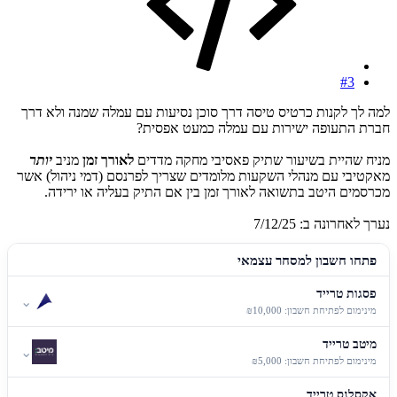
#3
למה לך לקנות כרטיס טיסה דרך סוכן נסיעות עם עמלה שמנה ולא דרך
חברת התעופה ישירות עם עמלה כמעט אפסית?
מניח שהיית בשיעור שתיק פאסיבי מחקה מדדים
לאורך זמן
מניב
יותר
מאקטיבי עם מנהלי השקעות מלומדים שצריך לפרנסם (דמי ניהול) אשר
מכרסמים היטב בתשואה לאורך זמן בין אם התיק בעליה או ירידה.
נערך לאחרונה ב:
7/12/25
פתחו חשבון למסחר עצמאי
פסגות טרייד
⌄
מינימום לפתיחת חשבון: ₪10,000
מיטב טרייד
⌄
מינימום לפתיחת חשבון: ₪5,000
אקסלנס טרייד