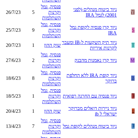
פנסיה, גמל
ניוד ביטוח מנהלים (לפני
Y
וקרנות
5
26/7/23
2001) לגמל IRA
השתלמות
פנסיה, גמל
ניוד קרן פנסיה לקופת גמל
S
וקרנות
9
25/7/23
IRA
השתלמות
ניוד תיק השקעות ל-IB ומעבר
T
שוק ההון
1
20/7/23
לקרנות איריות
פנסיה, גמל
M
ניוד קרן נאמנות מהבנק
וקרנות
2
27/6/23
השתלמות
פנסיה, גמל
ניוד קופת IRA ללא החלפת
B
וקרנות
8
18/6/23
ברוקר
השתלמות
פנסיה, גמל
E
ניוד פנסיה עם החרגה רפואית
וקרנות
1
18/5/23
השתלמות
ניוד ניירות דואלים מברוקר
ע
שוק ההון
1
20/4/23
ישראלי ל ib
פנסיה, גמל
L
ניוד ביטוח מנהלים לקופת גמל
וקרנות
7
13/4/23
השתלמות