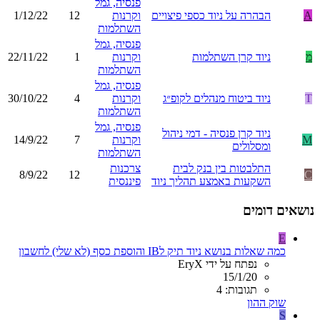
פנסיה, גמל
A
הבהרה על ניוד כספי פיצויים
וקרנות
12
1/12/22
השתלמות
פנסיה, גמל
מ
ניוד קרן השתלמות
וקרנות
1
22/11/22
השתלמות
פנסיה, גמל
T
ניוד ביטוח מנהלים לקופ״ג
וקרנות
4
30/10/22
השתלמות
פנסיה, גמל
ניוד קרן פנסיה - דמי ניהול
M
וקרנות
7
14/9/22
ומסלולים
השתלמות
התלבטות בין בנק לבית
צרכנות
8/9/22
12
C
השקעות באמצע תהליך ניוד
פיננסית
נושאים דומים
E
כמה שאלות בנושא ניוד תיק לIB והוספת כסף (לא שלי) לחשבון
נפתח על ידי EryX
15/1/20
תגובות: 4
שוק ההון
S