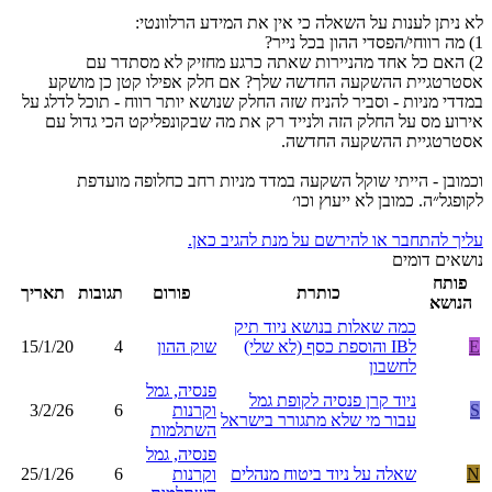
לא ניתן לענות על השאלה כי אין את המידע הרלוונטי:
1) מה רווחי/הפסדי ההון בכל נייר?
2) האם כל אחד מהניירות שאתה כרגע מחזיק לא מסתדר עם
אסטרטגיית ההשקעה החדשה שלך? אם חלק אפילו קטן כן מושקע
במדדי מניות - וסביר להניח שזה החלק שנושא יותר רווח - תוכל לדלג על
אירוע מס על החלק הזה ולנייד רק את מה שבקונפליקט הכי גדול עם
אסטרטגיית ההשקעה החדשה.
וכמובן - הייתי שוקל השקעה במדד מניות רחב כחלופה מועדפת
לקופגל״ה. כמובן לא ייעוץ וכו׳
עליך להתחבר או להירשם על מנת להגיב כאן.
נושאים דומים
פותח
כותרת
פורום
תגובות
תאריך
הנושא
כמה שאלות בנושא ניוד תיק
E
לIB והוספת כסף (לא שלי)
שוק ההון
4
15/1/20
לחשבון
פנסיה, גמל
ניוד קרן פנסיה לקופת גמל
S
וקרנות
6
3/2/26
עבור מי שלא מתגורר בישראל
השתלמות
פנסיה, גמל
N
שאלה על ניוד ביטוח מנהלים
וקרנות
6
25/1/26