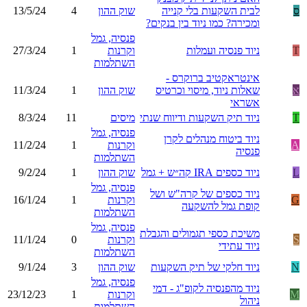
ס
לבית השקעות בלי קנייה
שוק ההון
4
13/5/24
ומכירה? כמו ניוד בין בנקים?
פנסיה, גמל
T
ניוד פנסיה ועמלות
וקרנות
1
27/3/24
השתלמות
אינטראקטיב ברוקרס -
א
שאלות ניוד, מיסוי וכרטיס
שוק ההון
1
11/3/24
אשראי
T
ניוד תיק השקעות ודיווח שנתי
מיסים
11
8/3/24
פנסיה, גמל
ניוד ביטוח מנהלים לקרן
A
וקרנות
1
11/2/24
פנסיה
השתלמות
L
ניוד כספים IRA קה״ש + גמל
שוק ההון
1
9/2/24
פנסיה, גמל
ניוד כספים של קרה"ש ושל
G
וקרנות
1
16/1/24
קופת גמל להשקעה
השתלמות
פנסיה, גמל
משיכת כספי תגמולים והגבלת
S
וקרנות
0
11/1/24
ניוד עתידי
השתלמות
N
ניוד חלקי של תיק השקעות
שוק ההון
3
9/1/24
פנסיה, גמל
ניוד מהפנסיה לקופ"ג - דמי
M
וקרנות
1
23/12/23
ניהול
השתלמות