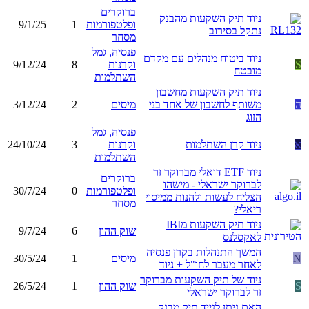
ברוקרים
ניוד תיק השקעות מהבנק
ופלטפורמות
1
9/1/25
נתקל בסירוב
מסחר
פנסיה, גמל
ניוד ביטוח מנהלים עם מקדם
S
וקרנות
8
9/12/24
מובטח
השתלמות
ניוד תיק השקעות מחשבון
ה
משותף לחשבון של אחד בני
מיסים
2
3/12/24
הזוג
פנסיה, גמל
א
ניוד קרן השתלמות
וקרנות
3
24/10/24
השתלמות
ניוד ETF דואלי מברוקר זר
ברוקרים
לברוקר ישראלי - מישהו
ופלטפורמות
0
30/7/24
הצליח לעשות ולהנות ממיסוי
מסחר
ריאלי?
ניוד תיק השקעות מIBI
שוק ההון
6
9/7/24
לאקסלנס
המשך התנהלות בקרן פנסיה
N
מיסים
1
30/5/24
לאחר מעבר לחו"ל + ניוד
ניוד של תיק השקעות מברוקר
S
שוק ההון
1
26/5/24
זר לברוקר ישראלי
האם ניתן לנייד תיק מבנק