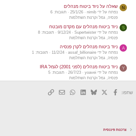
שאלה על ניוד ביטוח מנהלים
N
נפתח על ידי nimib
25/1/26
תגובות: 6
פנסיה, גמל וקרנות השתלמות
ניוד ביטוח מנהלים עם מקדם מובטח
S
נפתח על ידי Supertwister
9/12/24
תגובות: 8
פנסיה, גמל וקרנות השתלמות
ניוד ביטוח מנהלים לקרן פנסיה
A
נפתח על ידי assaf_billionaire
11/2/24
תגובות: 1
פנסיה, גמל וקרנות השתלמות
ניוד ביטוח מנהלים (לפני 2001) לגמל IRA
Y
נפתח על ידי yoavei
26/7/23
תגובות: 5
פנסיה, גמל וקרנות השתלמות
ניוד ביטוח מנהלים לקופת גמל
L
X
פייסבוק
Bluesky
LinkedIn
WhatsApp
דואר אלקטרוני
הוסף קישור
שתפו:
נפתח על ידי lior29789
13/4/23
תגובות: 7
פנסיה, גמל וקרנות השתלמות
ניוד ביטוח מנהלים לקופ״ג
T
נפתח על ידי TheBill
30/10/22
תגובות: 4
פנסיה, גמל וקרנות השתלמות
ניוד ביטוח מנהלים לקופת גמל - אכ"ע
V
צרכנות פיננסית
נפתח על ידי vieri
16/7/22
תגובות: 1