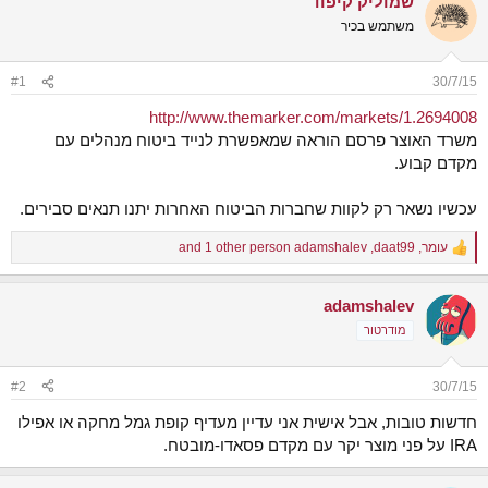
שמוליק קיפוד
ש
א
משתמש בכיר
א
ר
י
ך
#1
30/7/15
http://www.themarker.com/markets/1.2694008
משרד האוצר פרסם הוראה שמאפשרת לנייד ביטוח מנהלים עם
מקדם קבוע.
עכשיו נשאר רק לקוות שחברות הביטוח האחרות יתנו תנאים סבירים.
עומר
,
daat99
,
adamshalev
and 1 other person
R
e
a
adamshalev
c
t
מודרטור
i
o
n
#2
30/7/15
s
:
חדשות טובות, אבל אישית אני עדיין מעדיף קופת גמל מחקה או אפילו
IRA על פני מוצר יקר עם מקדם פסאדו-מובטח.