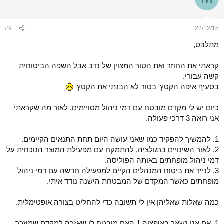
t
i
o
n
#9
22/12/15
s
:
מתלבט,
קראתי את החוזר ואת הטור המצוין של נדב אבל השפה הביטוחית
קשה עבורי.
בסעיף איפה הקטץ' בטור לא הבנתי את הקטץ'
כיום יש לי מקדם מובטח עם דמי ניהול מסויימים. לאור מה שקראתי
אני רואה 3 דרכי פעולה.
1. להמשיך להפקיד כמו שאני עושה היום תחת התנאים הקיימים.
2. לאור השינויים ברגולציה, להתמקח עם מפעילת המוצר הנוכחית על
דמי ניהול מופחתים באותה הפוליסה.
3. לנייד את ביטוח המנהלים הקיים למפעילה חדשה עם דמי ניהול
מופחתים כאשר המקדם של המבטחת הישנה נודד איתי.
כמה שאלות שאליהן אין לי תשובה כדי להחליט בצורה אופטימלית.
1. אם אני נשאר באופציה 1 האם מובטח לי שאזכה למקדם שמוזכר