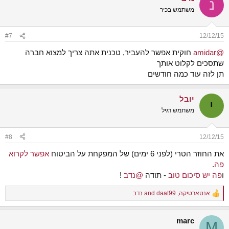
נ
משתמש בכיר
#7
12/12/15
@amidar
חוקית אפשר להעביר, טכנית אתה צריך למצוא חברה
שתסכים לקלוט אותך
תן לזה עוד כמה חודשים
יובל
י
משתמש רגיל
#8
12/12/15
את החוזר הטרי (לפני 6 ימים) של המפקחת על הביטוח
אפשר לקרוא
פה
.
ו
פה יש סיכום טוב
- תודה
@נדב
!
אנטארטיקה
,
daat99
and
נדב
R
e
a
marc
c
M