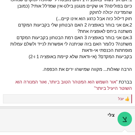
כיום בפוליסה? או שקיים מנגנון בילט-אין שמדלל אותי? (כמובן
שהמדינה יכולה לחוקק
חוק דילול כזה אבל כרגע הוא אינו קיים...)
2.אם אני בוחר באופציה 2 האם הבטחון שלי בקביעות המקדם
משתנה ביחס לאופציה אחת?
3.אם אני בוחר באופציה 3 האם רמת הבטחון בקביעות המקדם
משתנה? כלומר האם בזה שניתנה לי אפשרות לנייד ולשלם עמלות
מופחתות הכנסתי אי-ודאות
בקביעות המקדם? (אי-ודאות שלא קיימת באופציה 1 ו-2)
הרבה שאלות... מקווה שמישהו ירים את הכפפה.
בברכת
"אור השמש הוא המטהר הטוב ביותר, ואור המנורה הוא
השוטר היעיל ביותר"
יובל
R
e
a
צלי
c
צ
t
i
o
n