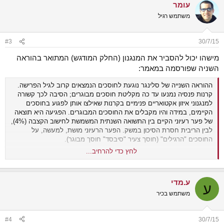
עומר
משתמש רגיל
#3
30/7/15
מישהו יכול להסביר את המנגנון (החלק המודגש) המתואר בהוראה
השניה שפורסמה במאמר:
ההוראה השנייה של סלינגר נוגעת לחוסכים הנמצאים קרוב לגיל הפרישה.
קרנות פנסיה נמנעו עד כה מקליטת חוסכים מבוגרים; הסיבה לכך קשורה
למנגנוני איזון אקטואריים פנימיים בקרנות שאילצו אותן לפגוע בחוסכים
הקיימים, במידה והיו מקבלים את החוסכים המבוגרים. הפגיעה היא תוצאה
של פער רעיוני הקיים בין התשואה השנתית המשמשת לחישוב הקצבה (4%),
לבין הריבית חסרת הסיכון במשק. הפער הרעיוני מושת, למעשה, על
החוסכים "הרגילים" (חוסך צעיר "סיבסד" חוסך מבוגר).
לחץ כדי להרחיב...
כתוצאה מכך, נוצר מצב אבסורדי, שבו מאות אלפי חוסכים שהגיעו לשיא
מבחינת היקף הנכסים הצבור, אינם יכולים להתנייד בין חברות הביטוח
ועשויים לשלם דמי ניהול גבוהים. באוצר ניסו להתמודד עם הבעיה באמצעות
ע.מדי
גיבוש מנגנון חישוב חדש לקצבה.
המנגנון, המבוסס על שינוי טכני של
ע
הנוסחאות האקטואריות, יאפשר למנהלי הקרנות להשקיע את כספי
משתמש בכיר
הפנסיה ולייצר ערך לחוסכים תוך שמירה על יציבות קצבת הזיקנה.
בצורה זו באוצר מקווים כי זכויותיהם של החוסכים הקיימים לא ייפגעו, ובו
#4
30/7/15
בזמן גם חוסכים ותיקים יוכלו להתנייד.