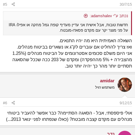
n
#5
30/7/15
s
:
נכתב ע"י adamshalev:
חדשות טובות, אבל אישית אני עדיין מעדיף קופת גמל מחקה או אפילו IRA
על פני מוצר יקר עם מקדם פסאדו-מובטח.
השאלה האמיתית היא מה יהיו התנאים.
ואז צריך להחליט אם עוברים לק"ג או נשארים בביטוח מנהלים.
אני היום משלם סכומים אסטרונומים על הביטוח מנהלים (1.25%
מהצבירה + 5% מההפקדה) ומקדם של 203 ככה שככל שהסאגה
תסתיים יותר מהר כך יהיה יותר טוב.
amidar
משתמש רגיל
#6
9/12/15
אולי פיספסתי, אבל - הסאגה הסתיימה? כבר אפשר להעביר ביטוחי
מנהלים עם מקדם קצבה מובטח? (כאלו שנפתחו לפני ינואר 2013...)
נדב