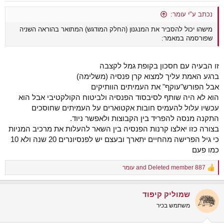
נכתב ע"י עומר:
מישהו יכול להסביר את המנגנון (החלק המודגש) המתואר בהוראה השניה
שפורסמה במאמר:
זו הבעיה עם חסכון בקופת גמל לקצבה
ברגע האמת עליך למצוא קרן פנסיה (משלימה)
אבל הפורש"עוקף" את העמיתים הוותיקים
הוא לא היה שותף לסיבסוד הפנסיה ולביטוח הקולקטיבי אבל הוא
עכשיו עלול להעמיס חובות אקטוארים על העמיתים שחוסכים
התקנה מנסה להפריד בין הקבוצות ולאפשר ניוד.
בצורה כזו יאלצו קרנות הפנסיה בין השאר להעלות את מרכיב המניות
כי גיל הפרישה מהחיים יתארך ובעצם יש לפנסיונרים 20 שנה ולא 10
כמו פעם
Deleted member 887
and
עומר
R
e
a
שמוליק קיפוד
c
t
משתמש בכיר
i
o