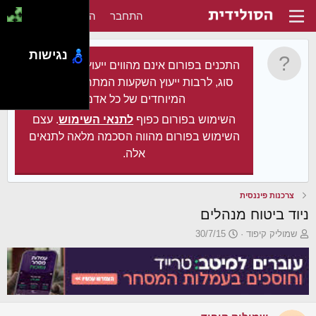
התחבר
הירשם
נגישות
התכנים בפורום אינם מהווים ייעוץ מקצועי מכל
סוג, לרבות ייעוץ השקעות המתחשב בצרכיו
המיוחדים של כל אדם.
השימוש בפורום כפוף
לתנאי השימוש
. עצם
השימוש בפורום מהווה הסכמה מלאה לתנאים
אלה.
צרכנות פיננסית
ניוד ביטוח מנהלים
פ
פ
שמוליק קיפוד
30/7/15
ו
ו
ת
ר
ח
ס
ה
ם
נ
ב
ו
ת