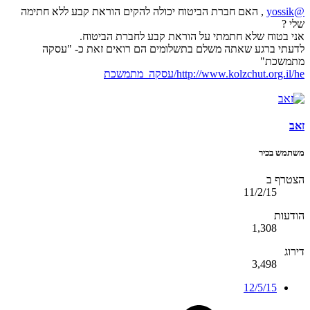
@yossik
, האם חברת הביטוח יכולה להקים הוראת קבע ללא חתימה
שלי ?
אני בטוח שלא חתמתי על הוראת קבע לחברת הביטוח.
לדעתי ברגע שאתה משלם בתשלומים הם רואים זאת כ- "עסקה
מתמשכת"
http://www.kolzchut.org.il/he/עסקה_מתמשכת
זאב
משתמש בכיר
הצטרף ב
11/2/15
הודעות
1,308
דירוג
3,498
12/5/15