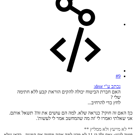
#9
נכתב ע"י dror:
האם חברת הביטוח יכולה להקים הוראת קבע ללא חתימה
שלי ?
לחץ כדי להרחיב...
כן! האם זה חוקי? כנראה שלא. למה הם עושים את זה? תשאל אותם.
אני שאלתי ואמרו לי 'זה מה שהמחשב אמר לי לעשות'.
** לא מייעץ ולא ממליץ **
פיטר לינץ׳: ״אם ילד בן 11 לא מבין למה אתה מחזיק את המניה - כדאי שלא