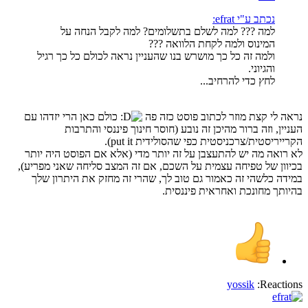
נכתב ע"י efrat:
למה ??? למה לשלם בתשלומים? למה לקבל הנחה על
המינוס ולמה לקחת הלוואה ???
ולמה זה כל כך מושרש בנו שהעניין נראה לכולם כל כך רגיל
והגיוני.
לחץ כדי להרחיב...
נראה לי קצת מוזר לכתוב פוסט כזה פה
כולם כאן הרי יזדהו עם
העניין, וזה ברור מהיכן זה נובע (חוסר חינוך פיננסי והתרבות
הקרייריסטית/צרכניסטית כפי שהסולידית put it).
לא רואה מה יש להתעצבן על זה יותר מדי (אלא אם הפוסט היה יותר
בכיוון של טפיחה עצמית על השכם, אם זה המצב סליחה שאני מפריע),
במידה כלשהי זה כאמור גם טוב לך, שהרי זה מחזק את היתרון שלך
בהיותך מחונכת ואחראית פיננסית.
yossik
Reactions: