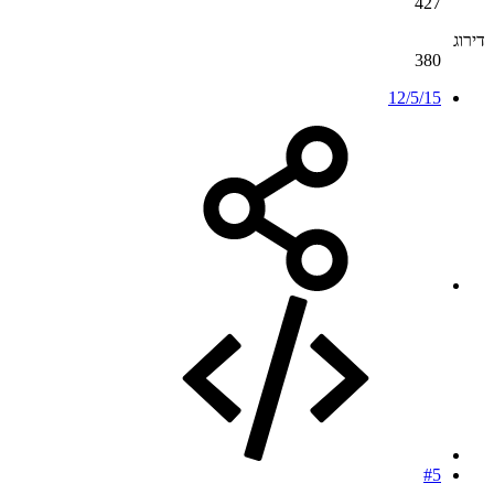
427
דירוג
380
12/5/15
#5