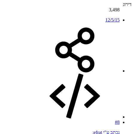
דירוג
3,498
12/5/15
#8
נכתב ע"י efrat: