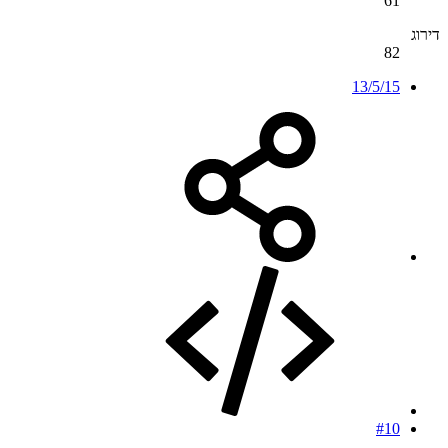
61
דירוג
82
13/5/15
#10