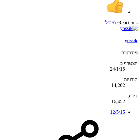
Reactions:
מייקל
yossik
מודרטור
הצטרף ב
24/1/15
הודעות
14,202
דירוג
16,452
12/5/15