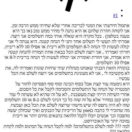
#1
אתמול חידשתי את המנוי לבריכה אחרי שלא שחיתי ממש הרבה זמן.
אני לקוחה חוזרת שלהם אז היא נתנה לי מחיר ממש טוב (או כך היא
טענה בטלפון) . בכל מקרה היא שאלה אותי כמה תשלומים אני רוצה.
אמרתי לה תעשי לי תשלום אחד ותני לי הנחה קטנה. היא ענתה לי אני
יכולה לעשות לך הנחה ל-8 תשלומים ללא ריבית או אפילו 10 ללא ריבית.
חזרתי ואמרתי , אני רוצה לשלם הכל בבאת אחת תמורה להנחה קטנה
היא אמרה, אני חוזרת ואומרת אני יכולה לעשות לך הנחה בריבית ל-8 או
אפילו 10 תשלומים.
בנקודה הזאת הבנתי שאנחנו מנהלות שתי שיחות שונות ואמרתי לה, את
לא מקשיבה לי , אני לא מעונינת בתשלומים אני רוצה לשלם את הכל
עכשיו .
היא גימגמה עוד קצת אבל בסוף הבינה וסוף סוף הפסיקה לחזור על
המנטרה של הנחה על התשלומים והסכימה לקבל את כל הסכום.
אחרי השיחה הייתי קצת מעוצבנת , לא על זה שהיא לא עשתה לי עוד
קווצ קטן במחיר אלא על זה שזה כל כך הגיוני לשלם ב-8 או 10 תשלומים
שזה לא היה נתפס לה שיש מישהי שרוצה לשלם את הכל כאן ועכשיו.
מה שהזכיר לי כתבה בynet על הריביות של הבנקים ואיך שכחלון יעשה
מהפכה וכך אנשים יוכלו לקבל הלוואה בתנאים נוחים יותר או ריבית
נמוכה יותר על האוברדפט.
למה ??? למה לשלם בתשלומים? למה לקבל הנחה על המינוס ולמה לקחת
הלוואה ???