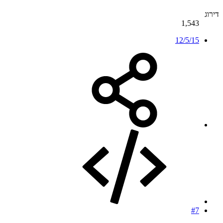
דירוג
1,543
12/5/15
#7