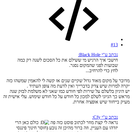
#13
נכתב ע"י Black Hole:
חישבי איך הרגיש מי ששילם את כל הסכום לשנה רק כמה
שבועות לפני שהמקום נסגר.
לחץ כדי להרחיב...
מדובר על מקום מאוד גדול שקיים שנים אז קשה לי להאמין שמשהו כזה
יקרה למרות שיש צדק בדברייך ואין לדעת מה צופן העתיד .
יש היגיון בלשלם על שירות לפי חודש כמו שאני לא משלמת לבזק שנה
מראש כך הגיוני לשלם למכון כל חודש על כל חודש שימוש. עלי אישית זה
מעיק בייחוד שיש אופציה אחרת.
נכתב ע"י Cfy:
נראה לי קצת מוזר לכתוב פוסט כזה פה
כולם כאן הרי
יזדהו עם העניין, וזה ברור מהיכן זה נובע (חוסר חינוך פיננסי