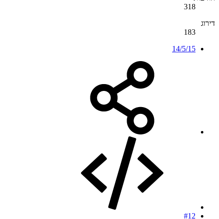
318
דירוג
183
14/5/15
#12