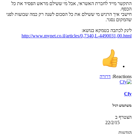
התקשר מייד לחברת האשראי, אבל מי ששילם מראש הפסיד את כל
הכסף.
חישבי איך הרגיש מי ששילם את כל הסכום לשנה רק כמה שבועות לפני
שהמקום נסגר.
לינק לכתבה בטמקא בנושא:
http://www.mynet.co.il/articles/0,7340,L-4490031,00.html
Reactions:
דרורה
Cfy
משתמש רגיל
הצטרף ב
22/2/15
הודעות