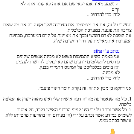
זה נשמע מאוד אמריקאי שם אם אתה לא קונה אתה לא
קיים
לחץ כדי להרחיב...
תחשבי על זה, אם את מצמצמת את הצריכה שלך וקונה רק את מה שאת
צריכה את פוגעת במערכת הכלכלית.
את הופכת לאדם חופשי ובכך את מאיימת על קיום המערכת, מבחינת
המערכת את מאיימת על דרך החשיבה שלה.
נכתב ע"י efrat:
אני באמת בשיא התמימות פשוט לא מבינה אנשים שקונים
פורסים לתשלומים יודעים שהם לא יכולים להרשות לעצמם
ואז בוכים בכלכליסט על המינוס התמידי בבנק.
לא מבינה.
לחץ כדי להרחיב...
אני דווקא כן מבין את זה, זה נקרא חוסר חינוך פיננסי.
1. כול מה שנאמר פה מהווה דעה אישית שלי ואינו מהווה ייעוץ או המלצה
כלשהי.
2. כל אשר נכתב על ידי הינו קנייני הרוחני האישי בלבד, חל איסור
לשימוש במידע אשר נכתב על ידי (הן בפורום והן בהודעות פרטיות) ללא
אישור בכתב ממני.