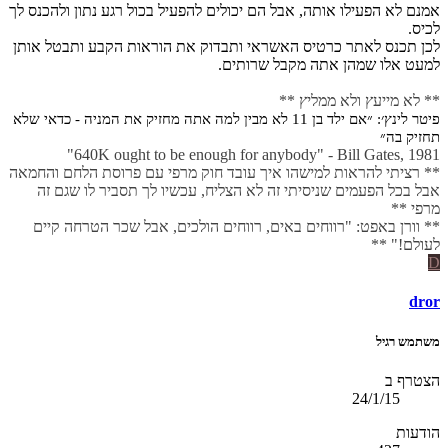
אמנם לא הפעילו אותה, אבל הם יכולים להפעיל בכול רגע נתון ולהכנס לך
לכיס.
לכן תכנס לאתר כרטיס האשראי ותבדוק את הוראות הקבע ותבטל אותן
למעט אלו שמהן אתה מקבל שרותים.
** לא מייעץ ולא ממליץ **
פיטר לינץ׳: ״אם ילד בן 11 לא מבין למה אתה מחזיק את המניה - כדאי שלא
תחזיק בה״
640K ought to be enough for anybody" - Bill Gates, 1981"
** רציתי להראות למישהו איך עובד חוק מרפי עם פרוסת הלחם והחמאה
אבל בכל הפעמים שניסיתי זה לא הצליח, עכשיו לך תסביר לו שגם זה
מרפי **
** וורן באפט: "רווחים באים, רווחים הולכים, אבל שכר הטרחה קיים
לעולם!" **
D
dror
משתמש רגיל
הצטרף ב
24/1/15
הודעות